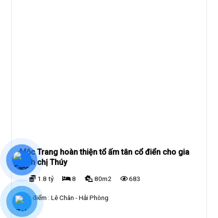
Mộc Trang hoàn thiện tổ ấm tân cổ điển cho gia
đình chị Thúy
1.8 tỷ
8
80m2
683
Địa điểm :
Lê Chân - Hải Phòng