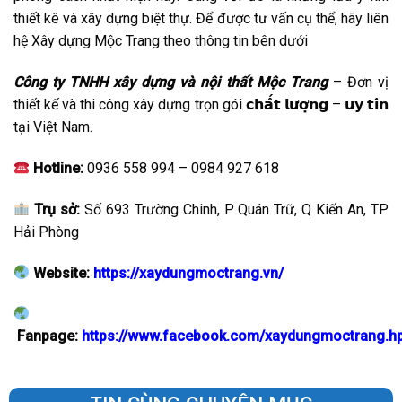
thiết kê và xây dựng biệt thự. Để được tư vấn cụ thể, hãy liên
hệ Xây dựng Mộc Trang theo thông tin bên dưới
Công ty TNHH xây dựng và nội thất Mộc Trang
– Đơn vị
thiết kế và thi công xây dựng trọn gói 𝗰𝗵𝗮̂́𝘁 𝗹𝘂̛𝗼̛̣𝗻𝗴 – 𝘂𝘆 𝘁𝗶́𝗻
tại Việt Nam.
Hotline:
0936 558 994 – 0984 927 618
Trụ sở:
Số 693 Trường Chinh, P Quán Trữ, Q Kiến An, TP
Hải Phòng
Website:
https://xaydungmoctrang.vn/
Fanpage:
https://www.facebook.com/xaydungmoctrang.h