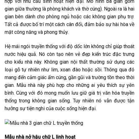
hợp với nhu cầu sinh hoạt hiện đại. Mô hình ba gian gồm
gian giữa thường là phòng khách và thờ cúng). Ngoài ra là hai
gian bên dành cho phòng ngủ hoặc các không gian phụ trợ.
Tất cả được bố trí một cách cân đối, đảm bảo sự hài hòa về
mặt công năng và phong thủy.
Hệ mái ngói truyền thống với độ dốc lớn không chỉ giúp thoát
nước hiệu quả. Nó còn tạo nên vẻ đẹp kiến trúc đặc trưng
cho kiểu nhà này. Không gian nội thất thường sử dụng các
loại gỗ tự nhiên như lim, xoan đào hoặc sồi. Thông qua đó
mang đến cảm giác ấm cúng, gần gũi và trường tồn theo thời
gian. Mẫu nhà này phù hợp cho những ai yêu thích sự yên
bình. Cùng với đó mong muốn lưu giữ giá trị văn hóa truyền
thống trong không gian sống. Tuy nhiên nó vẫn được tận
hưởng sự tiện nghi của cuộc sống hiện đại.
Mẫu nhà nở hậu chữ L linh hoạt