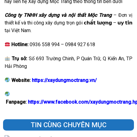
hãy liên hệ Xây dựng Mộc Trang theo thông tin bên dưới
Công ty TNHH xây dựng và nội thất Mộc Trang
– Đơn vị
thiết kế và thi công xây dựng trọn gói 𝗰𝗵𝗮̂́𝘁 𝗹𝘂̛𝗼̛̣𝗻𝗴 – 𝘂𝘆 𝘁𝗶́𝗻
tại Việt Nam.
Hotline:
0936 558 994 – 0984 927 618
Trụ sở:
Số 693 Trường Chinh, P Quán Trữ, Q Kiến An, TP
Hải Phòng
Website:
https://xaydungmoctrang.vn/
Fanpage:
https://www.facebook.com/xaydungmoctrang.h
TIN CÙNG CHUYÊN MỤC