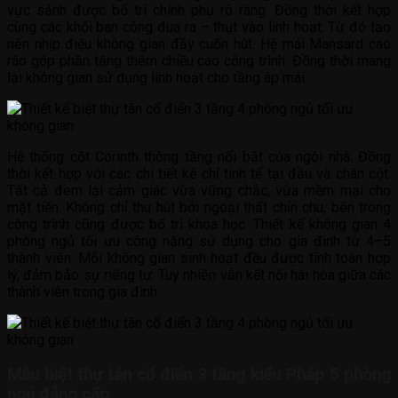
vực sảnh được bố trí chính phụ rõ ràng. Đồng thời kết hợp
cùng các khối ban công đua ra – thụt vào linh hoạt. Từ đó tạo
nên nhịp điệu không gian đầy cuốn hút. Hệ mái Mansard cao
ráo góp phần tăng thêm chiều cao công trình. Đồng thời mang
lại không gian sử dụng linh hoạt cho tầng áp mái.
Hệ thống cột Corinth thông tầng nổi bật của ngôi nhà. Đồng
thời kết hợp với các chi tiết kẻ chỉ tinh tế tại đầu và chân cột.
Tất cả đem lại cảm giác vừa vững chắc, vừa mềm mại cho
mặt tiền. Không chỉ thu hút bởi ngoại thất chỉn chu, bên trong
công trình cũng được bố trí khoa học. Thiết kế không gian 4
phòng ngủ tối ưu công năng sử dụng cho gia đình từ 4–5
thành viên. Mỗi không gian sinh hoạt đều được tính toán hợp
lý, đảm bảo sự riêng tư. Tuy nhiên vẫn kết nối hài hòa giữa các
thành viên trong gia đình.
Mẫu biệt thự tân cổ điển 3 tầng kiểu Pháp 5 phòng
ngủ đẳng cấp