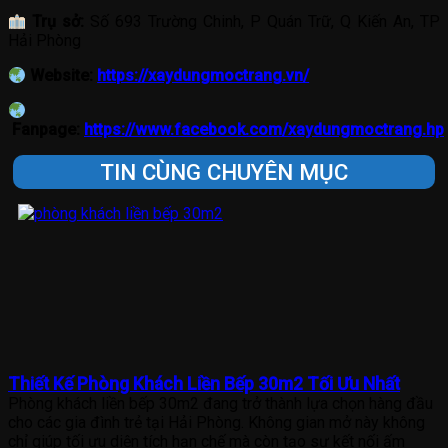
Trụ sở:
Số 693 Trường Chinh, P Quán Trữ, Q Kiến An, TP
Hải Phòng
Website:
https://xaydungmoctrang.vn/
Fanpage:
https://www.facebook.com/xaydungmoctrang.hp
TIN CÙNG CHUYÊN MỤC
Thiết Kế Phòng Khách Liền Bếp 30m2 Tối Ưu Nhất
Phòng khách liền bếp 30m2 đang trở thành lựa chọn hàng đầu
cho các gia đình trẻ tại Hải Phòng. Không gian mở này không
chỉ giúp tối ưu diện tích hạn chế mà còn tạo sự kết nối ấm