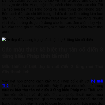
Đá hoa cương với độ cứng cao và tinh tế được ứng dụng tại
khu vực dễ nhìn. Ví dụ mặt tiền, sảnh chính hoặc sàn nhà. Tất
cả tạo nên bề mặt sáng bóng và sang trọng cho không gian.
Bên cạnh đó, các chi tiết trang trí đều được làm bằng kim loại
quý. Ví dụ như đồng, sắt nghệ thuật hoặc inox mạ vàng. Những
vị trí này thường được sử dụng cho lan can, đèn chùm, tay vịn…
Nó vừa tăng giá trị thẩm mỹ, vừa bảo đảm độ bền vượt thời
gian.
Các mẫu thiết kế biệt thự tân cổ điển 3
tầng kiểu Pháp tinh tế nhất
Mẫu thiết kế biệt thự tân cổ điển 3 tầng mái Thái
đầy thanh lịch
Việc kết hợp phong cách kiến trúc Pháp cổ điển với
hệ mái
Thái
là một lựa chọn phổ biến. Đây là giải pháp hiệu quả trong
thiết kế
biệt thự tân cổ điển 3 tầng kiểu Pháp mái Thái
. Mái
Thái vốn nổi bật với độ dốc lớn, cho phép thoát nước mưa
nhanh chóng. Đồng thời giúp cho ngôi nhà hạn chế tối đa tình
trạng thấm dột. Đây là yếu tố quan trọng trong khí hậu nhiệt đới