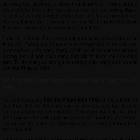
hệ thống họa tiết trang trí được trau chuốt tỉ mỉ. Những đường
phào chỉ uốn lượn mềm mại trải dài trên các bức tường. Ngoài
ra thiết kế còn điểm xuyến những hoa văn cầu kỳ hiện diện nơi
lan can, khung cửa. Cuối cùng các chi tiết trang trí đều được
thực hiện với sự cẩn trọng và tinh tế tuyệt đối.
Từng chi tiết nhỏ đều mang ý nghĩa trang trí và biểu đạt nghệ
thuật cao. Thông qua đó tạo nên một tổng thể kiến trúc hài hòa,
đậm chất cổ điển, sang trọng. Chính sự chăm chút trong từng
đường nét đã góp phần nâng tầm giá trị thẩm mỹ của công
trình. Từ đó mang lại cho gia chủ không gian sống đậm dấu ấn
văn hóa Pháp cổ điển.
Vẻ đẹp đầy sang trọng của biệt thự 3 tầng tân cổ
điển
Sự sang trọng của
biệt thự 3 tầng kiểu Pháp
không chỉ đến từ
hình thức thiết kế. Điều này còn thể hiện qua việc lựa chọn và
sử dụng những vật liệu cao cấp. Gỗ tự nhiên với màu sắc trầm
ấm được ưu ái sử dụng trong các chi tiết nội thất, cửa ra vào.
Thông qua đó mang lại cảm giác gần gũi nhưng không kém
phần quý phái.