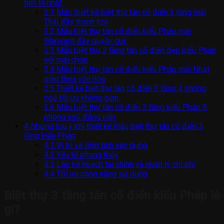
tinh tế nhất
3.1
Mẫu thiết kế biệt thự tân cổ điển 3 tầng mái
Thái đầy thanh lịch
3.2
Mẫu biệt thự tân cổ điển kiểu Pháp mái
Mansard đầy quyền quý
3.3
Mẫu biệt thự 3 tầng tân cổ điển đẹp kiểu Pháp
với mái chóp
3.4
Mẫu biệt thự tân cổ điển kiểu Pháp mái Nhật
giao thoa văn hóa
3.5
Thiết kế biệt thự tân cổ điển 3 tầng 4 phòng
ngủ tối ưu không gian
3.6
Mẫu biệt thự tân cổ điển 3 tầng kiểu Pháp 5
phòng ngủ đẳng cấp
4
Những lưu ý khi thiết kế mẫu biệt thự tân cổ điển 3
tầng kiểu Pháp
4.1
Vị trí và diện tích xây dựng
4.2
Yếu tố phong thủy
4.3
Lập kế hoạch tài chính và quản lý chi phí
4.4
Tối ưu công năng sử dụng
Biệt thự 3 tầng tân cổ điển kiểu Pháp là
gì?