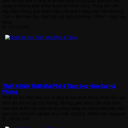
Bản vẽ nhà phố 3 tầng là tài liệu quan trọng giúp gia chủ hình
dung rõ không gian sống trước khi khởi công. Trong bài viết
này, Mộc Trang giới thiệu mẫu nhà phố 3 tầng mặt tiền khoảng
15m x 4m hiện đại, diện tích sử dụng khoảng 170m² – một lựa
chọn
Th6 28, 2026
Thiết Kế Nội Thất Nhà Phố 4 Tầng Đẹp Hiện Đại Hải
Phòng
Thiết kế nội thất nhà phố 4 tầng là lựa chọn thông minh cho gia
đình đa thế hệ tại Hải Phòng. Không gian sống cần vừa đảm
bảo tính thẩm mỹ, vừa tối ưu công năng sử dụng trên diện tích
hạn chế. Với kinh nghiệm thực tiễn, Công ty TNHH Xây dựng và
Th6 28, 2026