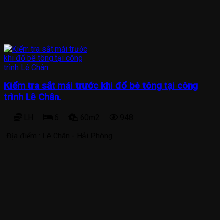
Kiểm tra sắt mái trước khi đổ bê tông tại công
trình Lê Chân.
LH
6
60m2
948
Địa điểm :
Lê Chân - Hải Phòng