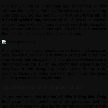
Phong thủy từ lâu đã là một phần quan trọng trong văn hóa
kiến trúc phương Đông. Điều này đặc biệt quan trọng với những
công trình quy mô như biệt thự. Khi thiết kế
biệt thự tân cổ
điển 3 tầng kiểu Pháp,
việc xem xét kỹ các yếu tố phong thủy
rất quan trọng. Ví dụ như hướng nhà, vị trí cửa chính, phòng thờ,
bếp, khu vực sinh hoạt và nghỉ ngơi… Tất cả cần phải tính toán
theo tuổi và mệnh của gia chủ một cách kỹ càng.
Phong thủy tốt không chỉ giúp tạo sự hài hòa trong không gian
sống. Nó còn được tin rằng sẽ mang lại vượng khí, tài lộc, sức
khỏe và may mắn cho gia đình. Vì vậy, gia chủ nên tham khảo ý
kiến từ các kiến trúc sư am hiểu phong thủy. Ngoài ra là các
chuyên gia tư vấn phong thủy chuyên nghiệp để đưa ra các
giải pháp không gian. Đồng thời tránh được những điều kiêng
kỵ không mong muốn trong thi công.
Lập kế hoạch tài chính và quản lý chi phí
Chi phí xây dựng
biệt thự tân cổ điển 3 tầng kiểu Pháp
thường cao hơn. Đặc biệt khi so với các phong cách biệt thự
hiện đại thông thường. Điều này do yêu cầu cao về chi tiết kiến