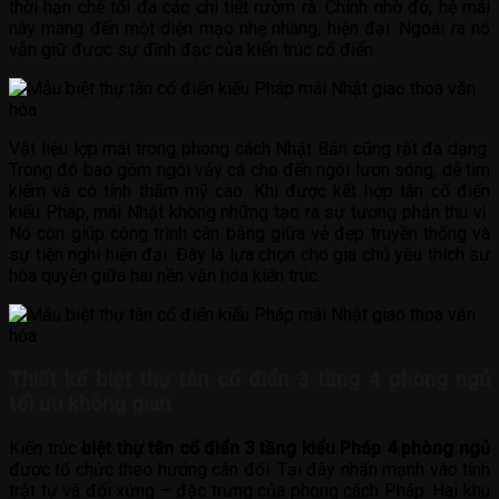
thời hạn chế tối đa các chi tiết rườm rà. Chính nhờ đó, hệ mái
này mang đến một diện mạo nhẹ nhàng, hiện đại. Ngoài ra nó
vẫn giữ được sự đĩnh đạc của kiến trúc cổ điển.
Vật liệu lợp mái trong phong cách Nhật Bản cũng rất đa dạng.
Trong đó bao gồm ngói vảy cá cho đến ngói lượn sóng, dễ tìm
kiếm và có tính thẩm mỹ cao. Khi được kết hợp tân cổ điển
kiểu Pháp, mái Nhật không những tạo ra sự tương phản thú vị.
Nó còn giúp công trình cân bằng giữa vẻ đẹp truyền thống và
sự tiện nghi hiện đại. Đây là lựa chọn cho gia chủ yêu thích sự
hòa quyện giữa hai nền văn hóa kiến trúc.
Thiết kế biệt thự tân cổ điển 3 tầng 4 phòng ngủ
tối ưu không gian
Kiến trúc
biệt thự tân cổ điển 3 tầng kiểu Pháp 4 phòng ngủ
được tổ chức theo hướng cân đối. Tại đây nhấn mạnh vào tính
trật tự và đối xứng – đặc trưng của phong cách Pháp. Hai khu