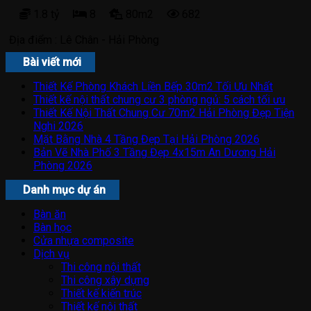
1.8 tỷ
8
80m2
682
Địa điểm :
Lê Chân - Hải Phòng
Bài viết mới
Thiết Kế Phòng Khách Liền Bếp 30m2 Tối Ưu Nhất
Thiết kế nội thất chung cư 3 phòng ngủ: 5 cách tối ưu
Thiết Kế Nội Thất Chung Cư 70m2 Hải Phòng Đẹp Tiện
Nghi 2026
Mặt Bằng Nhà 4 Tầng Đẹp Tại Hải Phòng 2026
Bản Vẽ Nhà Phố 3 Tầng Đẹp 4x15m An Dương Hải
Phòng 2026
Danh mục dự án
Bàn ăn
Bàn học
Cửa nhựa composite
Dịch vụ
Thi công nội thất
Thi công xây dựng
Thiết kế kiến trúc
Thiết kế nội thất