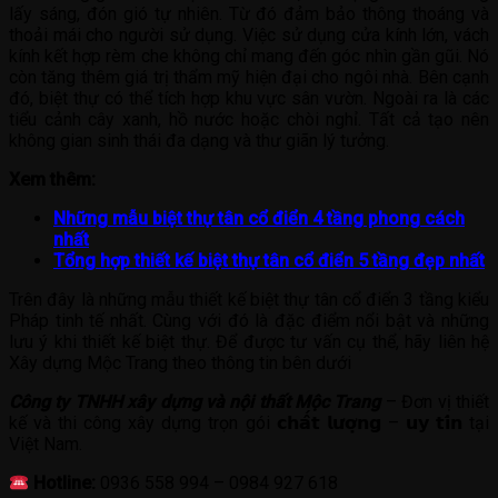
lấy sáng, đón gió tự nhiên. Từ đó đảm bảo thông thoáng và
thoải mái cho người sử dụng. Việc sử dụng cửa kính lớn, vách
kính kết hợp rèm che không chỉ mang đến góc nhìn gần gũi. Nó
còn tăng thêm giá trị thẩm mỹ hiện đại cho ngôi nhà. Bên cạnh
đó, biệt thự có thể tích hợp khu vực sân vườn. Ngoài ra là các
tiểu cảnh cây xanh, hồ nước hoặc chòi nghỉ. Tất cả tạo nên
không gian sinh thái đa dạng và thư giãn lý tưởng.
Xem thêm:
Những mẫu biệt thự tân cổ điển 4 tầng phong cách
nhất
Tổng hợp thiết kế biệt thự tân cổ điển 5 tầng đẹp nhất
Trên đây là những mẫu thiết kế biệt thự tân cổ điển 3 tầng kiểu
Pháp tinh tế nhất. Cùng với đó là đặc điểm nổi bật và những
lưu ý khi thiết kế biệt thự. Để được tư vấn cụ thể, hãy liên hệ
Xây dựng Mộc Trang theo thông tin bên dưới
Công ty TNHH xây dựng và nội thất Mộc Trang
– Đơn vị thiết
kế và thi công xây dựng trọn gói 𝗰𝗵𝗮̂́𝘁 𝗹𝘂̛𝗼̛̣𝗻𝗴 – 𝘂𝘆 𝘁𝗶́𝗻 tại
Việt Nam.
Hotline:
0936 558 994 – 0984 927 618