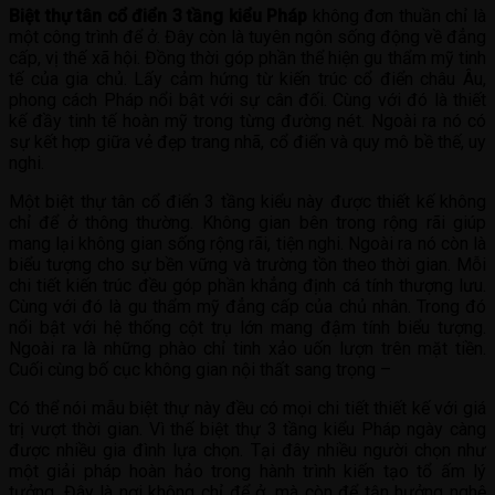
Biệt thự tân cổ điển 3 tầng kiểu Pháp
không đơn thuần chỉ là
một công trình để ở. Đây còn là tuyên ngôn sống động về đẳng
cấp, vị thế xã hội. Đồng thời góp phần thể hiện gu thẩm mỹ tinh
tế của gia chủ. Lấy cảm hứng từ kiến trúc cổ điển châu Âu,
phong cách Pháp nổi bật với sự cân đối. Cùng với đó là thiết
kế đầy tinh tế hoàn mỹ trong từng đường nét. Ngoài ra nó có
sự kết hợp giữa vẻ đẹp trang nhã, cổ điển và quy mô bề thế, uy
nghi.
Một biệt thự tân cổ điển 3 tầng kiểu này được thiết kế không
chỉ để ở thông thường. Không gian bên trong rộng rãi giúp
mang lại không gian sống rộng rãi, tiện nghi. Ngoài ra nó còn là
biểu tượng cho sự bền vững và trường tồn theo thời gian. Mỗi
chi tiết kiến trúc đều góp phần khẳng định cá tính thượng lưu.
Cùng với đó là gu thẩm mỹ đẳng cấp của chủ nhân. Trong đó
nổi bật với hệ thống cột trụ lớn mang đậm tính biểu tượng.
Ngoài ra là những phào chỉ tinh xảo uốn lượn trên mặt tiền.
Cuối cùng bố cục không gian nội thất sang trọng –
Có thể nói mẫu biệt thự này đều có mọi chi tiết thiết kế với giá
trị vượt thời gian. Vì thế biệt thự 3 tầng kiểu Pháp ngày càng
được nhiều gia đình lựa chọn. Tại đây nhiều người chọn như
một giải pháp hoàn hảo trong hành trình kiến tạo tổ ấm lý
tưởng. Đây là nơi không chỉ để ở, mà còn để tận hưởng nghệ