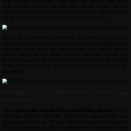
Loại mái này dễ thấy nhất ở các công trình biệt thự kiểu lâu đài
hoặc nhà thờ châu Âu. Tại đây kiểu mái này thường có đỉnh
nhọn vươn cao, kết hợp cùng các đường cong mềm mại. Cùng
với đó là hệ thống hoa văn phào chỉ cầu kỳ, tinh xảo.
Không chỉ tạo điểm nhấn mạnh mẽ về mặt thị giác, mái chóp
còn là biểu tượng quan trọng. Loại mái này biểu tượng cho sự
vươn lên, quyền lực và tầm vóc của công trình. Khi kết hợp với
các chi tiết tân cổ điển Pháp, mái chóp nâng tầm toàn bộ thiết
kế. Thông qua đó biến ngôi biệt thự trở thành một kiệt tác nghệ
thuật. Đồng thời nổi bật giữa không gian đô thị hoặc khu dân
cư cao cấp.
Mẫu biệt thự tân cổ điển kiểu Pháp mái Nhật giao
thoa văn hóa
Mẫu
biệt thự tân cổ điển 3 tầng kiểu Pháp mái Nhật
là một
giải pháp kiến trúc độc đáo. Thiết kế kết hợp giữa nét sang
trọng của Pháp và sự tối giản, thanh thoát của Nhật Bản. Mái
Nhật đặc trưng bởi độ dốc vừa phải, thiết kế thanh mảnh. Đồng