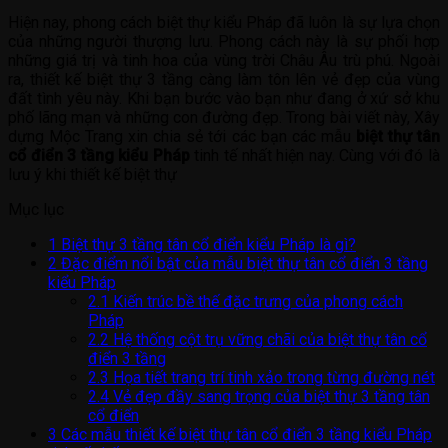
Hiện nay, phong cách biệt thự kiểu Pháp đã luôn là sự lựa chọn
của những người thượng lưu. Phong cách này là sự phối hợp
những giá trị và tinh hoa của vùng trời Châu Âu trù phú. Ngoài
ra, thiết kế biệt thự 3 tầng càng làm tôn lên vẻ đẹp của vùng
đất tình yêu này. Khi bạn bước vào bạn như đang ở xứ sở khu
phố lãng mạn và những con đường đẹp. Trong bài viết này, Xây
dựng Mộc Trang xin chia sẻ tới các bạn các mẫu
biệt thự tân
cổ điển 3 tầng kiểu Pháp
tinh tế nhất hiện nay. Cùng với đó là
lưu ý khi thiết kế biệt thự
Mục lục
1
Biệt thự 3 tầng tân cổ điển kiểu Pháp là gì?
2
Đặc điểm nổi bật của mẫu biệt thự tân cổ điển 3 tầng
kiểu Pháp
2.1
Kiến trúc bề thế đặc trưng của phong cách
Pháp
2.2
Hệ thống cột trụ vững chãi của biệt thự tân cổ
điển 3 tầng
2.3
Họa tiết trang trí tinh xảo trong từng đường nét
2.4
Vẻ đẹp đầy sang trọng của biệt thự 3 tầng tân
cổ điển
3
Các mẫu thiết kế biệt thự tân cổ điển 3 tầng kiểu Pháp