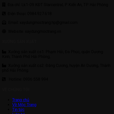
Địa chỉ: Lk1-09 KĐT Starcentral, P Kiến An, TP Hải Phòng
Điện thoại: 0984.927.618
Email: xaydungmoctrang.hp@gmail.com
Website: xaydungmoctrang.vn
XƯỞNG SẢN XUẤT
Xưởng sản xuất cs1: Phạm Hải, Đa Phúc, quận Dương
Kinh, Thành Phố Hải Phòng,
Xưởng sản xuất cs2: Đăng Cương, huyện An Dương, Thành
phố Hải Phòng.
Hotline: 0936 558 994
VỀ CHÚNG TÔI
Trang chủ
Về Mộc Trang
Tin tức