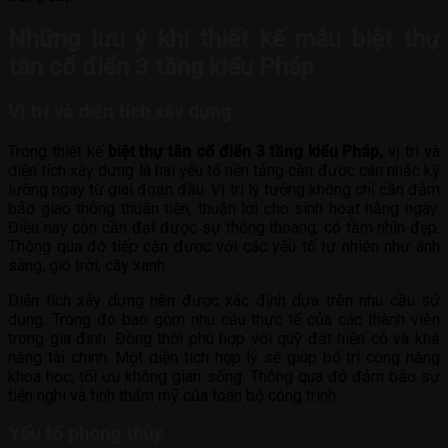
Những lưu ý khi thiết kế mẫu biệt thự
tân cổ điển 3 tầng kiểu Pháp
Vị trí và diện tích xây dựng
Trong thiết kế
biệt thự tân cổ điển 3 tầng kiểu Pháp,
vị trí và
diện tích xây dựng là hai yếu tố nền tảng cần được cân nhắc kỹ
lưỡng ngay từ giai đoạn đầu. Vị trí lý tưởng không chỉ cần đảm
bảo giao thông thuận tiện, thuận lợi cho sinh hoạt hằng ngày.
Điều này còn cần đạt được sự thông thoáng, có tầm nhìn đẹp.
Thông qua đó tiếp cận được với các yếu tố tự nhiên như ánh
sáng, gió trời, cây xanh.
Diện tích xây dựng nên được xác định dựa trên nhu cầu sử
dụng. Trong đó bao gồm nhu cầu thực tế của các thành viên
trong gia đình. Đồng thời phù hợp với quỹ đất hiện có và khả
năng tài chính. Một diện tích hợp lý sẽ giúp bố trí công năng
khoa học, tối ưu không gian sống. Thông qua đó đảm bảo sự
tiện nghi và tính thẩm mỹ của toàn bộ công trình.
Yếu tố phong thủy