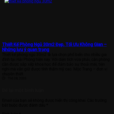
Thiết Kế Phòng Ngủ 30m2 Đẹp, Tối Ưu Không Gian –
Những lưu ý quan trọng
Thiết kế phòng ngủ 30m2 là lựa chọn phổ biến cho nhiều gia
đình tại Hải Phòng hiện nay. Với diện tích vừa phải, căn phòng
cần được sắp xếp khoa học để đảm bảo sự thoải mái, tiện
nghi mà vẫn giữ được tính thẩm mỹ cao. Mộc Trang – đơn vị
chuyên thiết
Th6 28, 2026
Để lại một bình luận
Email của bạn sẽ không được hiển thị công khai.
Các trường
bắt buộc được đánh dấu
*