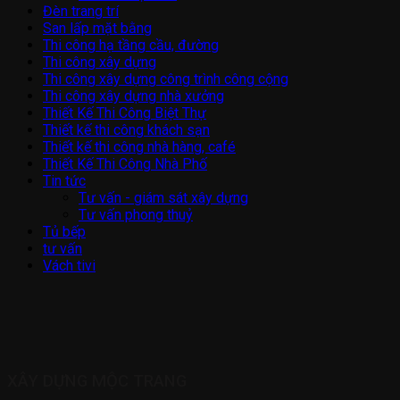
Đèn trang trí
San lấp mặt bằng
Thi công hạ tầng cầu, đường
Thi công xây dựng
Thi công xây dựng công trình công cộng
Thi công xây dựng nhà xưởng
Thiết Kế Thi Công Biệt Thự
Thiết kế thi công khách sạn
Thiết kế thi công nhà hàng, café
Thiết Kế Thi Công Nhà Phố
Tin tức
Tư vấn - giám sát xây dựng
Tư vấn phong thuỷ
Tủ bếp
tư vấn
Vách tivi
XÂY DỰNG MỘC TRANG