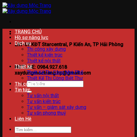
Bỏ
qua
nội
dung
TRANG CHỦ
Hồ sơ năng lực
Dịch vụ
Lk1-09 KĐT Starcentral, P Kiến An, TP Hải Phòng
Thi công xây dựng
Thiết kế kiến trúc
Thiết kế nội thất
Thiết kế
HOTLINE: 0984.927.618
Thiết Kế Thi Công Nhà Phố
xaydungmoctrang.hp@gmail.com
Thiết Kế Thi Công Biệt Thự
Tìm
Thi công xây dựng
kiếm:
Tin tức
Tư vấn nội thất
Tư vấn kiến trúc
Tư vấn – giám sát xây dựng
Tư vấn phong thuỷ
Liên Hệ
Tìm
kiếm: