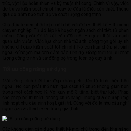
trúc, vật liệu hoàn thiện và kỹ thuật thi công. Chính vì vậy, việc
dự trù và kiểm soát chi phí ngay từ đầu là điều cần thiết. Thông
qua đó đảm bảo tiến độ và chất lượng công trình.
Chủ đầu tư nên phối hợp chặt chẽ với đơn vị thiết kế – thi công
chuyên nghiệp. Từ đó lập kế hoạch ngân sách chi tiết, từ phần
móng. Cùng với đó là kết cấu đến nội – ngoại thất và cảnh
quan sân vườn. Việc lựa chọn nhà thầu thi công trọn gói uy tín
không chỉ giúp kiểm soát tốt chi phí. Nó còn hạn chế phát sinh
ngoài kế hoạch mà còn đảm bảo tiến độ. Đồng thời tối ưu chất
lượng công trình và sự đồng bộ trong toàn bộ quy trình.
Tối ưu công năng sử dụng
Một công trình biệt thự đẹp không chỉ đến từ hình thức bên
ngoài. Nó còn phải thể hiện qua cách tổ chức không gian bên
trong một cách hợp lý. Với quy mô 3 tầng, biệt thự kiểu Pháp
cho phép bố trí nhiều phòng chức năng. Thông qua đó đáp ứng
linh hoạt nhu cầu sinh hoạt, giải trí. Cùng với đó là nhu cầu nghỉ
ngơi của các thành viên trong gia đình.
Các không gian cần được thiết kế mở, chú trọng đến khả năng