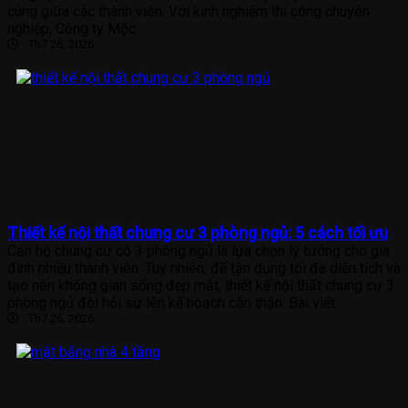
cúng giữa các thành viên. Với kinh nghiệm thi công chuyên
nghiệp, Công ty Mộc
Th7 26, 2026
Thiết kế nội thất chung cư 3 phòng ngủ: 5 cách tối ưu
Căn hộ chung cư có 3 phòng ngủ là lựa chọn lý tưởng cho gia
đình nhiều thành viên. Tuy nhiên, để tận dụng tối đa diện tích và
tạo nên không gian sống đẹp mắt, thiết kế nội thất chung cư 3
phòng ngủ đòi hỏi sự lên kế hoạch cẩn thận. Bài viết
Th7 26, 2026