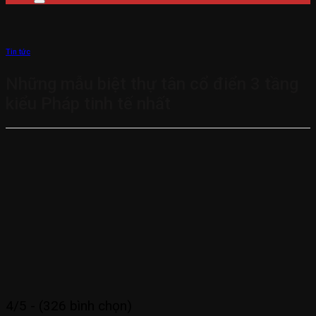
Tin tức
Những mẫu biệt thự tân cổ điển 3 tầng
kiểu Pháp tinh tế nhất
4/5 - (326 bình chọn)