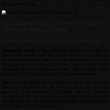
thuật sống đỉnh cao.
Đặc điểm nổi bật của mẫu biệt thự tân
cổ điển 3 tầng kiểu Pháp
Kiến trúc bề thế đặc trưng của phong cách Pháp
Biệt thự tân cổ điển 3 tầng kiểu Pháp
gây ấn tượng mạnh mẽ
ngay từ ánh nhìn đầu tiên. Tất cả nhờ vào kiến trúc bề thế, quy
mô đồ sộ và hình khối vững chãi. Thiết kế nổi bật mái vòm cao
sang, kết hợp với hệ thống cột trụ lớn. Cùng với đó là những
đường nét uốn lượn mềm mại đặc trưng. Tất cả tạo nên sự hài
hòa tuyệt đối giữa vẻ đẹp cổ điển và sức mạnh kiến trúc.
Kiến trúc Pháp không chỉ đơn thuần chú trọng đến hình thức
bên ngoài. Nó còn truyền tải một cảm giác sang trọng và
quyền lực rõ nét trong không gian sống. Việc phối hợp giữa
các yếu tố cổ điển và hiện đại không chỉ giúp công trình trở nên
nổi bật. Điều này còn khẳng định đẳng cấp riêng biệt, không
thể trộn lẫn của chủ nhân ngôi nhà.