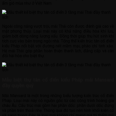
ẩm gió mùa như ở Việt Nam.
Ngoài công năng vượt trội, mái Thái còn được đánh giá cao về
mặt phong thủy. Loại mái này có khả năng điều hòa khí lưu,
giảm bớt dòng năng lượng xấu. Đồng thời giúp thu hút sinh khí
tích cực vào bên trong ngôi nhà. Tổng thể kiến trúc tân cổ điển
kiểu Pháp nổi bật với đường nét mềm mại, phào chỉ tinh xảo.
Hệ mái Thái góp phần hoàn thiện thanh lịch, đẳng cấp và cân
đối hài hòa cho biệt thự.
Mẫu biệt thự tân cổ điển kiểu Pháp mái Mansard
đầy quyền quý
Mái Mansard là một trong những biểu tượng kiến trúc cổ điển
Pháp. Loại mái này có nguồn gốc từ các công trình hoàng gia
châu Âu. Cấu trúc mái gồm hai phần dốc: phần dưới dốc đứng
và phần trên thoải nhẹ. Thông qua đó tạo nên hình khối kiên cố
và sang trọng. Đây là loại mái không chỉ mang giá trị thẩm mỹ