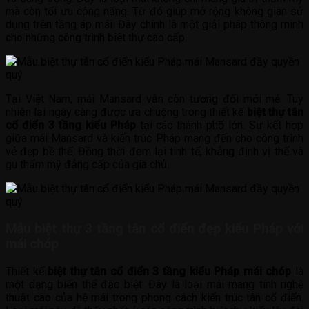
mà còn tối ưu công năng. Từ đó giúp mở rộng không gian sử
dụng trên tầng áp mái. Đây chính là một giải pháp thông minh
cho những công trình biệt thự cao cấp.
Tại Việt Nam, mái Mansard vẫn còn tương đối mới mẻ. Tuy
nhiên lại ngày càng được ưa chuộng trong thiết kế
biệt thự tân
cổ điển 3 tầng kiểu Pháp
tại các thành phố lớn. Sự kết hợp
giữa mái Mansard và kiến trúc Pháp mang đến cho công trình
vẻ đẹp bề thế. Đồng thời đem lại tinh tế, khẳng định vị thế và
gu thẩm mỹ đẳng cấp của gia chủ.
Mẫu biệt thự 3 tầng tân cổ điển đẹp kiểu Pháp với
mái chóp
Thiết kế
biệt thự tân cổ điển 3 tầng kiểu Pháp mái chóp
là
một dạng biến thể đặc biệt. Đây là loại mái mang tính nghệ
thuật cao của hệ mái trong phong cách kiến trúc tân cổ điển.