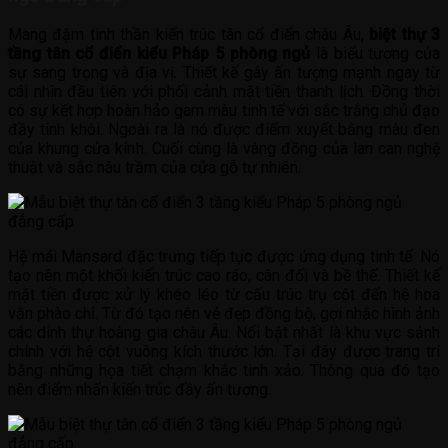
Mang đậm tinh thần kiến trúc tân cổ điển châu Âu,
biệt thự 3
tầng tân cổ điển kiểu Pháp 5 phòng ngủ
là biểu tượng của
sự sang trọng và địa vị. Thiết kế gây ấn tượng mạnh ngay từ
cái nhìn đầu tiên với phối cảnh mặt tiền thanh lịch. Đồng thời
có sự kết hợp hoàn hảo gam màu tinh tế với sắc trắng chủ đạo
đầy tinh khôi. Ngoài ra là nó được điểm xuyết bằng màu đen
của khung cửa kính. Cuối cùng là vàng đồng của lan can nghệ
thuật và sắc nâu trầm của cửa gỗ tự nhiên.
Hệ mái Mansard đặc trưng tiếp tục được ứng dụng tinh tế. Nó
tạo nên một khối kiến trúc cao ráo, cân đối và bề thế. Thiết kế
mặt tiền được xử lý khéo léo từ cấu trúc trụ cột đến hệ hoa
văn phào chỉ. Từ đó tạo nên vẻ đẹp đồng bộ, gợi nhắc hình ảnh
các dinh thự hoàng gia châu Âu. Nổi bật nhất là khu vực sảnh
chính với hệ cột vuông kích thước lớn. Tại đây được trang trí
bằng những họa tiết chạm khắc tinh xảo. Thông qua đó tạo
nên điểm nhấn kiến trúc đầy ấn tượng.