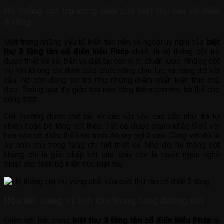
Hệ thống cột trụ vững chãi của biệt thự tân cổ điển
3 tầng
Một trong những yếu tố kiến tạo nên vẻ ngoài uy nghi của
biệt
thự 3 tầng tân cổ điển kiểu Pháp
chính là hệ thống cột trụ
được thiết kế bài bản và đặt tại các vị trí chiến lược. Những cột
trụ lớn không chỉ đảm bảo chức năng chịu lực và nâng đỡ kết
cấu. Nó còn đóng vai trò như những điểm nhấn kiến trúc chủ
đạo. Thông qua đó giúp tạo nên tổng thể mạnh mẽ, bề thế cho
công trình.
Cột thường được chế tác từ các vật liệu cao cấp như đá tự
nhiên hoặc bê tông cốt thép. Tất cả được chạm khắc tỉ mỉ với
hoa văn cổ điển, thể hiện trình độ tay nghề cao. Cùng với đó là
sự chỉn chu trong từng chi tiết thiết kế. Nhờ đó, hệ thống cột
không chỉ là giải pháp kết cấu. Đây còn là tuyên ngôn nghệ
thuật cho toàn bộ kiến trúc biệt thự.
Họa tiết trang trí tinh xảo trong từng đường nét
Điểm nổi bật trong
biệt thự 3 tầng tân cổ điển kiểu Pháp
là