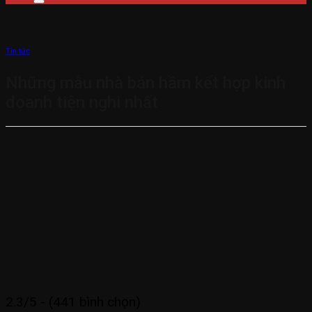
Tin tức
Những mẫu nhà bán hầm kết hợp kinh
doanh tiện nghi nhất
2.3/5 - (441 bình chọn)