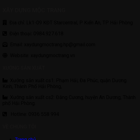
XÂY DỰNG MỘC TRANG
Địa chỉ: Lk1-09 KĐT Starcentral, P Kiến An, TP Hải Phòng
Điện thoại: 0984.927.618
Email: xaydungmoctrang.hp@gmail.com
Website: xaydungmoctrang.vn
XƯỞNG SẢN XUẤT
Xưởng sản xuất cs1: Phạm Hải, Đa Phúc, quận Dương
Kinh, Thành Phố Hải Phòng,
Xưởng sản xuất cs2: Đăng Cương, huyện An Dương, Thành
phố Hải Phòng.
Hotline: 0936 558 994
VỀ CHÚNG TÔI
Trang chủ