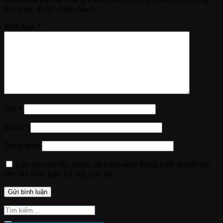
bắt buộc được đánh dấu
*
Bình luận
*
Tên
*
Email
*
Trang web
Lưu tên của tôi, email, và trang web trong trình duyệt này
cho lần bình luận kế tiếp của tôi.