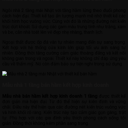
Ngôi nhà 2 tầng mái Nhật với tầng hầm lửng theo đuổi phong
cách hiện đại. Thiết kế tạo ấn tượng mạnh mẽ nhờ thiết kế các
khối hình học vuông vức. Cùng với đó là những đường nét kiến
trúc dứt khoát. Sử dụng các gam màu trung tính như trắng, xám
và be, căn nhà toát lên vẻ đẹp nhẹ nhàng, thanh lịch.
Ngoại thất được ốp đá vân tự nhiên mang đến sự sang trọng.
Kết hợp với hệ thống cửa kính lớn giúp tối ưu ánh sáng tự
nhiên. Đồng thời tăng cường cảm giác thoáng đãng và kết nối
không gian trong và ngoài. Thiết kế này không chỉ đáp ứng yêu
cầu về thẩm mỹ. Nó còn đảm bảo sự tiện nghi trong sử dụng.
Mẫu nhà 1 tầng bán hầm kết hợp kinh doanh
Mẫu nhà bán hầm kết hợp kinh doanh 1 tầng
được thiết kế
đơn giản mà hiện đại. Từ đó thể hiện sự kiên định và vững
chãi. Điều này thể hiện qua các đường nét kiến trúc vuông vức
và hình khối rõ ràng. Kiến trúc này tạo cảm giác gọn gàng, trật
tự. Phù hợp với các gia đình yêu thích phong cách sống tối
giản. Đồng thời không kém phần sang trọng.