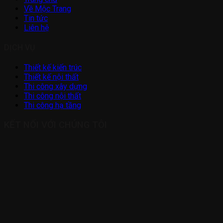
Về Mộc Trang
Tin tức
Liên hệ
DỊCH VỤ
Thiết kế kiến trúc
Thiết kế nội thất
Thi công xây dựng
Thi công nội thất
Thi công hạ tầng
KẾT NỐI VỚI CHÚNG TÔI