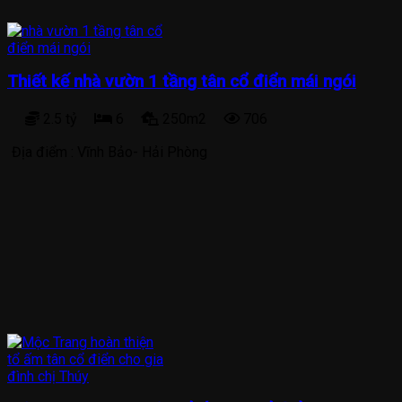
Thiết kế nhà vườn 1 tầng tân cổ điển mái ngói
2.5 tỷ
6
250m2
706
Địa điểm :
Vĩnh Bảo- Hải Phòng