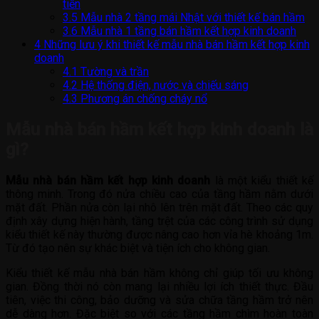
tiền
3.5
Mẫu nhà 2 tầng mái Nhật với thiết kế bán hầm
3.6
Mẫu nhà 1 tầng bán hầm kết hợp kinh doanh
4
Những lưu ý khi thiết kế mẫu nhà bán hầm kết hợp kinh
doanh
4.1
Tường và trần
4.2
Hệ thống điện, nước và chiếu sáng
4.3
Phương án chống cháy nổ
Mẫu nhà bán hầm kết hợp kinh doanh là
gì?
Mẫu nhà bán hầm kết hợp kinh doanh
là một kiểu thiết kế
thông minh. Trong đó nửa chiều cao của tầng hầm nằm dưới
mặt đất. Phần nửa còn lại nhô lên trên mặt đất. Theo các quy
định xây dựng hiện hành, tầng trệt của các công trình sử dụng
kiểu thiết kế này thường được nâng cao hơn vỉa hè khoảng 1m.
Từ đó tạo nên sự khác biệt và tiện ích cho không gian.
Kiểu thiết kế mẫu nhà bán hầm không chỉ giúp tối ưu không
gian. Đồng thời nó còn mang lại nhiều lợi ích thiết thực. Đầu
tiên, việc thi công, bảo dưỡng và sửa chữa tầng hầm trở nên
dễ dàng hơn. Đặc biệt so với các tầng hầm chìm hoàn toàn