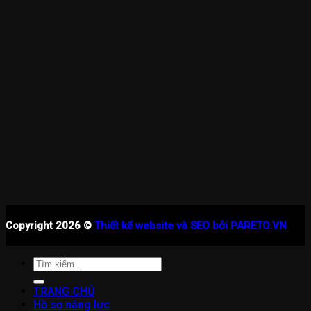
Copyright 2026 ©
Thiết kế website và SEO bởi PARETO.VN
Tìm
kiếm:
TRANG CHỦ
Hồ sơ năng lực