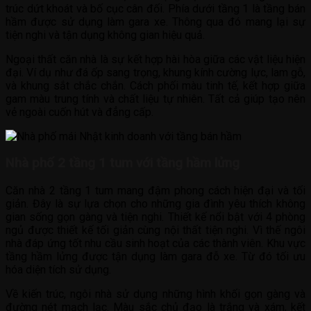
trúc dứt khoát và bố cục cân đối. Phía dưới tầng 1 là tầng bán
hầm được sử dụng làm gara xe. Thông qua đó mang lại sự
tiện nghi và tận dụng không gian hiệu quả.
Ngoại thất căn nhà là sự kết hợp hài hòa giữa các vật liệu hiện
đại. Ví dụ như đá ốp sang trọng, khung kính cường lực, lam gỗ,
và khung sắt chắc chắn. Cách phối màu tinh tế, kết hợp giữa
gam màu trung tính và chất liệu tự nhiên. Tất cả giúp tạo nên
vẻ ngoài cuốn hút và đẳng cấp.
Nhà phố 2 tầng 1 tum với tầng hầm lửng
Căn nhà 2 tầng 1 tum mang đậm phong cách hiện đại và tối
giản. Đây là sự lựa chọn cho những gia đình yêu thích không
gian sống gọn gàng và tiện nghi. Thiết kế nổi bật với 4 phòng
ngủ được thiết kế tối giản cùng nội thất tiện nghi. Vì thế ngôi
nhà đáp ứng tốt nhu cầu sinh hoạt của các thành viên. Khu vực
tầng hầm lửng được tận dụng làm gara đỗ xe. Từ đó tối ưu
hóa diện tích sử dụng.
Về kiến trúc, ngôi nhà sử dụng những hình khối gọn gàng và
đường nét mạch lạc. Màu sắc chủ đạo là trắng và xám, kết