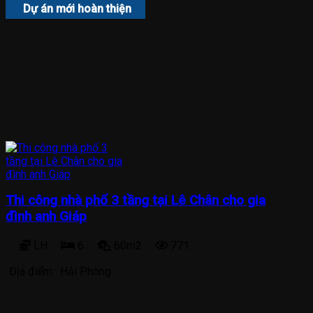
Dự án mới hoàn thiện
Thi công nhà phố 3 tầng tại Lê Chân cho gia
đình anh Giáp
LH
6
60m2
771
Địa điểm :
Hải Phòng