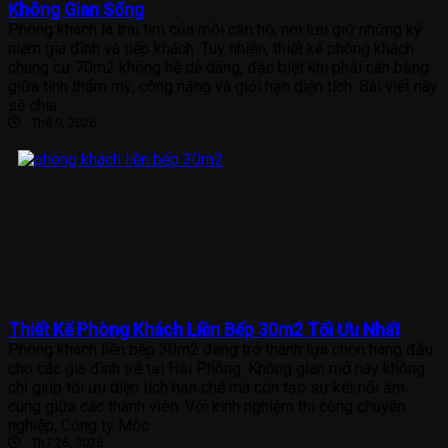
Không Gian Sống
Phòng khách là trái tim của mỗi căn hộ, nơi lưu giữ những kỷ
niệm gia đình và tiếp khách. Tuy nhiên, thiết kế phòng khách
chung cư 70m2 không hề dễ dàng, đặc biệt khi phải cân bằng
giữa tính thẩm mỹ, công năng và giới hạn diện tích. Bài viết này
sẽ chia
Th8 9, 2026
Thiết Kế Phòng Khách Liền Bếp 30m2 Tối Ưu Nhất
Phòng khách liền bếp 30m2 đang trở thành lựa chọn hàng đầu
cho các gia đình trẻ tại Hải Phòng. Không gian mở này không
chỉ giúp tối ưu diện tích hạn chế mà còn tạo sự kết nối ấm
cúng giữa các thành viên. Với kinh nghiệm thi công chuyên
nghiệp, Công ty Mộc
Th7 26, 2026