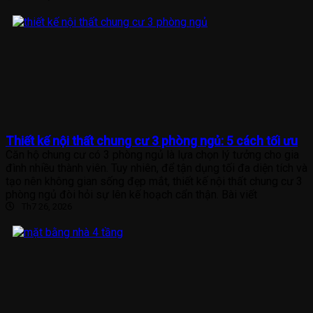
Thiết kế nội thất chung cư 3 phòng ngủ: 5 cách tối ưu
Căn hộ chung cư có 3 phòng ngủ là lựa chọn lý tưởng cho gia
đình nhiều thành viên. Tuy nhiên, để tận dụng tối đa diện tích và
tạo nên không gian sống đẹp mắt, thiết kế nội thất chung cư 3
phòng ngủ đòi hỏi sự lên kế hoạch cẩn thận. Bài viết
Th7 26, 2026