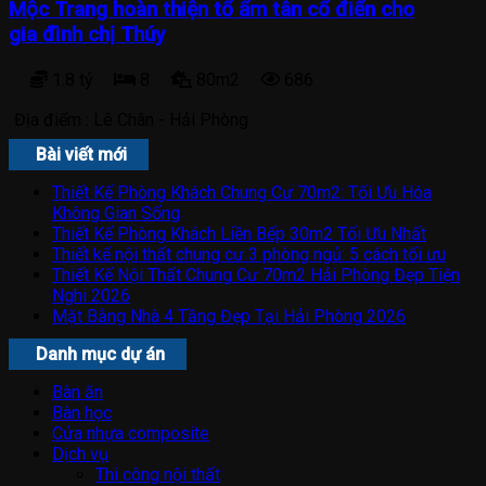
Mộc Trang hoàn thiện tổ ấm tân cổ điển cho
gia đình chị Thúy
1.8 tỷ
8
80m2
686
Địa điểm :
Lê Chân - Hải Phòng
Bài viết mới
Thiết Kế Phòng Khách Chung Cư 70m2: Tối Ưu Hóa
Không Gian Sống
Thiết Kế Phòng Khách Liền Bếp 30m2 Tối Ưu Nhất
Thiết kế nội thất chung cư 3 phòng ngủ: 5 cách tối ưu
Thiết Kế Nội Thất Chung Cư 70m2 Hải Phòng Đẹp Tiện
Nghi 2026
Mặt Bằng Nhà 4 Tầng Đẹp Tại Hải Phòng 2026
Danh mục dự án
Bàn ăn
Bàn học
Cửa nhựa composite
Dịch vụ
Thi công nội thất