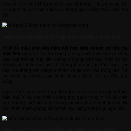
hợp với các chi tiết được chọn lọc kỹ lưỡng. Tất cả mang đến
vẻ đẹp hiện đại, thanh lịch và không gian sống thoải mái, thư
thái.
Mẫu nhà bán hầm kết hợp kinh doanh 2 mặt tiền
Thiết kế
mẫu nhà bán hầm kết hợp kinh doanh sở hữu hai
mặt tiền
rộng rãi. Từ đó mang phong cách hiện đại và đẳng
cấp. Lợi thế hai mặt tiền không chỉ giúp phô bày toàn bộ các
đường nét kiến trúc tinh tế. Đồng thời còn tạo điều kiện cho
việc lưu thông ánh sáng tự nhiên và gió trời vào trong nhà. Tất
cả mang lại không gian sống thoáng đãng và tràn đầy sức
sống.
Ngoại thất căn nhà là sự phối hợp hoàn hảo giữa các vật liệu
hiện đại. Ví dụ như kính cường lực, gạch trang trí và đá nhân
tạo. Những chất liệu này không chỉ làm tăng tính thẩm mỹ. Nó
còn nhấn mạnh phong cách hiện đại, sang trọng của ngôi nhà.
Mẫu nhà 2 tầng mái Nhật với thiết kế bán hầm