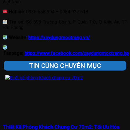
Việt Nam.
Hotline:
0936 558 994 – 0984 927 618
Trụ sở:
Số 693 Trường Chinh, P Quán Trữ, Q Kiến An, TP
Hải Phòng
Website
:
https://xaydungmoctrang.vn/
Fanpage:
https://www.facebook.com/xaydungmoctrang.hp
TIN CÙNG CHUYÊN MỤC
Thiết Kế Phòng Khách Chung Cư 70m2: Tối Ưu Hóa