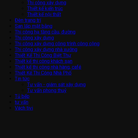
Thi công xây dựng
Thiết kế kiến trúc
Thiết kế nội thất
Đèn trang trí
San lấp mặt bằng
Thi công hạ tầng cầu, đường
Thi công xây dựng
Thi công xây dựng công trình công cộng
Thi công xây dựng nhà xưởng
Thiết Kế Thi Công Biệt Thự
Thiết kế thi công khách sạn
Thiết kế thi công nhà hàng, café
Thiết Kế Thi Công Nhà Phố
Tin tức
Tư vấn - giám sát xây dựng
Tư vấn phong thuỷ
Tủ bếp
tư vấn
Vách tivi