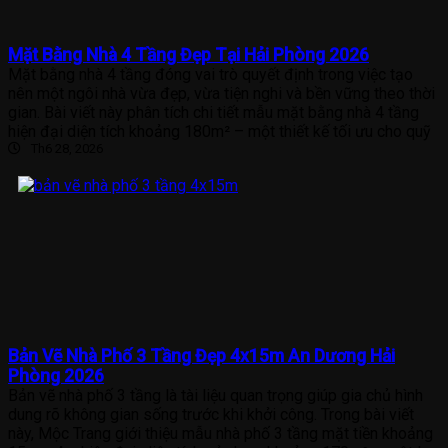
Mặt Bằng Nhà 4 Tầng Đẹp Tại Hải Phòng 2026
Mặt bằng nhà 4 tầng đóng vai trò quyết định trong việc tạo
nên một ngôi nhà vừa đẹp, vừa tiện nghi và bền vững theo thời
gian. Bài viết này phân tích chi tiết mẫu mặt bằng nhà 4 tầng
hiện đại diện tích khoảng 180m² – một thiết kế tối ưu cho quỹ
Th6 28, 2026
Bản Vẽ Nhà Phố 3 Tầng Đẹp 4x15m An Dương Hải
Phòng 2026
Bản vẽ nhà phố 3 tầng là tài liệu quan trọng giúp gia chủ hình
dung rõ không gian sống trước khi khởi công. Trong bài viết
này, Mộc Trang giới thiệu mẫu nhà phố 3 tầng mặt tiền khoảng