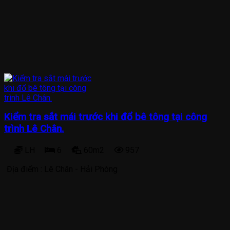
Kiểm tra sắt mái trước khi đổ bê tông tại công
trình Lê Chân.
LH
6
60m2
957
Địa điểm :
Lê Chân - Hải Phòng