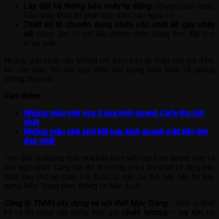
Lắp đặt hệ thống báo cháy tự động:
Chuông báo cháy.
Cảm biến khói để phát hiện sớm các nguy cơ.
Thiết kế tủ chuyên dụng chứa các chất dễ gây cháy
nổ:
Được làm từ vật liệu chống cháy. Đồng thời đặt ở vị
trí an toàn.
Những giải pháp này không chỉ đảm bảo an toàn cho gia đình.
Nó còn tuân thủ các quy định xây dựng hiện hành về phòng
chống cháy nổ.
Xem thêm:
Những mẫu nhà vừa ở vừa kinh doanh Cafe thu hút
nhất
Những mẫu nhà phố kết hợp kinh doanh mặt tiền 8m
đẹp nhất
Trên đây là những mẫu nhà bán hầm kết hợp kinh doanh đẹp và
tiện nghi nhất. Cùng với đó là những lưu ý khi thiết kế tầng bán
hầm sao cho an toàn. Để được tư vấn cụ thể, hãy liên hệ Xây
dựng Mộc Trang theo thông tin bên dưới
Công ty TNHH xây dựng và nội thất Mộc Trang
– Đơn vị thiết
kế và thi công xây dựng trọn gói 𝗰𝗵𝗮̂́𝘁 𝗹𝘂̛𝗼̛̣𝗻𝗴 – 𝘂𝘆 𝘁𝗶́𝗻 tại