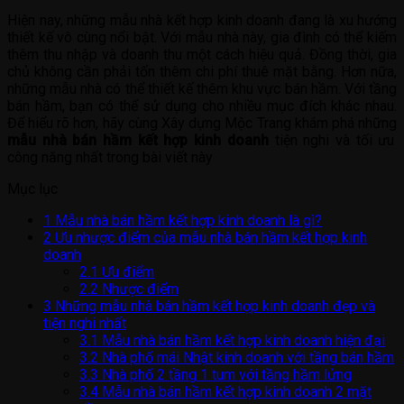
Hiện nay, những mẫu nhà kết hợp kinh doanh đang là xu hướng
thiết kế vô cùng nổi bật. Với mẫu nhà này, gia đình có thể kiếm
thêm thu nhập và doanh thu một cách hiệu quả. Đồng thời, gia
chủ không cần phải tốn thêm chi phí thuê mặt bằng. Hơn nữa,
những mẫu nhà có thể thiết kế thêm khu vực bán hầm. Với tầng
bán hầm, bạn có thể sử dụng cho nhiều mục đích khác nhau.
Để hiểu rõ hơn, hãy cùng Xây dựng Mộc Trang khám phá những
mẫu nhà bán hầm kết hợp kinh doanh
tiện nghi và tối ưu
công năng nhất trong bài viết này
Mục lục
1
Mẫu nhà bán hầm kết hợp kinh doanh là gì?
2
Ưu nhược điểm của mẫu nhà bán hầm kết hợp kinh
doanh
2.1
Ưu điểm
2.2
Nhược điểm
3
Những mẫu nhà bán hầm kết hợp kinh doanh đẹp và
tiện nghi nhất
3.1
Mẫu nhà bán hầm kết hợp kinh doanh hiện đại
3.2
Nhà phố mái Nhật kinh doanh với tầng bán hầm
3.3
Nhà phố 2 tầng 1 tum với tầng hầm lửng
3.4
Mẫu nhà bán hầm kết hợp kinh doanh 2 mặt