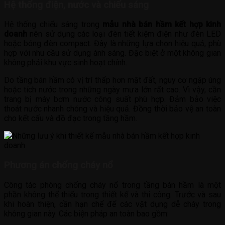
Hệ thống điện, nước và chiếu sáng
Hệ thống chiếu sáng trong
mẫu nhà bán hầm kết hợp kinh
doanh
nên sử dụng các loại đèn tiết kiệm điện như đèn LED
hoặc bóng đèn compact. Đây là những lựa chọn hiệu quả, phù
hợp với nhu cầu sử dụng ánh sáng. Đặc biệt ở một không gian
không phải khu vực sinh hoạt chính.
Do tầng bán hầm có vị trí thấp hơn mặt đất, nguy cơ ngập úng
hoặc tích nước trong những ngày mưa lớn rất cao. Vì vậy, cần
trang bị máy bơm nước công suất phù hợp. Đảm bảo việc
thoát nước nhanh chóng và hiệu quả. Đồng thời bảo vệ an toàn
cho kết cấu và đồ đạc trong tầng hầm.
Phương án chống cháy nổ
Công tác phòng chống cháy nổ trong tầng bán hầm là một
phần không thể thiếu trong thiết kế và thi công. Trước và sau
khi hoàn thiện, cần hạn chế để các vật dụng dễ cháy trong
không gian này. Các biện pháp an toàn bao gồm: