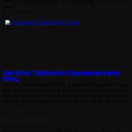
15m x 4m hiện đại, diện tích sử dụng khoảng 170m² – một lựa
chọn
Th6 28, 2026
Thiết Kế Nội Thất Nhà Phố 4 Tầng Đẹp Hiện Đại Hải
Phòng
Thiết kế nội thất nhà phố 4 tầng là lựa chọn thông minh cho gia
đình đa thế hệ tại Hải Phòng. Không gian sống cần vừa đảm
bảo tính thẩm mỹ, vừa tối ưu công năng sử dụng trên diện tích
hạn chế. Với kinh nghiệm thực tiễn, Công ty TNHH Xây dựng và
Th6 28, 2026
Để lại một bình luận
Email của bạn sẽ không được hiển thị công khai.
Các trường