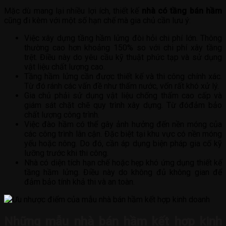
Mặc dù mang lại nhiều lợi ích, thiết kế
nhà có tầng bán hầm
cũng đi kèm với một số hạn chế mà gia chủ cần lưu ý:
Việc xây dựng tầng hầm lửng đòi hỏi chi phí lớn. Thông
thường cao hơn khoảng 150% so với chi phí xây tầng
trệt. Điều này do yêu cầu kỹ thuật phức tạp và sử dụng
vật liệu chất lượng cao.
Tầng hầm lửng cần được thiết kế và thi công chính xác.
Từ đó ránh các vấn đề như thấm nước, vốn rất khó xử lý.
Gia chủ phải sử dụng vật liệu chống thấm cao cấp và
giám sát chặt chẽ quy trình xây dựng. Từ đóđảm bảo
chất lượng công trình.
Việc đào hầm có thể gây ảnh hưởng đến nền móng của
các công trình lân cận. Đặc biệt tại khu vực có nền móng
yếu hoặc nông. Do đó, cần áp dụng biện pháp gia cố kỹ
lưỡng trước khi thi công.
Nhà có diện tích hạn chế hoặc hẹp khó ứng dụng thiết kế
tầng hầm lửng. Điều này do không đủ không gian để
đảm bảo tính khả thi và an toàn.
Những mẫu nhà bán hầm kết hợp kinh