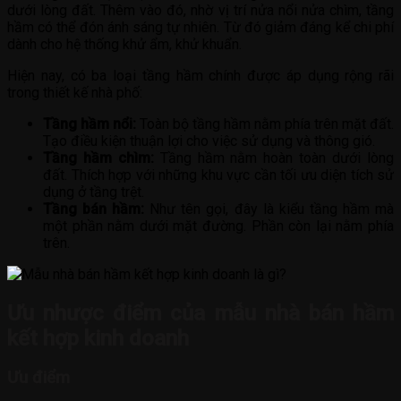
dưới lòng đất. Thêm vào đó, nhờ vị trí nửa nổi nửa chìm, tầng
hầm có thể đón ánh sáng tự nhiên. Từ đó giảm đáng kể chi phí
dành cho hệ thống khử ẩm, khử khuẩn.
Hiện nay, có ba loại tầng hầm chính được áp dụng rộng rãi
trong thiết kế nhà phố:
Tầng hầm nổi:
Toàn bộ tầng hầm nằm phía trên mặt đất.
Tạo điều kiện thuận lợi cho việc sử dụng và thông gió.
Tầng hầm chìm:
Tầng hầm nằm hoàn toàn dưới lòng
đất. Thích hợp với những khu vực cần tối ưu diện tích sử
dụng ở tầng trệt.
Tầng bán hầm:
Như tên gọi, đây là kiểu tầng hầm mà
một phần nằm dưới mặt đường. Phần còn lại nằm phía
trên.
Ưu nhược điểm của mẫu nhà bán hầm
kết hợp kinh doanh
Ưu điểm