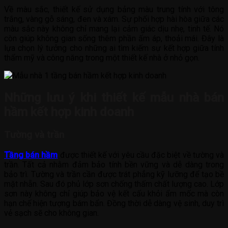
Về màu sắc, thiết kế sử dụng bảng màu trung tính với tông
trắng, vàng gỗ sáng, đen và xám. Sự phối hợp hài hòa giữa các
màu sắc này không chỉ mang lại cảm giác dịu nhẹ, tinh tế. Nó
còn giúp không gian sống thêm phần ấm áp, thoải mái. Đây là
lựa chọn lý tưởng cho những ai tìm kiếm sự kết hợp giữa tính
thẩm mỹ và công năng trong một thiết kế nhà ở nhỏ gọn.
Những lưu ý khi thiết kế mẫu nhà bán
hầm kết hợp kinh doanh
Tường và trần
Tầng bán hầm
được thiết kế với yêu cầu đặc biệt về tường và
trần. Tất cả nhằm đảm bảo tính bền vững và dễ dàng trong
bảo trì. Tường và trần cần được trát phẳng kỹ lưỡng để tạo bề
mặt nhẵn. Sau đó phủ lớp sơn chống thấm chất lượng cao. Lớp
sơn này không chỉ giúp bảo vệ kết cấu khỏi ẩm mốc mà còn
hạn chế hiện tượng bám bẩn. Đồng thời dễ dàng vệ sinh, duy trì
vẻ sạch sẽ cho không gian.