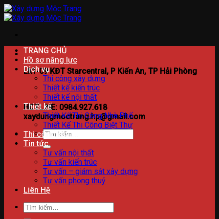
Bỏ
qua
nội
dung
TRANG CHỦ
Hồ sơ năng lực
Dịch vụ
Lk1-09 KĐT Starcentral, P Kiến An, TP Hải Phòng
Thi công xây dựng
Thiết kế kiến trúc
Thiết kế nội thất
Thiết kế
HOTLINE: 0984.927.618
Thiết Kế Thi Công Nhà Phố
xaydungmoctrang.hp@gmail.com
Thiết Kế Thi Công Biệt Thự
Tìm
Thi công xây dựng
kiếm:
Tin tức
Tư vấn nội thất
Tư vấn kiến trúc
Tư vấn – giám sát xây dựng
Tư vấn phong thuỷ
Liên Hệ
Tìm
kiếm: