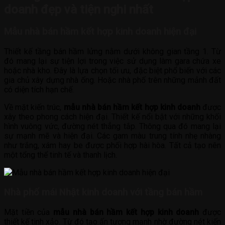
doanh đẹp và tiện nghi nhất
Mẫu nhà bán hầm kết hợp kinh doanh hiện đại
Thiết kế tầng bán hầm lửng nằm dưới không gian tầng 1. Từ
đó mang lại sự tiện lợi trong việc sử dụng làm gara chứa xe
hoặc nhà kho. Đây là lựa chọn tối ưu, đặc biệt phổ biến với các
gia chủ xây dựng nhà ống. Hoặc nhà phố trên những mảnh đất
có diện tích hạn chế.
Về mặt kiến trúc,
mẫu nhà bán hầm kết hợp kinh doanh
được
xây theo phong cách hiện đại. Thiết kế nổi bật với những khối
hình vuông vức, đường nét thẳng tắp. Thông qua đó mang lại
sự mạnh mẽ và hiện đại. Các gam màu trung tính nhẹ nhàng
như trắng, xám hay be được phối hợp hài hòa. Tất cả tạo nên
một tổng thể tinh tế và thanh lịch.
Nhà phố mái Nhật kinh doanh với tầng bán hầm
Mặt tiền của
mẫu nhà bán hầm kết hợp kinh doanh
được
thiết kế tinh xảo. Từ đó tạo ấn tượng mạnh nhờ đường nét kiến