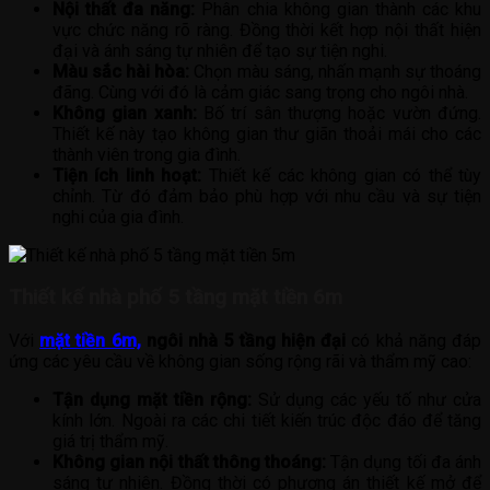
Nội thất đa năng:
Phân chia không gian thành các khu
vực chức năng rõ ràng. Đồng thời kết hợp nội thất hiện
đại và ánh sáng tự nhiên để tạo sự tiện nghi.
Màu sắc hài hòa:
Chọn màu sáng, nhấn mạnh sự thoáng
đãng. Cùng với đó là cảm giác sang trọng cho ngôi nhà.
Không gian xanh:
Bố trí sân thượng hoặc vườn đứng.
Thiết kế này tạo không gian thư giãn thoải mái cho các
thành viên trong gia đình.
Tiện ích linh hoạt:
Thiết kế các không gian có thể tùy
chỉnh. Từ đó đảm bảo phù hợp với nhu cầu và sự tiện
nghi của gia đình.
Thiết kế n
hà phố 5 tầng mặt tiền 6m
Với
mặt tiền 6m,
ngôi nhà 5 tầng hiện đại
có khả năng đáp
ứng các yêu cầu về không gian sống rộng rãi và thẩm mỹ cao:
Tận dụng mặt tiền rộng:
Sử dụng các yếu tố như cửa
kính lớn. Ngoài ra các chi tiết kiến trúc độc đáo để tăng
giá trị thẩm mỹ.
Không gian nội thất thông thoáng:
Tận dụng tối đa ánh
sáng tự nhiên. Đồng thời có phương án thiết kế mở để