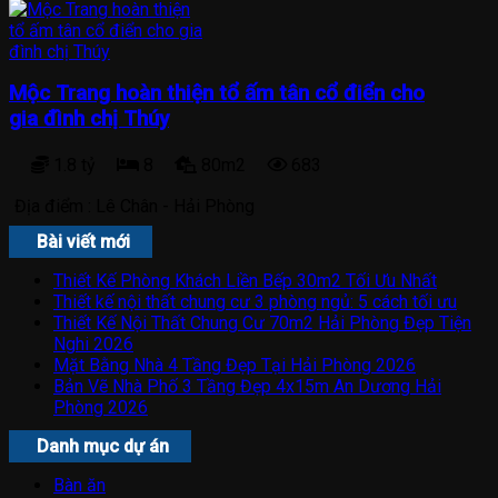
Mộc Trang hoàn thiện tổ ấm tân cổ điển cho
gia đình chị Thúy
1.8 tỷ
8
80m2
683
Địa điểm :
Lê Chân - Hải Phòng
Bài viết mới
Thiết Kế Phòng Khách Liền Bếp 30m2 Tối Ưu Nhất
Thiết kế nội thất chung cư 3 phòng ngủ: 5 cách tối ưu
Thiết Kế Nội Thất Chung Cư 70m2 Hải Phòng Đẹp Tiện
Nghi 2026
Mặt Bằng Nhà 4 Tầng Đẹp Tại Hải Phòng 2026
Bản Vẽ Nhà Phố 3 Tầng Đẹp 4x15m An Dương Hải
Phòng 2026
Danh mục dự án
Bàn ăn