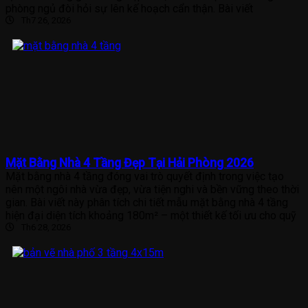
phòng ngủ đòi hỏi sự lên kế hoạch cẩn thận. Bài viết
Th7 26, 2026
Mặt Bằng Nhà 4 Tầng Đẹp Tại Hải Phòng 2026
Mặt bằng nhà 4 tầng đóng vai trò quyết định trong việc tạo
nên một ngôi nhà vừa đẹp, vừa tiện nghi và bền vững theo thời
gian. Bài viết này phân tích chi tiết mẫu mặt bằng nhà 4 tầng
hiện đại diện tích khoảng 180m² – một thiết kế tối ưu cho quỹ
Th6 28, 2026