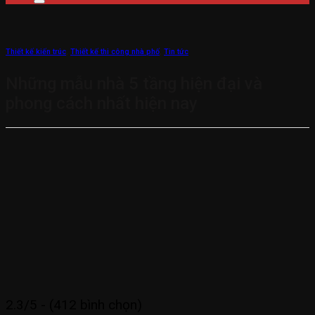
Thiết kế kiến trúc
,
Thiết kế thi công nhà phố
,
Tin tức
Những mẫu nhà 5 tầng hiện đại và
phong cách nhất hiện nay
2.3/5 - (412 bình chọn)