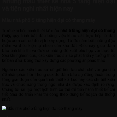
Những mẫu thiết kế nhà 5 tầng hiện đại
và tiện nghi nhất hiện nay
Mẫu nhà phố 5 tầng hiện đại có thang máy
Trước khi tiến hành thiết kế mẫu
nhà 5 tầng hiện đại có thang
máy,
quy trình bắt đầu bằng việc khảo sát trực tiếp lô đất
hoặc xem xét sơ đồ vị trí xây dựng. Từ đó nắm bắt những đặc
điểm và điều kiện tự nhiên của khu đất. Điều này giúp đảm
bảo tính khả thi và đưa ra những đề xuất phù hợp với thực tế.
Sau khi nghiên cứu, các kiến trúc sư sẽ phát triển ý tưởng thiết
kế ban đầu. Đồng thời xây dựng các phương án phác thảo
Ngoài ra các kiến trúc sư sẽ giữ liên lạc chặt chẽ với gia chủ
để nhận phản hồi. Thông qua đó đảm bảo sự đồng thuận trong
từng giai đoạn của quá trình thiết kế. Lúc này các chi tiết kiến
trúc và chức năng trong ngôi nhà đã được xác định rõ ràng.
Chúng tôi sẽ lập một lịch trình cụ thể để tiến hành thiết kế chi
tiết. Sau đó triển khai thi công theo đúng kế hoạch đã thống
nhất.