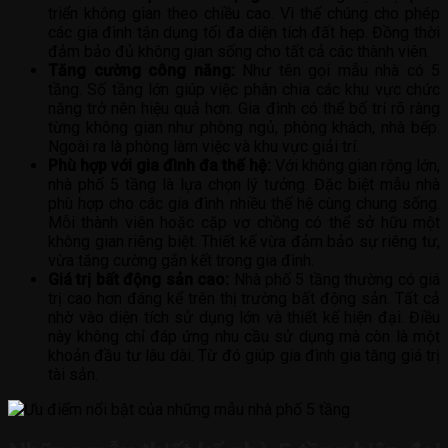
triển không gian theo chiều cao. Vì thế chúng cho phép
các gia đình tận dụng tối đa diện tích đất hẹp. Đồng thời
đảm bảo đủ không gian sống cho tất cả các thành viên.
Tăng cường công năng:
Như tên gọi mẫu nhà có 5
tầng. Số tầng lớn giúp việc phân chia các khu vực chức
năng trở nên hiệu quả hơn. Gia đình có thể bố trí rõ ràng
từng không gian như phòng ngủ, phòng khách, nhà bếp.
Ngoài ra là phòng làm việc và khu vực giải trí.
Phù hợp với gia đình đa thế hệ:
Với không gian rộng lớn,
nhà phố 5 tầng là lựa chọn lý tưởng. Đặc biệt mẫu nhà
phù hợp cho các gia đình nhiều thế hệ cùng chung sống.
Mỗi thành viên hoặc cặp vợ chồng có thể sở hữu một
không gian riêng biệt. Thiết kế vừa đảm bảo sự riêng tư,
vừa tăng cường gắn kết trong gia đình.
Giá trị bất động sản cao:
Nhà phố 5 tầng thường có giá
trị cao hơn đáng kể trên thị trường bất động sản. Tất cả
nhờ vào diện tích sử dụng lớn và thiết kế hiện đại. Điều
này không chỉ đáp ứng nhu cầu sử dụng mà còn là một
khoản đầu tư lâu dài. Từ đó giúp gia đình gia tăng giá trị
tài sản.