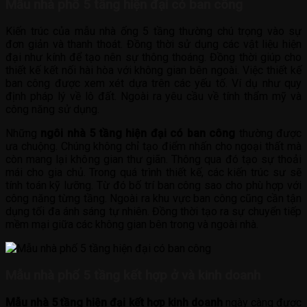
Mẫu nhà phố 5 tầng hiện đại có ban công
Kiến trúc của mẫu nhà ống 5 tầng thường chú trọng vào sự
đơn giản và thanh thoát. Đồng thời sử dụng các vật liệu hiện
đại như kính để tạo nên sự thông thoáng. Đồng thời giúp cho
thiết kế kết nối hài hòa với không gian bên ngoài. Việc thiết kế
ban công được xem xét dựa trên các yếu tố. Ví dụ như quy
định pháp lý về lô đất. Ngoài ra yêu cầu về tính thẩm mỹ và
công năng sử dụng.
Những
ngôi nhà 5 tầng hiện đại có ban công
thường được
ưa chuộng. Chúng không chỉ tạo điểm nhấn cho ngoại thất mà
còn mang lại không gian thư giãn. Thông qua đó tạo sự thoải
mái cho gia chủ. Trong quá trình thiết kế, các kiến trúc sư sẽ
tính toán kỹ lưỡng. Từ đó bố trí ban công sao cho phù hợp với
công năng từng tầng. Ngoài ra khu vực ban công cũng cần tận
dụng tối đa ánh sáng tự nhiên. Đồng thời tạo ra sự chuyển tiếp
mềm mại giữa các không gian bên trong và ngoài nhà.
Mẫu nhà phố 5 tầng kết hợp ở và kinh doanh
Mẫu nhà 5 tầng hiện đại kết hợp kinh doanh
ngày càng được