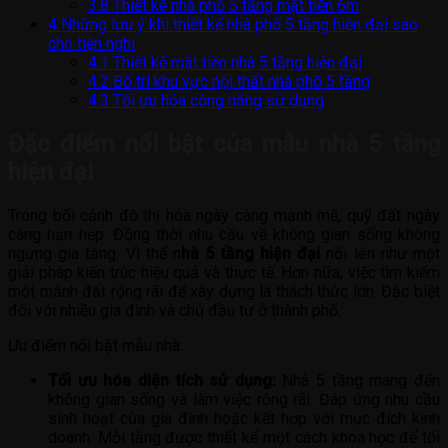
3.8
Thiết kế nhà phố 5 tầng mặt tiền 6m
4
Những lưu ý khi thiết kế nhà phố 5 tầng hiện đại sao
cho tiện nghi
4.1
Thiết kế mặt tiền nhà 5 tầng hiện đại
4.2
Bố trí khu vực nội thất nhà phố 5 tầng
4.3
Tối ưu hóa công năng sử dụng
Đặc điểm nổi bật của mẫu nhà 5 tầng
hiện đại
Trong bối cảnh đô thị hóa ngày càng mạnh mẽ, quỹ đất ngày
càng hạn hẹp. Đồng thời nhu cầu về không gian sống không
ngừng gia tăng. Vì thế n
hà 5 tầng hiện đại
nổi lên như một
giải pháp kiến trúc hiệu quả và thực tế. Hơn nữa, việc tìm kiếm
một mảnh đất rộng rãi để xây dựng là thách thức lớn. Đặc biệt
đối với nhiều gia đình và chủ đầu tư ở thành phố.
Ưu điểm nổi bật mẫu nhà:
Tối ưu hóa diện tích sử dụng:
Nhà 5 tầng mang đến
không gian sống và làm việc rộng rãi. Đáp ứng nhu cầu
sinh hoạt của gia đình hoặc kết hợp với mục đích kinh
doanh. Mỗi tầng được thiết kế một cách khoa học để tối