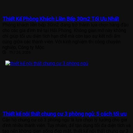
Thiết Kế Phòng Khách Liền Bếp 30m2 Tối Ưu Nhất
Phòng khách liền bếp 30m2 đang trở thành lựa chọn hàng đầu
cho các gia đình trẻ tại Hải Phòng. Không gian mở này không
chỉ giúp tối ưu diện tích hạn chế mà còn tạo sự kết nối ấm
cúng giữa các thành viên. Với kinh nghiệm thi công chuyên
nghiệp, Công ty Mộc
Th7 26, 2026
Thiết kế nội thất chung cư 3 phòng ngủ: 5 cách tối ưu
Căn hộ chung cư có 3 phòng ngủ là lựa chọn lý tưởng cho gia
đình nhiều thành viên. Tuy nhiên, để tận dụng tối đa diện tích và
tạo nên không gian sống đẹp mắt, thiết kế nội thất chung cư 3