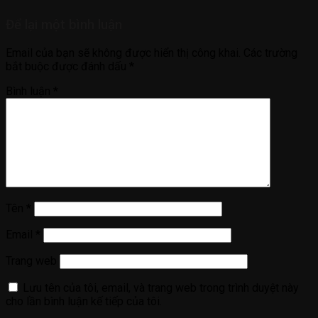
Để lại một bình luận
Email của bạn sẽ không được hiển thị công khai.
Các trường
bắt buộc được đánh dấu
*
Bình luận
*
Tên
*
Email
*
Trang web
Lưu tên của tôi, email, và trang web trong trình duyệt này
cho lần bình luận kế tiếp của tôi.