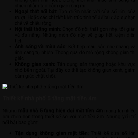
nhiên nhằm tạo cảm giác rộng rãi.
Ngoại thất nổi bật:
Tạo điểm nhấn với cửa sổ lớn, cửa
trượt. Hoặc các chi tiết kiến trúc tinh tế để bù đắp sự hạn
chế về chiều rộng.
Nội thất thông minh:
Chọn đồ nội thất gọn nhẹ, tối giản
và đa năng. Những món đồ này sẽ giúp tiết kiệm diện
tích.
Ánh sáng và màu sắc:
Kết hợp màu sắc nhẹ nhàng và
ánh sáng tự nhiên. Thông qua đó mở rộng không gian thị
giác.
Không gian xanh:
Tận dụng sân thượng hoặc khu vực
nhỏ bên ngoài. Tại đây có thể tạo không gian xanh, giảm
cảm giác chật chội.
Thiết kế nhà phố 5 tầng mặt tiền 4m
Những
mẫu nhà 5 tầng hiện đại mặt tiền 4m
mang lại nhiều
lựa chọn hơn trong thiết kế so với mặt tiền 3m. Những yếu tố
nổi bật bao gồm:
Tận dụng không gian mặt tiền:
Thiết kế cửa sổ lớn