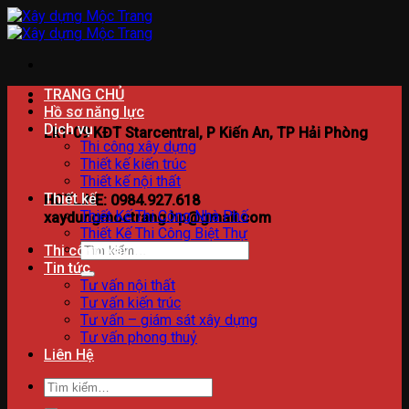
Bỏ
qua
nội
dung
TRANG CHỦ
Hồ sơ năng lực
Dịch vụ
Lk1-09 KĐT Starcentral, P Kiến An, TP Hải Phòng
Thi công xây dựng
Thiết kế kiến trúc
Thiết kế nội thất
Thiết kế
HOTLINE: 0984.927.618
Thiết Kế Thi Công Nhà Phố
xaydungmoctrang.hp@gmail.com
Thiết Kế Thi Công Biệt Thự
Tìm
Thi công xây dựng
kiếm:
Tin tức
Tư vấn nội thất
Tư vấn kiến trúc
Tư vấn – giám sát xây dựng
Tư vấn phong thuỷ
Liên Hệ
Tìm
kiếm: