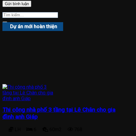
Dự án mới hoàn thiện
Thi công nhà phố 3 tầng tại Lê Chân cho gia
đình anh Giáp
LH
6
60m2
768