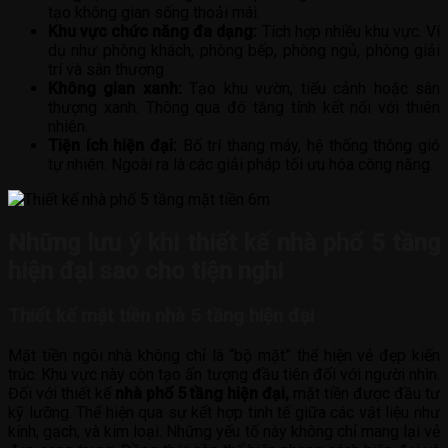
tạo không gian sống thoải mái.
Khu vực chức năng đa dạng:
Tích hợp nhiều khu vực. Ví
dụ như phòng khách, phòng bếp, phòng ngủ, phòng giải
trí và sân thượng.
Không gian xanh:
Tạo khu vườn, tiểu cảnh hoặc sân
thượng xanh. Thông qua đó tăng tính kết nối với thiên
nhiên.
Tiện ích hiện đại:
Bố trí thang máy, hệ thống thông gió
tự nhiên. Ngoài ra là các giải pháp tối ưu hóa công năng.
Những lưu ý khi thiết kế nhà phố 5 tầng
hiện đại sao cho tiện nghi
Thiết kế mặt tiền nhà 5 tầng hiện đại
Mặt tiền ngôi nhà không chỉ là “bộ mặt” thể hiện vẻ đẹp kiến
trúc. Khu vực này còn tạo ấn tượng đầu tiên đối với người nhìn.
Đối với thiết kế
nhà phố 5 tầng hiện đại,
mặt tiền được đầu tư
kỹ lưỡng. Thể hiện qua sự kết hợp tinh tế giữa các vật liệu như
kính, gạch, và kim loại. Những yếu tố này không chỉ mang lại vẻ