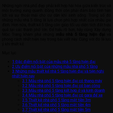
Những ngôi nhà phố đẹp phải kết hợp hài hòa giữa kiến trúc và
môi trường xung quanh. Đồng thời còn phải đảm bảo tính tiện
ích và sự thoải mái cho cư dân khi sinh sống. Trong số đó
những mẫu nhà 5 tầng là lựa chọn phù hợp nhất của nhiều gia
đình. Hơn nữa, thiết kế 5 tầng còn giúp tối ưu diện tích đất hiệu
quả tại các thành phố lớn. Để hiểu rõ hơn, hãy cùng Xây dựng
Mộc Trang khám phá những
mẫu nhà 5 tầng hiện đại
và
phong cách nhất hiện nay trong bài viết này. Cùng với đó là lưu
ý khi thiết kế
Mục lục
1
Đặc điểm nổi bật của mẫu nhà 5 tầng hiện đại
2
Ưu điểm nổi bật của những mẫu nhà phố 5 tầng
3
Những mẫu thiết kế nhà 5 tầng hiện đại và tiện nghi
nhất hiện nay
3.1
Mẫu nhà phố 5 tầng hiện đại có thang máy
3.2
Mẫu nhà phố 5 tầng hiện đại có ban công
3.3
Mẫu nhà phố 5 tầng kết hợp ở và kinh doanh
3.4
Mẫu nhà phố 5 tầng hiện đại có gara để xe
3.5
Thiết kê nhà phố 5 tầng mặt tiền 3m
3.6
Thiết kế nhà phố 5 tầng mặt tiền 4m
3.7
Thiết kế nhà phố 5 tầng mặt tiền 5m