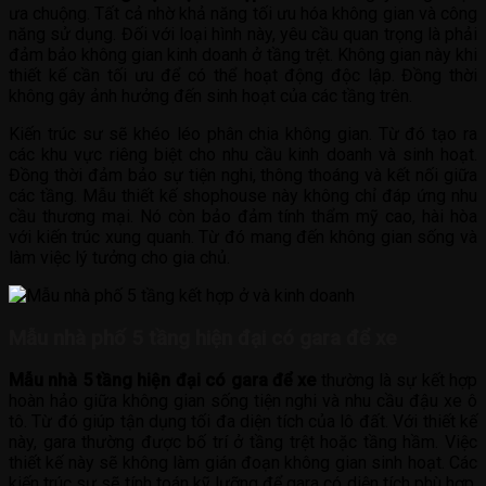
ưa chuộng. Tất cả nhờ khả năng tối ưu hóa không gian và công
năng sử dụng. Đối với loại hình này, yêu cầu quan trọng là phải
đảm bảo không gian kinh doanh ở tầng trệt. Không gian này khi
thiết kế cần tối ưu để có thể hoạt động độc lập. Đồng thời
không gây ảnh hưởng đến sinh hoạt của các tầng trên.
Kiến trúc sư sẽ khéo léo phân chia không gian. Từ đó tạo ra
các khu vực riêng biệt cho nhu cầu kinh doanh và sinh hoạt.
Đồng thời đảm bảo sự tiện nghi, thông thoáng và kết nối giữa
các tầng. Mẫu thiết kế shophouse này không chỉ đáp ứng nhu
cầu thương mại. Nó còn bảo đảm tính thẩm mỹ cao, hài hòa
với kiến trúc xung quanh. Từ đó mang đến không gian sống và
làm việc lý tưởng cho gia chủ.
Mẫu nhà phố 5 tầng hiện đại có gara để xe
Mẫu nhà 5 tầng hiện đại có gara để xe
thường là sự kết hợp
hoàn hảo giữa không gian sống tiện nghi và nhu cầu đậu xe ô
tô. Từ đó giúp tận dụng tối đa diện tích của lô đất. Với thiết kế
này, gara thường được bố trí ở tầng trệt hoặc tầng hầm. Việc
thiết kế này sẽ không làm gián đoạn không gian sinh hoạt. Các
kiến trúc sư sẽ tính toán kỹ lưỡng để gara có diện tích phù hợp.