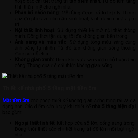
hoặc các chi tiết trang trí tạo điểm nhấn. Từ đó làm tăng
tính thẩm mỹ cho ngôi nhà.
Phân bổ chức năng:
Mỗi tầng được bố trí hợp lý. Thông
qua đó phục vụ nhu cầu sinh hoạt, kinh doanh hoặc giải
trí.
Nội thất linh hoạt:
Sử dụng thiết kế mở, nội thất thông
minh. Đồng thời tận dụng tối đa không gian bên trong.
Ánh sáng và màu sắc:
Sử dụng tông màu sáng cùng
ánh sáng tự nhiên. Từ đó tạo không gian sống thoáng
đãng và dễ chịu.
Không gian xanh:
Thêm khu vực sân vườn nhỏ hoặc ban
công. Thông qua đó cải thiện không gian sống.
Thiết kế n
hà phố 5 tầng mặt tiền 5m
Mặt tiền 5m
cho phép thiết kế không gian sống rộng rãi và đa
dạng hơn. Các điểm cần lưu ý khi thiết kế
nhà 5 tầng hiện đại
bao gồm:
Ngoại thất tinh tế:
Kết hợp cửa sổ lớn, cổng sang trọng.
Đồng thời thiết các chi tiết trang trí để làm nổi bật ngôi
nhà.