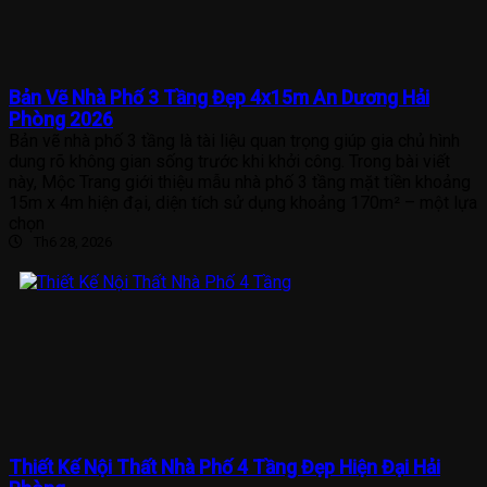
Bản Vẽ Nhà Phố 3 Tầng Đẹp 4x15m An Dương Hải
Phòng 2026
Bản vẽ nhà phố 3 tầng là tài liệu quan trọng giúp gia chủ hình
dung rõ không gian sống trước khi khởi công. Trong bài viết
này, Mộc Trang giới thiệu mẫu nhà phố 3 tầng mặt tiền khoảng
15m x 4m hiện đại, diện tích sử dụng khoảng 170m² – một lựa
chọn
Th6 28, 2026
Thiết Kế Nội Thất Nhà Phố 4 Tầng Đẹp Hiện Đại Hải