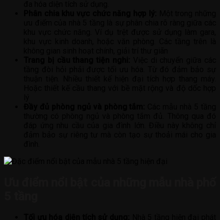
đa hóa diện tích sử dụng.
Phân chia khu vực chức năng hợp lý:
Một trong những
ưu điểm của nhà 5 tầng là sự phân chia rõ ràng giữa các
khu vực chức năng. Ví dụ trệt được sử dụng làm gara,
khu vực kinh doanh, hoặc văn phòng. Các tầng trên là
không gian sinh hoạt chính, giải trí thư giãn
Trang bị cầu thang tiện nghi:
Việc di chuyển giữa các
tầng đòi hỏi phải được tối ưu hóa. Từ đó đảm bảo sự
thuận tiện. Nhiều thiết kế hiện đại tích hợp thang máy.
Hoặc thiết kế cầu thang với bề mặt rộng và độ dốc hợp
lý
Đầy đủ phòng ngủ và phòng tắm:
Các mẫu nhà 5 tầng
thường có phòng ngủ và phòng tắm đủ. Thông qua đó
đáp ứng nhu cầu của gia đình lớn. Điều này không chỉ
đảm bảo sự riêng tư mà còn tạo sự thoải mái cho gia
đình.
Ưu điểm nổi bật của những mẫu nhà phố
5 tầng
Tối ưu hóa diện tích sử dụng:
Nhà 5 tầng hiện đại phát