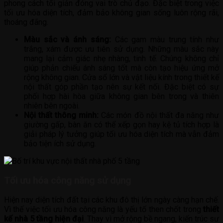
phong cách tối giản đóng vai trò chủ đạo. Đặc biệt trong việc
tối ưu hóa diện tích, đảm bảo không gian sống luôn rộng rãi,
thoáng đãng.
Màu sắc và ánh sáng:
Các gam màu trung tính như
trắng, xám được ưu tiên sử dụng. Những màu sắc này
mang lại cảm giác nhẹ nhàng, tinh tế. Chúng không chỉ
giúp phản chiếu ánh sáng tốt mà còn tạo hiệu ứng mở
rộng không gian. Cửa sổ lớn và vật liệu kính trong thiết kế
nội thất góp phần tạo nên sự kết nối. Đặc biệt có sự
phối hợp hài hòa giữa không gian bên trong và thiên
nhiên bên ngoài.
Nội thất thông minh:
Các món đồ nội thất đa năng như
giường gấp, bàn ăn có thể xếp gọn hay kệ tủ tích hợp là
giải pháp lý tưởng giúp tối ưu hóa diện tích mà vẫn đảm
bảo tiện ích sử dụng.
Tối ưu hóa công năng sử dụng
Hiện nay diện tích đất tại các khu đô thị lớn ngày càng hạn chế.
Vì thế việc tối ưu hóa công năng là yếu tố then chốt trong
thiết
kế nhà 5 tầng hiện đại
. Thay vì mở rộng bề ngang, kiến trúc sư