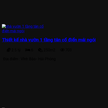
Thiết kế nhà vườn 1 tầng tân cổ điển mái ngói
2.5 tỷ
6
250m2
703
Địa điểm :
Vĩnh Bảo- Hải Phòng