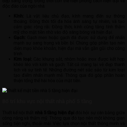
đẹp sang trọng. Đồng thời còn thể hiện phong cách hiện đại và
độc đáo của ngôi nhà.
Kính:
Là vật liệu chủ đạo, kính mang đến sự thông
thoáng. Đồng thời tối đa hóa ánh sáng tự nhiên, và tạo
cảm giác rộng rãi. Đồng thời, kính cũng tăng tính thẩm
mỹ cho mặt tiền nhờ vào độ sáng bóng và hiện đại.
Gạch:
Gạch men hoặc gạch đá được sử dụng để nhấn
mạnh sự sang trọng và bền bỉ. Chúng góp phần tạo nên
diện mạo khỏe khoắn, hiện đại mà vẫn gần gũi cho công
trình.
Kim loại:
Các khung sắt, nhôm hoặc inox được kết hợp
khéo léo với kính và gạch. Tất cả mang lại vẻ đẹp thanh
lịch và sự tinh tế. Những đường nét sắc sảo từ kim loại
tạo điểm nhấn mạnh mẽ. Thông qua đó góp phần hoàn
thiện tổng thể hài hòa của mặt tiền.
Bố trí khu vực nội thất nhà phố 5 tầng
Thiết kế nội thất
nhà 5 tầng hiện đại
đòi hỏi sự cân bằng giữa
công năng và thẩm mỹ. Thông qua đó tạo nên một không gian
sống tiện nghi, thoải mái. Việc lựa chọn nội thất thông minh và