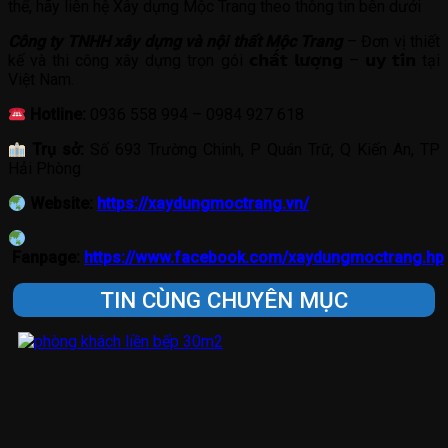
thể, hãy liên hệ Xây dựng Mộc Trang theo thông tin bên dưới
Công ty TNHH xây dựng và nội thất Mộc Trang
– Đơn vị thiết
kế và thi công xây dựng trọn gói 𝗰𝗵𝗮̂́𝘁 𝗹𝘂̛𝗼̛̣𝗻𝗴 – 𝘂𝘆 𝘁𝗶́𝗻 tại
Việt Nam.
Hotline:
0936 558 994 – 0984 927 618
Trụ sở:
Số 693 Trường Chinh, P Quán Trữ, Q Kiến An, TP
Hải Phòng
Website:
https://xaydungmoctrang.vn/
Fanpage:
https://www.facebook.com/xaydungmoctrang.hp
TIN CÙNG CHUYÊN MỤC