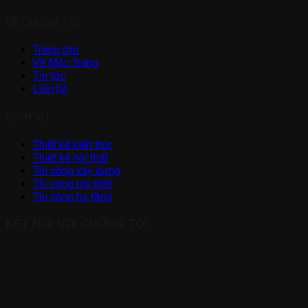
VỀ CHÚNG TÔI
Trang chủ
Về Mộc Trang
Tin tức
Liên hệ
DỊCH VỤ
Thiết kế kiến trúc
Thiết kế nội thất
Thi công xây dựng
Thi công nội thất
Thi công hạ tầng
KẾT NỐI VỚI CHÚNG TÔI