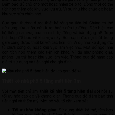
Đảm bảo đủ chỗ cho một hoặc nhiều xe ô tô. Đồng thời có thể
tích hợp thêm các khu vực lưu trữ. Vì sụ như kho chứa đồ hoặc
khu vực sửa chữa nhỏ.
Cửa gara thường được thiết kế rộng và tiện lợi. Chúng có thể
sử dụng cửa cuốn, cửa trượt hoặc cửa tự động. Đặc biệt, các
hệ thống camera, cửa an ninh tự động và báo động sẽ được
tích hợp để bảo vệ khu vực này. Bên cạnh đó, nội thất trong
gara cũng được thiết kế với các tiện ích. Ví dụ như kệ đựng đồ,
tủ chứa công cụ hoặc khu vực làm việc nhỏ. Một số ngôi nhà
còn tích hợp thêm các tiện ích khác. Ví dụ như phòng giặt,
phòng lưu trữ hoặc khu vực làm việc. Thông qua đó nâng cao
giá trị sử dụng và tiện nghi cho gia đình.
Thiết kê nhà phố 5 tầng mặt tiền 3m
Với mặt tiền chỉ 3m,
thiết kế nhà 5 tầng hiện đại
đòi hỏi sự
tối ưu hóa cao độ về không gian. Thông qua đó đảm bảo tính
tiện nghi và thẩm mỹ. Một số yếu tố cần xem xét:
Tối ưu hóa không gian:
Sử dụng thiết kế mở, tích hợp
không gian linh hoạt. Đồng thời khai thác ánh sáng tự