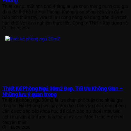
Phòng
Thiết kế nội thất nhà phố 4 tầng là lựa chọn thông minh cho gia
đình đa thế hệ tại Hải Phòng. Không gian sống cần vừa đảm
bảo tính thẩm mỹ, vừa tối ưu công năng sử dụng trên diện tích
hạn chế. Với kinh nghiệm thực tiễn, Công ty TNHH Xây dựng và
Th6 28, 2026
Thiết Kế Phòng Ngủ 30m2 Đẹp, Tối Ưu Không Gian –
Những lưu ý quan trọng
Thiết kế phòng ngủ 30m2 là lựa chọn phổ biến cho nhiều gia
đình tại Hải Phòng hiện nay. Với diện tích vừa phải, căn phòng
cần được sắp xếp khoa học để đảm bảo sự thoải mái, tiện
nghi mà vẫn giữ được tính thẩm mỹ cao. Mộc Trang – đơn vị
chuyên thiết
Th6 28, 2026