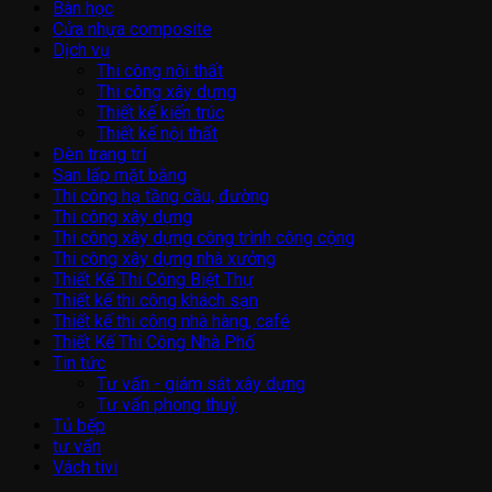
Bàn học
Cửa nhựa composite
Dịch vụ
Thi công nội thất
Thi công xây dựng
Thiết kế kiến trúc
Thiết kế nội thất
Đèn trang trí
San lấp mặt bằng
Thi công hạ tầng cầu, đường
Thi công xây dựng
Thi công xây dựng công trình công cộng
Thi công xây dựng nhà xưởng
Thiết Kế Thi Công Biệt Thự
Thiết kế thi công khách sạn
Thiết kế thi công nhà hàng, café
Thiết Kế Thi Công Nhà Phố
Tin tức
Tư vấn - giám sát xây dựng
Tư vấn phong thuỷ
Tủ bếp
tư vấn
Vách tivi