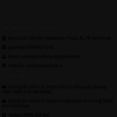
XÂY DỰNG MỘC TRANG
Địa chỉ: Lk1-09 KĐT Starcentral, P Kiến An, TP Hải Phòng
Điện thoại: 0984.927.618
Email: xaydungmoctrang.hp@gmail.com
Website: xaydungmoctrang.vn
XƯỞNG SẢN XUẤT
Xưởng sản xuất cs1: Phạm Hải, Đa Phúc, quận Dương
Kinh, Thành Phố Hải Phòng,
Xưởng sản xuất cs2: Đăng Cương, huyện An Dương, Thành
phố Hải Phòng.
Hotline: 0936 558 994