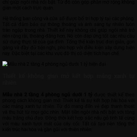
chỉ giúp ngôi nhà nổi bật. Từ đó còn góp phần mở rộng không
gian một cách trực quan.
Hệ thống ban công và cửa sổ được bố trí hợp lý tại các phòng.
Tất cả đảm bảo sự thông thoáng và ánh sáng tự nhiên luôn
tràn ngập trong nhà. Thiết kế này không chỉ giúp ngôi nhà trở
nên rộng rãi, thoáng đãng hơn. Nó còn đáp ứng tốt các nhu cầu
sử dụng thực tế của gia đình. Tổng thể kiến trúc đơn giản, gọn
gàng và đầy đủ tiện nghi, phù hợp với điều kiện xây dựng hiện
nay. Đặc biệt tại các khu vực đô thị có diện tích hạn chế.
Thiết kế không gian mở kết hợp mảng xanh tự
nhiên
Mẫu nhà 2 tầng 4 phòng ngủ dưới 1 tỷ
được thiết kế theo
phong cách không gian mở. Thiết kế là sự kết hợp hài hòa với
các mảng xanh tự nhiên. Từ đó mang đến vẻ đẹp thanh thoát
và thu hút từ mọi góc nhìn. Mặt tiền ngôi nhà nổi bật với tông
màu trắng chủ đạo. Đồng thời kết hợp sắc nâu gỗ tinh tế cùng
với màu xanh tươi mát của cây cối. Tất cả tạo nên tổng thể
kiến trúc hài hòa và gần gũi với thiên nhiên.