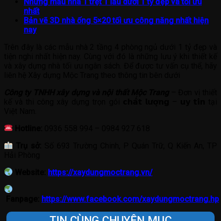
Những mẫu nhà 1 trệt 1 lầu dưới 1 tỷ đẹp và tối ưu
nhất
Bản vẽ 3D nhà ống 5×20 tối ưu công năng nhất hiện
nay
Trên đây là các mẫu nhà 2 tầng 4 phòng ngủ dưới 1 tỷ đẹp và
tiện nghi nhất hiện nay. Cùng với đó là những lưu ý khi thiết kế
và xây dựng nhà tối ưu ngân sách. Để được tư vấn cụ thể, hãy
liên hệ Xây dựng Mộc Trang theo thông tin bên dưới
Công ty TNHH xây dựng và nội thất Mộc Trang
– Đơn vị thiết
kế và thi công xây dựng trọn gói 𝗰𝗵𝗮̂́𝘁 𝗹𝘂̛𝗼̛̣𝗻𝗴 – 𝘂𝘆 𝘁𝗶́𝗻 tại
Việt Nam.
Hotline:
0936 558 994 – 0984 927 618
Trụ sở:
Số 693 Trường Chinh, P Quán Trữ, Q Kiến An, TP
Hải Phòng
Website:
https://xaydungmoctrang.vn/
Fanpage:
https://www.facebook.com/xaydungmoctrang.hp
TIN CÙNG CHUYÊN MỤC