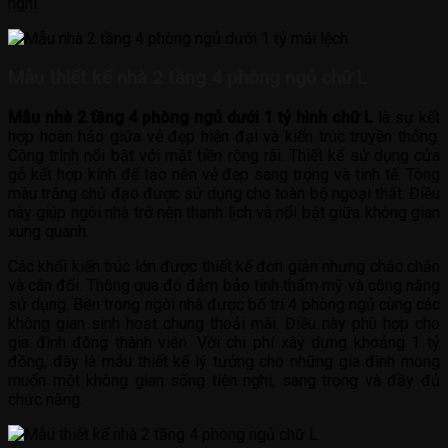
nghi.
Mẫu thiết kế nhà 2 tầng 4 phòng ngủ chữ L
Mẫu nhà 2 tầng 4 phòng ngủ dưới 1 tỷ hình chữ L
là sự kết
hợp hoàn hảo giữa vẻ đẹp hiện đại và kiến trúc truyền thống.
Công trình nổi bật với mặt tiền rộng rãi. Thiết kế sử dụng cửa
gỗ kết hợp kính để tạo nên vẻ đẹp sang trọng và tinh tế. Tông
màu trắng chủ đạo được sử dụng cho toàn bộ ngoại thất. Điều
này giúp ngôi nhà trở nên thanh lịch và nổi bật giữa không gian
xung quanh.
Các khối kiến trúc lớn được thiết kế đơn giản nhưng chắc chắn
và cân đối. Thông qua đó đảm bảo tính thẩm mỹ và công năng
sử dụng. Bên trong ngôi nhà được bố trí 4 phòng ngủ cùng các
không gian sinh hoạt chung thoải mái. Điều này phù hợp cho
gia đình đông thành viên. Với chi phí xây dựng khoảng 1 tỷ
đồng, đây là mẫu thiết kế lý tưởng cho những gia đình mong
muốn một không gian sống tiện nghi, sang trọng và đầy đủ
chức năng.