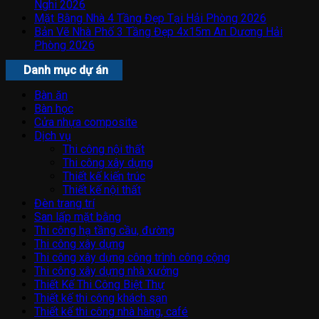
Nghi 2026
Mặt Bằng Nhà 4 Tầng Đẹp Tại Hải Phòng 2026
Bản Vẽ Nhà Phố 3 Tầng Đẹp 4x15m An Dương Hải
Phòng 2026
Danh mục dự án
Bàn ăn
Bàn học
Cửa nhựa composite
Dịch vụ
Thi công nội thất
Thi công xây dựng
Thiết kế kiến trúc
Thiết kế nội thất
Đèn trang trí
San lấp mặt bằng
Thi công hạ tầng cầu, đường
Thi công xây dựng
Thi công xây dựng công trình công cộng
Thi công xây dựng nhà xưởng
Thiết Kế Thi Công Biệt Thự
Thiết kế thi công khách sạn
Thiết kế thi công nhà hàng, café