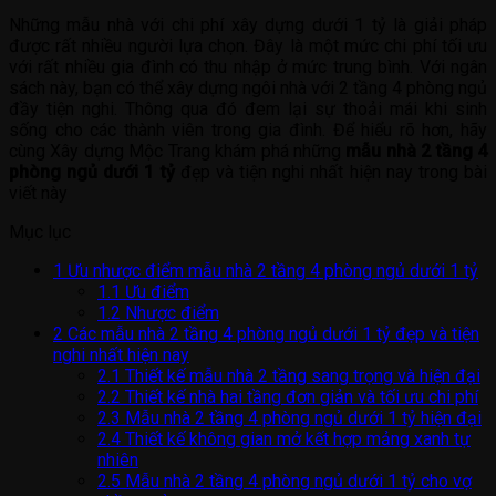
Những mẫu nhà với chi phí xây dựng dưới 1 tỷ là giải pháp
được rất nhiều người lựa chọn. Đây là một mức chi phí tối ưu
với rất nhiều gia đình có thu nhập ở mức trung bình. Với ngân
sách này, bạn có thể xây dựng ngôi nhà với 2 tầng 4 phòng ngủ
đầy tiện nghi. Thông qua đó đem lại sự thoải mái khi sinh
sống cho các thành viên trong gia đình. Để hiểu rõ hơn, hãy
cùng Xây dựng Mộc Trang khám phá những
mẫu nhà 2 tầng 4
phòng ngủ dưới 1 tỷ
đẹp và tiện nghi nhất hiện nay trong bài
viết này
Mục lục
1
Ưu nhược điểm mẫu nhà 2 tầng 4 phòng ngủ dưới 1 tỷ
1.1
Ưu điểm
1.2
Nhược điểm
2
Các mẫu nhà 2 tầng 4 phòng ngủ dưới 1 tỷ đẹp và tiện
nghi nhất hiện nay
2.1
Thiết kế mẫu nhà 2 tầng sang trọng và hiện đại
2.2
Thiết kế nhà hai tầng đơn giản và tối ưu chi phí
2.3
Mẫu nhà 2 tầng 4 phòng ngủ dưới 1 tỷ hiện đại
2.4
Thiết kế không gian mở kết hợp mảng xanh tự
nhiên
2.5
Mẫu nhà 2 tầng 4 phòng ngủ dưới 1 tỷ cho vợ