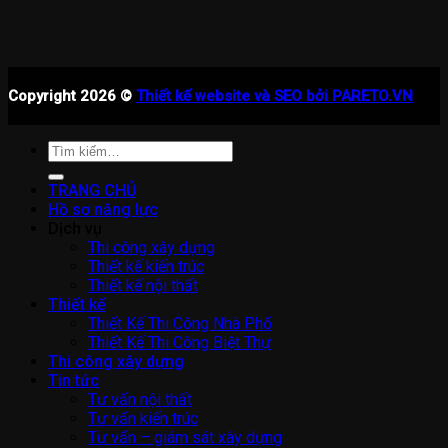
Copyright 2026 ©
Thiết kế website và SEO bởi PARETO.VN
Tìm
kiếm:
TRANG CHỦ
Hồ sơ năng lực
Dịch vụ
Thi công xây dựng
Thiết kế kiến trúc
Thiết kế nội thất
Thiết kế
Thiết Kế Thi Công Nhà Phố
Thiết Kế Thi Công Biệt Thự
Thi công xây dựng
Tin tức
Tư vấn nội thất
Tư vấn kiến trúc
Tư vấn – giám sát xây dựng