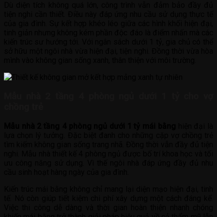
Dù diện tích không quá lớn, công trình vẫn đảm bảo đầy đủ
tiện nghi cần thiết. Điều này đáp ứng nhu cầu sử dụng thực tế
của gia đình. Sự kết hợp khéo léo giữa các hình khối hiện đại,
tinh giản nhưng không kém phần độc đáo là điểm nhấn mà các
kiến trúc sư hướng tới. Với ngân sách dưới 1 tỷ, gia chủ có thể
sở hữu một ngôi nhà vừa hiện đại, tiện nghi. Đồng thời vừa hòa
mình vào không gian sống xanh, thân thiện với môi trường.
Mẫu nhà 2 tầng 4 phòng ngủ dưới 1 tỷ cho vợ
chồng trẻ
Mẫu nhà 2 tầng 4 phòng ngủ dưới 1 tỷ mái bằng
hiện đại là
lựa chọn lý tưởng. Đặc biệt đanh cho những cặp vợ chồng trẻ
tìm kiếm không gian sống trang nhã. Đồng thời vẫn đầy đủ tiện
nghi. Mẫu nhà thiết kế 4 phòng ngủ được bố trí khoa học và tối
ưu công năng sử dụng. Vì thế ngôi nhà đáp ứng đầy đủ nhu
cầu sinh hoạt hàng ngày của gia đình.
Kiến trúc mái bằng không chỉ mang lại diện mạo hiện đại, tinh
tế. Nó còn giúp tiết kiệm chi phí xây dựng một cách đáng kể.
Việc thi công dễ dàng và thời gian hoàn thiện nhanh chóng
khiến mái bằng trở thành giải pháp hiệu quả về cả thẩm mỹ lẫn