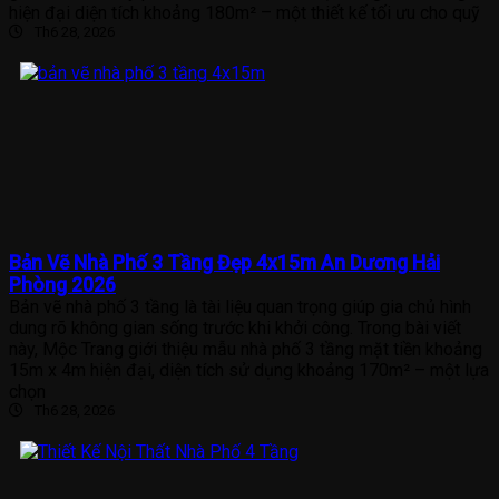
hiện đại diện tích khoảng 180m² – một thiết kế tối ưu cho quỹ
Th6 28, 2026
Bản Vẽ Nhà Phố 3 Tầng Đẹp 4x15m An Dương Hải
Phòng 2026
Bản vẽ nhà phố 3 tầng là tài liệu quan trọng giúp gia chủ hình
dung rõ không gian sống trước khi khởi công. Trong bài viết
này, Mộc Trang giới thiệu mẫu nhà phố 3 tầng mặt tiền khoảng
15m x 4m hiện đại, diện tích sử dụng khoảng 170m² – một lựa
chọn
Th6 28, 2026