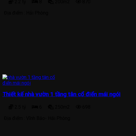
2.2 tỷ
8
200m2
870
Địa điểm :
Hải Phòng
Thiết kế nhà vườn 1 tầng tân cổ điển mái ngói
2.5 tỷ
6
250m2
698
Địa điểm :
Vĩnh Bảo- Hải Phòng