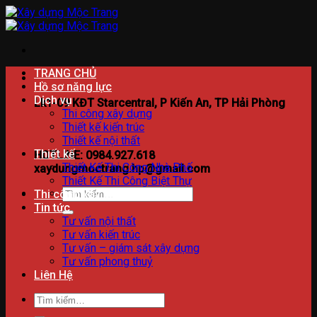
Bỏ
qua
nội
dung
TRANG CHỦ
Hồ sơ năng lực
Dịch vụ
Lk1-09 KĐT Starcentral, P Kiến An, TP Hải Phòng
Thi công xây dựng
Thiết kế kiến trúc
Thiết kế nội thất
Thiết kế
HOTLINE: 0984.927.618
Thiết Kế Thi Công Nhà Phố
xaydungmoctrang.hp@gmail.com
Thiết Kế Thi Công Biệt Thự
Tìm
Thi công xây dựng
kiếm:
Tin tức
Tư vấn nội thất
Tư vấn kiến trúc
Tư vấn – giám sát xây dựng
Tư vấn phong thuỷ
Liên Hệ
Tìm
kiếm: