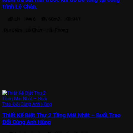
trình Lê Chân.
LH
6
60m2
941
Địa điểm :
Lê Chân - Hải Phòng
Thiết Kế Biệt Thự 2 Tầng Mái Nhật – Buổi Trao
Đổi Cùng Anh Hùng