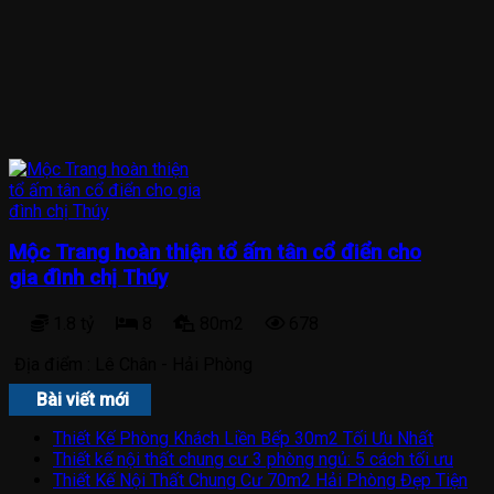
Mộc Trang hoàn thiện tổ ấm tân cổ điển cho
gia đình chị Thúy
1.8 tỷ
8
80m2
678
Địa điểm :
Lê Chân - Hải Phòng
Bài viết mới
Thiết Kế Phòng Khách Liền Bếp 30m2 Tối Ưu Nhất
Thiết kế nội thất chung cư 3 phòng ngủ: 5 cách tối ưu
Thiết Kế Nội Thất Chung Cư 70m2 Hải Phòng Đẹp Tiện