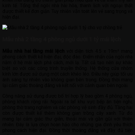
kinh tế. Tổng thể ngôi nhà hài hòa, thanh lịch với ngoại thất
được thiết kế đơn giản. Tuy nhiên vẫn toát lên vẻ sang trọng và
hiện đại.
Mẫu nhà 2 tầng 4 phòng ngủ dưới 1 tỷ mái lệch
Mẫu nhà hai tầng mái lệch
với diện tích 4.5 x 19m² mang
phong cách thiết kế hiện đại, độc đáo. Điểm nhấn của ngôi nhà
nằm ở hệ mái lệch phá cách, mới lạ. Tất cả tạo nên sự khác
biệt so với các công trình truyền thống. Hệ thống cửa nhôm
kính lớn được sử dụng một cách khéo léo. Điều này giúp tối ưu
ánh sáng tự nhiên vào không gian bên trong. Đồng thời mang
lại cảm giác thoáng đãng và kết nối với cảnh quan bên ngoài.
Công năng sử dụng được bố trí hợp lý bao gồm 4 phòng ngủ,
phòng khách rộng rãi. Ngoài ra laf khu vực bếp ăn tiện nghi,
phòng thờ trang nghiêm và các phòng vệ sinh đầy đủ. Tầng hai
còn được thiết kế thêm không gian trồng cây xanh. Từ đó
mang lại cảm giác thư giãn, thoải mái và gần gũi với thiên
nhiên. Đây là lựa chọn hoàn hảo cho những gia đình yêu thích
phong cách hiện đại. Đồng thời thoáng đãng và đầy đủ tiện