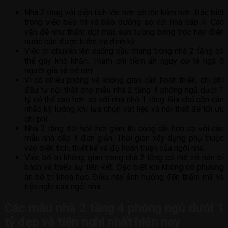
Nhà 2 tầng với diện tích lớn hơn sẽ tốn kém hơn. Đặc biệt
trong việc bảo trì và bảo dưỡng so với nhà cấp 4. Các
vấn đề như thấm dột mái, sơn tường bong tróc hay điện
nước cần được kiểm tra định kỳ.
Việc di chuyển lên xuống cầu thang trong nhà 2 tầng có
thể gây khó khăn. Thậm chí tiềm ẩn nguy cơ té ngã ở
người già và trẻ em.
Vì có nhiều phòng và không gian cần hoàn thiện, chi phí
đầu tư nội thất cho mẫu nhà 2 tầng 4 phòng ngủ dưới 1
tỷ có thể cao hơn so với nhà nhỏ 1 tầng. Gia chủ cần cân
nhắc kỹ lưỡng khi lựa chọn vật liệu và nội thất để tối ưu
chi phí.
Nhà 2 tầng đòi hỏi thời gian thi công dài hơn so với các
mẫu nhà cấp 4 đơn giản. Thời gian xây dựng phụ thuộc
vào diện tích, thiết kế và độ hoàn thiện của ngôi nhà.
Việc bố trí không gian trong nhà 2 tầng có thể trở nên bí
bách và thiếu sự liên kết. Đặc biệt khi không có phương
án bố trí khoa học. Điều này ảnh hưởng đến thẩm mỹ và
tiện nghi của ngôi nhà.
Các mẫu nhà 2 tầng 4 phòng ngủ dưới 1
tỷ đẹp và tiện nghi nhất hiện nay