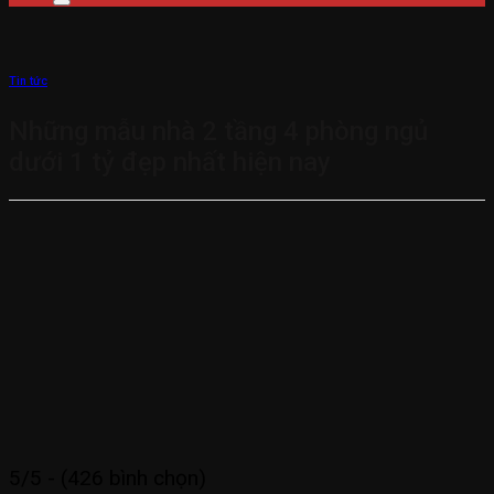
Tin tức
Những mẫu nhà 2 tầng 4 phòng ngủ
dưới 1 tỷ đẹp nhất hiện nay
5/5 - (426 bình chọn)