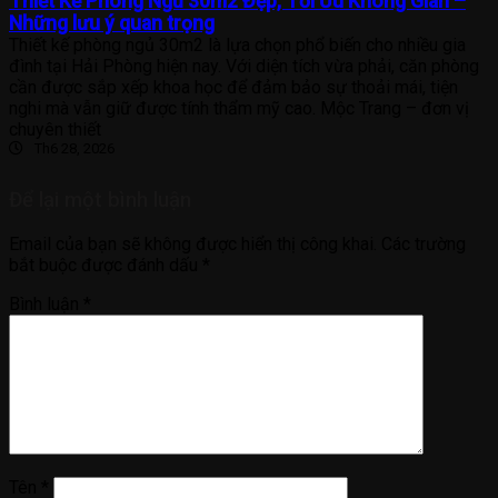
Thiết Kế Phòng Ngủ 30m2 Đẹp, Tối Ưu Không Gian –
Những lưu ý quan trọng
Thiết kế phòng ngủ 30m2 là lựa chọn phổ biến cho nhiều gia
đình tại Hải Phòng hiện nay. Với diện tích vừa phải, căn phòng
cần được sắp xếp khoa học để đảm bảo sự thoải mái, tiện
nghi mà vẫn giữ được tính thẩm mỹ cao. Mộc Trang – đơn vị
chuyên thiết
Th6 28, 2026
Để lại một bình luận
Email của bạn sẽ không được hiển thị công khai.
Các trường
bắt buộc được đánh dấu
*
Bình luận
*
Tên
*