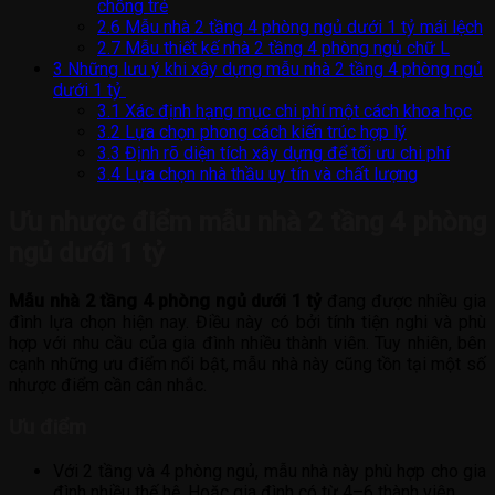
chồng trẻ
2.6
Mẫu nhà 2 tầng 4 phòng ngủ dưới 1 tỷ mái lệch
2.7
Mẫu thiết kế nhà 2 tầng 4 phòng ngủ chữ L
3
Những lưu ý khi xây dựng mẫu nhà 2 tầng 4 phòng ngủ
dưới 1 tỷ
3.1
Xác định hạng mục chi phí một cách khoa học
3.2
Lựa chọn phong cách kiến trúc hợp lý
3.3
Định rõ diện tích xây dựng để tối ưu chi phí
3.4
Lựa chọn nhà thầu uy tín và chất lượng
Ưu nhược điểm mẫu nhà 2 tầng 4 phòng
ngủ dưới 1 tỷ
Mẫu nhà 2 tầng 4 phòng ngủ dưới 1 tỷ
đang được nhiều gia
đình lựa chọn hiện nay. Điều này có bởi tính tiện nghi và phù
hợp với nhu cầu của gia đình nhiều thành viên. Tuy nhiên, bên
cạnh những ưu điểm nổi bật, mẫu nhà này cũng tồn tại một số
nhược điểm cần cân nhắc.
Ưu điểm
Với 2 tầng và 4 phòng ngủ, mẫu nhà này phù hợp cho gia
đình nhiều thế hệ. Hoặc gia đình có từ 4–6 thành viên.