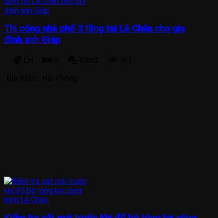
Thi công nhà phố 3 tầng tại Lê Chân cho gia
đình anh Giáp
LH
6
60m2
761
Địa điểm :
Hải Phòng
Kiểm tra sắt mái trước khi đổ bê tông tại công