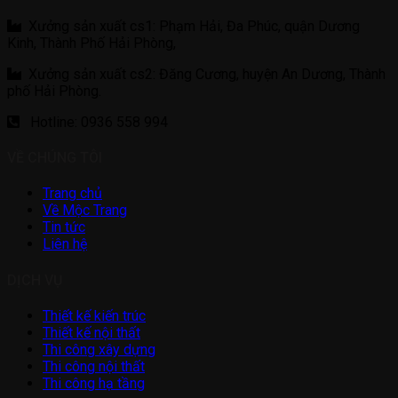
Xưởng sản xuất cs1: Phạm Hải, Đa Phúc, quận Dương
Kinh, Thành Phố Hải Phòng,
Xưởng sản xuất cs2: Đăng Cương, huyện An Dương, Thành
phố Hải Phòng.
Hotline: 0936 558 994
VỀ CHÚNG TÔI
Trang chủ
Về Mộc Trang
Tin tức
Liên hệ
DỊCH VỤ
Thiết kế kiến trúc
Thiết kế nội thất
Thi công xây dựng
Thi công nội thất
Thi công hạ tầng