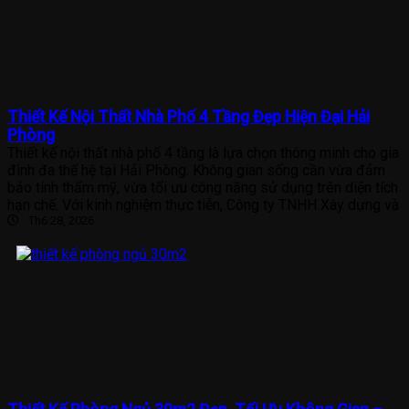
Thiết Kế Nội Thất Nhà Phố 4 Tầng Đẹp Hiện Đại Hải
Phòng
Thiết kế nội thất nhà phố 4 tầng là lựa chọn thông minh cho gia
đình đa thế hệ tại Hải Phòng. Không gian sống cần vừa đảm
bảo tính thẩm mỹ, vừa tối ưu công năng sử dụng trên diện tích
hạn chế. Với kinh nghiệm thực tiễn, Công ty TNHH Xây dựng và
Th6 28, 2026