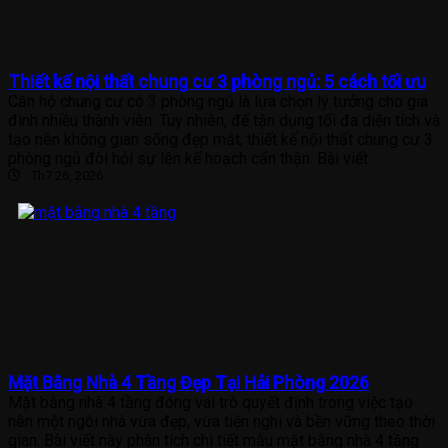
Thiết kế nội thất chung cư 3 phòng ngủ: 5 cách tối ưu
Căn hộ chung cư có 3 phòng ngủ là lựa chọn lý tưởng cho gia
đình nhiều thành viên. Tuy nhiên, để tận dụng tối đa diện tích và
tạo nên không gian sống đẹp mắt, thiết kế nội thất chung cư 3
phòng ngủ đòi hỏi sự lên kế hoạch cẩn thận. Bài viết
Th7 26, 2026
Mặt Bằng Nhà 4 Tầng Đẹp Tại Hải Phòng 2026
Mặt bằng nhà 4 tầng đóng vai trò quyết định trong việc tạo
nên một ngôi nhà vừa đẹp, vừa tiện nghi và bền vững theo thời
gian. Bài viết này phân tích chi tiết mẫu mặt bằng nhà 4 tầng