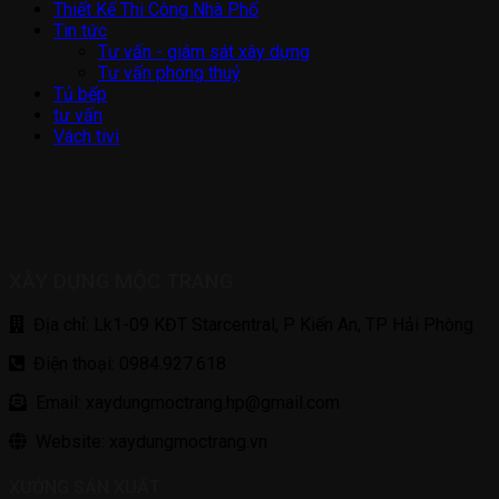
Thiết Kế Thi Công Nhà Phố
Tin tức
Tư vấn - giám sát xây dựng
Tư vấn phong thuỷ
Tủ bếp
tư vấn
Vách tivi
XÂY DỰNG MỘC TRANG
Địa chỉ: Lk1-09 KĐT Starcentral, P Kiến An, TP Hải Phòng
Điện thoại: 0984.927.618
Email: xaydungmoctrang.hp@gmail.com
Website: xaydungmoctrang.vn
XƯỞNG SẢN XUẤT