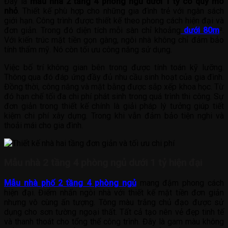
Đây là
mẫu nhà 2 tầng 4 phòng ngủ dưới 1 tỷ có quy mô
nhỏ
. Thiết kế phù hợp cho những gia đình trẻ với ngân sách
giới hạn. Công trình được thiết kế theo phong cách hiện đại và
đơn giản. Trong đó diện tích mỗi sàn chỉ khoảng
dưới 80m
².
Với kiến trúc mặt tiền gọn gàng, ngôi nhà không chỉ đảm bảo
tính thẩm mỹ. Nó còn tối ưu công năng sử dụng.
Việc bố trí không gian bên trong được tính toán kỹ lưỡng.
Thông qua đó đáp ứng đầy đủ nhu cầu sinh hoạt của gia đình.
Đồng thời, công năng và mặt bằng được sắp xếp khoa học. Từ
đó hạn chế tối đa chi phí phát sinh trong quá trình thi công. Sự
đơn giản trong thiết kế chính là giải pháp lý tưởng giúp tiết
kiệm chi phí xây dựng. Trong khi vẫn đảm bảo tiện nghi và
thoải mái cho gia đình.
Mẫu nhà 2 tầng 4 phòng ngủ dưới 1 tỷ hiện đại
Mẫu nhà phố 2 tầng 4 phòng ngủ
mang đậm phong cách
hiện đại. Điểm nhấn ngôi nhà với thiết kế mặt tiền đơn giản
nhưng vô cùng ấn tượng. Tông màu trắng chủ đạo được sử
dụng cho sơn tường ngoại thất. Tất cả tạo nên vẻ đẹp tinh tế
và thanh thoát cho tổng thể công trình. Đây là gam màu không