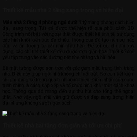
Thiết kế mẫu nhà 2 tầng sang trọng và hiện đại
Mẫu nhà 2 tầng 4 phòng ngủ dưới 1 tỷ
mang phong cách hiện
đại, sang trọng. Tất cả được thể hiện rõ qua phối cảnh 3D.
Công trình nổi bật với ngoại thất được thiết kế tinh tế, sử dụng
các hình khối kiến trúc đa chiều. Thông qua đó tạo nên sự hấp
dẫn và ấn tượng từ cái nhìn đầu tiên. Để tối ưu chi phí xây
dựng, các chi tiết thiết kế đều được đơn giản hóa. Thiết kế chủ
yếu tập trung vào các đường nét nhẹ nhàng và hài hòa.
Bề mặt tường được sơn trơn với các gam màu trung tính, trang
nhã. Điều này giúp ngôi nhà không chỉ nổi bật. Nó còn tiết kiệm
chi phí đáng kể trong quá trình hoàn thiện. Điểm nhấn của công
trình chính là cách sắp xếp và tổ chức hình khối một cách khoa
học. Thông qua đó mang đến sự thu hút cho tổng thể ngoại
thất. Nhờ vậy, ngôi nhà vẫn giữ được vẻ đẹp sang trọng, hiện
đại nhưng không vượt ngân sách.
Thiết kế nhà hai tầng đơn giản và tối ưu chi phí