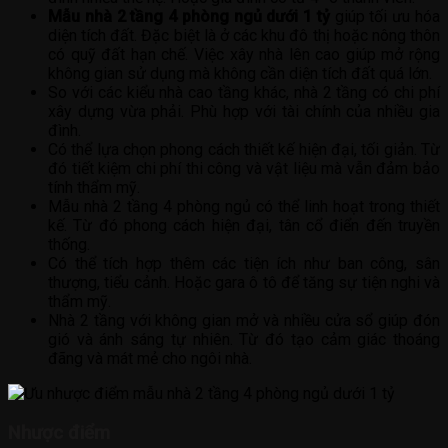
Mẫu nhà 2 tầng 4 phòng ngủ dưới 1 tỷ
giúp tối ưu hóa
diện tích đất. Đặc biệt là ở các khu đô thị hoặc nông thôn
có quỹ đất hạn chế. Việc xây nhà lên cao giúp mở rộng
không gian sử dụng mà không cần diện tích đất quá lớn.
So với các kiểu nhà cao tầng khác, nhà 2 tầng có chi phí
xây dựng vừa phải. Phù hợp với tài chính của nhiều gia
đình.
Có thể lựa chọn phong cách thiết kế hiện đại, tối giản. Từ
đó tiết kiệm chi phí thi công và vật liệu mà vẫn đảm bảo
tính thẩm mỹ.
Mẫu nhà 2 tầng 4 phòng ngủ có thể linh hoạt trong thiết
kế. Từ đó phong cách hiện đại, tân cổ điển đến truyền
thống.
Có thể tích hợp thêm các tiện ích như ban công, sân
thượng, tiểu cảnh. Hoặc gara ô tô để tăng sự tiện nghi và
thẩm mỹ.
Nhà 2 tầng với không gian mở và nhiều cửa sổ giúp đón
gió và ánh sáng tự nhiên. Từ đó tạo cảm giác thoáng
đãng và mát mẻ cho ngôi nhà.
Nhược điểm