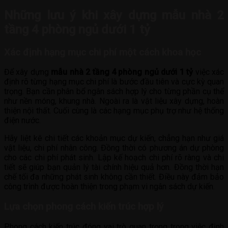
Những lưu ý khi xây dựng mẫu nhà 2
tầng 4 phòng ngủ dưới 1 tỷ
Xác định hạng mục chi phí một cách khoa học
Để xây dựng
mẫu nhà 2 tầng 4 phòng ngủ dưới 1 tỷ
việc xác
định rõ từng hạng mục chi phí là bước đầu tiên và cực kỳ quan
trọng. Bạn cần phân bổ ngân sách hợp lý cho từng phần cụ thể
như nền móng, khung nhà. Ngoài ra là vật liệu xây dựng, hoàn
thiện nội thất. Cuối cùng là các hạng mục phụ trợ như hệ thống
điện nước.
Hãy liệt kê chi tiết các khoản mục dự kiến, chẳng hạn như giá
vật liệu, chi phí nhân công. Đồng thời có phương án dự phòng
cho các chi phí phát sinh. Lập kế hoạch chi phí rõ ràng và chi
tiết sẽ giúp bạn quản lý tài chính hiệu quả hơn. Đồng thời hạn
chế tối đa những phát sinh không cần thiết. Điều này đảm bảo
công trình được hoàn thiện trong phạm vi ngân sách dự kiến.
Lựa chọn phong cách kiến trúc hợp lý
Phong cách kiến trúc đóng vai trò quan trọng trong việc định