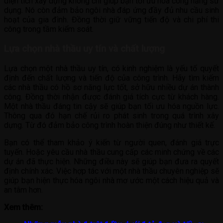
diện tích xây dựng không chỉ giúp bạn tối ưu hóa công năng sử
dụng. Nó còn đảm bảo ngôi nhà đáp ứng đầy đủ nhu cầu sinh
hoạt của gia đình. Đồng thời giữ vững tiến độ và chi phí thi
công trong tầm kiểm soát.
Lựa chọn nhà thầu uy tín và chất lượng
Lựa chọn một nhà thầu uy tín, có kinh nghiệm là yếu tố quyết
định đến chất lượng và tiến độ của công trình. Hãy tìm kiếm
các nhà thầu có hồ sơ năng lực tốt, sở hữu nhiều dự án thành
công. Đồng thời nhận được đánh giá tích cực từ khách hàng.
Một nhà thầu đáng tin cậy sẽ giúp bạn tối ưu hóa nguồn lực.
Thông qua đó hạn chế rủi ro phát sinh trong quá trình xây
dựng. Từ đó đảm bảo công trình hoàn thiện đúng như thiết kế.
Bạn có thể tham khảo ý kiến từ người quen, đánh giá trực
tuyến. Hoặc yêu cầu nhà thầu cung cấp các minh chứng về các
dự án đã thực hiện. Những điều này sẽ giúp bạn đưa ra quyết
định chính xác. Việc hợp tác với một nhà thầu chuyên nghiệp sẽ
giúp bạn hiện thực hóa ngôi nhà mơ ước một cách hiệu quả và
an tâm hơn.
Xem thêm: