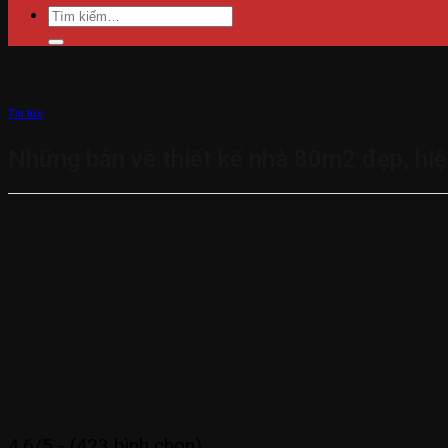
Tìm
kiếm:
Tin tức
Những bản vẽ thiết kế nhà 80m2 đẹp, hiệ
4.6/5 - (423 bình chọn)