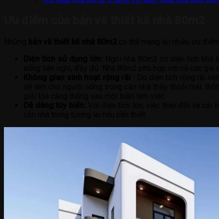
Ưu điểm của bản vẽ thiết kế nhà 80m2
Những
bản vẽ thiết kế nhà 80m2
có thể mang lại nhiều ưu điểm
Diện tích sử dụng lớn:
Ngôi nhà 80m2 có diện tích khá lớ
sống tiện nghi, đầy đủ. Nhà 80m2 phù hợp với cả các gia 
Không gian sinh hoạt rộng rãi :
Do diện tích rộng rãi nê
sẽ làm cho người sống trong căn nhà thấy thoải mái, thô
giải tỏa căng thẳng sau một tuần làm việc.
Dễ dàng tùy biến:
Với diện tích lớn, việc thay đổi và cải 
căn nhà trong tương lai nếu cần thiết.