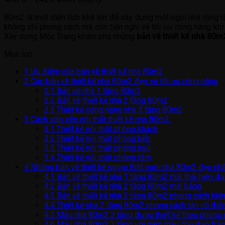
80m2 là một diện tích khá lớn để xây dựng một ngôi nhà rộng r
không chỉ phong cách mà còn tiện nghi và tối ưu công năng khi 
Xây dựng Mộc Trang khám phá những
bản vẽ thiết kế nhà 80m
Mục lục
1
Ưu điểm của bản vẽ thiết kế nhà 80m2
2
Các bản vẽ thiết kế nhà 80m2 đẹp và tối ưu công năng
2.1
Bản vẽ nhà 1 tầng 80m2
2.2
Bản vẽ thiết kế nhà 2 tầng 80m2
2.3
Thiết kế công năng nhà 3 tầng 80m2
3
Cách sắp xếp nội thất thiết kế nhà 80m2
3.1
Thiết kế nội thất phòng khách
3.2
Thiết kế nội thất phòng bếp
3.3
Thiết kế nội thất phòng ngủ
3.4
Thiết kế nội thất phòng tắm
4
Những bản vẽ thiết kế ngoại thất ngôi nhà 80m2 đẹp nh
4.1
Bản vẽ thiết kế nhà 1 tầng 80m2 mái thái hiện đạ
4.2
Bản vẽ thiết kế nhà 2 tầng 80m2 mái bằng
4.3
Bản vẽ thiết kế nhà 2 tầng 80m2 phong cách hiện
4.4
Thiết kế nhà 2 tầng 80m2 phong cách tân cổ điể
4.5
Mẫu nhà 80m2 3 tầng được thiết kế theo phong c
4.6
Mẫu nhà 80m2 3 tầng với gam màu chủ đạo trắng