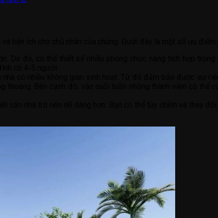
 và tiện ích cho chủ nhân của chúng. Dưới đây là một số ưu điểm 
n. Do đó, có thể thiết kế nhiều phòng chức năng tích hợp trong
đình có 4-5 người.
n nhà có nhiều không gian sinh hoạt. Từ đó đảm bảo được sự riên
ng thoáng. Bên cạnh đó, vào cuối tuần những thành viên có thể c
tiến căn nhà trở nên dễ dàng hơn. Bạn có thể tùy chỉnh và thay đổi