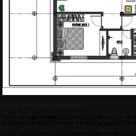
Bản vẽ thiết kế nhà 2 tầng 80m2
Tầng 1 của
ngôi nhà 80m2
được thiết kế để phục vụ cho các h
thoáng mát. Cầu thang được đặt ở vị trí trung tâm, giúp kết nối
Tầng 2 được thiết kế với 2 phòng ngủ. Trong đó có 1 phòng ngủ 