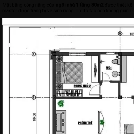
Mặt bằng công năng của
ngôi nhà 1 tầng 80m2
được thiết kế 
master được trang bị vệ sinh riêng. Từ đó tạo nên không gian ri