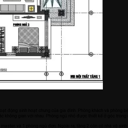
oạt động sinh hoạt chung của gia đình. Phòng khách và phòng bế
 các không gian với nhau. Phòng ngủ nhỏ được thiết kế ở góc trong
master và 1 phòng ngủ đơn. Ngoài ra, tầng 2 còn có nhà vệ sinh v