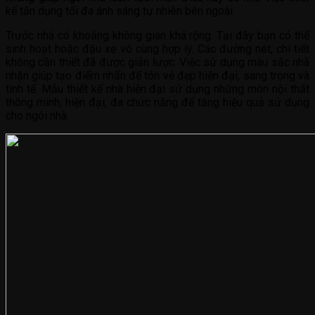
kế tận dụng tối đa ánh sáng tự nhiên bên ngoài.
Trước nhà có khoảng không gian khá rộng. Tại đây bạn có thể
sinh hoạt hoặc đậu xe vô cùng hợp lý. Các đường nét, chi tiết
không cần thiết đã được giản lược. Việc sử dụng màu sắc nhã
nhặn giúp tạo điểm nhấn để tôn vẻ đẹp hiện đại, sang trọng và
tinh tế. Mẫu thiết kế nhà hiện đại sử dụng những món nội thất
thông minh, hiện đại, đa chức năng để tăng hiệu quả sử dụng
cho ngôi nhà.