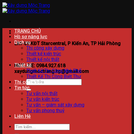
Bỏ
qua
nội
dung
TRANG CHỦ
Hồ sơ năng lực
Dịch vụ
Lk1-09 KĐT Starcentral, P Kiến An, TP Hải Phòng
Thi công xây dựng
Thiết kế kiến trúc
Thiết kế nội thất
Thiết kế
HOTLINE: 0984.927.618
Thiết Kế Thi Công Nhà Phố
xaydungmoctrang.hp@gmail.com
Thiết Kế Thi Công Biệt Thự
Tìm
Thi công xây dựng
kiếm:
Tin tức
Tư vấn nội thất
Tư vấn kiến trúc
Tư vấn – giám sát xây dựng
Tư vấn phong thuỷ
Liên Hệ
Tìm
kiếm: