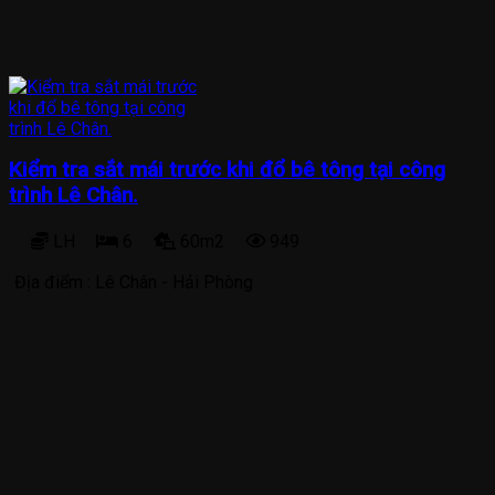
Kiểm tra sắt mái trước khi đổ bê tông tại công
trình Lê Chân.
LH
6
60m2
949
Địa điểm :
Lê Chân - Hải Phòng