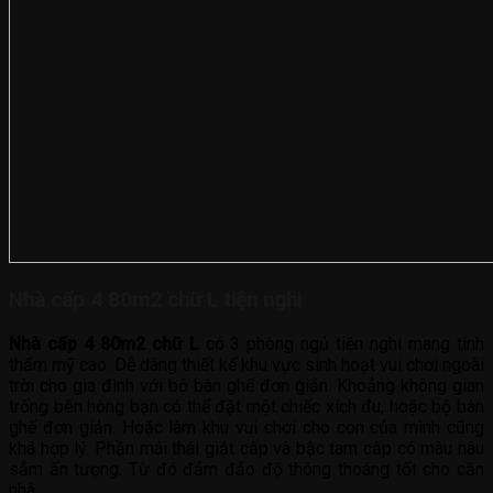
Nhà cấp 4 80m2 chữ L tiện nghi
Nhà cấp 4 80m2 chữ L
có 3 phòng ngủ tiện nghi mang tính
thẩm mỹ cao. Dễ dàng thiết kế khu vực sinh hoạt vui chơi ngoài
trời cho gia đình với bộ bàn ghế đơn giản. Khoảng không gian
trống bên hông bạn có thể đặt một chiếc xích đu, hoặc bộ bàn
ghế đơn giản. Hoặc làm khu vui chơi cho con của mình cũng
khá hợp lý. Phần mái thái giật cấp và bậc tam cấp có màu nâu
sẫm ấn tượng. Từ đó đảm đảo độ thông thoáng tốt cho căn
nhà.