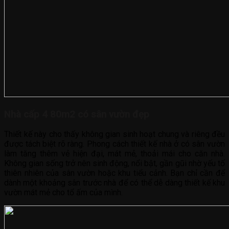
Nhà cấp 4 80m2 có sân vườn đẹp
Thiết kế này cho thấy không gian sinh hoạt chung và riêng đều
được tách biệt rõ ràng. Phong cách thiết kế nhà ở có sân vườn
làm tăng thêm vẻ hiện đại, mát mẻ, thoải mái cho căn nhà.
Không gian sống trở nên sinh động, nổi bật, gần gũi nhờ yếu tố
thiên nhiên của sân vườn hoặc khu tiểu cảnh. Bạn chỉ cần để
dành một khoảng sân trước nhà để có thể dễ dàng thiết kế khu
vườn mát mẻ cho tổ ấm của mình.