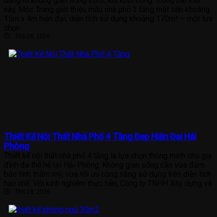
dung rõ không gian sống trước khi khởi công. Trong bài viết
này, Mộc Trang giới thiệu mẫu nhà phố 3 tầng mặt tiền khoảng
15m x 4m hiện đại, diện tích sử dụng khoảng 170m² – một lựa
chọn
Th6 28, 2026
Thiết Kế Nội Thất Nhà Phố 4 Tầng Đẹp Hiện Đại Hải
Phòng
Thiết kế nội thất nhà phố 4 tầng là lựa chọn thông minh cho gia
đình đa thế hệ tại Hải Phòng. Không gian sống cần vừa đảm
bảo tính thẩm mỹ, vừa tối ưu công năng sử dụng trên diện tích
hạn chế. Với kinh nghiệm thực tiễn, Công ty TNHH Xây dựng và
Th6 28, 2026