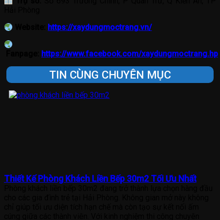
Trụ sở:
Số 693 Trường Chinh, P Quán Trữ, Q Kiến An, TP
Hải Phòng
Website:
https://xaydungmoctrang.vn/
Fanpage:
https://www.facebook.com/xaydungmoctrang.hp
TIN CÙNG CHUYÊN MỤC
Thiết Kế Phòng Khách Liền Bếp 30m2 Tối Ưu Nhất
Phòng khách liền bếp 30m2 đang trở thành lựa chọn hàng đầu
cho các gia đình trẻ tại Hải Phòng. Không gian mở này không
chỉ giúp tối ưu diện tích hạn chế mà còn tạo sự kết nối ấm
cúng giữa các thành viên. Với kinh nghiệm thi công chuyên