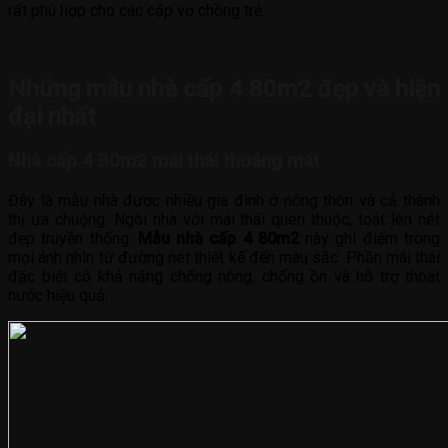
rất phù hợp cho các cặp vợ chồng trẻ.
Những mẫu nhà cấp 4 80m2 đẹp và hiện
đại nhất
Nhà cấp 4 80m2 mái thái thoáng mát
Đây là mẫu nhà được nhiều gia đình ở nông thôn và cả thành
thị ưa chuộng. Ngôi nhà với mái thái quen thuộc, toát lên nét
đẹp truyền thống.
Mẫu nhà cấp 4 80m2
này ghi điểm trong
mọi ánh nhìn từ đường nét thiết kế đến màu sắc. Phần mái thái
đặc biệt có khả năng chống nóng, chống ồn và hỗ trợ thoát
nước hiệu quả.