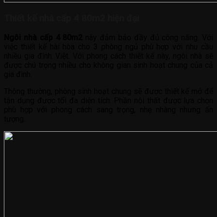
Thiết kế nhà cấp 4 80m2 hiện đại
Ngôi nhà cấp 4 80m2
này đảm bảo đầy đủ công năng. Với
việc thiết kế hài hòa cho 3 phòng ngủ phù hợp với nhu cầu
nhiều gia đình Việt. Với phong cách thiết kế này, ngôi nhà sẽ
được chú trọng nhiều cho không gian sinh hoạt chung của cả
gia đình.
Thông thường, phòng sinh hoạt chung sẽ được thiết kế mở để
tận dụng được tối đa diện tích. Phần nội thất được lựa chọn
phù hợp với phong cách sang trọng, nhẹ nhàng nhưng ấn
tượng.