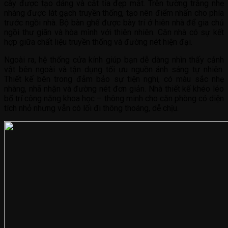
cây được tạo dáng và cắt tỉa đẹp mắt. Trên tường trắng nhẹ
nhàng được lát gạch truyền thống, tạo nên điểm nhấn cho phía
trước ngồi nhà. Bộ bàn ghế được bày trí ở hiên nhà để gia chủ
ngồi thư giãn và hòa mình với thiên nhiên. Căn nhà có sự kết
hợp giữa chất liệu truyền thống và đường nét hiện đại.
Ngoài ra, hệ thống cửa kính giúp bạn dễ dàng nhìn thấy cảnh
vật bên ngoài và tận dụng tối ưu nguồn ánh sáng tự nhiên.
Thiết kế bên trong đảm bảo sự tiện nghi, có màu sắc nhẹ
nhàng, nhã nhặn và đường nét đơn giản. Nhà thiết kế khéo léo
bố trí công năng khoa học – thông minh cho căn phòng có diện
tích nhỏ nhưng vẫn có lối đi thông thoáng, dễ chịu.