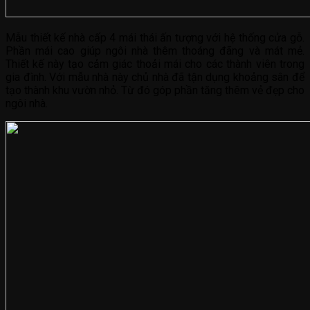
Mẫu thiết kế nhà cấp 4 mái thái ấn tượng với hệ thống cửa gỗ.
Phần mái cao giúp ngôi nhà thêm thoáng đãng và mát mẻ.
Thiết kế này tạo cảm giác thoải mái cho các thành viên trong
gia đình. Với mẫu nhà này chủ nhà đã tận dụng khoảng sân để
tạo thành khu vườn nhỏ. Từ đó góp phần tăng thêm vẻ đẹp cho
ngôi nhà.