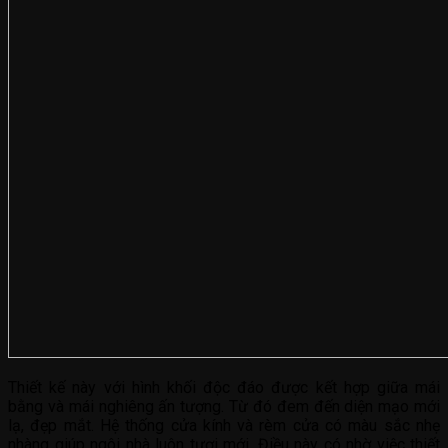
Thiết kế này với hình khối độc đáo được kết hợp giữa mái
bằng và mái nghiêng ấn tượng. Từ đó đem đến diện mạo mới
lạ, đẹp mắt. Hệ thống cửa kính và rèm cửa có màu sắc nhẹ
nhàng giúp ngôi nhà luôn tươi mới. Điều này có nhờ việc thiết