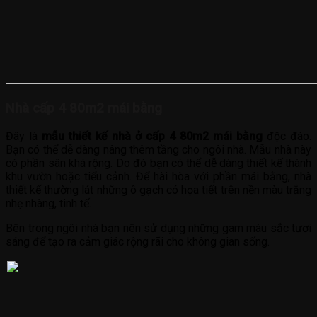
Nhà cấp 4 80m2 mái bằng
Đây là
mẫu thiết kế nhà ở cấp 4 80m2 mái bằng
độc đáo.
Bạn có thể dễ dàng nâng thêm tầng cho ngôi nhà. Mẫu nhà này
có phần sân khá rộng. Do đó bạn có thể dễ dàng thiết kế thành
khu vườn hoặc tiểu cảnh. Để hài hòa với phần mái bằng, nhà
thiết kế thường lát những ô gạch có họa tiết trên nền màu trắng
nhẹ nhàng, tinh tế.
Bên trong ngôi nhà bạn nên sử dụng những gam màu sắc tươi
sáng để tạo ra cảm giác rộng rãi cho không gian sống.