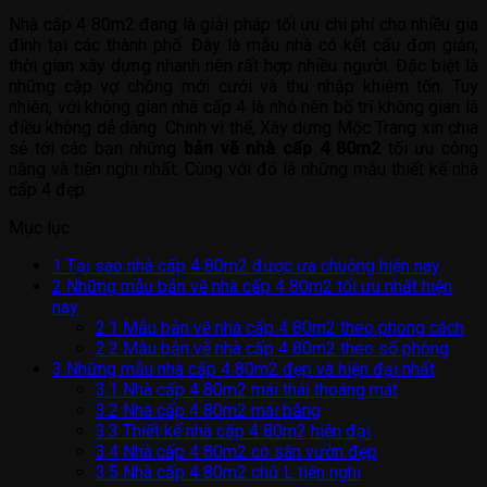
Nhà cấp 4 80m2 đang là giải pháp tối ưu chi phí cho nhiều gia
đình tại các thành phố. Đây là mẫu nhà có kết cấu đơn giản,
thời gian xây dựng nhanh nên rất hợp nhiều người. Đặc biệt là
những cặp vợ chồng mới cưới và thu nhập khiêm tốn. Tuy
nhiên, với không gian nhà cấp 4 là nhỏ nên bố trí không gian là
điều không dễ dàng. Chính vì thế, Xây dựng Mộc Trang xin chia
sẻ tới các bạn những
bản vẽ nhà cấp 4 80m2
tối ưu công
năng và tiện nghi nhất. Cùng với đó là những mẫu thiết kế nhà
cấp 4 đẹp
Mục lục
1
Tại sao nhà cấp 4 80m2 được ưa chuộng hiện nay
2
Những mẫu bản vẽ nhà cấp 4 80m2 tối ưu nhất hiện
nay
2.1
Mẫu bản vẽ nhà cấp 4 80m2 theo phong cách
2.2
Mẫu bản vẽ nhà cấp 4 80m2 theo số phòng
3
Những mẫu nhà cấp 4 80m2 đẹp và hiện đại nhất
3.1
Nhà cấp 4 80m2 mái thái thoáng mát
3.2
Nhà cấp 4 80m2 mái bằng
3.3
Thiết kế nhà cấp 4 80m2 hiện đại
3.4
Nhà cấp 4 80m2 có sân vườn đẹp
3.5
Nhà cấp 4 80m2 chữ L tiện nghi