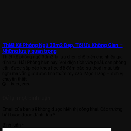
Thiết Kế Phòng Ngủ 30m2 Đẹp, Tối Ưu Không Gian –
Những lưu ý quan trọng
Thiết kế phòng ngủ 30m2 là lựa chọn phổ biến cho nhiều gia
đình tại Hải Phòng hiện nay. Với diện tích vừa phải, căn phòng
cần được sắp xếp khoa học để đảm bảo sự thoải mái, tiện
nghi mà vẫn giữ được tính thẩm mỹ cao. Mộc Trang – đơn vị
chuyên thiết
Th6 28, 2026
Để lại một bình luận
Email của bạn sẽ không được hiển thị công khai.
Các trường
bắt buộc được đánh dấu
*
Bình luận
*