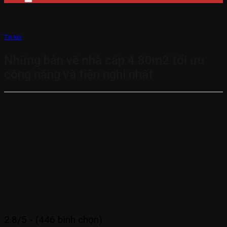
Tin tức
Những bản vẽ nhà cấp 4 80m2 tối ưu
công năng và tiện nghi nhất
2.8/5 - (446 bình chọn)