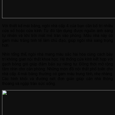
Với thiết kế mái bằng, ngôi nhà cấp 4 của bạn cần bố trí nhiều
cửa sổ hoặc cửa kính. Từ đó tận dụng được nguồn ánh sáng
tự nhiên và khí trời mát mẻ tràn vào phòng. Mẫu nhà này có
gam màu trắng tinh tế làm chủ đạo, giúp ngôi nhà sang trọng
hơn.
Nhìn tổng thể, ngôi nhà mang màu sắc hài hòa cùng cách bày
trí không gian nội thất khoa học. Hệ thống cửa kính kết hợp với
gạch bông gió giúp đảm bảo sự riêng tư. Đồng thời mở rộng
tầm nhìn cho căn phòng. Những món đồ nội thất phổ biến cho
nhà cấp 4 mái bằng thường có gam màu trung tính, nhẹ nhàng.
Các hình khối và đường nét đơn giản giúp căn nhà thông
thoáng và ngập tràn sức sống.