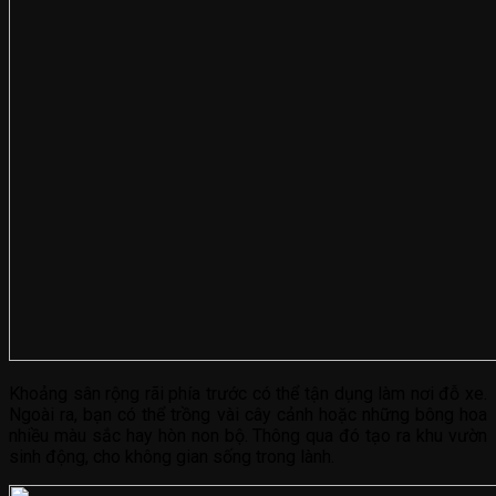
Khoảng sân rộng rãi phía trước có thể tận dụng làm nơi đỗ xe.
Ngoài ra, bạn có thể trồng vài cây cảnh hoặc những bông hoa
nhiều màu sắc hay hòn non bộ. Thông qua đó tạo ra khu vườn
sinh động, cho không gian sống trong lành.