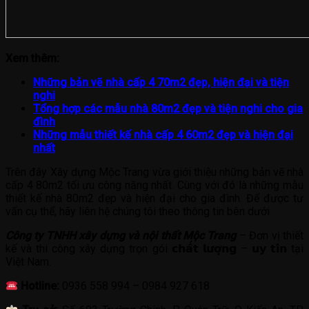
Xem thêm:
Những bản vẽ nhà cấp 4 70m2 đẹp, hiện đại và tiện
nghi
Tổng hợp các mẫu nhà 80m2 đẹp và tiện nghi cho gia
đình
Những mẫu thiết kế nhà cấp 4 60m2 đẹp và hiện đại
nhất
Trên đây Xây dựng Mộc Trang vừa giới thiệu những bản vẽ nhà
cấp 4 80m2 tối ưu công năng nhất. Cùng với đó là những mẫu
thiết kế nhà 80m2 đẹp và hiện đại cho gia đình. Để được tư
vấn cụ thể, hãy liên hệ chúng tôi theo thông tin bên dưới
Công ty TNHH xây dựng và nội thất Mộc Trang
– Đơn vị thiết
kế và thi công xây dựng trọn gói 𝗰𝗵𝗮̂́𝘁 𝗹𝘂̛𝗼̛̣𝗻𝗴 – 𝘂𝘆 𝘁𝗶́𝗻 tại
Việt Nam.
Hotline:
0936 558 994 – 0984 927 618