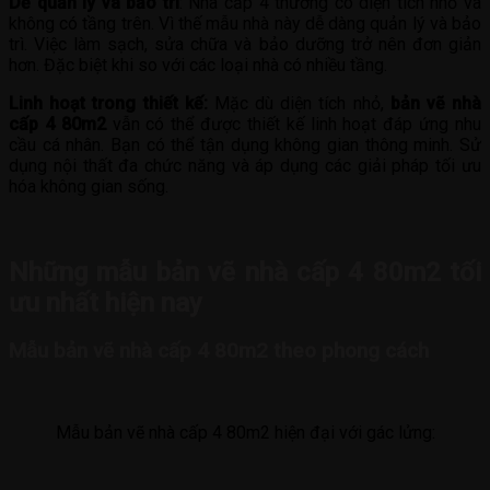
Dễ quản lý và bảo trì
: Nhà cấp 4 thường có diện tích nhỏ và
không có tầng trên. Vì thế mẫu nhà này dễ dàng quản lý và bảo
trì. Việc làm sạch, sửa chữa và bảo dưỡng trở nên đơn giản
hơn. Đặc biệt khi so với các loại nhà có nhiều tầng.
Linh hoạt trong thiết kế:
Mặc dù diện tích nhỏ,
bản vẽ nhà
cấp 4 80m2
vẫn có thể được thiết kế linh hoạt đáp ứng nhu
cầu cá nhân. Bạn có thể tận dụng không gian thông minh. Sử
dụng nội thất đa chức năng và áp dụng các giải pháp tối ưu
hóa không gian sống.
Những mẫu bản vẽ nhà cấp 4 80m2 tối
ưu nhất hiện nay
Mẫu bản vẽ nhà cấp 4 80m2 theo phong cách
Mẫu bản vẽ nhà cấp 4 80m2 hiện đại với gác lửng: