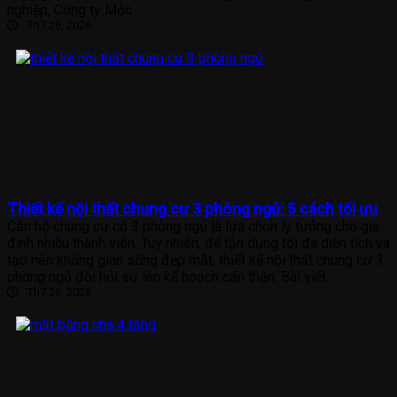
nghiệp, Công ty Mộc
Th7 26, 2026
Thiết kế nội thất chung cư 3 phòng ngủ: 5 cách tối ưu
Căn hộ chung cư có 3 phòng ngủ là lựa chọn lý tưởng cho gia
đình nhiều thành viên. Tuy nhiên, để tận dụng tối đa diện tích và
tạo nên không gian sống đẹp mắt, thiết kế nội thất chung cư 3
phòng ngủ đòi hỏi sự lên kế hoạch cẩn thận. Bài viết
Th7 26, 2026