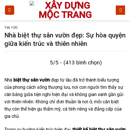
Bỏ
qua
nội
dung
TIN TỨC
Nhà biệt thự sân vườn đẹp: Sự hòa quyện
giữa kiến trúc và thiên nhiên
5/5 - (413 bình chọn)
Nhà
biệt thự sân vườn
đẹp từ lâu đã trở thành biểu tượng
của phong cách sống thượng lưu, nơi con người tìm thấy sự
cân bằng giữa tiện nghi hiện đại và không gian xanh gần gũi
với thiên nhiên. Không chỉ đơn thuần là nơi ở, mỗi căn biệt
thự còn thể hiện gu thẩm mỹ, cá tính riêng và đẳng cấp của
gia chủ.
Trong xu hướng kiến trúc hiện đại,
thiết kế biệt thự sân vườn