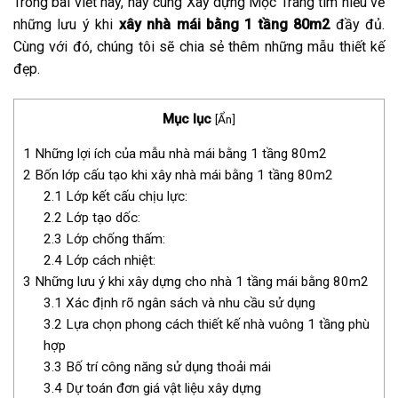
Trong bài viết này, hãy cùng Xây dựng Mộc Trang tìm hiểu về
những lưu ý khi
xây nhà mái bằng 1 tầng 80m2
đầy đủ.
Cùng với đó, chúng tôi sẽ chia sẻ thêm những mẫu thiết kế
đẹp.
Mục lục
[
Ẩn
]
1
Những lợi ích của mẫu nhà mái bằng 1 tầng 80m2
2
Bốn lớp cấu tạo khi xây nhà mái bằng 1 tầng 80m2
2.1
Lớp kết cấu chịu lực:
2.2
Lớp tạo dốc:
2.3
Lớp chống thấm:
2.4
Lớp cách nhiệt:
3
Những lưu ý khi xây dựng cho nhà 1 tầng mái bằng 80m2
3.1
Xác định rõ ngân sách và nhu cầu sử dụng
3.2
Lựa chọn phong cách thiết kế nhà vuông 1 tầng phù
hợp
3.3
Bố trí công năng sử dụng thoải mái
3.4
Dự toán đơn giá vật liệu xây dựng