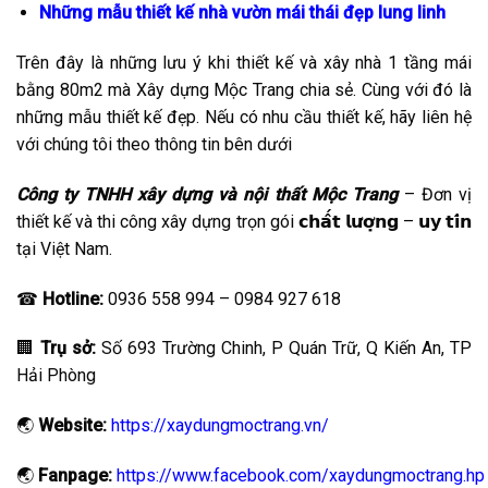
Những mẫu thiết kế nhà vườn mái thái đẹp lung linh
Trên đây là những lưu ý khi thiết kế và xây nhà 1 tầng mái
bằng 80m2 mà Xây dựng Mộc Trang chia sẻ. Cùng với đó là
những mẫu thiết kế đẹp. Nếu có nhu cầu thiết kế, hãy liên hệ
với chúng tôi theo thông tin bên dưới
Công ty TNHH xây dựng và nội thất Mộc Trang
– Đơn vị
thiết kế và thi công xây dựng trọn gói 𝗰𝗵𝗮̂́𝘁 𝗹𝘂̛𝗼̛̣𝗻𝗴 – 𝘂𝘆 𝘁𝗶́𝗻
tại Việt Nam.
☎
Hotline:
0936 558 994 – 0984 927 618
🏢
Trụ sở:
Số 693 Trường Chinh, P Quán Trữ, Q Kiến An, TP
Hải Phòng
🌏
Website:
https://xaydungmoctrang.vn/
🌏
Fanpage:
https://www.facebook.com/xaydungmoctrang.hp