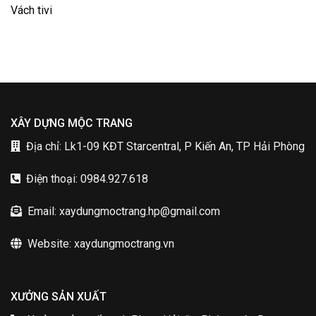
Vách tivi
XÂY DỰNG MỘC TRANG
Địa chỉ: Lk1-09 KĐT Starcentral, P Kiến An, TP Hải Phòng
Điện thoại: 0984.927.618
Email: xaydungmoctrang.hp@gmail.com
Website: xaydungmoctrang.vn
XƯỞNG SẢN XUẤT