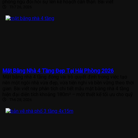
phòng ngủ đòi hỏi sự lên kế hoạch cẩn thận. Bài viết
Th7 26, 2026
Mặt Bằng Nhà 4 Tầng Đẹp Tại Hải Phòng 2026
Mặt bằng nhà 4 tầng đóng vai trò quyết định trong việc tạo
nên một ngôi nhà vừa đẹp, vừa tiện nghi và bền vững theo thời
gian. Bài viết này phân tích chi tiết mẫu mặt bằng nhà 4 tầng
hiện đại diện tích khoảng 180m² – một thiết kế tối ưu cho quỹ
Th6 28, 2026