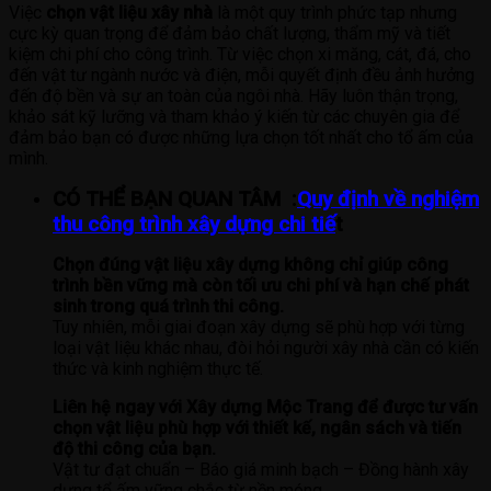
Việc
chọn vật liệu xây nhà
là một quy trình phức tạp nhưng
cực kỳ quan trọng để đảm bảo chất lượng, thẩm mỹ và tiết
kiệm chi phí cho công trình. Từ việc chọn xi măng, cát, đá, cho
đến vật tư ngành nước và điện, mỗi quyết định đều ảnh hưởng
đến độ bền và sự an toàn của ngôi nhà. Hãy luôn thận trọng,
khảo sát kỹ lưỡng và tham khảo ý kiến từ các chuyên gia để
đảm bảo bạn có được những lựa chọn tốt nhất cho tổ ấm của
mình.
CÓ THỂ BẠN QUAN TÂM :
Quy định về nghiệm
thu công trình xây dựng chi tiế
t
Chọn đúng vật liệu xây dựng không chỉ giúp công
trình bền vững mà còn tối ưu chi phí và hạn chế phát
sinh trong quá trình thi công.
Tuy nhiên, mỗi giai đoạn xây dựng sẽ phù hợp với từng
loại vật liệu khác nhau, đòi hỏi người xây nhà cần có kiến
thức và kinh nghiệm thực tế.
Liên hệ ngay với Xây dựng Mộc Trang để được tư vấn
chọn vật liệu phù hợp với thiết kế, ngân sách và tiến
độ thi công của bạn.
Vật tư đạt chuẩn – Báo giá minh bạch – Đồng hành xây
dựng tổ ấm vững chắc từ nền móng.