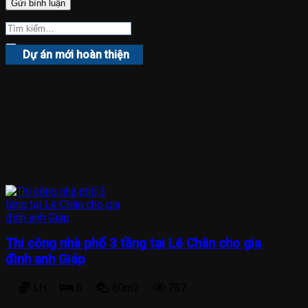
Dự án mới hoàn thiện
Thi công nhà phố 3 tầng tại Lê Chân cho gia
đình anh Giáp
LH
6
60m2
767