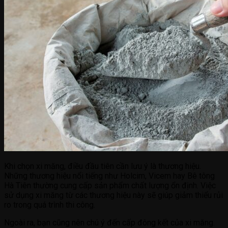
Khi chọn xi măng, điều đầu tiên cần lưu ý là thương hiệu.
Những thương hiệu nổi tiếng như Holcim, Vicem hay Bê tông
Hà Tiên thường cung cấp sản phẩm chất lượng ổn định. Việc
sử dụng xi măng từ các thương hiệu này sẽ giúp giảm thiểu rủi
ro trong quá trình thi công.
Ngoài ra, bạn cũng nên chú ý đến cấp đông kết của xi măng.