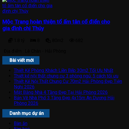
Mộc Trang hoàn thiện tổ ấm tân cổ điển cho
gia đình chị Thúy
1.8 tỷ
8
80m2
682
Địa điểm :
Lê Chân - Hải Phòng
Bài viết mới
Thiết Kế Phòng Khách Liền Bếp 30m2 Tối Ưu Nhất
Thiết kế nội thất chung cư 3 phòng ngủ: 5 cách tối ưu
Thiết Kế Nội Thất Chung Cư 70m2 Hải Phòng Đẹp Tiện
Nghi 2026
Mặt Bằng Nhà 4 Tầng Đẹp Tại Hải Phòng 2026
Bản Vẽ Nhà Phố 3 Tầng Đẹp 4x15m An Dương Hải
Phòng 2026
Danh mục dự án
Bàn ăn
Bàn học