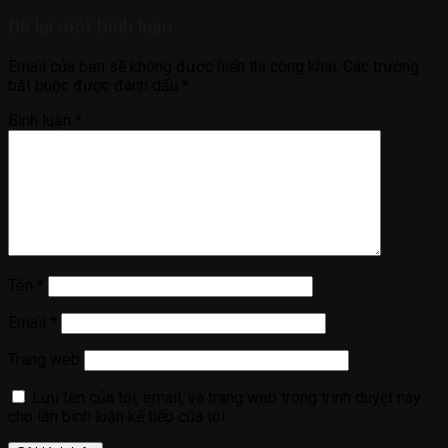
Để lại một bình luận
Email của bạn sẽ không được hiển thị công khai.
Các trường
bắt buộc được đánh dấu
*
Bình luận
*
Tên
*
Email
*
Trang web
Lưu tên của tôi, email, và trang web trong trình duyệt này
cho lần bình luận kế tiếp của tôi.