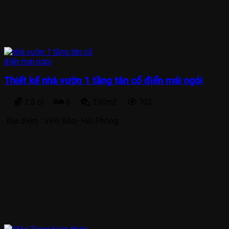
Thiết kế nhà vườn 1 tầng tân cổ điển mái ngói
2.5 tỷ
6
250m2
702
Địa điểm :
Vĩnh Bảo- Hải Phòng