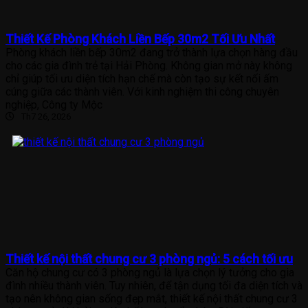
Thiết Kế Phòng Khách Liền Bếp 30m2 Tối Ưu Nhất
Phòng khách liền bếp 30m2 đang trở thành lựa chọn hàng đầu
cho các gia đình trẻ tại Hải Phòng. Không gian mở này không
chỉ giúp tối ưu diện tích hạn chế mà còn tạo sự kết nối ấm
cúng giữa các thành viên. Với kinh nghiệm thi công chuyên
nghiệp, Công ty Mộc
Th7 26, 2026
Thiết kế nội thất chung cư 3 phòng ngủ: 5 cách tối ưu
Căn hộ chung cư có 3 phòng ngủ là lựa chọn lý tưởng cho gia
đình nhiều thành viên. Tuy nhiên, để tận dụng tối đa diện tích và
tạo nên không gian sống đẹp mắt, thiết kế nội thất chung cư 3