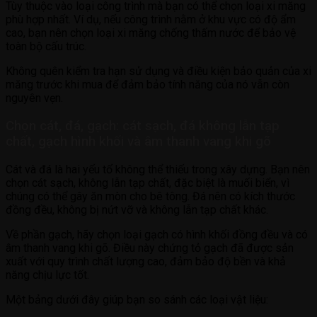
Tùy thuộc vào loại công trình mà bạn có thể chọn loại xi măng
phù hợp nhất. Ví dụ, nếu công trình nằm ở khu vực có độ ẩm
cao, bạn nên chọn loại xi măng chống thấm nước để bảo vệ
toàn bộ cấu trúc.
Không quên kiểm tra hạn sử dụng và điều kiện bảo quản của xi
măng trước khi mua để đảm bảo tính năng của nó vẫn còn
nguyên vẹn.
Chọn cát, đá, gạch: cát sạch, đá không lẫn tạp
chất, gạch hình khối và âm thanh vang khi gõ
Cát và đá là hai yếu tố không thể thiếu trong xây dựng. Bạn nên
chọn cát sạch, không lẫn tạp chất, đặc biệt là muối biển, vì
chúng có thể gây ăn mòn cho bê tông. Đá nên có kích thước
đồng đều, không bị nứt vỡ và không lẫn tạp chất khác.
Về phần gạch, hãy chọn loại gạch có hình khối đồng đều và có
âm thanh vang khi gõ. Điều này chứng tỏ gạch đã được sản
xuất với quy trình chất lượng cao, đảm bảo độ bền và khả
năng chịu lực tốt.
Một bảng dưới đây giúp bạn so sánh các loại vật liệu: