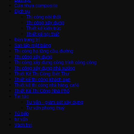
Cửa nhựa composite
Dịch vụ
Thi công nội thất
Thi công xây dựng
Thiết kế kiến trúc
Thiết kế nội thất
Đèn trang trí
San lấp mặt bằng
Thi công hạ tầng cầu, đường
Thi công xây dựng
Thi công xây dựng công trình công cộng
Thi công xây dựng nhà xưởng
Thiết Kế Thi Công Biệt Thự
Thiết kế thi công khách sạn
Thiết kế thi công nhà hàng, café
Thiết Kế Thi Công Nhà Phố
Tin tức
Tư vấn - giám sát xây dựng
Tư vấn phong thuỷ
Tủ bếp
tư vấn
Vách tivi