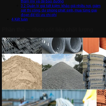
thẩm mỹ và dễ bảo dưỡng
3.2
Quản lý giá tiết kiệm: khảo giá nhiều nơi, giám
sát thi công, dự phòng phát sinh, mua từng giai
đoạn để tối ưu chi phí
4
Kết luận
Phần thô – chọn cốt liệu chất lượng