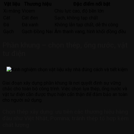
Vật liệu
Thương hiệu
Đặc điểm nổi bật
Xi măng
Vicem
Chịu lực cao, độ bền lớn
Cát
Cát đen
Sạch, không tạp chất
Đá
Đá xanh
Không lẫn tạp chất, dễ thi công
Gạch
Gạch Đồng Nai
Âm thanh vang, hình khối đồng đều
Phần khung – chọn thép, ống nước, vật
tư điện
Giai đoạn xây dựng phần khung là nơi quyết định sự vững
chắc cho toàn bộ công trình. Việc chọn lựa thép, ống nước và
vật tư điện cần được thực hiện cẩn thận để đảm bảo an toàn
cho người sử dụng.
Chọn thép xây dựng: ưu tiên các thương hiệu hàng
đầu như Việt Nhật, Pomina; tránh thép tổ hợp kém
chất lượng