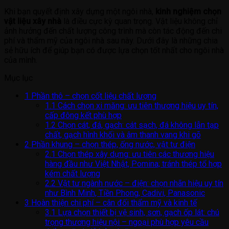
Khi bạn quyết định xây dựng một ngôi nhà,
kinh nghiệm chọn
vật liệu xây nhà
là điều cực kỳ quan trọng. Vật liệu không chỉ
ảnh hưởng đến chất lượng công trình mà còn tác động đến chi
phí và thẩm mỹ của ngôi nhà sau này. Dưới đây là những chia
sẻ hữu ích để giúp bạn có được lựa chọn tốt nhất cho ngôi nhà
của mình.
Mục lục
1
Phần thô – chọn cốt liệu chất lượng
1.1
Cách chọn xi măng: ưu tiên thương hiệu uy tín,
cấp đông kết phù hợp
1.2
Chọn cát, đá, gạch: cát sạch, đá không lẫn tạp
chất, gạch hình khối và âm thanh vang khi gõ
2
Phần khung – chọn thép, ống nước, vật tư điện
2.1
Chọn thép xây dựng: ưu tiên các thương hiệu
hàng đầu như Việt Nhật, Pomina; tránh thép tổ hợp
kém chất lượng
2.2
Vật tư ngành nước – điện: chọn nhãn hiệu uy tín
như Bình Minh, Tiền Phong, Cadivi, Panasonic
3
Hoàn thiện chi phí – cân đối thẩm mỹ và kinh tế
3.1
Lựa chọn thiết bị vệ sinh, sơn, gạch ốp lát: chú
trọng thương hiệu nội – ngoại phù hợp yêu cầu