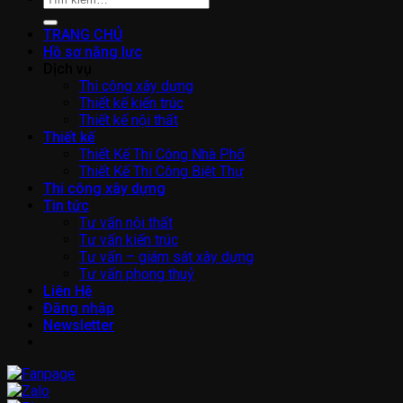
kiếm:
TRANG CHỦ
Hồ sơ năng lực
Dịch vụ
Thi công xây dựng
Thiết kế kiến trúc
Thiết kế nội thất
Thiết kế
Thiết Kế Thi Công Nhà Phố
Thiết Kế Thi Công Biệt Thự
Thi công xây dựng
Tin tức
Tư vấn nội thất
Tư vấn kiến trúc
Tư vấn – giám sát xây dựng
Tư vấn phong thuỷ
Liên Hệ
Đăng nhập
Newsletter