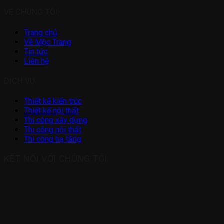
VỀ CHÚNG TÔI
Trang chủ
Về Mộc Trang
Tin tức
Liên hệ
DỊCH VỤ
Thiết kế kiến trúc
Thiết kế nội thất
Thi công xây dựng
Thi công nội thất
Thi công hạ tầng
KẾT NỐI VỚI CHÚNG TÔI