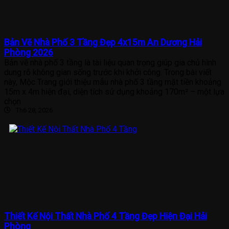
Bản Vẽ Nhà Phố 3 Tầng Đẹp 4x15m An Dương Hải
Phòng 2026
Bản vẽ nhà phố 3 tầng là tài liệu quan trọng giúp gia chủ hình
dung rõ không gian sống trước khi khởi công. Trong bài viết
này, Mộc Trang giới thiệu mẫu nhà phố 3 tầng mặt tiền khoảng
15m x 4m hiện đại, diện tích sử dụng khoảng 170m² – một lựa
chọn
Th6 28, 2026
Thiết Kế Nội Thất Nhà Phố 4 Tầng Đẹp Hiện Đại Hải
Phòng