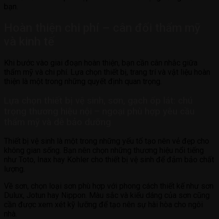
bạn.
Hoàn thiện chi phí – cân đối thẩm mỹ
và kinh tế
Khi bước vào giai đoạn hoàn thiện, bạn cần cân nhắc giữa
thẩm mỹ và chi phí. Lựa chọn thiết bị, trang trí và vật liệu hoàn
thiện là một trong những quyết định quan trọng.
Lựa chọn thiết bị vệ sinh, sơn, gạch ốp lát: chú
trọng thương hiệu nội – ngoại phù hợp yêu cầu
thẩm mỹ và dễ bảo dưỡng
Thiết bị vệ sinh là một trong những yếu tố tạo nên vẻ đẹp cho
không gian sống. Bạn nên chọn những thương hiệu nổi tiếng
như Toto, Inax hay Kohler cho thiết bị vệ sinh để đảm bảo chất
lượng.
Về sơn, chọn loại sơn phù hợp với phong cách thiết kế như sơn
Dulux, Jotun hay Nippon. Màu sắc và kiểu dáng của sơn cũng
cần được xem xét kỹ lưỡng để tạo nên sự hài hòa cho ngôi
nhà.