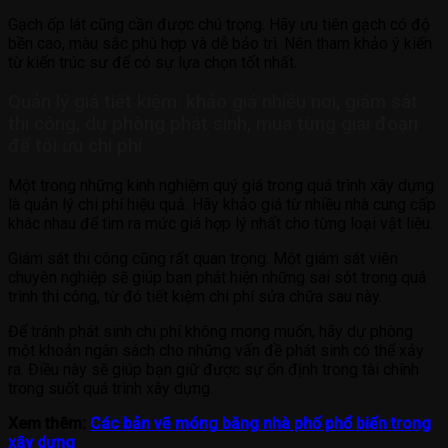
Gạch ốp lát cũng cần được chú trọng. Hãy ưu tiên gạch có độ
bền cao, màu sắc phù hợp và dễ bảo trì. Nên tham khảo ý kiến
từ kiến trúc sư để có sự lựa chọn tốt nhất.
Quản lý giá tiết kiệm: khảo giá nhiều nơi, giám sát
thi công, dự phòng phát sinh, mua từng giai đoạn
để tối ưu chi phí
Một trong những kinh nghiệm quý giá trong quá trình xây dựng
là quản lý chi phí hiệu quả. Hãy khảo giá từ nhiều nhà cung cấp
khác nhau để tìm ra mức giá hợp lý nhất cho từng loại vật liệu.
Giám sát thi công cũng rất quan trọng. Một giám sát viên
chuyên nghiệp sẽ giúp bạn phát hiện những sai sót trong quá
trình thi công, từ đó tiết kiệm chi phí sửa chữa sau này.
Để tránh phát sinh chi phí không mong muốn, hãy dự phòng
một khoản ngân sách cho những vấn đề phát sinh có thể xảy
ra. Điều này sẽ giúp bạn giữ được sự ổn định trong tài chính
trong suốt quá trình xây dựng.
Xem thêm:
Các bản vẽ móng băng nhà phố phổ biến trong
xây dựng