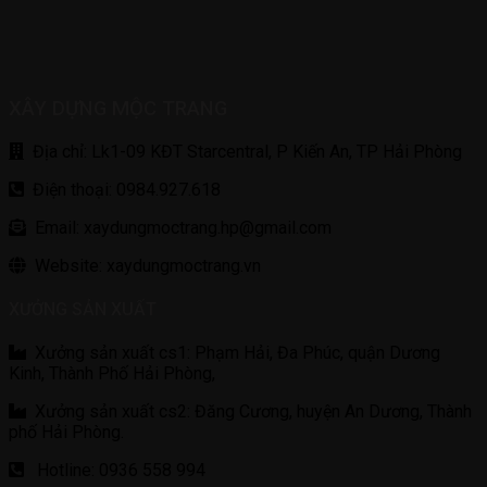
XÂY DỰNG MỘC TRANG
Địa chỉ: Lk1-09 KĐT Starcentral, P Kiến An, TP Hải Phòng
Điện thoại: 0984.927.618
Email: xaydungmoctrang.hp@gmail.com
Website: xaydungmoctrang.vn
XƯỞNG SẢN XUẤT
Xưởng sản xuất cs1: Phạm Hải, Đa Phúc, quận Dương
Kinh, Thành Phố Hải Phòng,
Xưởng sản xuất cs2: Đăng Cương, huyện An Dương, Thành
phố Hải Phòng.
Hotline: 0936 558 994