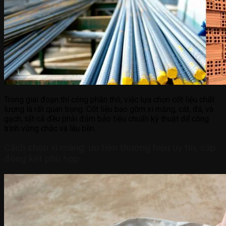
Trong giai đoạn thi công phần thô, việc lựa chọn cốt liệu chất
lượng là rất quan trọng. Cốt liệu bao gồm xi măng, cát, đá, và
gạch, tất cả đều phải đảm bảo tiêu chuẩn kỹ thuật để công
trình vững chắc và lâu bền.
Cách chọn xi măng: ưu tiên thương hiệu uy tín, cấp
đông kết phù hợp