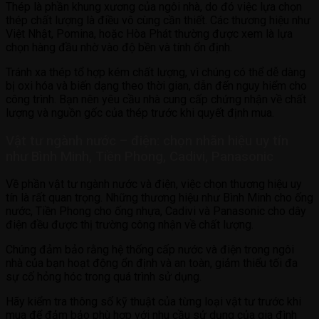
Thép là phần khung xương của ngôi nhà, do đó việc lựa chọn
thép chất lượng là điều vô cùng cần thiết. Các thương hiệu như
Việt Nhật, Pomina, hoặc Hòa Phát thường được xem là lựa
chọn hàng đầu nhờ vào độ bền và tính ổn định.
Tránh xa thép tổ hợp kém chất lượng, vì chúng có thể dễ dàng
bị oxi hóa và biến dạng theo thời gian, dẫn đến nguy hiểm cho
công trình. Bạn nên yêu cầu nhà cung cấp chứng nhận về chất
lượng và nguồn gốc của thép trước khi quyết định mua.
Vật tư ngành nước – điện: chọn nhãn hiệu uy tín
như Bình Minh, Tiền Phong, Cadivi, Panasonic
Về phần vật tư ngành nước và điện, việc chọn thương hiệu uy
tín là rất quan trọng. Những thương hiệu như Bình Minh cho ống
nước, Tiền Phong cho ống nhựa, Cadivi và Panasonic cho dây
điện đều được thị trường công nhận về chất lượng.
Chúng đảm bảo rằng hệ thống cấp nước và điện trong ngôi
nhà của bạn hoạt động ổn định và an toàn, giảm thiểu tối đa
sự cố hỏng hóc trong quá trình sử dụng.
Hãy kiểm tra thông số kỹ thuật của từng loại vật tư trước khi
mua để đảm bảo phù hợp với nhu cầu sử dụng của gia đình