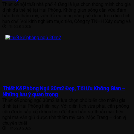
Thiết kế nội thất nhà phố 4 tầng là lựa chọn thông minh cho gia
đình đa thế hệ tại Hải Phòng. Không gian sống cần vừa đảm
bảo tính thẩm mỹ, vừa tối ưu công năng sử dụng trên diện tích
hạn chế. Với kinh nghiệm thực tiễn, Công ty TNHH Xây dựng và
Th6 28, 2026
Thiết Kế Phòng Ngủ 30m2 Đẹp, Tối Ưu Không Gian –
Những lưu ý quan trọng
Thiết kế phòng ngủ 30m2 là lựa chọn phổ biến cho nhiều gia
đình tại Hải Phòng hiện nay. Với diện tích vừa phải, căn phòng
cần được sắp xếp khoa học để đảm bảo sự thoải mái, tiện
nghi mà vẫn giữ được tính thẩm mỹ cao. Mộc Trang – đơn vị
chuyên thiết
Th6 28, 2026