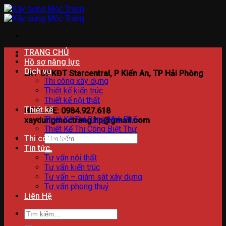
Bỏ
qua
nội
dung
TRANG CHỦ
Hồ sơ năng lực
Dịch vụ
Lk1-09 KĐT Starcentral, P Kiến An, TP Hải Phòng
Thi công xây dựng
Thiết kế kiến trúc
Thiết kế nội thất
Thiết kế
HOTLINE: 0984.927.618
Thiết Kế Thi Công Nhà Phố
xaydungmoctrang.hp@gmail.com
Thiết Kế Thi Công Biệt Thự
Tìm
Thi công xây dựng
kiếm:
Tin tức
Tư vấn nội thất
Tư vấn kiến trúc
Tư vấn – giám sát xây dựng
Tư vấn phong thuỷ
Liên Hệ
Tìm
kiếm: