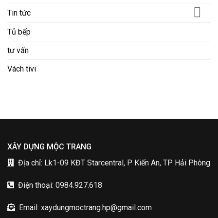
Tin tức
Tủ bếp
tư vấn
Vách tivi
XÂY DỰNG MỘC TRANG
Địa chỉ: Lk1-09 KĐT Starcentral, P Kiến An, TP Hải Phòng
Điện thoại: 0984.927.618
Email: xaydungmoctrang.hp@gmail.com