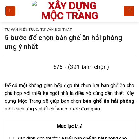
Bỏ
qua
nội
dung
TƯ VẤN KIẾN TRÚC
,
TƯ VẤN NỘI THẤT
5 bước để chọn bàn ghế ăn hải phòng
ưng ý nhất
5/5 - (391 bình chọn)
Để có một không gian bếp đẹp thì chọn lựa bàn ghế ăn cho
phù hợp với thiết kế ngôi nhà là điều vô cùng cần thiết. Xây
dựng Mộc Trang sẽ giúp bạn chọn
bàn ghế ăn hải phòng
một cách ưng ý nhất chỉ với 5 bước đơn giản.
Mục lục
[
Ẩn
]
1
1. Xác định kích thước và kiểu bàn ghế ăn hải phòng cho