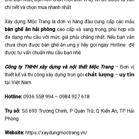
chi tiết và chọn mua nhanh nhất.
Xây dựng Mộc Trang là đơn vị hàng đầu cung cấp các mẫu
bàn ghế ăn hải phòng
cao cấp và sang trọng; phù hợp với
đa dạng nhu cầu với mức giá phải chăng nhất. Nếu bạn vẫn
chưa chọn được bàn ghế ăn ưng ý hãy gọi ngay Hotline để
được tư vấn chuẩn nhu cầu bạn nhé.
Công ty TNHH xây dựng và nội thất Mộc Trang
– Đơn vị
thiết kế và thi công xây dựng trọn gói 𝗰𝗵𝗮̂́𝘁 𝗹𝘂̛𝗼̛̣𝗻𝗴 – 𝘂𝘆 𝘁𝗶́𝗻
tại Việt Nam.
Hotline:
0936 558 994 – 0984 927 618
Trụ sở:
Số 693 Trường Chinh, P Quán Trữ, Q Kiến An, TP Hải
Phòng
Website:
https://xaydungmoctrang.vn/