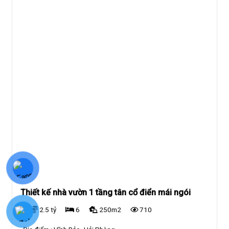
Thiết kế nhà vườn 1 tầng tân cổ điển mái ngói
2.5 tỷ
6
250m2
710