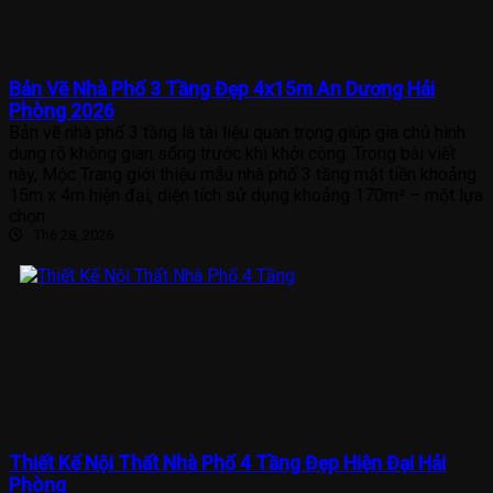
Bản Vẽ Nhà Phố 3 Tầng Đẹp 4x15m An Dương Hải
Phòng 2026
Bản vẽ nhà phố 3 tầng là tài liệu quan trọng giúp gia chủ hình
dung rõ không gian sống trước khi khởi công. Trong bài viết
này, Mộc Trang giới thiệu mẫu nhà phố 3 tầng mặt tiền khoảng
15m x 4m hiện đại, diện tích sử dụng khoảng 170m² – một lựa
chọn
Th6 28, 2026
Thiết Kế Nội Thất Nhà Phố 4 Tầng Đẹp Hiện Đại Hải
Phòng