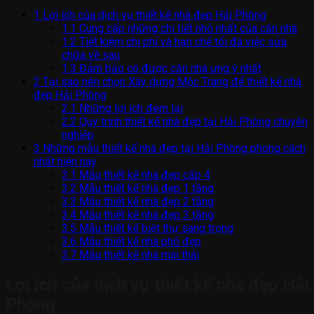
1
Lợi ích của dịch vụ thiết kế nhà đẹp Hải Phòng
1.1
Cung cấp những chi tiết nhỏ nhất của căn nhà
1.2
Tiết kiệm chi phí và hạn chế tối đá việc sửa
chữa về sau
1.3
Đảm bảo có được căn nhà ưng ý nhất
2
Tại sao nên chọn Xây dựng Mộc Trang để thiết kế nhà
đẹp Hải Phòng
2.1
Những lợi ích đem lại
2.2
Quy trình thiết kế nhà đẹp tại Hải Phòng chuyên
nghiệp
3
Những mẫu thiết kế nhà đẹp tại Hải Phòng phong cách
nhất hiện nay
3.1
Mẫu thiết kế nhà đẹp cấp 4
3.2
Mẫu thiết kế nhà đẹp 1 tầng
3.3
Mẫu thiết kế nhà đẹp 2 tầng
3.4
Mẫu thiết kế nhà đẹp 3 tầng
3.5
Mẫu thiết kế biệt thự sang trọng
3.6
Mẫu thiết kế nhà phố đẹp
3.7
Mẫu thiết kế nhà mái thái
Lợi ích của dịch vụ thiết kế nhà đẹp Hải
Phòng