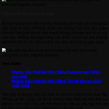
Mẫu thiết kế nhà mái thái
Xu hướng thiết kế nhà mái thái đặc biệt phù hợp với những khu
đất rộng rãi trên 1000m2. Khác với những mẫu nhà đơn giản,
nhà mái thái toát lên vẻ đẹp truyền thống, kết hợp tinh tế với sự
hiện đại. Những mái ngói cong vút, điểm xuyến với các đường
nét thanh thoát, tạo nên vẻ đẹp độc đáo cho không gian sống.
Xem thêm:
Những mẫu thiết kế nhà 2 tầng 4 phòng ngủ 90m2
đẹp nhất
Những mẫu thiết kế nhà 2 tầng 7x11m phong cách
nhất 2024
Trên đây là những điều cần biết về dịch vụ thiết kế nhà đẹp Hải
Phòng uy tín. Cùng với đó là những mẫu thiết kế nhà đẹp và
phong cách nhất hiện nay. Để được tư vấn cụ thể, hãy liên hệ
với Xây dựng Mộc Trang theo thông tin bên dưới