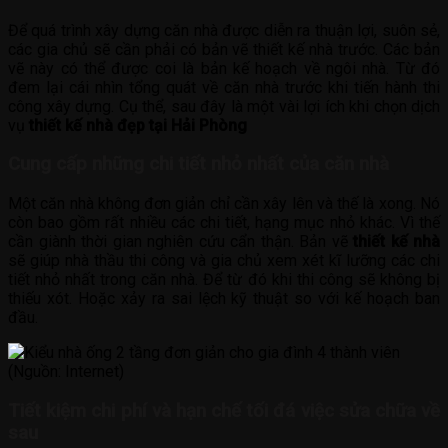
Để quá trình xây dựng căn nhà được diễn ra thuận lợi, suôn sẻ,
các gia chủ sẽ cần phải có bản vẽ thiết kế nhà trước. Các bản
vẽ này có thể được coi là bản kế hoạch về ngôi nhà. Từ đó
đem lại cái nhìn tổng quát về căn nhà trước khi tiến hành thi
công xây dựng. Cụ thể, sau đây là một vài lợi ích khi chọn dịch
vụ
thiết kế nhà đẹp tại Hải Phòng
Cung cấp những chi tiết nhỏ nhất của căn nhà
Một căn nhà không đơn giản chỉ cần xây lên và thế là xong. Nó
còn bao gồm rất nhiều các chi tiết, hạng mục nhỏ khác. Vì thế
cần giành thời gian nghiên cứu cẩn thận. Bản vẽ
thiết kế nhà
sẽ giúp nhà thầu thi công và gia chủ xem xét kĩ lưỡng các chi
tiết nhỏ nhất trong căn nhà. Để từ đó khi thi công sẽ không bị
thiếu xót. Hoặc xảy ra sai lệch kỹ thuật so với kế hoạch ban
đầu.
Tiết kiệm chi phí và hạn chế tối đá việc sửa chữa về
sau