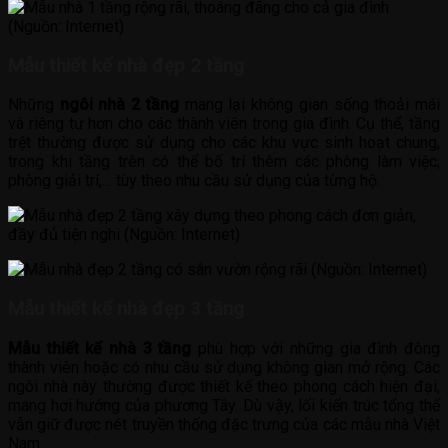
Mẫu thiết kế nhà đẹp 2 tầng
Những
ngôi nhà 2 tầng
mang lại không gian sống thoải mái
và riêng tư hơn cho các thành viên trong gia đình. Cụ thể, tầng
trệt thường được sử dụng cho các khu vực sinh hoạt chung,
trong khi tầng trên có thể bố trí thêm các phòng làm việc,
phòng giải trí,… tùy theo nhu cầu sử dụng của từng hộ.
Mẫu thiết kế nhà đẹp 3 tầng
Mẫu thiết kế nhà 3 tầng
phù hợp với những gia đình đông
thành viên hoặc có nhu cầu sử dụng không gian mở rộng. Các
ngôi nhà này thường được thiết kế theo phong cách hiện đại,
mang hơi hướng của phương Tây. Dù vậy, lối kiến trúc tổng thể
vẫn giữ được nét truyền thống đặc trưng của các mẫu nhà Việt
Nam.