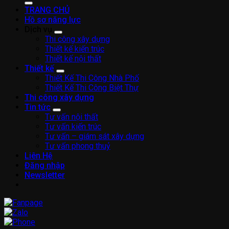
TRANG CHỦ
Hồ sơ năng lực
Dịch vụ
Thi công xây dựng
Thiết kế kiến trúc
Thiết kế nội thất
Thiết kế
Thiết Kế Thi Công Nhà Phố
Thiết Kế Thi Công Biệt Thự
Thi công xây dựng
Tin tức
Tư vấn nội thất
Tư vấn kiến trúc
Tư vấn – giám sát xây dựng
Tư vấn phong thuỷ
Liên Hệ
Đăng nhập
Newsletter