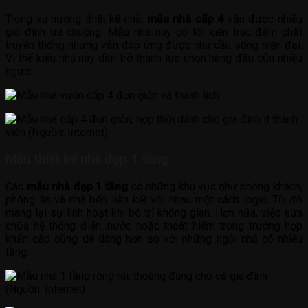
Trong xu hướng thiết kế nhà,
mẫu nhà cấp 4
vẫn được nhiều
gia đình ưa chuộng. Mẫu nhà này có lối kiến trúc đậm chất
truyền thống nhưng vẫn đáp ứng được nhu cầu sống hiện đại.
Vì thế kiểu nhà này dần trở thành lựa chọn hàng đầu của nhiều
người.
Mẫu thiết kế nhà đẹp 1 tầng
Các
mẫu nhà đẹp 1 tầng
có những khu vực như phòng khách,
phòng ăn và nhà bếp liên kết với nhau một cách logic. Từ đó
mang lại sự linh hoạt khi bố trí không gian. Hơn nữa, việc sửa
chữa hệ thống điện, nước hoặc thoát hiểm trong trường hợp
khẩn cấp cũng dễ dàng hơn so với những ngôi nhà có nhiều
tầng.