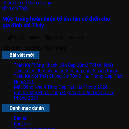
Mộc Trang hoàn thiện tổ ấm tân cổ điển cho
gia đình chị Thúy
1.8 tỷ
8
80m2
679
Địa điểm :
Lê Chân - Hải Phòng
Bài viết mới
Thiết Kế Phòng Khách Liền Bếp 30m2 Tối Ưu Nhất
Thiết kế nội thất chung cư 3 phòng ngủ: 5 cách tối ưu
Thiết Kế Nội Thất Chung Cư 70m2 Hải Phòng Đẹp Tiện
Nghi 2026
Mặt Bằng Nhà 4 Tầng Đẹp Tại Hải Phòng 2026
Bản Vẽ Nhà Phố 3 Tầng Đẹp 4x15m An Dương Hải
Phòng 2026
Danh mục dự án
Bàn ăn
Bàn học