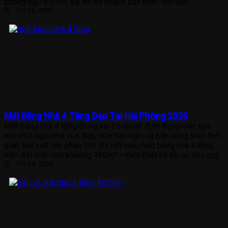
phòng ngủ đòi hỏi sự lên kế hoạch cẩn thận. Bài viết
Th7 26, 2026
Mặt Bằng Nhà 4 Tầng Đẹp Tại Hải Phòng 2026
Mặt bằng nhà 4 tầng đóng vai trò quyết định trong việc tạo
nên một ngôi nhà vừa đẹp, vừa tiện nghi và bền vững theo thời
gian. Bài viết này phân tích chi tiết mẫu mặt bằng nhà 4 tầng
hiện đại diện tích khoảng 180m² – một thiết kế tối ưu cho quỹ
Th6 28, 2026