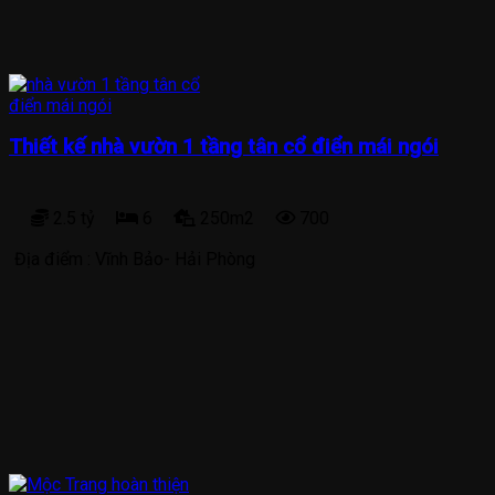
Thiết kế nhà vườn 1 tầng tân cổ điển mái ngói
2.5 tỷ
6
250m2
700
Địa điểm :
Vĩnh Bảo- Hải Phòng