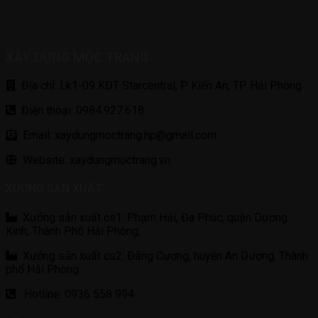
XÂY DỰNG MỘC TRANG
Địa chỉ: Lk1-09 KĐT Starcentral, P Kiến An, TP Hải Phòng
Điện thoại: 0984.927.618
Email: xaydungmoctrang.hp@gmail.com
Website: xaydungmoctrang.vn
XƯỞNG SẢN XUẤT
Xưởng sản xuất cs1: Phạm Hải, Đa Phúc, quận Dương
Kinh, Thành Phố Hải Phòng,
Xưởng sản xuất cs2: Đăng Cương, huyện An Dương, Thành
phố Hải Phòng.
Hotline: 0936 558 994