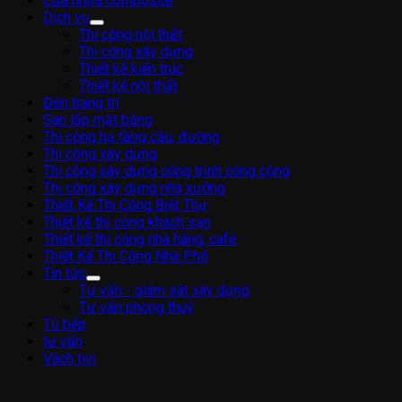
Cửa nhựa composite
Dịch vụ
Thi công nội thất
Thi công xây dựng
Thiết kế kiến trúc
Thiết kế nội thất
Đèn trang trí
San lấp mặt bằng
Thi công hạ tầng cầu, đường
Thi công xây dựng
Thi công xây dựng công trình công cộng
Thi công xây dựng nhà xưởng
Thiết Kế Thi Công Biệt Thự
Thiết kế thi công khách sạn
Thiết kế thi công nhà hàng, café
Thiết Kế Thi Công Nhà Phố
Tin tức
Tư vấn - giám sát xây dựng
Tư vấn phong thuỷ
Tủ bếp
tư vấn
Vách tivi