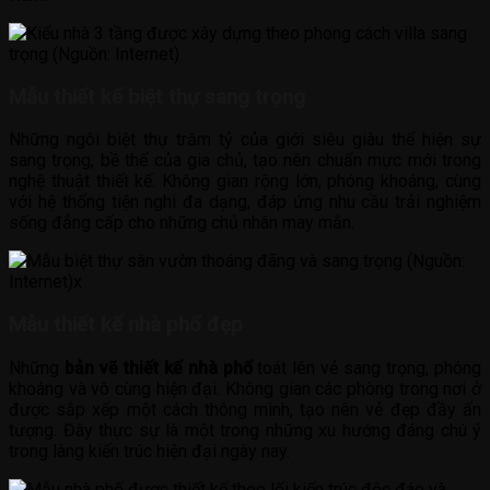
Mẫu thiết kế biệt thự sang trọng
Những ngôi biệt thự trăm tỷ của giới siêu giàu thể hiện sự
sang trọng, bề thế của gia chủ, tạo nên chuẩn mực mới trong
nghệ thuật thiết kế. Không gian rộng lớn, phóng khoáng, cùng
với hệ thống tiện nghi đa dạng, đáp ứng nhu cầu trải nghiệm
sống đẳng cấp cho những chủ nhân may mắn.
Mẫu thiết kế nhà phố đẹp
Những
bản vẽ thiết kế nhà phố
toát lên vẻ sang trọng, phóng
khoáng và vô cùng hiện đại. Không gian các phòng trong nơi ở
được sắp xếp một cách thông minh, tạo nên vẻ đẹp đầy ấn
tượng. Đây thực sự là một trong những xu hướng đáng chú ý
trong làng kiến trúc hiện đại ngày nay.