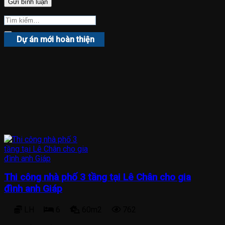
Dự án mới hoàn thiện
Thi công nhà phố 3 tầng tại Lê Chân cho gia
đình anh Giáp
LH
6
60m2
762