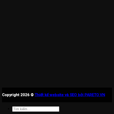
Copyright 2026 ©
Thiết kế website và SEO bởi PARETO.VN
Tìm
kiếm: