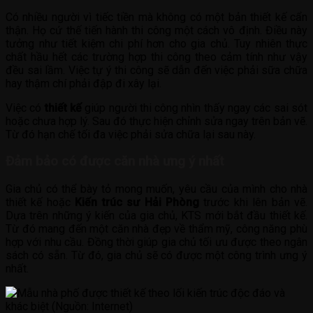
Có nhiều người vì tiếc tiền mà không có một bản thiết kế cẩn
thận. Họ cứ thế tiến hành thi công một cách vô định. Điều này
tưởng như tiết kiệm chi phí hơn cho gia chủ. Tuy nhiên thực
chất hầu hết các trường hợp thi công theo cảm tính như vậy
đều sai lầm. Việc tự ý thi công sẽ dẫn đến việc phải sữa chữa
hay thậm chí phải đập đi xây lại.
Việc có
thiết kế
giúp người thi công nhìn thấy ngay các sai sót
hoặc chưa hợp lý. Sau đó thực hiện chỉnh sửa ngay trên bản vẽ.
Từ đó hạn chế tối đa việc phải sửa chữa lại sau này.
Đảm bảo có được căn nhà ưng ý nhất
Gia chủ có thể bày tỏ mong muốn, yêu cầu của mình cho nhà
thiết kế hoặc
Kiến trúc sư Hải Phòng
trước khi lên bản vẽ.
Dựa trên những ý kiến của gia chủ, KTS mới bắt đầu thiết kế.
Từ đó mang đến một căn nhà đẹp về thẩm mỹ, công năng phù
hợp với nhu cầu. Đồng thời giúp gia chủ tối ưu được theo ngân
sách có sẵn. Từ đó, gia chủ sẽ có được một công trình ưng ý
nhất.