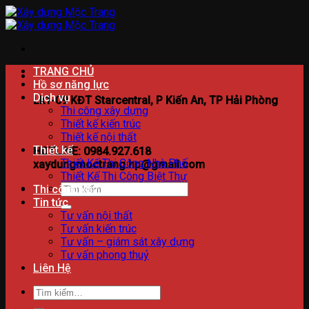
Bỏ
qua
nội
dung
TRANG CHỦ
Hồ sơ năng lực
Dịch vụ
Lk1-09 KĐT Starcentral, P Kiến An, TP Hải Phòng
Thi công xây dựng
Thiết kế kiến trúc
Thiết kế nội thất
Thiết kế
HOTLINE: 0984.927.618
Thiết Kế Thi Công Nhà Phố
xaydungmoctrang.hp@gmail.com
Thiết Kế Thi Công Biệt Thự
Tìm
Thi công xây dựng
kiếm:
Tin tức
Tư vấn nội thất
Tư vấn kiến trúc
Tư vấn – giám sát xây dựng
Tư vấn phong thuỷ
Liên Hệ
Tìm
kiếm: