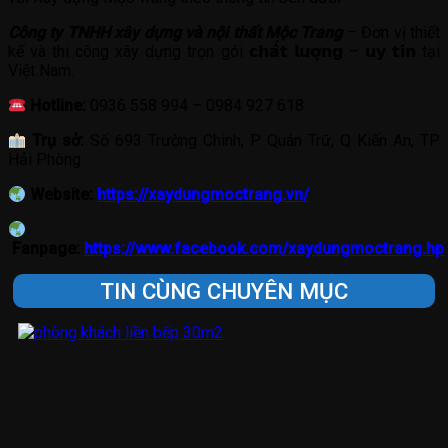
Công ty TNHH xây dựng và nội thất Mộc Trang
– Đơn vị thiết
kế và thi công xây dựng trọn gói 𝗰𝗵𝗮̂́𝘁 𝗹𝘂̛𝗼̛̣𝗻𝗴 – 𝘂𝘆 𝘁𝗶́𝗻 tại
Việt Nam.
Hotline:
0936 558 994 – 0984 927 618
Trụ sở:
Số 693 Trường Chinh, P Quán Trữ, Q Kiến An, TP
Hải Phòng
Website:
https://xaydungmoctrang.vn/
Fanpage:
https://www.facebook.com/xaydungmoctrang.hp
TIN CÙNG CHUYÊN MỤC