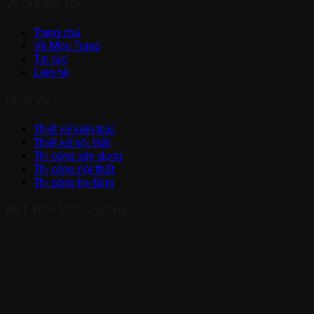
VỀ CHÚNG TÔI
Trang chủ
Về Mộc Trang
Tin tức
Liên hệ
DỊCH VỤ
Thiết kế kiến trúc
Thiết kế nội thất
Thi công xây dựng
Thi công nội thất
Thi công hạ tầng
KẾT NỐI VỚI CHÚNG TÔI