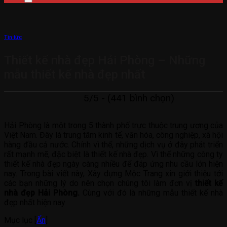
Tin tức
Thiết kế nhà đẹp Hải Phòng – Những
mẫu thiết kế nhà đẹp nhất
5/5 - (441 bình chọn)
Hải Phòng là một trong 5 thành phố trực thuộc trung ương của
Việt Nam. Đây là trung tâm kinh tế, văn hóa, công nghiệp, xã hội
hàng đầu cả nước. Chính vì thế, những dịch vụ ở đây phát triển
rất mạnh mẽ, đặc biệt là thiết kế nhà đẹp. Vì thế những công ty
thiết kế nhà đẹp ngày càng nhiều để đáp ứng nhu cầu lớn hiện
nay. Trong bài viết này, Xây dựng Mộc Trang xin giới thiệu tới
các bạn những lý do nên chọn chúng tôi làm đơn vị
thiết kế
nhà đẹp Hải Phòng.
Cùng với đó là những mẫu thiết kế nhà
đẹp nhất hiện nay
Mục lục
[
Ẩn
]