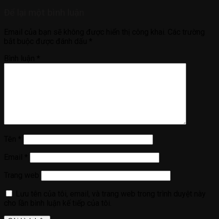
Để lại một bình luận
Email của bạn sẽ không được hiển thị công khai.
Các trường
bắt buộc được đánh dấu
*
Bình luận
*
Tên
*
Email
*
Trang web
Lưu tên của tôi, email, và trang web trong trình duyệt này
cho lần bình luận kế tiếp của tôi.