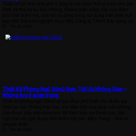
Thiết kế nội thất nhà phố 4 tầng là lựa chọn thông minh cho gia
đình đa thế hệ tại Hải Phòng. Không gian sống cần vừa đảm
bảo tính thẩm mỹ, vừa tối ưu công năng sử dụng trên diện tích
hạn chế. Với kinh nghiệm thực tiễn, Công ty TNHH Xây dựng và
Th6 28, 2026
Thiết Kế Phòng Ngủ 30m2 Đẹp, Tối Ưu Không Gian –
Những lưu ý quan trọng
Thiết kế phòng ngủ 30m2 là lựa chọn phổ biến cho nhiều gia
đình tại Hải Phòng hiện nay. Với diện tích vừa phải, căn phòng
cần được sắp xếp khoa học để đảm bảo sự thoải mái, tiện
nghi mà vẫn giữ được tính thẩm mỹ cao. Mộc Trang – đơn vị
chuyên thiết
Th6 28, 2026