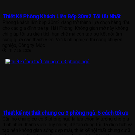
Thiết Kế Phòng Khách Liền Bếp 30m2 Tối Ưu Nhất
Phòng khách liền bếp 30m2 đang trở thành lựa chọn hàng đầu
cho các gia đình trẻ tại Hải Phòng. Không gian mở này không
chỉ giúp tối ưu diện tích hạn chế mà còn tạo sự kết nối ấm
cúng giữa các thành viên. Với kinh nghiệm thi công chuyên
nghiệp, Công ty Mộc
Th7 26, 2026
Thiết kế nội thất chung cư 3 phòng ngủ: 5 cách tối ưu
Căn hộ chung cư có 3 phòng ngủ là lựa chọn lý tưởng cho gia
đình nhiều thành viên. Tuy nhiên, để tận dụng tối đa diện tích và
tạo nên không gian sống đẹp mắt, thiết kế nội thất chung cư 3