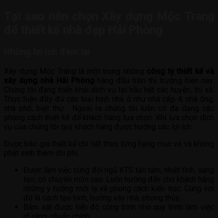
Tại sao nên chọn Xây dựng Mộc Trang
để thiết kế nhà đẹp Hải Phòng
Những lợi ích đem lại
Xây dựng Mộc Trang là một trong những
công ty thiết kế và
xây dựng nhà Hải Phòng
hàng đầu trên thị trường hiện nay.
Chúng tôi đang triển khai dịch vụ tại hầu hết các huyện, thị xã.
Thực hiện đầy đủ các loại hình nhà ở như nhà cấp 4, nhà ống,
nhà phố, biệt thự… Ngoài ra chúng tôi luôn có đa dạng các
phong cách thiết kế để khách hàng lựa chọn. Khi lựa chọn dịch
vụ của chúng tôi quý khách hàng được hưởng các lợi ích:
Được báo giá thiết kế chi tiết theo từng hạng mục và và không
phát sinh thêm chi phí.
Được làm việc cùng đội ngũ KTS tận tâm, nhiệt tình, sáng
tạo, có chuyên môn cao. Luôn hướng đến cho khách hàng
những ý tưởng mới lạ về phong cách kiến trúc. Cùng với
đó là cách tạo hình, hướng xây nhà, phong thủy,…
Bám sát được tiến độ công trình nhờ quy trình làm việc
rõ ràng, chuẩn chỉnh.