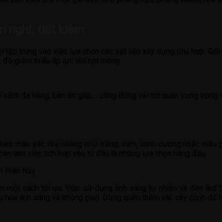
 nghi, tiết kiệm
tập trung vào việc lựa chọn các vật liệu xây dựng phù hợp. Đối 
ừ đó giảm thiểu áp lực lên cột móng.
kệ sách đa năng, bàn ăn gấp,… cũng đóng vai trò quan trọng trong 
ất theo màu sắc nhẹ nhàng như trắng, xám, xanh dương hoặc màu p
àn làm việc tích hợp vào tủ đều là những lựa chọn hàng đầu.
gian một cách tối ưu. Việc sử dụng ánh sáng tự nhiên và đèn le
hóa ánh sáng và không gian. Đừng quên thêm vài cây cảnh để tạo