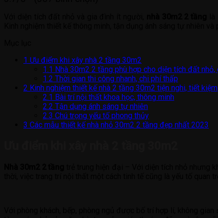
Với diện tích đất nhỏ và gia đình ít người,
nhà 30m2 2 tầng
là 
Kinh nghiệm thiết kế thông minh, tận dụng ánh sáng tự nhiên và 
Mục lục
1
Ưu điểm khi xây nhà 2 tầng 30m2
1.1
Nhà 30m2 2 tầng phù hợp cho diện tích đất nhỏ, g
1.2
Thời gian thi công nhanh, chi phí thấp
2
Kinh nghiệm thiết kế nhà 2 tầng 30m2 tiện nghi, tiết kiệm
2.1
Bài trí nội thất khoa học, thông minh
2.2
Tận dụng ánh sáng tự nhiên
2.3
Chú trọng yếu tố phong thủy
3
Các mẫu thiết kế nhà nhỏ 30m2 2 tầng đẹp nhất 2023
Ưu điểm khi xây nhà 2 tầng 30m2
Nhà 30m2 2 tầng
trẻ trung hiện đại – Với diện tích nhỏ nhưng
thời, việc trang trí nội thất một cách tinh tế cũng là yếu tố quan
Với phòng khách, bếp, phòng ngủ được bố trí hợp lí, không gian 