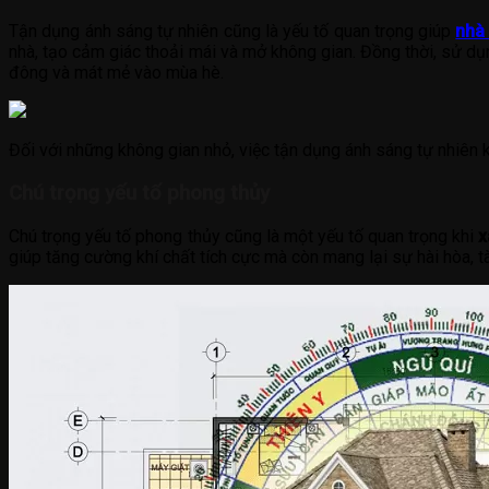
Tận dụng ánh sáng tự nhiên cũng là yếu tố quan trọng giúp
nhà
nhà, tạo cảm giác thoải mái và mở không gian. Đồng thời, sử dụ
đông và mát mẻ vào mùa hè.
Đối với những không gian nhỏ, việc tận dụng ánh sáng tự nhiên 
Chú trọng yếu tố phong thủy
Chú trọng yếu tố phong thủy cũng là một yếu tố quan trọng khi
x
giúp tăng cường khí chất tích cực mà còn mang lại sự hài hòa, tà