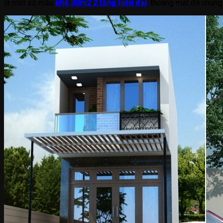
là môt số mẫu
nhà 30m2 2 tầng hiện đại
, thoáng mát để chúng