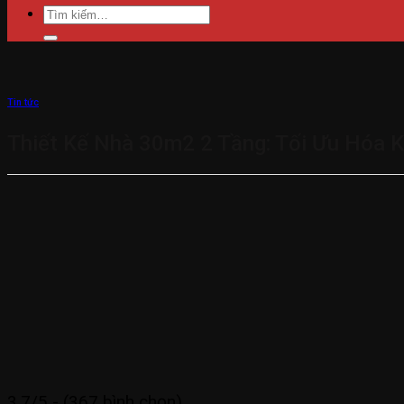
Tìm
kiếm:
Tin tức
Thiết Kế Nhà 30m2 2 Tầng: Tối Ưu Hóa 
3.7/5 - (367 bình chọn)