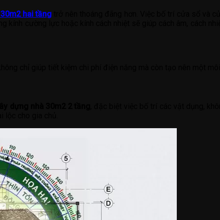
 30m2 hai tầng
trở nên thoáng đãng hơn. Việc bố trí cửa sổ và cử
ng kính cường lực hoặc kính cách nhiệt sẽ giúp cách âm, cách nhi
không chỉ giúp tiết kiệm chi phí điện năng mà còn tạo nên một m
ây dựng nhà 30m2 2 tầng
, đặc biệt việc bố trí các vật dụng, k
i lộc cho gia chủ.