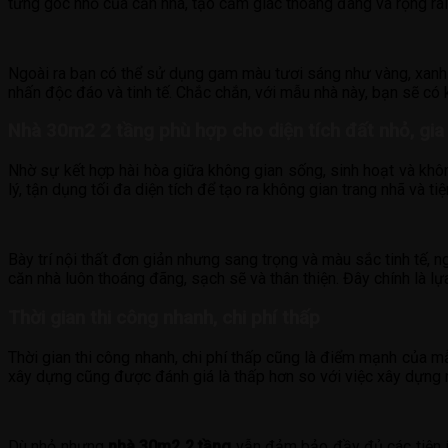
từng góc nhỏ của căn nhà, tạo cảm giác thoáng đãng và rộng rãi
Ngoài ra bạn có thể sử dụng gam màu tươi sáng như vàng, xanh d
nhấn độc đáo và tinh tế. Chắc chắn, với mẫu nhà này, bạn sẽ có
Nhà 30m2 2 tầng phù hợp cho diện tích đất nhỏ, gia 
Nhờ sự kết hợp hài hòa giữa không gian sống, sinh hoạt và khô
lý, tận dụng tối đa diện tích để tạo ra không gian trang nhã và ti
Bày trí nội thất đơn giản nhưng sang trọng và màu sắc tinh tế, n
căn nhà luôn thoáng đãng, sạch sẽ và thân thiện. Đây chính là l
Thời gian thi công nhanh, chi phí thấp
Thời gian thi công nhanh, chi phí thấp cũng là điểm mạnh của mẫ
xây dựng cũng được đánh giá là thấp hơn so với việc xây dựng nh
Dù nhỏ nhưng
nhà 30m2 2 tầng
vẫn đảm bảo đầy đủ các tiện íc