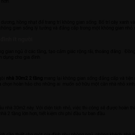
 hơn.
ương, hồng nhạt để trang trí không gian sống. Bố trí cây xanh và
 không gian sống lý tưởng và đẳng cấp trong một không gian nhỏ x
đình ít người
ng gian ngủ ở các tầng, tạo cảm giác rộng rãi, thoáng đãng . Đồ
ện dụng cho gia đình.
gôi
nhà 30m2 2 tầng
mang lại không gian sống đẳng cấp và tiện n
ựa chọn hoàn hảo cho những ai muốn sở hữu một căn nhà nhỏ xinh, 
u nhà 30m2 này. Với diện tích nhỏ, việc thi công sẽ được hoàn thà
à 2 tầng lớn hơn, tiết kiệm chi phí đầu tư ban đầu.
h cần thiết cho một gia đình như phòng ngủ, phòng khách, nhà b