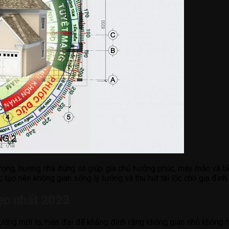
rọng, hướng nhà đúng sẽ giúp gia chủ hưởng phúc, may mắn và bền
c tạo nên không gian sống lý tưởng và thu hút tài lộc cho gia đình.
ẹp nhất 2023
tưởng mới lạ, hiện đại để khẳng định rằng không gian nhỏ không h