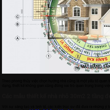
Theo phong thủy việc chọn hướng nhà cũng là một yếu tố quan t
dạng, thiết kế không gian cũng đóng vai trò quan trọng trong việ
Các mẫu thiết kế nhà nhỏ 30m2 2 tầng đ
Với sự sáng tạo và tinh tế, các kiến trúc sư đã đưa ra những ý 