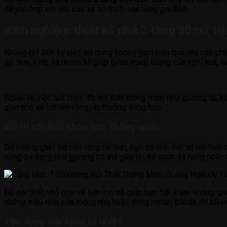
để phù hợp với nhu cầu và sở thích của từng gia đình.
Kinh nghiệm thiết kế nhà 2 tầng 30m2 tiện
Không chỉ đến từ việc sử dụng không gian hiệu quả mà còn phải 
ốp, sơn, kính, và nhôm sẽ giúp giảm trọng lượng của ngôi nhà, t
Ngoài ra, việc lựa chọn đồ nội thất thông minh như giường tủ, 
gian nhỏ sẽ trở nên rộng rãi, thoáng đãng hơn.
Bài trí nội thất khoa học, thông minh
Để không gian trở nên rộng rãi hơn, bạn có thể bài trí nội th
năng đa dạng như giường có thể gấp lại, kệ sách đa năng hoặc b
Đồ nội thất nhỏ gọn và tiện ích sẽ giúp bạn tiết kiệm không 
những mẫu rèm cửa mỏng nhẹ hoặc dạng roman blinds để tối ưu 
Tận dụng ánh sáng tự nhiên