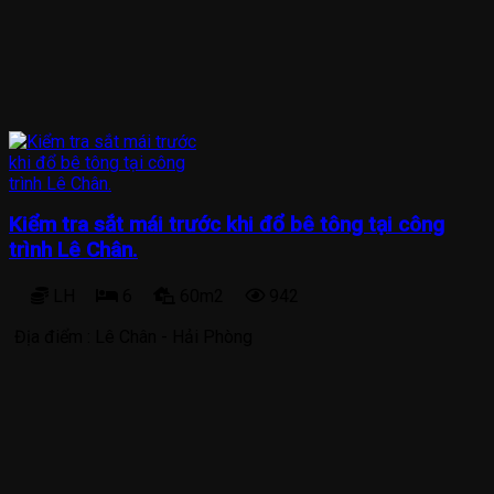
Kiểm tra sắt mái trước khi đổ bê tông tại công
trình Lê Chân.
LH
6
60m2
942
Địa điểm :
Lê Chân - Hải Phòng