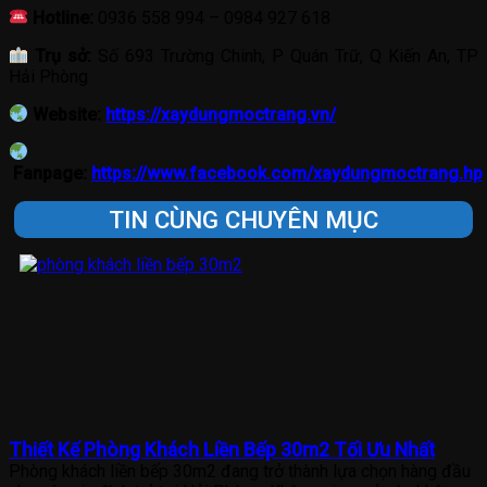
Hotline:
0936 558 994 – 0984 927 618
Trụ sở:
Số 693 Trường Chinh, P Quán Trữ, Q Kiến An, TP
Hải Phòng
Website:
https://xaydungmoctrang.vn/
Fanpage:
https://www.facebook.com/xaydungmoctrang.hp
TIN CÙNG CHUYÊN MỤC
Thiết Kế Phòng Khách Liền Bếp 30m2 Tối Ưu Nhất
Phòng khách liền bếp 30m2 đang trở thành lựa chọn hàng đầu