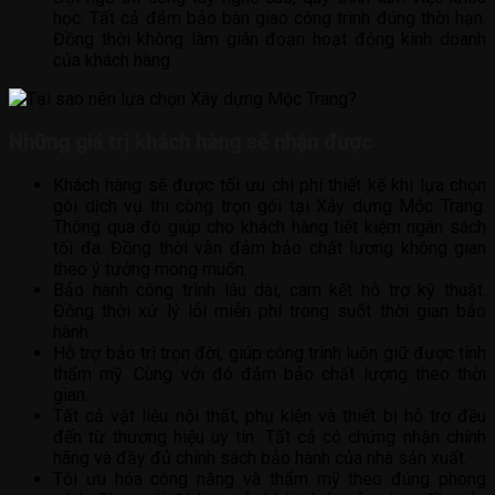
học. Tất cả đảm bảo bàn giao công trình đúng thời hạn.
Đồng thời không làm gián đoạn hoạt động kinh doanh
của khách hàng.
Những giá trị khách hàng sẽ nhận được
Khách hàng sẽ được tối ưu chi phí thiết kế khi lựa chọn
gói dịch vụ thi công trọn gói tại Xây dựng Mộc Trang.
Thông qua đó giúp cho khách hàng tiết kiệm ngân sách
tối đa. Đồng thời vẫn đảm bảo chất lượng không gian
theo ý tưởng mong muốn.
Bảo hành công trình lâu dài, cam kết hỗ trợ kỹ thuật.
Đồng thời xử lý lỗi miễn phí trong suốt thời gian bảo
hành.
Hỗ trợ bảo trì trọn đời, giúp công trình luôn giữ được tính
thẩm mỹ. Cùng với đó đảm bảo chất lượng theo thời
gian.
Tất cả vật liệu nội thất, phụ kiện và thiết bị hỗ trợ đều
đến từ thương hiệu uy tín. Tất cả có chứng nhận chính
hãng và đầy đủ chính sách bảo hành của nhà sản xuất.
Tối ưu hóa công năng và thẩm mỹ theo đúng phong