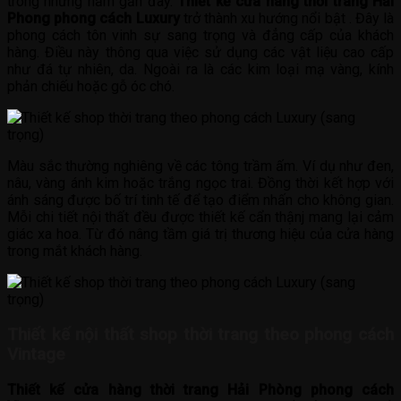
trong những năm gần đây.
Thiết kế cửa hàng thời trang Hải
Phong phong cách Luxury
trở thành xu hướng nổi bật . Đây là
phong cách tôn vinh sự sang trọng và đẳng cấp của khách
hàng. Điều này thông qua việc sử dụng các vật liệu cao cấp
như đá tự nhiên, da. Ngoài ra là các kim loại mạ vàng, kính
phản chiếu hoặc gỗ óc chó.
Màu sắc thường nghiêng về các tông trầm ấm. Ví dụ như đen,
nâu, vàng ánh kim hoặc trắng ngọc trai. Đồng thời kết hợp với
ánh sáng được bố trí tinh tế để tạo điểm nhấn cho không gian.
Mỗi chi tiết nội thất đều được thiết kế cẩn thậnj mang lại cảm
giác xa hoa. Từ đó nâng tầm giá trị thương hiệu của cửa hàng
trong mắt khách hàng.
Thiết kế nội thất shop thời trang theo phong cách
Vintage
Thiết kế cửa hàng thời trang Hải Phòng phong cách