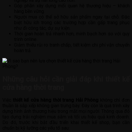
nghiệp và sự hài lòng cao hơn.
Góp phần xây dựng mối quan hệ thương hiệu – khách
hàng bền vững.
Người mua có thể sở hữu sản phẩm ngay tại chỗ. Đặc
biệt hữu ích trong các trường hợp cần gấp trang phục
như đi công tác, dự sự kiện.
Thời gian hoàn trả nhanh hơn, minh bạch hơn so với quy
trình online.
Giảm thiểu rủi ro tranh chấp, tiết kiệm chi phí vận chuyển
hoàn trả.
Những câu hỏi cần giải đáp khi thiết kế
cửa hàng thời trang
Việc
thiết kế cửa hàng thời trang Hải Phòng
không chỉ đơn
thuần là sắp xếp không gian trưng bày. Đây còn là quá trình xây
dựng hình ảnh thương hiệu trong mắt mọi người. Thông qua đó
tạo dựng trải nghiệm mua sắm và tối ưu hiệu quả kinh doanh.
Do đó, trước khi bắt đầu triển khai thiết kế shop, bạn cần
chuẩn bị kỹ lưỡng các yếu tố sau: