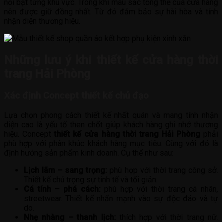
nổi bật từng khu vực. Trong khi màu sắc tổng thể của cửa hàng
nên được giữ đồng nhất. Từ đó đảm bảo sự hài hòa và tính
nhận diện thương hiệu.
Những lưu ý khi thiết kế cửa hàng thời
trang Hải Phòng
Xác định Concept thiết kế chủ đạo
Lựa chọn phong cách thiết kế nhất quán và mang tính nhận
diện cao là yếu tố then chốt giúp khách hàng ghi nhớ thương
hiệu. Concept
thiết kế cửa hàng thời trang Hải Phòng
phải
phù hợp với phân khúc khách hàng mục tiêu. Cùng với đó là
định hướng sản phẩm kinh doanh. Cụ thể như sau:
Lịch lãm – sang trọng:
phù hợp với thời trang công sở.
Thiết kế chú trọng sự tinh tế và tối giản.
Cá tính – phá cách:
phù hợp với thời trang cá nhân,
streetwear. Thiết kế nhấn mạnh vào sự độc đáo và tự
do.
Nhẹ nhàng – thanh lịch:
thích hợp với thời trang nữ.