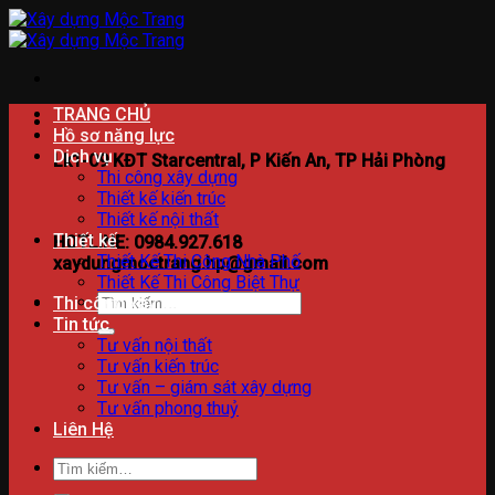
Bỏ
qua
nội
dung
TRANG CHỦ
Hồ sơ năng lực
Dịch vụ
Lk1-09 KĐT Starcentral, P Kiến An, TP Hải Phòng
Thi công xây dựng
Thiết kế kiến trúc
Thiết kế nội thất
Thiết kế
HOTLINE: 0984.927.618
Thiết Kế Thi Công Nhà Phố
xaydungmoctrang.hp@gmail.com
Thiết Kế Thi Công Biệt Thự
Tìm
Thi công xây dựng
kiếm:
Tin tức
Tư vấn nội thất
Tư vấn kiến trúc
Tư vấn – giám sát xây dựng
Tư vấn phong thuỷ
Liên Hệ
Tìm
kiếm: