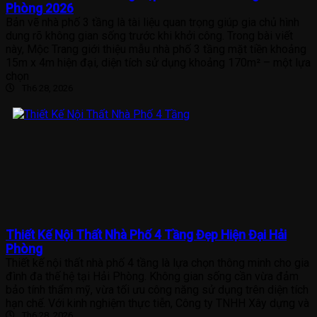
Phòng 2026
Bản vẽ nhà phố 3 tầng là tài liệu quan trọng giúp gia chủ hình
dung rõ không gian sống trước khi khởi công. Trong bài viết
này, Mộc Trang giới thiệu mẫu nhà phố 3 tầng mặt tiền khoảng
15m x 4m hiện đại, diện tích sử dụng khoảng 170m² – một lựa
chọn
Th6 28, 2026
Thiết Kế Nội Thất Nhà Phố 4 Tầng Đẹp Hiện Đại Hải
Phòng
Thiết kế nội thất nhà phố 4 tầng là lựa chọn thông minh cho gia
đình đa thế hệ tại Hải Phòng. Không gian sống cần vừa đảm
bảo tính thẩm mỹ, vừa tối ưu công năng sử dụng trên diện tích
hạn chế. Với kinh nghiệm thực tiễn, Công ty TNHH Xây dựng và
Th6 28, 2026