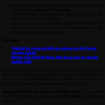
Nội thất cần đồng bộ với phong cách thiết kế chủ đạo để
đảm bảo tính thống nhất không gian.
Ưu tiên sử dụng kiểu dáng đơn giản, tinh tế nhưng vẫn
toát lên phong cách riêng biệt.
Kích thước tủ, kệ, bàn ghế cần được thiết kế chuẩn xác
theo diện tích mặt bằng thực tế. Đảm bảo sự cân đối,
không gây bí bách hoặc trống trải.
Xem thêm:
Thiết kế thi công nội thất văn phòng tại Hải Phòng
chuyên nghiệp
Những mẫu thiết kế Shop điện thoại đẹp và chuyên
nghiệp nhất
Trên đây là những điều cần biết về dịch vụ thiết kế cửa hàng
thời trang Hải Phòng. Cùng với đó là những phong cách thiết kế
đẹp và lưu ý khi thiết kế cửa hàng. Để được tư vấn cụ thể, hãy
liên hệ Xây dựng Mộc Trang theo thông tin bên dưới
Công ty TNHH xây dựng và nội thất Mộc Trang
– Đơn vị thiết
kế và thi công xây dựng trọn gói 𝗰𝗵𝗮̂́𝘁 𝗹𝘂̛𝗼̛̣𝗻𝗴 – 𝘂𝘆 𝘁𝗶́𝗻 tại
Việt Nam.