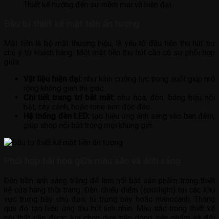
Thiết kế hướng đến sự mềm mại và hiện đại.
Đầu tư thiết kế mặt tiền ấn tượng
Mặt tiền là bộ mặt thương hiệu, là yếu tố đầu tiên thu hút sự
chú ý từ khách hàng. Một mặt tiền thu hút cần có sự phối hợp
giữa:
Vật liệu hiện đại:
như kính cường lực trong suốt giúp mở
rộng không gian thị giác.
Chi tiết trang trí bắt mắt:
như hoa, đèn, bảng hiệu nổi
bật, cây cảnh, hoặc tone sơn độc đáo.
Hệ thống đèn LED:
tạo hiệu ứng ánh sáng vào ban đêm,
giúp shop nổi bật trong mọi khung giờ.
Phối hợp hài hòa giữa màu sắc và ánh sáng
Đèn trần ánh sáng trắng để làm nổi bật sản phẩm trong thiết
kế cửa hàng thời trang. Đèn chiếu điểm (spotlight) tại các khu
vực trưng bày chủ đạo, tủ trưng bày hoặc manocanh. Thông
qua đó tạo hiệu ứng thu hút ánh nhìn. Màu sắc trong thiết kế
nội thất cần được lựa chọn dựa trên dòng sản phẩm và đối