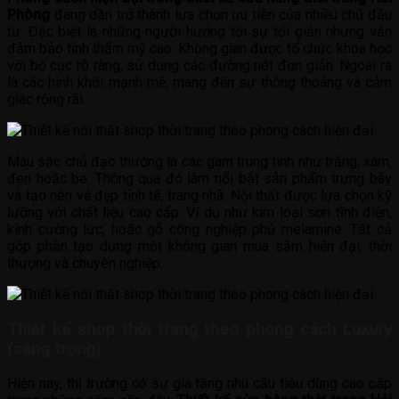
Phòng
đang dần trở thành lựa chọn ưu tiên của nhiều chủ đầu
tư. Đặc biệt là những người hướng tới sự tối giản nhưng vẫn
đảm bảo tính thẩm mỹ cao. Không gian được tổ chức khoa học
với bố cục rõ ràng, sử dụng các đường nét đơn giản. Ngoài ra
là các hình khối mạnh mẽ, mang đến sự thông thoáng và cảm
giác rộng rãi.
Màu sắc chủ đạo thường là các gam trung tính như trắng, xám,
đen hoặc be. Thông qua đó làm nổi bật sản phẩm trưng bày
và tạo nên vẻ đẹp tinh tế, trang nhã. Nội thất được lựa chọn kỹ
lưỡng với chất liệu cao cấp. Ví dụ như kim loại sơn tĩnh điện,
kính cường lực, hoặc gỗ công nghiệp phủ melamine. Tất cả
góp phần tạo dựng một không gian mua sắm hiện đại, thời
thượng và chuyên nghiệp.
Thiết kế shop thời trang theo phong cách Luxury
(sang trọng)
Hiện nay, thị trường có sự gia tăng nhu cầu tiêu dùng cao cấp