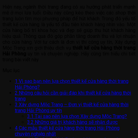
Hiện nay, ngành thời trang đang có xu hướng phát triển mạnh
mẽ ở mọi lứa tuổi. Điều này cũng kéo theo việc các shop thời
trang luôn tìm mọi phương pháp để hút khách. Trong đó yếu tố
thiết kế cửa hàng là yếu tố đầu tiên khách hàng nhìn vào. Một
cửa hàng bố trí khoa học và đẹp sẽ giúp thu hút khách hàng
hiệu quả. Thông qua đó góp phần tăng doanh thu và lợi nhuận
cho cửa hàng. Với tư cách là đơn vị thi công uy tín, Xây dựng
Mộc Trang xin giới thiệu dịch vụ
thiết kế cửa hàng thời trang
Hải Phòng
uy tín và chuyên nghiệp. Hãy cùng tìm hiểu chi tiết
trong bài viết này
Mục lục
1
Vì sao bạn nên lựa chọn thiết kế cửa hàng thời trang
Hải Phòng?
2
Những câu hỏi cần giải đáp khi thiết kế cửa hàng thời
trang
3
Xây dựng Mộc Trang – Đơn vị thiết kế cửa hàng thời
trang Hải Phòng uy tín
3.1
Tại sao nên lựa chọn Xây dựng Mộc Trang?
3.2
Những giá trị khách hàng sẽ nhận được
4
Các mẫu thiết kế cửa hàng thời trang Hải Phòng
chuyên nghiệp nhất