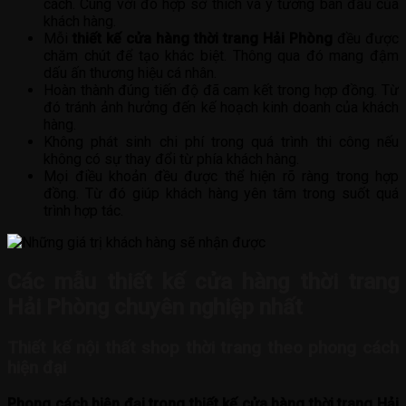
cách. Cùng với đó hợp sở thích và ý tưởng ban đầu của
khách hàng.
Mỗi
thiết kế cửa hàng thời trang Hải Phòng
đều được
chăm chút để tạo khác biệt. Thông qua đó mang đậm
dấu ấn thương hiệu cá nhân.
Hoàn thành đúng tiến độ đã cam kết trong hợp đồng. Từ
đó tránh ảnh hưởng đến kế hoạch kinh doanh của khách
hàng.
Không phát sinh chi phí trong quá trình thi công nếu
không có sự thay đổi từ phía khách hàng.
Mọi điều khoản đều được thể hiện rõ ràng trong hợp
đồng. Từ đó giúp khách hàng yên tâm trong suốt quá
trình hợp tác.
Các mẫu thiết kế cửa hàng thời trang
Hải Phòng chuyên nghiệp nhất
Thiết kế nội thất shop thời trang theo phong cách
hiện đại
Phong cách hiện đại trong thiết kế cửa hàng thời trang Hải