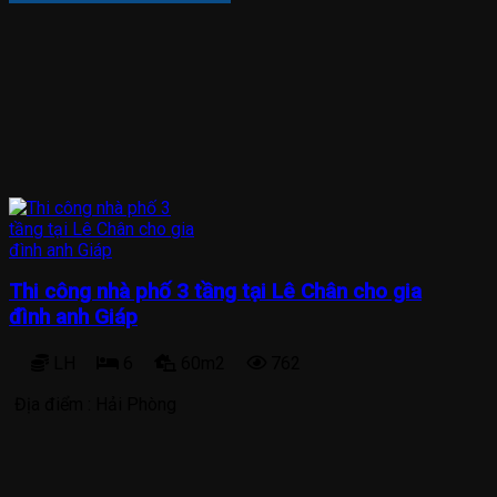
Thi công nhà phố 3 tầng tại Lê Chân cho gia
đình anh Giáp
LH
6
60m2
762
Địa điểm :
Hải Phòng