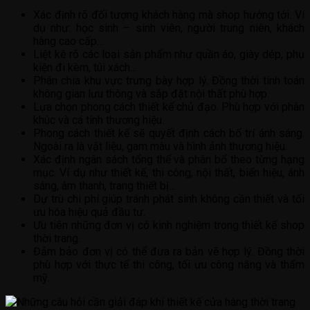
Xác định rõ đối tượng khách hàng mà shop hướng tới. Ví
dụ như: học sinh – sinh viên, người trung niên, khách
hàng cao cấp…
Liệt kê rõ các loại sản phẩm như quần áo, giày dép, phụ
kiện đi kèm, túi xách…
Phân chia khu vực trưng bày hợp lý. Đồng thời tính toán
không gian lưu thông và sắp đặt nội thất phù hợp.
Lựa chọn phong cách thiết kế chủ đạo. Phù hợp với phân
khúc và cá tính thương hiệu.
Phong cách thiết kế sẽ quyết định cách bố trí ánh sáng.
Ngoài ra là vật liệu, gam màu và hình ảnh thương hiệu.
Xác định ngân sách tổng thể và phân bổ theo từng hạng
mục. Ví dụ như thiết kế, thi công, nội thất, biển hiệu, ánh
sáng, âm thanh, trang thiết bị…
Dự trù chi phí giúp tránh phát sinh không cần thiết và tối
ưu hóa hiệu quả đầu tư.
Ưu tiên những đơn vị có kinh nghiệm trong thiết kế shop
thời trang.
Đảm bảo đơn vị có thể đưa ra bản vẽ hợp lý. Đồng thời
phù hợp với thực tế thi công, tối ưu công năng và thẩm
mỹ.