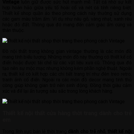
Vintage
luôn giữ được sức hút mạnh mẽ. Tất cả nhờ sự kết
hợp hoàn hảo giữa yếu tố hoài cổ và nét cá tính riêng biệt.
Thiết kế shop quần áo theo phong cách này thường sử dụng
các gam màu trầm ấm. Ví dụ như nâu gỗ, vàng nhạt, xanh rêu
hoặc đỏ đất. Thông qua đó mang đến cảm giác ấm cúng và
thân thuộc.
Đồ nội thất trong không gian vintage thường là các món đồ
mang tính biểu tượng. Những món đồ này thường có thiết kế cổ
điển hoặc được tái chế từ các vật liệu xưa cũ. Thông qua đó
tạo nên sự mộc mạc nhưng không kém phần nghệ thuật. Ngoài
ra, thiết kế có kết hợp các chi tiết trang trí như đèn treo retro,
tranh ảnh cổ điển. Ngoài ra các món đồ decor mang tính thủ
công giúp không gian trở nên sinh động. Đồng thời giàu cảm
xúc và để lại ấn tượng sâu sắc trong lòng khách hàng.
Thiết kế nội thất cửa hàng thời trang dành cho trẻ
em
Trong lĩnh vực bán lẻ thời trang
dành cho trẻ nhỏ
,
thiết kế nội