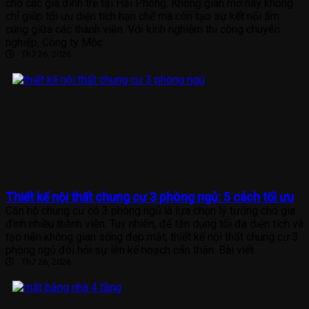
cho các gia đình trẻ tại Hải Phòng. Không gian mở này không
chỉ giúp tối ưu diện tích hạn chế mà còn tạo sự kết nối ấm
cúng giữa các thành viên. Với kinh nghiệm thi công chuyên
nghiệp, Công ty Mộc
Th7 26, 2026
Thiết kế nội thất chung cư 3 phòng ngủ: 5 cách tối ưu
Căn hộ chung cư có 3 phòng ngủ là lựa chọn lý tưởng cho gia
đình nhiều thành viên. Tuy nhiên, để tận dụng tối đa diện tích và
tạo nên không gian sống đẹp mắt, thiết kế nội thất chung cư 3
phòng ngủ đòi hỏi sự lên kế hoạch cẩn thận. Bài viết
Th7 26, 2026