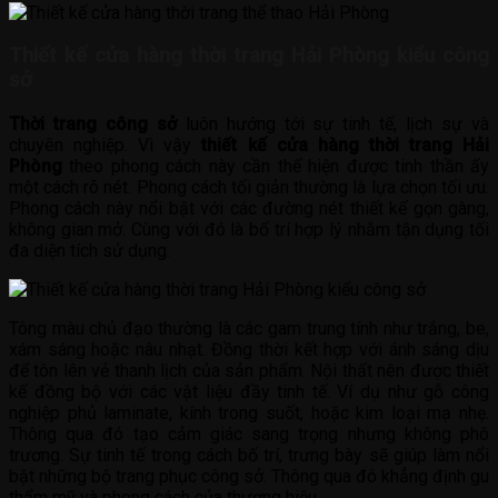
Thiết kế cửa hàng thời trang Hải Phòng kiểu công
sở
Thời trang công sở
luôn hướng tới sự tinh tế, lịch sự và
chuyên nghiệp. Vì vậy
thiết kế cửa hàng thời trang Hải
Phòng
theo phong cách này cần thể hiện được tinh thần ấy
một cách rõ nét. Phong cách tối giản thường là lựa chọn tối ưu.
Phong cách này nổi bật với các đường nét thiết kế gọn gàng,
không gian mở. Cùng với đó là bố trí hợp lý nhằm tận dụng tối
đa diện tích sử dụng.
Tông màu chủ đạo thường là các gam trung tính như trắng, be,
xám sáng hoặc nâu nhạt. Đồng thời kết hợp với ánh sáng dịu
để tôn lên vẻ thanh lịch của sản phẩm. Nội thất nên được thiết
kế đồng bộ với các vật liệu đầy tinh tế. Ví dụ như gỗ công
nghiệp phủ laminate, kính trong suốt, hoặc kim loại mạ nhẹ.
Thông qua đó tạo cảm giác sang trọng nhưng không phô
trương. Sự tinh tế trong cách bố trí, trưng bày sẽ giúp làm nổi
bật những bộ trang phục công sở. Thông qua đó khẳng định gu
thẩm mỹ và phong cách của thương hiệu.