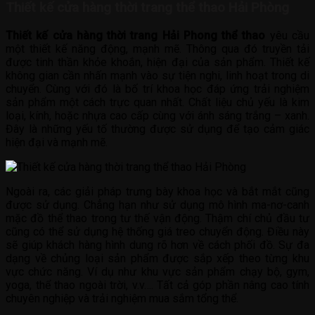
Thiết kế cửa hàng thời trang thể thao Hải Phòng
Thiết kế cửa hàng thời trang Hải Phong thể thao
yêu cầu
một thiết kế năng động, mạnh mẽ. Thông qua đó truyền tải
được tinh thần khỏe khoắn, hiện đại của sản phẩm. Thiết kế
không gian cần nhấn mạnh vào sự tiện nghi, linh hoạt trong di
chuyển. Cùng với đó là bố trí khoa học đáp ứng trải nghiệm
sản phẩm một cách trực quan nhất. Chất liệu chủ yếu là kim
loại, kính, hoặc nhựa cao cấp cùng với ánh sáng trắng – xanh.
Đây là những yếu tố thường được sử dụng để tạo cảm giác
hiện đại và mạnh mẽ.
Ngoài ra, các giải pháp trưng bày khoa học và bắt mắt cũng
được sử dụng. Chẳng hạn như sử dụng mô hình ma-nơ-canh
mặc đồ thể thao trong tư thế vận động. Thậm chí chủ đầu tư
cũng có thể sử dụng hệ thống giá treo chuyển động. Điều này
sẽ giúp khách hàng hình dung rõ hơn về cách phối đồ. Sự đa
dạng về chủng loại sản phẩm được sắp xếp theo từng khu
vực chức năng. Ví dụ như khu vực sản phẩm chạy bộ, gym,
yoga, thể thao ngoài trời, v.v…. Tất cả góp phần nâng cao tính
chuyên nghiệp và trải nghiệm mua sắm tổng thể.