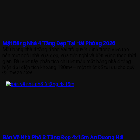
Mặt Bằng Nhà 4 Tầng Đẹp Tại Hải Phòng 2026
Mặt bằng nhà 4 tầng đóng vai trò quyết định trong việc tạo
nên một ngôi nhà vừa đẹp, vừa tiện nghi và bền vững theo thời
gian. Bài viết này phân tích chi tiết mẫu mặt bằng nhà 4 tầng
hiện đại diện tích khoảng 180m² – một thiết kế tối ưu cho quỹ
Th6 28, 2026
Bản Vẽ Nhà Phố 3 Tầng Đẹp 4x15m An Dương Hải