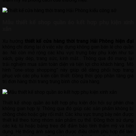
Mẫu thiết kế shop quần áo kết hợp phụ kiện xinh
xắn
Xu hướng
thiết kế cửa hàng thời trang Hải Phòng hiện đại
không chỉ dừng lại ở việc xây dựng không gian bán lẻ cho quần
áo. Nó còn mở rộng các khu vực trưng bày phụ kiện như túi
xách, giày dép, trang sức, kính mắt… Thông qua đó mang lại
trải nghiệm mua sắm toàn diện và tiện lợi cho khách hàng. Mô
hình “one-stop shopping” này giúp dễ dàng phối hợp trang
phục với các phụ kiện cần thiết. Đồng thời góp phần tăng giá
trị đơn hàng thời trang trung bình cho cửa hàng.
Thiết kế shop quần áo kết hợp phụ kiện đòi hỏi sự phân chia
không gian hợp lý. Thông qua đó giúp các sản phẩm không bị
chồng chéo hoặc gây rối mắt. Các khu vực trưng bày nên được
thiết kế theo từng nhóm sản phẩm cụ thể. Đồng thời sử dụng
các kệ, tủ hoặc bảng treo để đảm bảo tính thẩm mỹ và tiện
dụng. Hệ thống ánh sáng cần được điều chỉnh phù hợp để làm