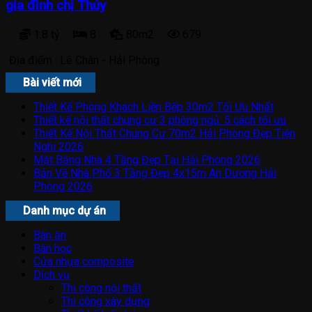
gia đình chị Thúy
1.8 tỷ
8
80m2
679
Địa điểm :
Lê Chân - Hải Phòng
Bài viết mới
Thiết Kế Phòng Khách Liền Bếp 30m2 Tối Ưu Nhất
Thiết kế nội thất chung cư 3 phòng ngủ: 5 cách tối ưu
Thiết Kế Nội Thất Chung Cư 70m2 Hải Phòng Đẹp Tiện
Nghi 2026
Mặt Bằng Nhà 4 Tầng Đẹp Tại Hải Phòng 2026
Bản Vẽ Nhà Phố 3 Tầng Đẹp 4x15m An Dương Hải
Phòng 2026
Danh mục dự án
Bàn ăn
Bàn học
Cửa nhựa composite
Dịch vụ
Thi công nội thất
Thi công xây dựng