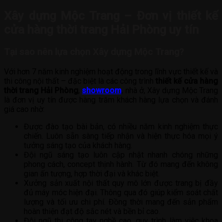
Xây dựng Mộc Trang – Đơn vị thiết kế
cửa hàng thời trang Hải Phòng uy tín
Tại sao nên lựa chọn Xây dựng Mộc Trang?
Với hơn 7 năm kinh nghiệm hoạt động trong lĩnh vực thiết kế và
thi công nội thất – đặc biệt là các công trình
thiết kế cửa hàng
thời trang Hải Phòng
,
showroom
, nhà ở, Xây dựng Mộc Trang
là đơn vị uy tín được hàng trăm khách hàng lựa chọn và đánh
giá cao nhờ:
Được đào tạo bài bản, có nhiều năm kinh nghiệm thực
chiến. Luôn sẵn sàng tiếp nhận và hiện thực hóa mọi ý
tưởng sáng tạo của khách hàng.
Đội ngũ sáng tạo luôn cập nhật nhanh chóng những
phong cách, concept thịnh hành. Từ đó mang đến không
gian ấn tượng, hợp thời đại và khác biệt.
Xưởng sản xuất nội thất quy mô lớn được trang bị đầy
đủ máy móc hiện đại. Thông qua đó giúp kiểm soát chất
lượng và tối ưu chi phí. Đồng thời mang đến sản phẩm
hoàn thiện đạt độ sắc nét và bền bỉ cao.
Đội ngũ thi công tay nghề cao, quy trình làm việc khoa