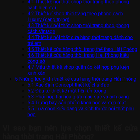
4.1
Thiết kế nội thất shop thời trang theo phong
cách hiện đại
4.2
Thiết kế shop thời trang theo phong cách
Luxury (sang trọng)
4.3
Thiết kế nội thất shop thời trang theo phong
cách Vintage
4.4
Thiết kế nội thất cửa hàng thời trang dành cho
trẻ em
4.5
Thiết kế cửa hàng thời trang thể thao Hải Phòng
4.6
Thiết kế cửa hàng thời trang Hải Phòng kiểu
công sở
4.7
Mẫu thiết kế shop quần áo kết hợp phụ kiện
xinh xắn
5
Những lưu ý khi thiết kế cửa hàng thời trang Hải Phòng
5.1
Xác định Concept thiết kế chủ đạo
5.2
Đầu tư thiết kế mặt tiền ấn tượng
5.3
Phối hợp hài hòa giữa màu sắc và ánh sáng
5.4
Trưng bày sản phẩm khoa học và đẹp mắt
5.5
Lựa chọn kiểu dáng và kích thước nội thất phù
hợp
Vì sao bạn nên lựa chọn thiết kế cửa
hàng thời trang Hải Phòng?