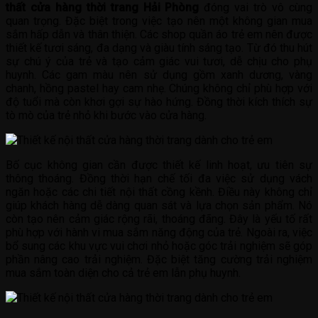
thất cửa hàng thời trang Hải Phòng
đóng vai trò vô cùng
quan trọng. Đặc biệt trong việc tạo nên một không gian mua
sắm hấp dẫn và thân thiện. Các shop quần áo trẻ em nên được
thiết kế tươi sáng, đa dạng và giàu tính sáng tạo. Từ đó thu hút
sự chú ý của trẻ và tạo cảm giác vui tươi, dễ chịu cho phụ
huynh. Các gam màu nên sử dụng gồm xanh dương, vàng
chanh, hồng pastel hay cam nhẹ. Chúng không chỉ phù hợp với
độ tuổi mà còn khơi gợi sự hào hứng. Đồng thời kích thích sự
tò mò của trẻ nhỏ khi bước vào cửa hàng.
Bố cục không gian cần được thiết kế linh hoạt, ưu tiên sự
thông thoáng. Đồng thời hạn chế tối đa việc sử dụng vách
ngăn hoặc các chi tiết nội thất cồng kềnh. Điều này không chỉ
giúp khách hàng dễ dàng quan sát và lựa chọn sản phẩm. Nó
còn tạo nên cảm giác rộng rãi, thoáng đãng. Đây là yếu tố rất
phù hợp với hành vi mua sắm năng động của trẻ. Ngoài ra, việc
bổ sung các khu vực vui chơi nhỏ hoặc góc trải nghiệm sẽ góp
phần nâng cao trải nghiệm. Đặc biệt tăng cường trải nghiệm
mua sắm toàn diện cho cả trẻ em lẫn phụ huynh.