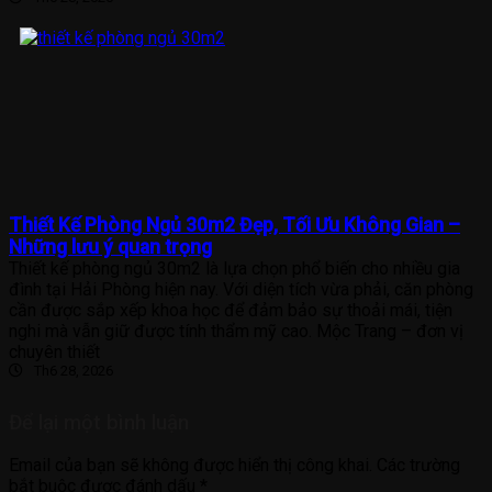
Thiết Kế Phòng Ngủ 30m2 Đẹp, Tối Ưu Không Gian –
Những lưu ý quan trọng
Thiết kế phòng ngủ 30m2 là lựa chọn phổ biến cho nhiều gia
đình tại Hải Phòng hiện nay. Với diện tích vừa phải, căn phòng
cần được sắp xếp khoa học để đảm bảo sự thoải mái, tiện
nghi mà vẫn giữ được tính thẩm mỹ cao. Mộc Trang – đơn vị
chuyên thiết
Th6 28, 2026
Để lại một bình luận
Email của bạn sẽ không được hiển thị công khai.
Các trường
bắt buộc được đánh dấu
*