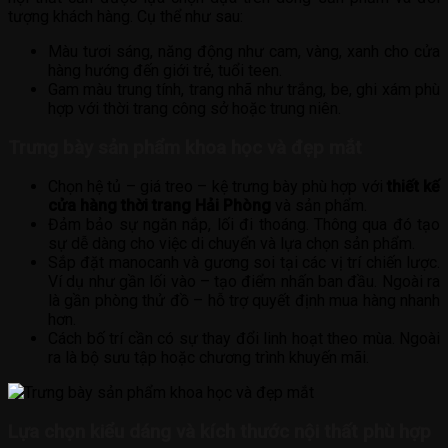
tượng khách hàng. Cụ thể như sau:
Màu tươi sáng, năng động như cam, vàng, xanh cho cửa
hàng hướng đến giới trẻ, tuổi teen.
Gam màu trung tính, trang nhã như trắng, be, ghi xám phù
hợp với thời trang công sở hoặc trung niên.
Trưng bày sản phẩm khoa học và đẹp mắt
Chọn hệ tủ – giá treo – kệ trưng bày phù hợp với
thiết kế
cửa hàng thời trang Hải Phòng
và sản phẩm.
Đảm bảo sự ngăn nắp, lối đi thoáng. Thông qua đó tạo
sự dễ dàng cho việc di chuyển và lựa chọn sản phẩm.
Sắp đặt manocanh và gương soi tại các vị trí chiến lược.
Ví dụ như gần lối vào – tạo điểm nhấn ban đầu. Ngoài ra
là gần phòng thử đồ – hỗ trợ quyết định mua hàng nhanh
hơn.
Cách bố trí cần có sự thay đổi linh hoạt theo mùa. Ngoài
ra là bộ sưu tập hoặc chương trình khuyến mãi.
Lựa chọn kiểu dáng và kích thước nội thất phù hợp