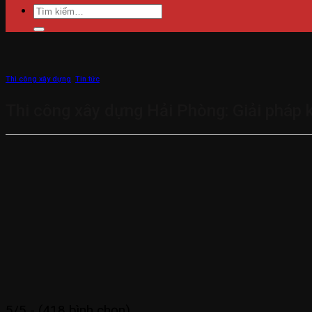
Tìm
kiếm:
Thi công xây dựng
,
Tin tức
Thi công xây dựng Hải Phòng: Giải pháp 
5/5 - (418 bình chọn)