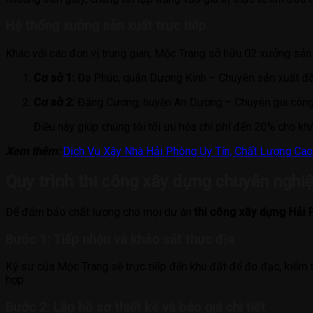
Hệ thống xưởng sản xuất trực tiếp
Khác với các đơn vị trung gian, Mộc Trang sở hữu 02 xưởng sản 
Cơ sở 1:
Đa Phúc, quận Dương Kinh – Chuyên sản xuất đồ 
Cơ sở 2:
Đăng Cương, huyện An Dương – Chuyên gia công 
Điều này giúp chúng tôi tối ưu hóa chi phí đến 20% cho kh
Xem thêm:
Dịch Vụ Xây Nhà Hải Phòng Uy Tín, Chất Lượng Cao
Quy trình thi công xây dựng chuyên nghi
Để đảm bảo chất lượng cho mọi dự án
thi công xây dựng Hải
Bước 1: Tiếp nhận và khảo sát thực địa
Kỹ sư của Mộc Trang sẽ trực tiếp đến khu đất để đo đạc, kiểm t
hợp.
Bước 2: Lập hồ sơ thiết kế và báo giá chi tiết