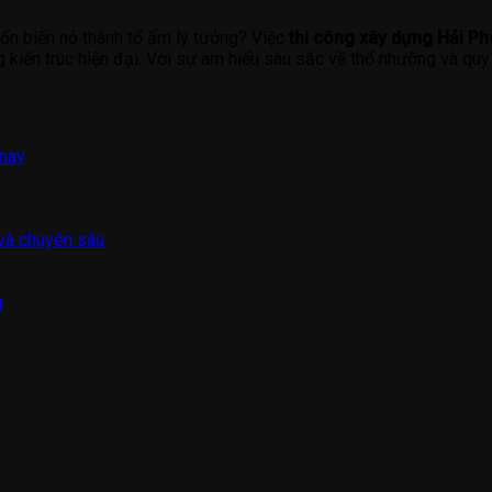
n biến nó thành tổ ấm lý tưởng? Việc
thi công xây dựng Hải P
 kiến trúc hiện đại. Với sự am hiểu sâu sắc về thổ nhưỡng và qu
 nay
 và chuyên sâu
g