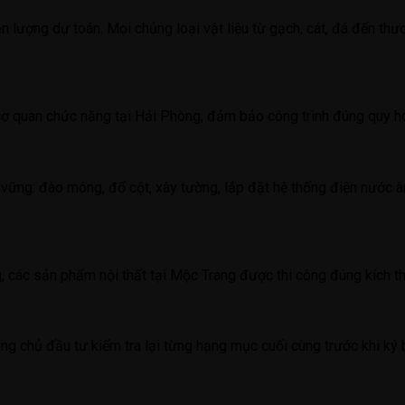
 lượng dự toán. Mọi chủng loại vật liệu từ gạch, cát, đá đến thươ
cơ quan chức năng tại Hải Phòng, đảm bảo công trình đúng quy hoạ
ền vững: đào móng, đổ cột, xây tường, lắp đặt hệ thống điện nước
êng, các sản phẩm nội thất tại Mộc Trang được thi công đúng kích 
ùng chủ đầu tư kiểm tra lại từng hạng mục cuối cùng trước khi ký 