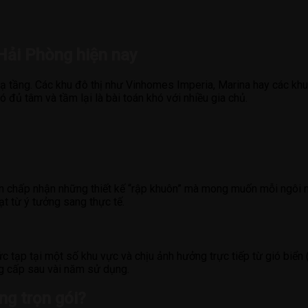
 Hải Phòng hiện nay
ạ tầng. Các khu đô thị như Vinhomes Imperia, Marina hay các khu
ó đủ tâm và tầm lại là bài toán khó với nhiều gia chủ.
chấp nhận những thiết kế “rập khuôn” mà mong muốn mỗi ngôi nhà 
ạt từ ý tưởng sang thực tế.
ức tạp tại một số khu vực và chịu ảnh hưởng trực tiếp từ gió biể
ng cấp sau vài năm sử dụng.
ng trọn gói?