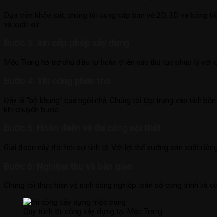
Dựa trên khảo sát, chúng tôi cung cấp bản vẽ 2D, 3D và bảng tiên
và xuất xứ.
Bước 3: Xin cấp phép xây dựng
Mộc Trang hỗ trợ chủ đầu tư hoàn thiện các thủ tục pháp lý với 
Bước 4: Thi công phần thô
Đây là “bộ khung” của ngôi nhà. Chúng tôi tập trung vào tính b
khi chuyển bước.
Bước 5: Hoàn thiện và thi công nội thất
Giai đoạn này đòi hỏi sự tinh tế. Với lợi thế xưởng sản xuất ri
Bước 6: Nghiệm thu và bàn giao
Chúng tôi thực hiện vệ sinh công nghiệp toàn bộ công trình và c
Quy trình thi công xây dựng tại Mộc Trang