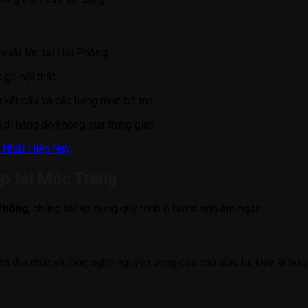
xuất lớn tại Hải Phòng:
gỗ nội thất.
kết cấu và các hạng mục bổ trợ.
ách hàng do không qua trung gian.
 Nhất Hiện Nay
ệp tại Mộc Trang
 Phòng
, chúng tôi áp dụng quy trình 6 bước nghiêm ngặt:
ra địa chất và lắng nghe nguyện vọng của chủ đầu tư. Đây là bướ