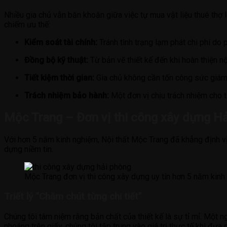
Nhiều gia chủ vẫn băn khoăn giữa việc tự mua vật liệu thuê thợ 
chiếm ưu thế:
Kiểm soát tài chính:
Tránh tình trạng lạm phát chi phí do p
Đồng bộ kỹ thuật:
Từ bản vẽ thiết kế đến khi hoàn thiện n
Tiết kiệm thời gian:
Gia chủ không cần tốn công sức giám 
Trách nhiệm bảo hành:
Một đơn vị chịu trách nhiệm cho t
Mộc Trang – Đơn vị thi công xây dựng Hả
Với hơn 5 năm kinh nghiệm, Nội thất Mộc Trang đã khẳng định vị
dựng niềm tin.
Mộc Trang đơn vị thi công xây dựng uy tín hơn 5 năm kinh
Triết lý “Chăm chút từng chi tiết”
Chúng tôi tâm niệm rằng bản chất của thiết kế là sự tỉ mỉ. Một 
nhoáng trên giấy, chúng tôi tập trung vào giá trị thực tế khi đưa