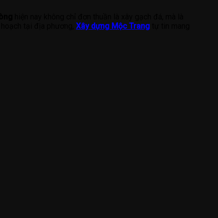
hòng
hiện nay không chỉ đơn thuần là xây gạch đá, mà là
y hoạch tại địa phương,
Xây dựng Mộc Trang
tự tin mang