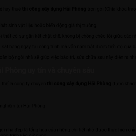
lẻ hay thuê
thi công xây dựng Hải Phòng
trọn gói (Chìa khóa trao
hát sinh vật liệu hoặc biến động giá thị trường.
ội thất có sự gắn kết chặt chẽ, không bị chồng chéo lỗi giữa các n
sát hằng ngày tại công trình mà vẫn nắm bắt được tiến độ qua b
oàn bộ ngôi nhà sẽ giúp việc bảo trì, sửa chữa sau này diễn ra nh
i Phòng uy tín và chuyên sâu
 thế là công ty chuyên
thi công xây dựng Hải Phòng
được khách 
 nghiệm tại Hải Phòng
ngôi nhà đẹp là tổng hòa của những chi tiết nhỏ được thực hiện c
 công trình vào sử dụng.