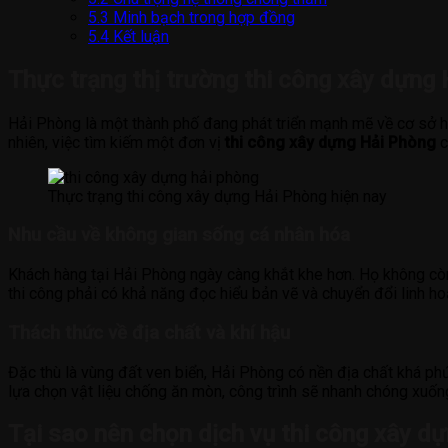
5.3
Minh bạch trong hợp đồng
5.4
Kết luận
Thực trạng thị trường thi công xây dựng
Hải Phòng là một thành phố đang phát triển mạnh mẽ về cơ sở h
nhiên, việc tìm kiếm một đơn vị
thi công xây dựng Hải Phòng
c
Thực trạng thi công xây dựng Hải Phòng hiện nay
Nhu cầu về không gian sống cá nhân hóa
Khách hàng tại Hải Phòng ngày càng khắt khe hơn. Họ không còn 
thi công phải có khả năng đọc hiểu bản vẽ và chuyển đổi linh ho
Thách thức về địa chất và khí hậu
Đặc thù là vùng đất ven biển, Hải Phòng có nền địa chất khá ph
lựa chọn vật liệu chống ăn mòn, công trình sẽ nhanh chóng xuố
Tại sao nên chọn dịch vụ thi công xây dự