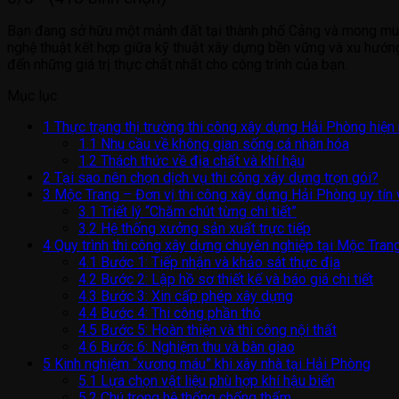
Bạn đang sở hữu một mảnh đất tại thành phố Cảng và mong muố
nghệ thuật kết hợp giữa kỹ thuật xây dựng bền vững và xu hướng
đến những giá trị thực chất nhất cho công trình của bạn.
Mục lục
1
Thực trạng thị trường thi công xây dựng Hải Phòng hiện
1.1
Nhu cầu về không gian sống cá nhân hóa
1.2
Thách thức về địa chất và khí hậu
2
Tại sao nên chọn dịch vụ thi công xây dựng trọn gói?
3
Mộc Trang – Đơn vị thi công xây dựng Hải Phòng uy tín
3.1
Triết lý “Chăm chút từng chi tiết”
3.2
Hệ thống xưởng sản xuất trực tiếp
4
Quy trình thi công xây dựng chuyên nghiệp tại Mộc Tran
4.1
Bước 1: Tiếp nhận và khảo sát thực địa
4.2
Bước 2: Lập hồ sơ thiết kế và báo giá chi tiết
4.3
Bước 3: Xin cấp phép xây dựng
4.4
Bước 4: Thi công phần thô
4.5
Bước 5: Hoàn thiện và thi công nội thất
4.6
Bước 6: Nghiệm thu và bàn giao
5
Kinh nghiệm “xương máu” khi xây nhà tại Hải Phòng
5.1
Lựa chọn vật liệu phù hợp khí hậu biển
5.2
Chú trọng hệ thống chống thấm