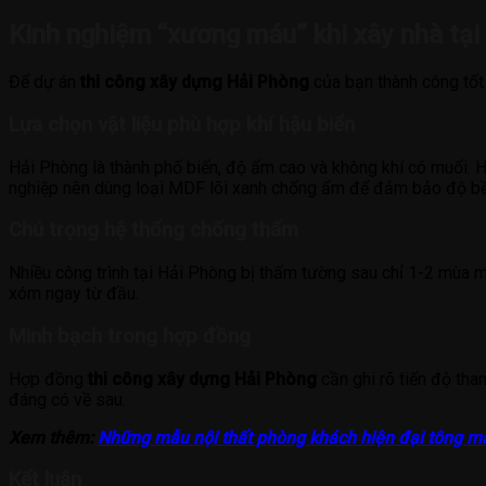
Kinh nghiệm “xương máu” khi xây nhà tại
Để dự án
thi công xây dựng Hải Phòng
của bạn thành công tốt 
Lựa chọn vật liệu phù hợp khí hậu biển
Hải Phòng là thành phố biển, độ ẩm cao và không khí có muối. H
nghiệp nên dùng loại MDF lõi xanh chống ẩm để đảm bảo độ bề
Chú trọng hệ thống chống thấm
Nhiều công trình tại Hải Phòng bị thấm tường sau chỉ 1-2 mùa m
xóm ngay từ đầu.
Minh bạch trong hợp đồng
Hợp đồng
thi công xây dựng Hải Phòng
cần ghi rõ tiến độ tha
đáng có về sau.
Xem thêm:
Những mẫu nội thất phòng khách hiện đại tông mà
Kết luận