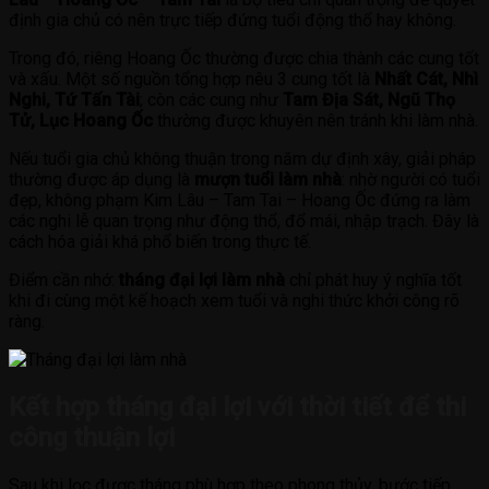
định gia chủ có nên trực tiếp đứng tuổi động thổ hay không.
Trong đó, riêng Hoang Ốc thường được chia thành các cung tốt
và xấu. Một số nguồn tổng hợp nêu 3 cung tốt là
Nhất Cát, Nhì
Nghi, Tứ Tấn Tài
; còn các cung như
Tam Địa Sát, Ngũ Thọ
Tử, Lục Hoang Ốc
thường được khuyên nên tránh khi làm nhà.
Nếu tuổi gia chủ không thuận trong năm dự định xây, giải pháp
thường được áp dụng là
mượn tuổi làm nhà
: nhờ người có tuổi
đẹp, không phạm Kim Lâu – Tam Tai – Hoang Ốc đứng ra làm
các nghi lễ quan trọng như động thổ, đổ mái, nhập trạch. Đây là
cách hóa giải khá phổ biến trong thực tế.
Điểm cần nhớ:
tháng đại lợi làm nhà
chỉ phát huy ý nghĩa tốt
khi đi cùng một kế hoạch xem tuổi và nghi thức khởi công rõ
ràng.
Kết hợp tháng đại lợi với thời tiết để thi
công thuận lợi
Sau khi lọc được tháng phù hợp theo phong thủy, bước tiếp