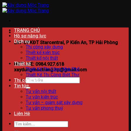
Bỏ
qua
nội
dung
TRANG CHỦ
Hồ sơ năng lực
Dịch vụ
Lk1-09 KĐT Starcentral, P Kiến An, TP Hải Phòng
Thi công xây dựng
Thiết kế kiến trúc
Thiết kế nội thất
Thiết kế
HOTLINE: 0984.927.618
Thiết Kế Thi Công Nhà Phố
xaydungmoctrang.hp@gmail.com
Thiết Kế Thi Công Biệt Thự
Tìm
Thi công xây dựng
kiếm:
Tin tức
Tư vấn nội thất
Tư vấn kiến trúc
Tư vấn – giám sát xây dựng
Tư vấn phong thuỷ
Liên Hệ
Tìm
kiếm: