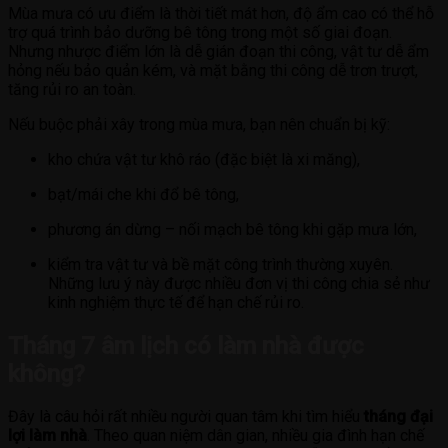
Mùa mưa có ưu điểm là thời tiết mát hơn, độ ẩm cao có thể hỗ
trợ quá trình bảo dưỡng bê tông trong một số giai đoạn.
Nhưng nhược điểm lớn là dễ gián đoạn thi công, vật tư dễ ẩm
hỏng nếu bảo quản kém, và mặt bằng thi công dễ trơn trượt,
tăng rủi ro an toàn.
Nếu buộc phải xây trong mùa mưa, bạn nên chuẩn bị kỹ:
kho chứa vật tư khô ráo (đặc biệt là xi măng),
bạt/mái che khi đổ bê tông,
phương án dừng – nối mạch bê tông khi gặp mưa lớn,
kiểm tra vật tư và bề mặt công trình thường xuyên.
Những lưu ý này được nhiều đơn vị thi công chia sẻ như
kinh nghiệm thực tế để hạn chế rủi ro.
Tháng 7 âm lịch có làm nhà được
không?
Đây là câu hỏi rất nhiều người quan tâm khi tìm hiểu
tháng đại
lợi làm nhà
. Theo quan niệm dân gian, nhiều gia đình hạn chế