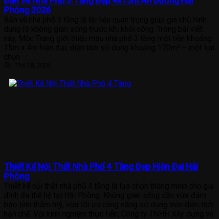
Bản Vẽ Nhà Phố 3 Tầng Đẹp 4x15m An Dương Hải
Phòng 2026
Bản vẽ nhà phố 3 tầng là tài liệu quan trọng giúp gia chủ hình
dung rõ không gian sống trước khi khởi công. Trong bài viết
này, Mộc Trang giới thiệu mẫu nhà phố 3 tầng mặt tiền khoảng
15m x 4m hiện đại, diện tích sử dụng khoảng 170m² – một lựa
chọn
Th6 28, 2026
Thiết Kế Nội Thất Nhà Phố 4 Tầng Đẹp Hiện Đại Hải
Phòng
Thiết kế nội thất nhà phố 4 tầng là lựa chọn thông minh cho gia
đình đa thế hệ tại Hải Phòng. Không gian sống cần vừa đảm
bảo tính thẩm mỹ, vừa tối ưu công năng sử dụng trên diện tích
hạn chế. Với kinh nghiệm thực tiễn, Công ty TNHH Xây dựng và