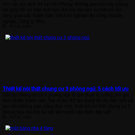
cho các gia đình trẻ tại Hải Phòng. Không gian mở này không
chỉ giúp tối ưu diện tích hạn chế mà còn tạo sự kết nối ấm
cúng giữa các thành viên. Với kinh nghiệm thi công chuyên
nghiệp, Công ty Mộc
Th7 26, 2026
Thiết kế nội thất chung cư 3 phòng ngủ: 5 cách tối ưu
Căn hộ chung cư có 3 phòng ngủ là lựa chọn lý tưởng cho gia
đình nhiều thành viên. Tuy nhiên, để tận dụng tối đa diện tích và
tạo nên không gian sống đẹp mắt, thiết kế nội thất chung cư 3
phòng ngủ đòi hỏi sự lên kế hoạch cẩn thận. Bài viết
Th7 26, 2026