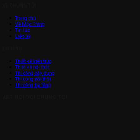
VỀ CHÚNG TÔI
Trang chủ
Về Mộc Trang
Tin tức
Liên hệ
DỊCH VỤ
Thiết kế kiến trúc
Thiết kế nội thất
Thi công xây dựng
Thi công nội thất
Thi công hạ tầng
KẾT NỐI VỚI CHÚNG TÔI