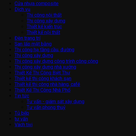
Cửa nhựa composite
Dịch vụ
Thi công nội thất
Thi công xây dựng
Thiết kế kiến trúc
Thiết kế nội thất
Đèn trang trí
San lấp mặt bằng
Thi công hạ tầng cầu, đường
Thi công xây dựng
Thi công xây dựng công trình công cộng
Thi công xây dựng nhà xưởng
Thiết Kế Thi Công Biệt Thự
Thiết kế thi công khách sạn
Thiết kế thi công nhà hàng, café
Thiết Kế Thi Công Nhà Phố
Tin tức
Tư vấn - giám sát xây dựng
Tư vấn phong thuỷ
Tủ bếp
tư vấn
Vách tivi