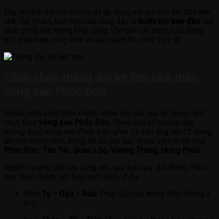
Đây là cách tra cứu nhanh, dễ áp dụng với gia chủ lần đầu làm
nhà. Tuy nhiên, bạn nên hiểu rằng đây là
bước lọc ban đầu
. Để
chốt chính xác tháng khởi công, vẫn cần xét thêm tuổi động
thổ, điều kiện công trình và kế hoạch thi công thực tế.
Cách chọn tháng đại lợi làm nhà theo
vòng sao Phúc Đức
Ngoài cách chọn theo mệnh, nhiều gia chủ còn áp dụng cách
chọn theo
vòng sao Phúc Đức
. Theo một số hướng dẫn
phong thủy, vòng sao Phúc Đức gồm 12 sao ứng với 12 tháng
âm lịch trong năm; trong đó có các sao được xem là tốt như
Phúc Đức, Tấn Tài, Quan Lộc, Vượng Trang, Hưng Phúc
.
Nguồn hướng dẫn này cũng nêu quy luật quy đổi tháng Phúc
Đức theo nhóm tam hợp năm sinh, ví dụ:
Năm
Tỵ – Dậu – Sửu
: Phúc Đức tại tháng Mão (tháng 2
âm)