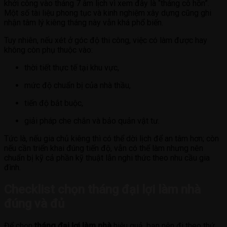
khởi công vào tháng 7 âm lịch vì xem đây là “tháng cô hồn”.
Một số tài liệu phong tục và kinh nghiệm xây dựng cũng ghi
nhận tâm lý kiêng tháng này vẫn khá phổ biến.
Tuy nhiên, nếu xét ở góc độ thi công, việc có làm được hay
không còn phụ thuộc vào:
thời tiết thực tế tại khu vực,
mức độ chuẩn bị của nhà thầu,
tiến độ bắt buộc,
giải pháp che chắn và bảo quản vật tư.
Tức là, nếu gia chủ kiêng thì có thể dời lịch để an tâm hơn; còn
nếu cần triển khai đúng tiến độ, vẫn có thể làm nhưng nên
chuẩn bị kỹ cả phần kỹ thuật lẫn nghi thức theo nhu cầu gia
đình.
Checklist chọn tháng đại lợi làm nhà
đúng và đủ
Để chọn
tháng đại lợi làm nhà
hiệu quả, bạn nên đi theo thứ