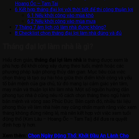
Hoang Ốc – Tam Tai
6
Kết hợp tháng đại lợi với thời tiết để thi công thuận lợi
6.1
Nếu khởi công vào mùa khô
6.2
Nếu khởi công vào mùa mưa
7
Tháng 7 âm lịch có làm nhà được không?
8
Checklist chọn tháng đại lợi làm nhà đúng và đủ
Tháng đại lợi làm nhà là gì?
Hiểu đơn giản,
tháng đại lợi làm nhà
là tháng được xem là
phù hợp để khởi công xây dựng theo tuổi, mệnh hoặc các
phương pháp luận phong thủy dân gian. Mục tiêu của việc
chọn tháng là tạo sự hài hòa giữa thời điểm khởi công và yếu
tố bản mệnh của gia chủ, từ đó mang lại cảm giác yên tâm,
may mắn và thuận lợi khi làm nhà. Một số nguồn hướng dẫn
phong tục nhà ở cũng nêu rõ cách chọn tháng theo ngũ hành
bản mệnh và vòng sao Phúc Đức. Bên cạnh đó, nhiều tài liệu
phong thủy về làm nhà hiện nay cũng nhấn mạnh rằng việc xem
tháng không đứng riêng lẻ, mà nên kết hợp với việc xem tuổi
động thổ (Kim Lâu – Hoang Ốc – Tam Tai) để đưa ra quyết
định hợp lý hơn.
Xem thêm:
Chọn Ngày Động Thổ: Khởi Đầu An Lành Cho