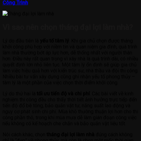
Công Trình
Vì sao nên chọn tháng đại lợi làm nhà?
Lý do đầu tiên là
yếu tố tâm lý
. Khi gia chủ chọn được tháng
khởi công phù hợp với niềm tin và quan niệm gia đình, quá trình
làm nhà thường bớt áp lực hơn, dễ thống nhất với người thân
hơn. Điều này rất quan trọng vì xây nhà là quá trình dài, có nhiều
quyết định lớn nhỏ liên tục. Một tâm lý ổn định sẽ giúp gia chủ
làm việc hiệu quả hơn với kiến trúc sư, nhà thầu và đội thi công.
Nhiều bài tư vấn xây dựng cũng ghi nhận yếu tố phong thủy –
tâm lý là một phần của việc chọn thời điểm khởi công.
Lý do thứ hai là
tối ưu tiến độ và chi phí
. Các bài viết về kinh
nghiệm thi công đều cho thấy thời tiết ảnh hưởng trực tiếp đến
tiến độ đổ bê tông, bảo quản vật tư, năng suất lao động và
nguy cơ phát sinh chi phí. Mùa khô thường thuận lợi hơn cho thi
công phần thô, trong khi mùa mưa dễ làm gián đoạn công việc
nếu không có kế hoạch che chắn và bảo quản vật liệu tốt.
Nói cách khác, chọn
tháng đại lợi làm nhà
đúng cách không
chỉ là “đẹp” về phong thủy, mà còn là chọn một mốc thời gian