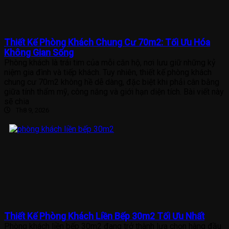
Thiết Kế Phòng Khách Chung Cư 70m2: Tối Ưu Hóa
Không Gian Sống
Phòng khách là trái tim của mỗi căn hộ, nơi lưu giữ những kỷ
niệm gia đình và tiếp khách. Tuy nhiên, thiết kế phòng khách
chung cư 70m2 không hề dễ dàng, đặc biệt khi phải cân bằng
giữa tính thẩm mỹ, công năng và giới hạn diện tích. Bài viết này
sẽ chia
Th8 9, 2026
Thiết Kế Phòng Khách Liền Bếp 30m2 Tối Ưu Nhất
Phòng khách liền bếp 30m2 đang trở thành lựa chọn hàng đầu