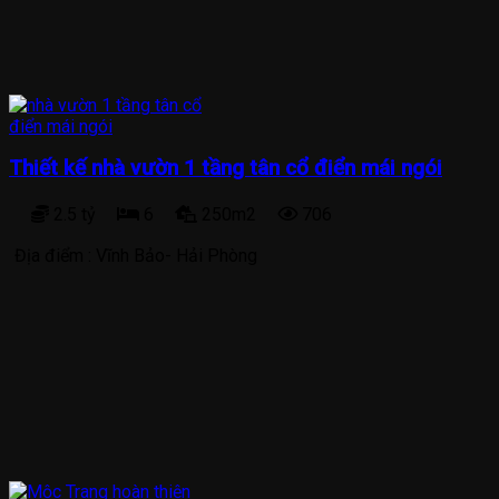
Thiết kế nhà vườn 1 tầng tân cổ điển mái ngói
2.5 tỷ
6
250m2
706
Địa điểm :
Vĩnh Bảo- Hải Phòng