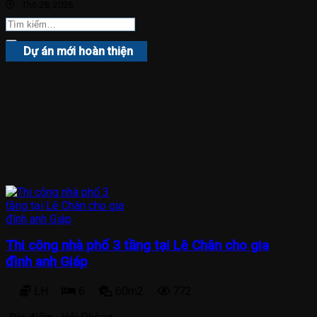
Th6 28, 2026
Dự án mới hoàn thiện
Thi công nhà phố 3 tầng tại Lê Chân cho gia
đình anh Giáp
LH
6
60m2
772