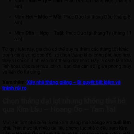
Năm
Thân – Tý – Thìn
: Phúc Đức tại tháng Ngọ (tháng 5
âm)
Năm
Hợi – Mão – Mùi
: Phúc Đức tại tháng Dậu (tháng 8
âm)
Năm
Dần – Ngọ – Tuất
: Phúc Đức tại tháng Tý (tháng 11
âm)
Từ quy luật này, gia chủ có thể suy ra thêm các tháng tốt khác
trong cùng vòng sao để lựa chọn tháng khởi công phù hợp hơn,
thay vì chỉ cố định vào một tháng duy nhất. Đây là cách làm khá
linh hoạt, đặc biệt hữu ích khi bạn cần cân đối giữa phong thủy
và tiến độ thi công.
Xem thêm:
Xây nhà tháng giêng – Bí quyết tiết kiệm và
tránh rủi ro
Chọn tháng đại lợi nhưng không thể bỏ
qua Kim Lâu – Hoang Ốc – Tam Tai
Một sai lầm phổ biến là chỉ xem tháng mà không xem
tuổi làm
nhà
. Trên thực tế, nhiều tài liệu phong tục nhà ở đều xem
Kim
Lâu – Hoang Ốc – Tam Tai
là bộ tiêu chí quan trọng để quyết