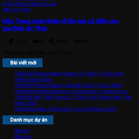
Mộc Trang hoàn thiện tổ ấm tân cổ điển cho
gia đình chị Thúy
1.8 tỷ
8
80m2
686
Địa điểm :
Lê Chân - Hải Phòng
Bài viết mới
Thiết Kế Phòng Khách Chung Cư 70m2: Tối Ưu Hóa
Không Gian Sống
Thiết Kế Phòng Khách Liền Bếp 30m2 Tối Ưu Nhất
Thiết kế nội thất chung cư 3 phòng ngủ: 5 cách tối ưu
Thiết Kế Nội Thất Chung Cư 70m2 Hải Phòng Đẹp Tiện
Nghi 2026
Mặt Bằng Nhà 4 Tầng Đẹp Tại Hải Phòng 2026
Danh mục dự án
Bàn ăn
Bàn học