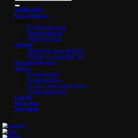
kiếm:
TRANG CHỦ
Hồ sơ năng lực
Dịch vụ
Thi công xây dựng
Thiết kế kiến trúc
Thiết kế nội thất
Thiết kế
Thiết Kế Thi Công Nhà Phố
Thiết Kế Thi Công Biệt Thự
Thi công xây dựng
Tin tức
Tư vấn nội thất
Tư vấn kiến trúc
Tư vấn – giám sát xây dựng
Tư vấn phong thuỷ
Liên Hệ
Đăng nhập
Newsletter