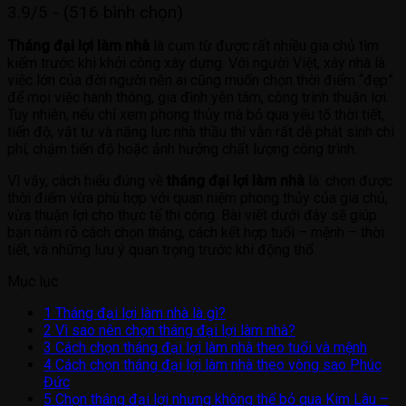
3.9/5 - (516 bình chọn)
Tháng đại lợi làm nhà
là cụm từ được rất nhiều gia chủ tìm
kiếm trước khi khởi công xây dựng. Với người Việt, xây nhà là
việc lớn của đời người nên ai cũng muốn chọn thời điểm “đẹp”
để mọi việc hanh thông, gia đình yên tâm, công trình thuận lợi.
Tuy nhiên, nếu chỉ xem phong thủy mà bỏ qua yếu tố thời tiết,
tiến độ, vật tư và năng lực nhà thầu thì vẫn rất dễ phát sinh chi
phí, chậm tiến độ hoặc ảnh hưởng chất lượng công trình.
Vì vậy, cách hiểu đúng về
tháng đại lợi làm nhà
là: chọn được
thời điểm vừa phù hợp với quan niệm phong thủy của gia chủ,
vừa thuận lợi cho thực tế thi công. Bài viết dưới đây sẽ giúp
bạn nắm rõ cách chọn tháng, cách kết hợp tuổi – mệnh – thời
tiết, và những lưu ý quan trọng trước khi động thổ.
Mục lục
1
Tháng đại lợi làm nhà là gì?
2
Vì sao nên chọn tháng đại lợi làm nhà?
3
Cách chọn tháng đại lợi làm nhà theo tuổi và mệnh
4
Cách chọn tháng đại lợi làm nhà theo vòng sao Phúc
Đức
5
Chọn tháng đại lợi nhưng không thể bỏ qua Kim Lâu –