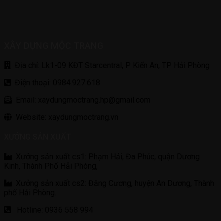
XÂY DỰNG MỘC TRANG
Địa chỉ: Lk1-09 KĐT Starcentral, P Kiến An, TP Hải Phòng
Điện thoại: 0984.927.618
Email: xaydungmoctrang.hp@gmail.com
Website: xaydungmoctrang.vn
XƯỞNG SẢN XUẤT
Xưởng sản xuất cs1: Phạm Hải, Đa Phúc, quận Dương
Kinh, Thành Phố Hải Phòng,
Xưởng sản xuất cs2: Đăng Cương, huyện An Dương, Thành
phố Hải Phòng.
Hotline: 0936 558 994