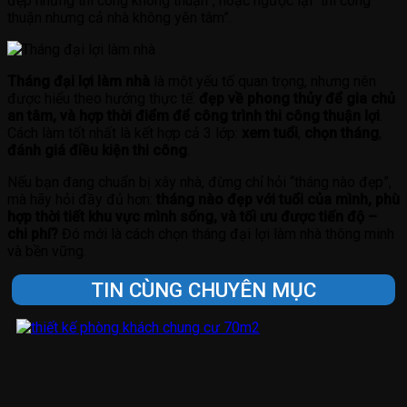
đẹp nhưng thi công không thuận”, hoặc ngược lại “thi công
thuận nhưng cả nhà không yên tâm”.
Tháng đại lợi làm nhà
là một yếu tố quan trọng, nhưng nên
được hiểu theo hướng thực tế:
đẹp về phong thủy để gia chủ
an tâm, và hợp thời điểm để công trình thi công thuận lợi
.
Cách làm tốt nhất là kết hợp cả 3 lớp:
xem tuổi
,
chọn tháng
,
đánh giá điều kiện thi công
.
Nếu bạn đang chuẩn bị xây nhà, đừng chỉ hỏi “tháng nào đẹp”,
mà hãy hỏi đầy đủ hơn:
tháng nào đẹp với tuổi của mình, phù
hợp thời tiết khu vực mình sống, và tối ưu được tiến độ –
chi phí?
Đó mới là cách chọn tháng đại lợi làm nhà thông minh
và bền vững.
TIN CÙNG CHUYÊN MỤC