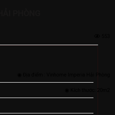
 HẢI PHÒNG
553
◉ Địa điểm :
Vinhome Imperia Hải Phòng
◉ Kích thước:
20m2