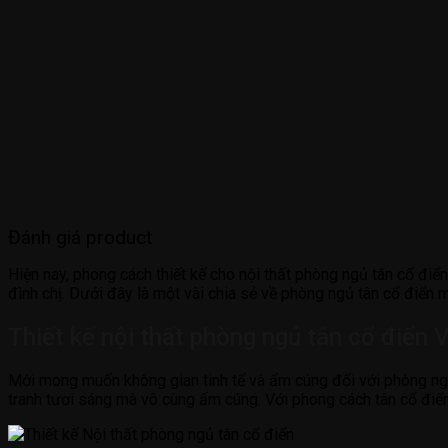
Đánh giá product
Hiện nay, phong cách thiết kế cho nội thất phòng ngủ tân cổ đi
đình chị. Dưới đây là một vài chia sẻ về phòng ngủ tân cổ điển
Thiết kế nội thất phòng ngủ tân cổ điển
Mới mong muốn không gian tinh tế và ấm cúng đối với phòng ng
tranh tươi sáng mà vô cùng ấm cúng. Với phong cách tân cổ điển,