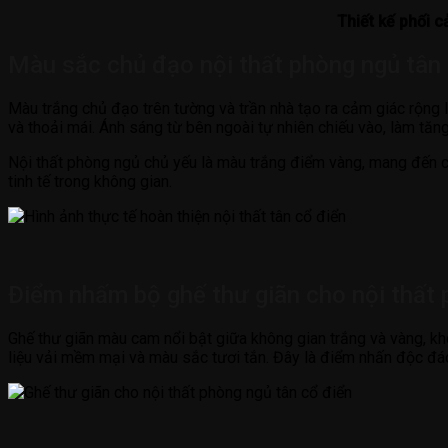
Thiết kế phối 
Màu sắc chủ đạo nội thất phòng ngủ tân
Màu trắng chủ đạo trên tường và trần nhà tạo ra cảm giác rộng 
và thoải mái. Ánh sáng từ bên ngoài tự nhiên chiếu vào, làm tă
Nội thất phòng ngủ chủ yếu là màu trắng điểm vàng, mang đến cả
tinh tế trong không gian.
Điểm nhấm bộ ghế thư giãn cho nội thất
Ghế thư giãn màu cam nổi bật giữa không gian trắng và vàng, khôn
liệu vải mềm mại và màu sắc tươi tắn. Đây là điểm nhấn độc đáo,