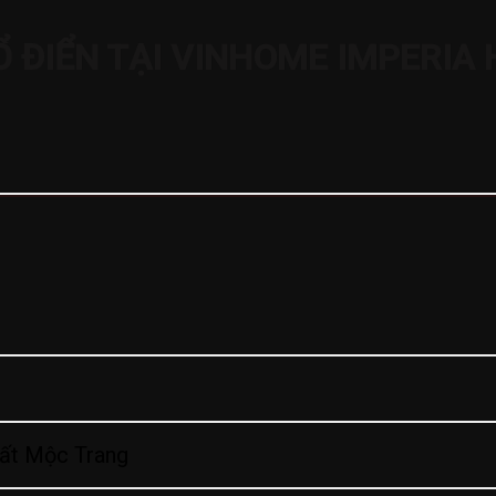
 ĐIỂN TẠI VINHOME IMPERIA
hất Mộc Trang