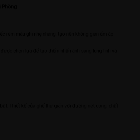
ải Phòng
hiếc rèm màu ghi nhẹ nhàng, tạo nên không gian ấm áp
 được chọn lựa để tạo điểm nhấn ánh sáng lung linh và
 bật. Thiết kế của ghế thư giãn với đường nét cong, chất