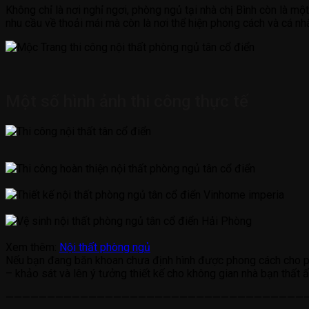
Không chỉ là nơi nghỉ ngơi, phòng ngủ tại nhà chị Bình còn là m
nhu cầu về thoải mái mà còn là nơi thể hiện phong cách và cá n
Một số hình ảnh thi công thực tế
Xem thêm:
Nội thất phòng ngủ
Nếu bạn đang băn khoan chưa định hình được phong cách cho p
– khảo sát và lên ý tưởng thiết kế cho không gian nhà bạn thất 
—————————————————————————————————————