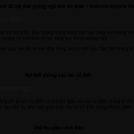
cảnh 3D nội thất phòng ngủ nhà chị Bình – Vinhome imperia H
 cổ điển
lớn và tinh khôi. Bức tường trắng được kết hợp cùng với những c
ng cường vẻ tươi mới và sự sáng tạo trong phòng ngủ.
m giác ấm áp và tràn đầy năng lượng tích cực. Các đèn trang trí
Nội thất phòng ngủ tân cổ điển
 phòng ngủ
g chỉ là nơi chị Bình có thể thư giãn mà còn là điểm trang trí nổi
 tạo nên sự pha trộn giữa hiện đại và cổ điển trong không gian.
Ghế thư giãn cách điệu