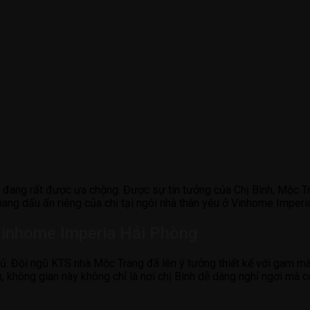
ển đang rất được ưa chộng. Được sự tin tưởng của Chị Bình, Mộc 
 mang dấu ấn riêng của chị tại ngôi nhà thân yêu ở Vinhome Imper
 Vinhome Imperia Hải Phòng
ủ. Đội ngũ KTS nhà Mộc Trang đã lên ý tưởng thiết kế với gam m
 không gian này không chỉ là nơi chị Bình dễ dàng nghỉ ngơi mà cò