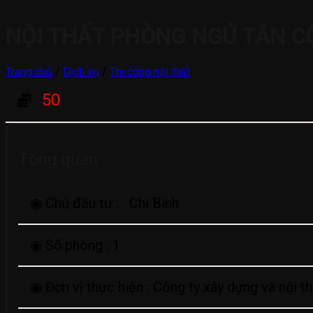
NỘI THẤT PHÒNG NGỦ TÂN CỔ
Trang chủ
/
Dịch vụ
/
Thi công nội thất
50
Tổng quan
◉ Chủ đầu tư :
Chị Bình
◉ Số phòng :
1
◉ Đơn vị thực hiện :
Công ty xây dựng và nội t