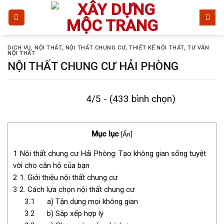
Bỏ
qua
nội
dung
DỊCH VỤ
,
NỘI THẤT
,
NỘI THẤT CHUNG CƯ
,
THIẾT KẾ NỘI THẤT
,
TƯ VẤN
NỘI THẤT
NỘI THẤT CHUNG CƯ HẢI PHÒNG
4/5 - (433 bình chọn)
Mục lục
[
Ẩn
]
1
Nội thất chung cư Hải Phòng: Tạo không gian sống tuyệt
vời cho căn hộ của bạn
2
1. Giới thiệu nội thất chung cư
3
2. Cách lựa chọn nội thất chung cư
3.1
a) Tận dụng mọi không gian
3.2
b) Sắp xếp hợp lý