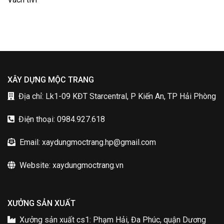
XÂY DỰNG MỘC TRANG
Địa chỉ: Lk1-09 KĐT Starcentral, P Kiến An, TP Hải Phòng
Điện thoại: 0984.927.618
Email: xaydungmoctrang.hp@gmail.com
Website: xaydungmoctrang.vn
XƯỞNG SẢN XUẤT
Xưởng sản xuất cs1: Phạm Hải, Đa Phúc, quận Dương