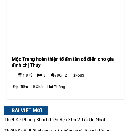
Mộc Trang hoàn thiện tổ ấm tân cổ điển cho gia
đình chị Thúy
1.8 tỷ
8
80m2
683
Địa điểm :
Lê Chân - Hải Phòng
BÀI VIẾT MỚI
Thiết Kế Phòng Khách Liền Bếp 30m2 Tối Ưu Nhất
Thiết kế nội thất chung cư 3 phòng ngủ: 5 cách tối ưu