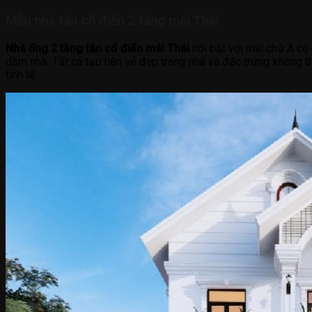
Mẫu nhà tân cổ điển 2 tầng mái Thái
Nhà ống 2 tầng tân cổ điển mái Thái
nổi bật với mái chữ A có 
dầm nhà. Tất cả tạo nên vẻ đẹp trang nhã và đặc trưng không th
tinh tế.