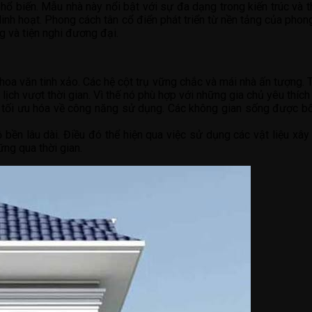
ổ biến. Mẫu nhà này nổi bật với sự đa dạng trong kiến trúc và th
ể linh hoạt. Phong cách tân cổ điển phát triển từ nền tảng của pho
g và tiện nghi đương đại.
hoa văn tinh xảo. Các hệ cột trụ vững chắc và mái nhà ấn tượng
h vượt thời gian. Vì thế nó phù hợp với những gia chủ yêu thích 
tối ưu hóa về công năng sử dụng. Các không gian sống được bố t
bền lâu dài. Điều đó thể hiện qua việc sử dụng các vật liệu xây
ng qua thời gian.