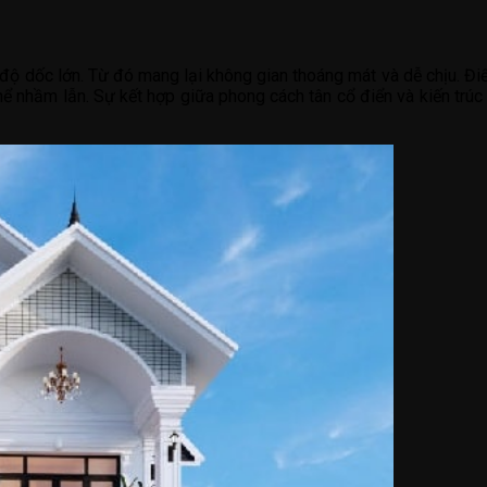
độ dốc lớn. Từ đó mang lại không gian thoáng mát và dễ chịu. Đi
ể nhầm lẫn. Sự kết hợp giữa phong cách tân cổ điển và kiến trúc