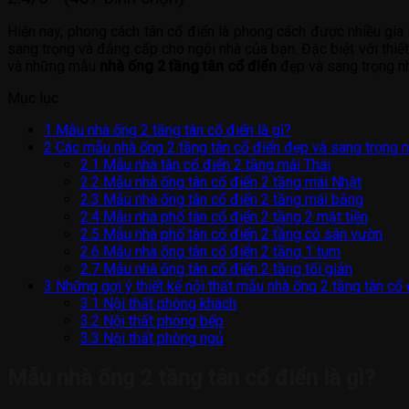
Hiện nay, phong cách tân cổ điển là phong cách được nhiều gia
sang trọng và đẳng cấp cho ngôi nhà của bạn. Đặc biệt với thiế
và những mẫu
nhà ống 2 tầng tân cổ điển
đẹp và sang trọng nhấ
Mục lục
1
Mẫu nhà ống 2 tầng tân cổ điển là gì?
2
Các mẫu nhà ống 2 tầng tân cổ điển đẹp và sang trọng 
2.1
Mẫu nhà tân cổ điển 2 tầng mái Thái
2.2
Mẫu nhà ống tân cổ điển 2 tầng mái Nhật
2.3
Mẫu nhà ống tân cổ điển 2 tầng mái bằng
2.4
Mẫu nhà phố tân cổ điển 2 tầng 2 mặt tiền
2.5
Mẫu nhà phố tân cổ điển 2 tầng có sân vườn
2.6
Mẫu nhà ống tân cổ điển 2 tầng 1 tum
2.7
Mẫu nhà ống tân cổ điển 2 tầng tối giản
3
Những gợi ý thiết kế nội thất mẫu nhà ống 2 tầng tân cổ 
3.1
Nội thất phòng khách
3.2
Nội thất phòng bếp
3.3
Nội thất phòng ngủ
Mẫu nhà ống 2 tầng tân cổ điển là gì?