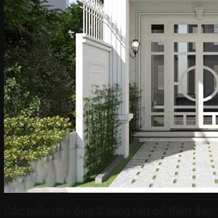
Các mẫu nhà ống 2 tầng tân cổ điển đẹp 