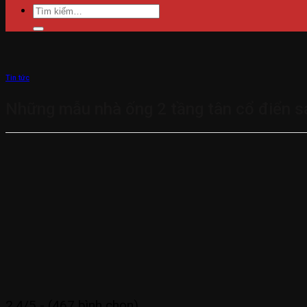
Tìm
kiếm:
Tin tức
Những mẫu nhà ống 2 tầng tân cổ điển s
2.4/5 - (467 bình chọn)