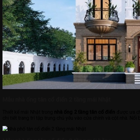
Mẫu nhà ống tân cổ điển 2 tầng mái Nhật
Thiết kế mái Nhật trong
nhà ống 2 tầng tân cổ điển
được ưa chu
chi tiết trang trí tập trung chủ yếu vào cửa chính và cột nhà. Nổi