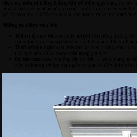
Hiện nay,
mẫu nhà ống 2 tầng tân cổ điển
ngày càng trở nên ph
cầu và sở thích cá nhân của gia chủ. Từ đó tạo ra nhiều biến th
yếu tố hiện đại. Tất cả tạo nên sự hài hòa giữa vẻ đẹp sang trọn
Những ưu điểm mẫu nhà
Thẩm mỹ cao:
Mẫu nhà này nổi bật với những đường nét 
phần độc đáo. Phong cách tân cổ điển mang đến sự thanh lịc
Thiết kế tiện nghi:
Mẫu nhà tân cổ điển 2 tầng còn được 
tiện nghi cho tất cả thành viên trong gia đình.
Độ bền cao:
mẫu nhà ống tân cổ điển 2 tầng mang lại độ 
kiên cố không chỉ tạo cảm giác an toàn và đảm bảo bền vữ