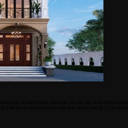
ộng nhờ vẻ thanh thoát, nhã nhặn. Hệ mái này được thiết kế tách
 bật thiết kế với những hoa văn đơn giản nhưng tinh tế. Từ đó mang 