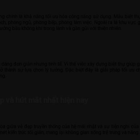
 chính là khả năng tối ưu hóa công năng sử dụng. Mẫu biệt thự có
h, phòng ngủ, phòng bếp, phòng làm việc. Ngoài ra là khu vực giả
ưởng bầu không khí trong lành và gần gũi với thiên nhiên.
u dáng đơn giản nhưng tinh tế. Vì thế việc xây dựng biệt thự giúp g
y trở thành sự lựa chọn lý tưởng. Đặc biệt đây là giải pháp tối ư
ng.
p và hút mắt nhất hiện nay
hòa giữa vẻ đẹp truyền thống của hệ mái nhật và sự tiện nghi củ
nét kiến trúc tối giản, mang lại không gian sống trẻ trung và năng