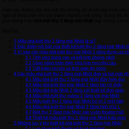
Hiện nay, những căn nhà biệt thự không chỉ là nơi che mưa che 
nghi và thoải mái cho các thành viên khi sinh sống. Trong đó, 
phá những mẫu
nhà biệt thự 2 tầng mái Nhật
đẹp và hút mắt nhấ
Mục lục
1
Mẫu nhà biệt thự 2 tầng mái Nhật là gì?
2
Đặc điểm nổi bật của thiết kế biệt thự 2 tầng mái Nhật là
3
Vì sao các mẫu nhà biệt thự mái Nhật 2 tầng được ưa c
3.1
Tính ứng dụng cao và kết hợp phong cách
3.2
Công năng toàn diện, phù hợp mọi nhu cầu
3.3
Tiết kiệm chi phí và thời gian thi công
4
Các mẫu nhà biệt thự 2 tầng mái Nhật đẹp và hút mắt nh
4.1
Mẫu nhà biệt thự 2 tầng mái Nhật đầy hiện đại
4.2
Mẫu nhà biệt thự mái Nhật 2 tầng tân cổ điển
4.3
Mẫu nhà mái Nhật 2 tầng với thiết kế đơn giản
4.4
Mẫu nhà biệt thự vuông 2 tầng với mái Nhật
4.5
Mẫu biêt thự 2 tầng mái Nhật bố trí 2 mặt tiền
4.6
Mẫu nhà biệt thự mái Nhật 2 tầng hình chữ L
4.7
Biệt thự 2 tầng mái Nhật sân vườn thoáng mát
4.8
Thiết kế mẫu biệt thự 2 tầng mái Nhật kiểu mini
5
Những lưu ý khi thiết kế nhà biệt thự 2 tầng mái Nhật
5.1
Lựa chọn kích thước và tỷ lệ phù hợp