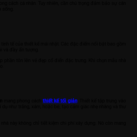
phong cách cá nhân. Tuy nhiên, cần chú trọng đảm bảo sự cân
n sống.
tinh tế của thiết kế mái nhật. Các đặc điểm nổi bật bao gồm
ái và đầy ấn tượng.
óp phần tôn lên vẻ đẹp cổ điển đặc trưng. Khi chọn mẫu nhà
o.
ản
mang phong cách
thiết kế tối giản
. Thiết kế tập trung vào
í dụ như trắng, xám, hoặc be, tạo cảm giác nhẹ nhàng và thư
 nhà này không chỉ tiết kiệm chi phí xây dựng. Nó còn mang