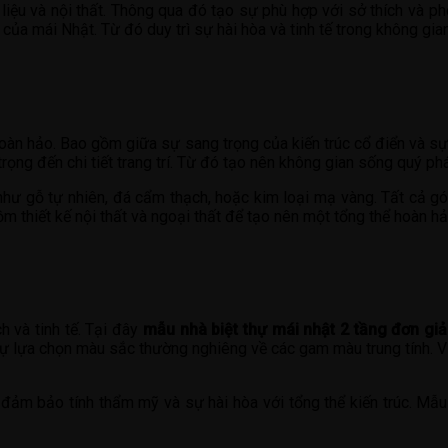
 liệu và nội thất. Thông qua đó tạo sự phù hợp với sở thích và 
của mái Nhật. Từ đó duy trì sự hài hòa và tinh tế trong không gia
oàn hảo. Bao gồm giữa sự sang trọng của kiến trúc cổ điển và sự 
trọng đến chi tiết trang trí. Từ đó tạo nên không gian sống quý ph
 như gỗ tự nhiên, đá cẩm thạch, hoặc kim loại mạ vàng. Tất cả g
m thiết kế nội thất và ngoại thất để tạo nên một tổng thể hoàn hả
 và tinh tế. Tại đây
mẫu nhà biệt thự mái nhật 2 tầng đơn gi
. Sự lựa chọn màu sắc thường nghiêng về các gam màu trung tính. V
 đảm bảo tính thẩm mỹ và sự hài hòa với tổng thể kiến trúc. Mẫu