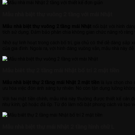
Mẫu nhà biệt thự vuông 2 tầng với mái Nhật
Mẫu nhà biệt thự vuông 2 tầng mái Nhật
nổi bật với hình dán
tích sử dụng. Đảm bảo phân chia không gian chức năng rõ ràng v
Nhờ sự linh hoạt trong cách bố trí, gia chủ có thể dễ dàng sắp
của gia đình. Ngoài ra, với hình dáng vuông vắn, mẫu nhà này dễ
Mẫu biêt thự 2 tầng mái Nhật bố trí 2 mặt tiền
Mẫu nhà biệt thự 2 tầng mái Nhật 2 mặt tiền
là lựa chọn cho c
ưu hóa việc đón ánh sáng tự nhiên. Nó còn tận dụng luồng khôn
Với hai mặt tiền chính, mẫu nhà này thường được thiết kế cân đố
như kính, gỗ hoặc đá ốp. Từ đó làm nổi bật phong cách và tạo vẻ
Mẫu nhà biệt thự mái Nhật 2 tầng hình chữ L