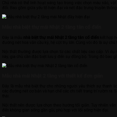
Chủ nhà có thể linh hoạt sáng tạo trong việc chọn màu sắc, vật
đối. Bao gồm giữa yếu tố hiện đại và nét đặc trưng truyền thống 
Mẫu nhà biệt thự mái Nhật 2 tầng tân cổ điển
Đây là mẫu
nhà biệt thự mái Nhật 2 tầng tân cổ điển
kết hợp h
đường nét hoa văn cầu kỳ, hệ cột trụ lớn. Cùng vói đó là sự chú 
Nội thất thường được lựa chọn từ các chất liệu cao cấp. Ví dụ
này, gia chủ cần đặc biệt lưu ý đến sự đồng bộ. Trong đó bao gồ
Mẫu nhà mái Nhật 2 tầng với thiết kế đơn giản
Đây lầ mẫu nhà biệt thự cho những người yêu thích sự thanh lịch
các đường nét cơ bản và hạn chế các chi tiết trang trí rườm rà
thái.
Nội thất nên được lựa chọn theo hướng tối giản. Tuy nhiên vẫn
đến không gian sống gần gũi, phù hợp với lối sống hiện đại.