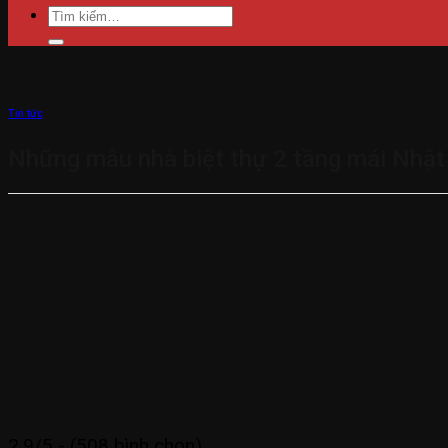
Tìm
kiếm:
Tin tức
Những mẫu nhà biệt thự 2 tầng mái Nhật
2.9/5 - (508 bình chọn)