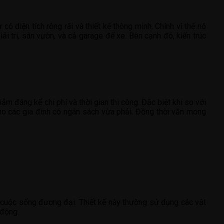
 diện tích rộng rãi và thiết kế thông minh. Chính vì thế nó
i trí, sân vườn, và cả garage để xe. Bên cạnh đó, kiến trúc
iảm đáng kể chi phí và thời gian thi công. Đặc biệt khi so với
u cho các gia đình có ngân sách vừa phải. Đồng thời vẫn mong
a cuộc sống đương đại. Thiết kế này thường sử dụng các vật
 động.