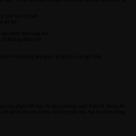
ại đến tân cổ điển.
à đô thị.
í hậu nhiệt đới nóng ẩm.
i và thoáng đãng hơn.
i phí mà không làm giảm đi giá trị của ngôi nhà.
c này cho phép kết hợp đa dạng phong cách thiết kế. Trong đó
g với đó là nhu cầu riêng của từng gia chủ. Sự đa dạng trong