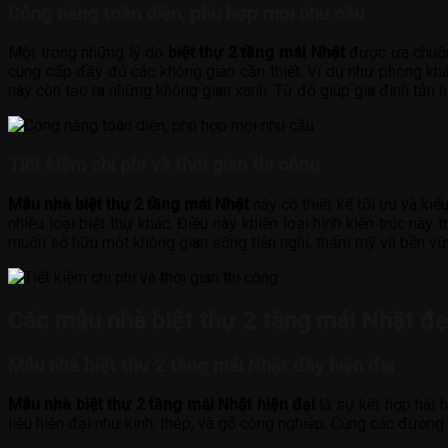
Công năng toàn diện, phù hợp mọi nhu cầu
Một trong những lý do
biệt thự 2 tầng mái Nhật
được ưa chuộng
cung cấp đầy đủ các không gian cần thiết. Ví dụ như phòng khác
này còn tạo ra những không gian xanh. Từ đó giúp gia đình tận h
Tiết kiệm chi phí và thời gian thi công
Mẫu nhà biệt thự 2 tầng mái Nhật
này có thiết kế tối ưu và kiể
nhiều loại biệt thự khác. Điều này khiến loại hình kiến trúc nà
muốn sở hữu một không gian sống tiện nghi, thẩm mỹ và bền vữ
Các mẫu nhà biệt thự 2 tầng mái Nhật đẹ
Mẫu nhà biệt thự 2 tầng mái Nhật đầy hiện đại
Mẫu nhà biệt thự 2 tầng mái Nhật hiện đại
là sự kết hợp hài 
liệu hiện đại như kính, thép, và gỗ công nghiệp. Cùng các đường 