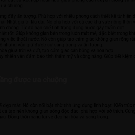
 ưa chuộng:
ng đầy ấn tượng. Phù hợp với nhiều phong cách thiết kế từ hiện đ
i Nhật giá trị lâu dài. Nó phù hợp với cả các khu vực nông thôn v
nh chóng. Từ đó hạn chế tình trạng đọng nước gây thấm dột.
iệt tốt. Giúp không gian bên trong luôn mát mẻ, đặc biệt trong kh
ong việc thoát nước. Nó còn giúp tạo cảm giác không gian rộng rã
 sộ nhưng vẫn giữ được sự sang trọng và ấn tượng.
òa giữa trời và đất, tạo cảm giác cân bằng và hòa hợp.
y nhiên vẫn đảm bảo tính thẩm mỹ và công năng. Giúp tiết kiệm ch
 tầng được ưa chuộng
kế đẹp mắt. Nó còn nổi bật nhờ tính ứng dụng linh hoạt. Kiến trú
ất cả tạo nên không gian sống độc đáo, phù hợp với sở thích. Cùn
u. Đồng thời mang lại vẻ đẹp hài hòa và sang trọng.