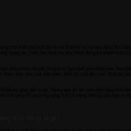
ông trình kiến trúc biệt thự được thiết kế với hệ mái Nhật độc đá
ứng dụng cao. Hiện nay, biệt thự mái Nhật đang trở thành một xu 
 được điều chỉnh độ dốc thoải hơn, tạo cảm giác mềm mại, nhẹ n
đặc điểm kiến trúc của Việt Nam. Nhờ đó, biệt thự mái Nhật dễ dà
ới không gian sân vườn. Thông qua đó tạo nên một tổng thể kiến t
với khả năng tối ưu công năng. Tất cả mang đến sự tiện nghi trong
tầng mái Nhật là gì?
ổi bật sự kết hợp hoàn hảo giữa phong cách truyền thống và hiện