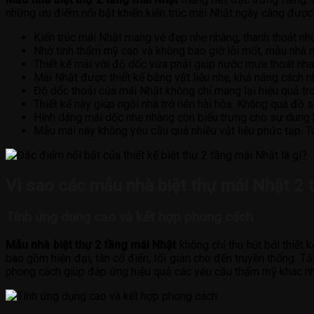
những ưu điểm nổi bật khiến kiến trúc mái Nhật ngày càng được
Kiến trúc mái Nhật mang vẻ đẹp nhẹ nhàng, thanh thoát như
Nhờ tính thẩm mỹ cao và không bao giờ lỗi mốt, mẫu nhà má
Thiết kế mái với độ dốc vừa phải giúp nước mưa thoát nha
Mái Nhật được thiết kế bằng vật liệu nhẹ, khả năng cách nh
Độ dốc thoải của mái Nhật không chỉ mang lại hiệu quả tr
Thiết kế này giúp ngôi nhà trở nên hài hòa. Không quá đồ
Hình dáng mái dốc nhẹ nhàng còn biểu trưng cho sự dung h
Mẫu mái này không yêu cầu quá nhiều vật liệu phức tạp. Tu
Vì sao các mẫu nhà biệt thự mái Nhật 2
Tính ứng dụng cao và kết hợp phong cách
Mẫu nhà biệt thự 2 tầng mái Nhật
không chỉ thu hút bởi thiết 
bao gồm hiện đại, tân cổ điển, tối giản cho đến truyền thống. T
phong cách giúp đáp ứng hiệu quả các yêu cầu thẩm mỹ khác nha