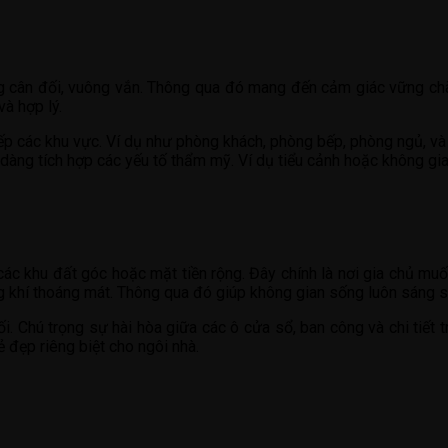
g cân đối, vuông vắn. Thông qua đó mang đến cảm giác vững chãi 
à hợp lý.
 xếp các khu vực. Ví dụ như phòng khách, phòng bếp, phòng ngủ, 
 dàng tích hợp các yếu tố thẩm mỹ. Ví dụ tiểu cảnh hoặc không gia
ác khu đất góc hoặc mặt tiền rộng. Đây chính là nơi gia chủ muốn
g khí thoáng mát. Thông qua đó giúp không gian sống luôn sáng s
i. Chú trọng sự hài hòa giữa các ô cửa sổ, ban công và chi tiết tr
 đẹp riêng biệt cho ngôi nhà.