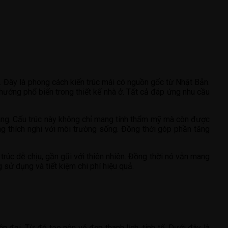
o. Đây là phong cách kiến trúc mái có nguồn gốc từ Nhật Bản.
hướng phổ biến trong thiết kế nhà ở. Tất cả đáp ứng nhu cầu
hàng. Cấu trúc này không chỉ mang tính thẩm mỹ mà còn được
ng thích nghi với môi trường sống. Đồng thời góp phần tăng
rúc dễ chịu, gần gũi với thiên nhiên. Đồng thời nó vẫn mang
 sử dụng và tiết kiệm chi phí hiệu quả.
 đại. Từ đó tạo nên vẻ đẹp thanh lịch, tinh tế. Dưới đây là