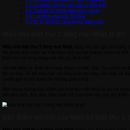
5.2
Sử dụng vật liệu cao cấp và bền đẹp
5.3
Thiết kế hệ thống ánh sáng hợp lý
5.4
Lựa chọn màu sắc hài hòa
5.5
Bố trí nội thất sang trọng, đẳng cấp
Mẫu nhà biệt thự 2 tầng mái Nhật là gì?
Mẫu nhà biệt thự 2 tầng mái Nhật
đúng như tên gọi, là những c
Nó được đón nhận tại Việt Nam nhờ sự hài hòa tự nhiên và tính 
thẩm mỹ và công năng của các gia đình Việt.
Hệ mái Nhật có thiết kế tương đồng với mái Thái. Tuy nhiên nó
tối ưu hóa. Từ đó phù hợp với điều kiện khí hậu, văn hóa, và 
cường giá trị mỹ quan cho không gian sống.
Một trong những đặc điểm của biệt thự mái Nhật là sự hài hòa v
nét phá cách, độc đáo. Bên cạnh đó, loại hình này còn ghi điểm 
Đặc điểm nổi bật của thiết kế biệt thự 2 
Mẫu nhà biệt thự 2 tầng mái Nhật
mang nét đặc trưng riêng. N