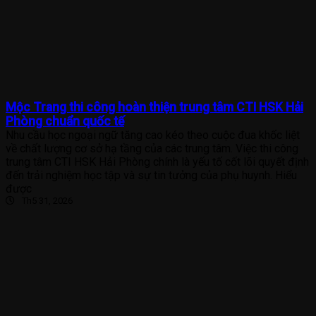
Mộc Trang thi công hoàn thiện trung tâm CTI HSK Hải
Phòng chuẩn quốc tế
Nhu cầu học ngoại ngữ tăng cao kéo theo cuộc đua khốc liệt
về chất lượng cơ sở hạ tầng của các trung tâm. Việc thi công
trung tâm CTI HSK Hải Phòng chính là yếu tố cốt lõi quyết định
đến trải nghiệm học tập và sự tin tưởng của phụ huynh. Hiểu
được
Th5 31, 2026