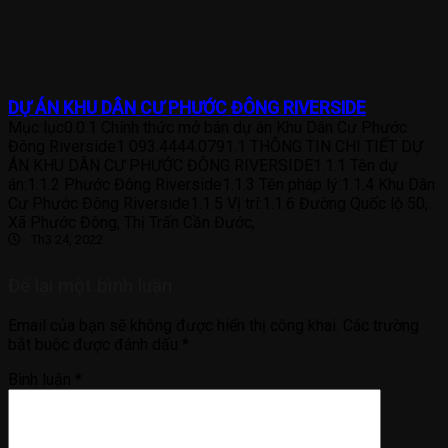
DỰ ÁN KHU DÂN CƯ PHƯỚC ĐÔNG RIVERSIDE
Mục lục0.0.1 Chính thức mở bán dự án Khu Dân Cư Phước
Đông Riverside1 093.4444.0791.1 THÔNG TIN CHI TIẾT DỰ
ÁN KHU DÂN CƯ PHƯỚC ĐÔNG RIVERSIDE1.1.1 Tên dự
án:1.1.2 Phước Đông Riverside1.1.3 Tên pháp lý:1.1.4 Khu Dân
Cư Phước Đông Riverside1.1.5 Vị trí:1.1.6 Đường Quốc lộ 50,
Xã Phước Đông, Thị Trấn Cần Đước,
Th3 24, 2022
Để lại một bình luận
Email của bạn sẽ không được hiển thị công khai.
Các trường
bắt buộc được đánh dấu
*
Bình luận
*