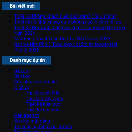
Bài viết mới
Thiết Kế Phòng Khách Liền Bếp 30m2 Tối Ưu Nhất
Thiết kế nội thất chung cư 3 phòng ngủ: 5 cách tối ưu
Thiết Kế Nội Thất Chung Cư 70m2 Hải Phòng Đẹp Tiện
Nghi 2026
Mặt Bằng Nhà 4 Tầng Đẹp Tại Hải Phòng 2026
Bản Vẽ Nhà Phố 3 Tầng Đẹp 4x15m An Dương Hải
Phòng 2026
Danh mục dự án
Bàn ăn
Bàn học
Cửa nhựa composite
Dịch vụ
Thi công nội thất
Thi công xây dựng
Thiết kế kiến trúc
Thiết kế nội thất
Đèn trang trí
San lấp mặt bằng
Thi công hạ tầng cầu, đường