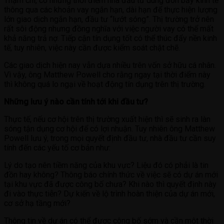
Thậm chí, có những thời điểm nhà đầu tư dùng đòn bẩy kinh tế
thông qua các khoản vay ngắn hạn, dài hạn để thực hiện lượng
lớn giao dịch ngắn hạn, đầu tư “lướt sóng”. Thị trường trở nên
rất sôi động nhưng đồng nghĩa với việc người vay có thể mất
khả năng trả nợ. Tiếp cận tín dụng tốt có thể thúc đẩy nền kinh
tế, tuy nhiên, việc này cần được kiểm soát chặt chẽ.
Các giao dịch hiện nay vẫn dựa nhiều trên vốn sở hữu cá nhân.
Vì vậy, ông Matthew Powell cho rằng ngay tại thời điểm này
thì không quá lo ngại về hoạt động tín dụng trên thị trường.
Những lưu ý nào cần tính tới khi đầu tư?
Thực tế, nếu cơ hội trên thị trường xuất hiện thì sẽ sinh ra làn
sóng tận dụng cơ hội để có lợi nhuận. Tuy nhiên ông Matthew
Powell lưu ý, trong mọi quyết định đầu tư, nhà đầu tư cần suy
tính đến các yếu tố cơ bản như:
Lý do tạo nên tiềm năng của khu vực? Liệu đó có phải là tin
đồn hay không? Thông báo chính thức về việc sẽ có dự án mới
tại khu vực đã được công bố chưa? Khi nào thì quyết định này
đi vào thực tiễn? Dự kiến về lộ trình hoàn thiện của dự án mới,
cơ sở hạ tầng mới?
Thông tin về dự án có thể được công bố sớm và cần một thời