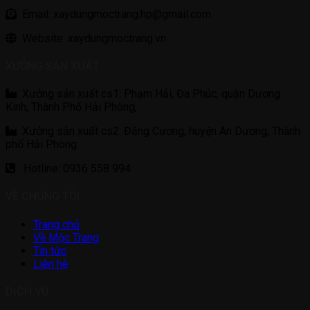
Email: xaydungmoctrang.hp@gmail.com
Website: xaydungmoctrang.vn
XƯỞNG SẢN XUẤT
Xưởng sản xuất cs1: Phạm Hải, Đa Phúc, quận Dương
Kinh, Thành Phố Hải Phòng,
Xưởng sản xuất cs2: Đăng Cương, huyện An Dương, Thành
phố Hải Phòng.
Hotline: 0936 558 994
VỀ CHÚNG TÔI
Trang chủ
Về Mộc Trang
Tin tức
Liên hệ
DỊCH VỤ