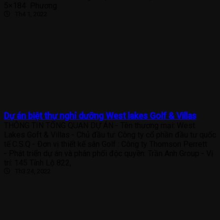
5×184 Phương
Th4 1, 2022
Dự án biệt thự nghỉ dưỡng West lakes Golf & Villas
THÔNG TIN TỔNG QUAN DỰ ÁN ╴Tên thương mại: West
Lakes Goft & Villas ╴Chủ đầu tư: Công ty cổ phần đầu tư quốc
tế C.S.Q ╴Đơn vị thiết kế sân Golf : Công ty Thomson Perrett
╴Phát triển dự án và phân phối độc quyền: Trần Anh Group ╴Vị
trí: 145 Tỉnh Lộ 822,
Th3 24, 2022