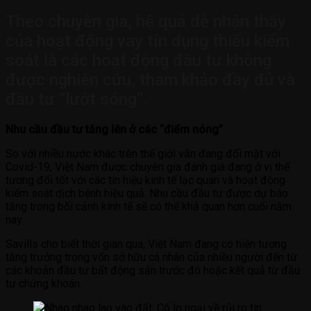
Theo chuyên gia, hệ quả dễ nhận thấy
của hoạt động vay tín dụng thiếu kiểm
soát là các hoạt động đầu tư không
được nghiên cứu, tham khảo đầy đủ và
đầu tư “lướt sóng”.
Nhu cầu đầu tư tăng lên ở các “điểm nóng”
So với nhiều nước khác trên thế giới vẫn đang đối mặt với
Covid-19, Việt Nam được chuyên gia đánh giá đang ở vị thế
tương đối tốt với các tín hiệu kinh tế lạc quan và hoạt động
kiểm soát dịch bệnh hiệu quả. Nhu cầu đầu tư được dự báo
tăng trong bối cảnh kinh tế sẽ có thể khả quan hơn cuối năm
nay.
Savills cho biết thời gian qua, Việt Nam đang có hiện tượng
tăng trưởng trong vốn sở hữu cá nhân của nhiều người đến từ
các khoản đầu tư bất động sản trước đó hoặc kết quả từ đầu
tư chứng khoán.