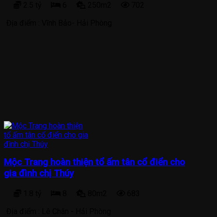
2.5 tỷ
6
250m2
702
Địa điểm :
Vĩnh Bảo- Hải Phòng
Mộc Trang hoàn thiện tổ ấm tân cổ điển cho
gia đình chị Thúy
1.8 tỷ
8
80m2
683
Địa điểm :
Lê Chân - Hải Phòng