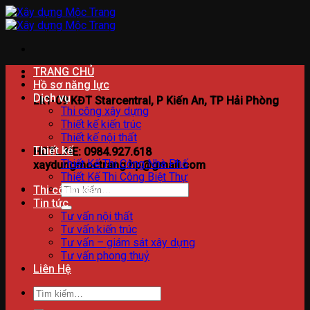
Bỏ
qua
nội
dung
TRANG CHỦ
Hồ sơ năng lực
Dịch vụ
Lk1-09 KĐT Starcentral, P Kiến An, TP Hải Phòng
Thi công xây dựng
Thiết kế kiến trúc
Thiết kế nội thất
Thiết kế
HOTLINE: 0984.927.618
Thiết Kế Thi Công Nhà Phố
xaydungmoctrang.hp@gmail.com
Thiết Kế Thi Công Biệt Thự
Tìm
Thi công xây dựng
kiếm:
Tin tức
Tư vấn nội thất
Tư vấn kiến trúc
Tư vấn – giám sát xây dựng
Tư vấn phong thuỷ
Liên Hệ
Tìm
kiếm: