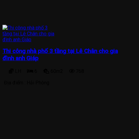
Thi công nhà phố 3 tầng tại Lê Chân cho gia
đình anh Giáp
LH
6
60m2
768
Địa điểm :
Hải Phòng