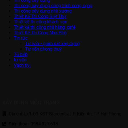
Thi công xây dựng
Thi công xây dựng công trình công cộng
Thi công xây dựng nhà xưởng
Thiết Kế Thi Công Biệt Thự
Thiết kế thi công khách sạn
Thiết kế thi công nhà hàng, café
Thiết Kế Thi Công Nhà Phố
Tin tức
Tư vấn - giám sát xây dựng
Tư vấn phong thuỷ
Tủ bếp
tư vấn
Vách tivi
XÂY DỰNG MỘC TRANG
Địa chỉ: Lk1-09 KĐT Starcentral, P Kiến An, TP Hải Phòng
Điện thoại: 0984.927.618