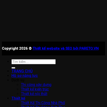
Copyright 2026 ©
Thiết kế website và SEO bởi PARETO.VN
Tìm
kiếm:
TRANG CHỦ
Hồ sơ năng lực
Dịch vụ
Thi công xây dựng
Thiết kế kiến trúc
Thiết kế nội thất
Thiết kế
Thiết Kế Thi Công Nhà Phố