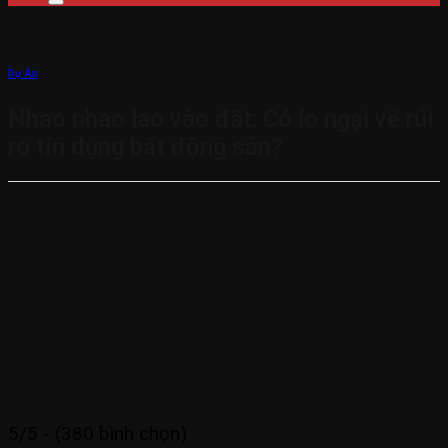
Dự Án
Nhao nhao lao vào đất: Có lo ngại về rủi
ro tín dụng bất động sản?
5/5 - (380 bình chọn)