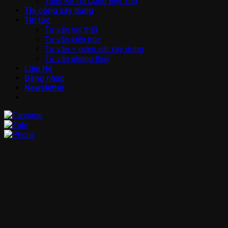
Thiết Kế Thi Công Biệt Thự
Thi công xây dựng
Tin tức
Tư vấn nội thất
Tư vấn kiến trúc
Tư vấn – giám sát xây dựng
Tư vấn phong thuỷ
Liên Hệ
Đăng nhập
Newsletter