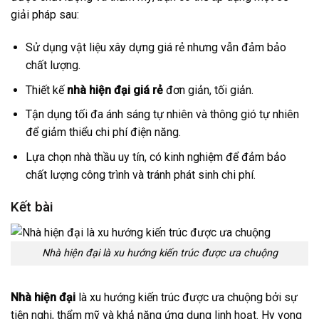
giải pháp sau:
Sử dụng vật liệu xây dựng giá rẻ nhưng vẫn đảm bảo
chất lượng.
Thiết kế
nhà hiện đại giá rẻ
đơn giản, tối giản.
Tận dụng tối đa ánh sáng tự nhiên và thông gió tự nhiên
để giảm thiểu chi phí điện năng.
Lựa chọn nhà thầu uy tín, có kinh nghiệm để đảm bảo
chất lượng công trình và tránh phát sinh chi phí.
Kết bài
Nhà hiện đại là xu hướng kiến trúc được ưa chuộng
Nhà hiện đại
là xu hướng kiến trúc được ưa chuộng bởi sự
tiện nghi, thẩm mỹ và khả năng ứng dụng linh hoạt. Hy vọng