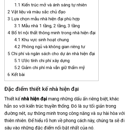
1.1
Kiến trúc mở và ánh sáng tự nhiên
2
Vật liệu và màu sắc chủ đạo
3
Lựa chọn mẫu nhà hiện đại phù hợp
3.1
Mẫu nhà 1 tầng, 2 tầng, 3 tầng
4
Bố trí nội thất thông minh trong nhà hiện đại
4.1
Khu vực sinh hoạt chung
4.2
Phòng ngủ và không gian riêng tư
5
Chi phí và ngân sách cho dự án nhà hiện đại
5.1
Ước tính chi phí xây dựng
5.2
Giảm chi phí mà vẫn giữ thẩm mỹ
6
Kết bài
Đặc điểm thiết kế nhà hiện đại
Thiết kế
nhà hiện đại
mang những dấu ấn riêng biệt, khác
hẳn so với kiến trúc truyền thống. Đó là sự tối giản trong
đường nét, sự thông minh trong công năng và sự hài hòa với
thiên nhiên. Để hiểu rõ hơn về phong cách này, chúng ta sẽ đi
sâu vào những đặc điểm nổi bật nhất của nó.