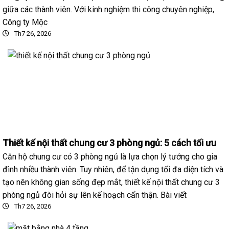
giữa các thành viên. Với kinh nghiệm thi công chuyên nghiệp,
Công ty Mộc
Th7 26, 2026
Thiết kế nội thất chung cư 3 phòng ngủ: 5 cách tối ưu
Căn hộ chung cư có 3 phòng ngủ là lựa chọn lý tưởng cho gia
đình nhiều thành viên. Tuy nhiên, để tận dụng tối đa diện tích và
tạo nên không gian sống đẹp mắt, thiết kế nội thất chung cư 3
phòng ngủ đòi hỏi sự lên kế hoạch cẩn thận. Bài viết
Th7 26, 2026