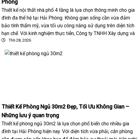
Phòng
Thiết kế nội thất nhà phố 4 tầng là lựa chọn thông minh cho gia
đình đa thế hệ tại Hải Phòng. Không gian sống cần vừa đảm
bảo tính thẩm mỹ, vừa tối ưu công năng sử dụng trên diện tích
hạn chế. Với kinh nghiệm thực tiễn, Công ty TNHH Xây dựng và
Th6 28, 2026
Thiết Kế Phòng Ngủ 30m2 Đẹp, Tối Ưu Không Gian –
Những lưu ý quan trọng
Thiết kế phòng ngủ 30m2 là lựa chọn phổ biến cho nhiều gia
đình tại Hải Phòng hiện nay. Với diện tích vừa phải, căn phòng