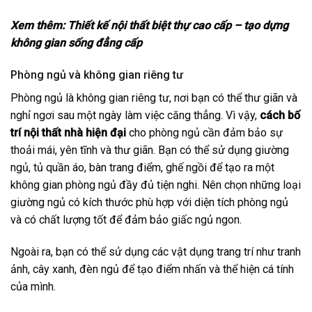
Xem thêm:
Thiết kế nội thất biệt thự cao cấp – tạo dựng
không gian sống đẳng cấp
Phòng ngủ và không gian riêng tư
Phòng ngủ là không gian riêng tư, nơi bạn có thể thư giãn và
nghỉ ngơi sau một ngày làm việc căng thẳng. Vì vậy,
cách bố
trí nội thất nhà hiện đại
cho phòng ngủ cần đảm bảo sự
thoải mái, yên tĩnh và thư giãn. Bạn có thể sử dụng giường
ngủ, tủ quần áo, bàn trang điểm, ghế ngồi để tạo ra một
không gian phòng ngủ đầy đủ tiện nghi. Nên chọn những loại
giường ngủ có kích thước phù hợp với diện tích phòng ngủ
và có chất lượng tốt để đảm bảo giấc ngủ ngon.
Ngoài ra, bạn có thể sử dụng các vật dụng trang trí như tranh
ảnh, cây xanh, đèn ngủ để tạo điểm nhấn và thể hiện cá tính
của mình.