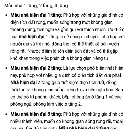
Mẫu nhà 1 tầng, 2 tầng, 3 tầng
Mẫu nhà hiện đại 1 tầng:
Phù hợp với những gia đình có
diện tích đất rộng, muốn sống trong một không gian
thoáng đãng, tiện nghi và gần gũi với thiên nhiên. Ưu điểm
của
nhà hiện đại
1 tầng là dễ dàng di chuyển, phù hợp với
người già và trẻ nhỏ, đồng thời có thể thiết kế sân vườn
rộng rãi. Nhược điểm là tốn diện tích đất và có thể gặp
khó khăn trong việc phân chia không gian riêng tư.
Mẫu nhà hiện đại 2 tầng:
Là lựa chọn phổ biến nhất hiện
nay, phù hợp với nhiều gia đình có diện tích đất vừa phải.
Nhà hiện đại
2 tầng giúp tiết kiệm diện tích đất, đồng
thời tạo ra không gian sống riêng tư và tiện nghi hơn. Bạn
có thể bố trí phòng khách, bếp, phòng ăn ở tầng 1 và các
phòng ngủ, phòng làm việc ở tầng 2.
Mẫu nhà hiện đại 3 tầng:
Phù hợp với những gia đình có
nhiều thành viên, muốn có không gian sống rộng rãi, thoải
mái và đầy đủ tiện nghi.
Mẫu nhà hiện đại 3 tầng
cho