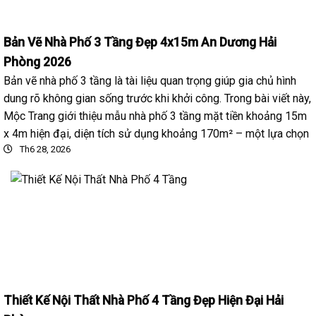
Bản Vẽ Nhà Phố 3 Tầng Đẹp 4x15m An Dương Hải
Phòng 2026
Bản vẽ nhà phố 3 tầng là tài liệu quan trọng giúp gia chủ hình
dung rõ không gian sống trước khi khởi công. Trong bài viết này,
Mộc Trang giới thiệu mẫu nhà phố 3 tầng mặt tiền khoảng 15m
x 4m hiện đại, diện tích sử dụng khoảng 170m² – một lựa chọn
Th6 28, 2026
Thiết Kế Nội Thất Nhà Phố 4 Tầng Đẹp Hiện Đại Hải