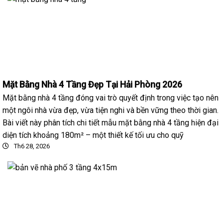
Mặt Bằng Nhà 4 Tầng Đẹp Tại Hải Phòng 2026
Mặt bằng nhà 4 tầng đóng vai trò quyết định trong việc tạo nên
một ngôi nhà vừa đẹp, vừa tiện nghi và bền vững theo thời gian.
Bài viết này phân tích chi tiết mẫu mặt bằng nhà 4 tầng hiện đại
diện tích khoảng 180m² – một thiết kế tối ưu cho quỹ
Th6 28, 2026