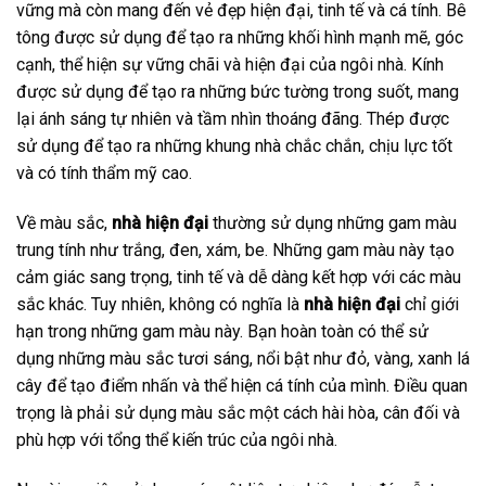
vững mà còn mang đến vẻ đẹp hiện đại, tinh tế và cá tính. Bê
tông được sử dụng để tạo ra những khối hình mạnh mẽ, góc
cạnh, thể hiện sự vững chãi và hiện đại của ngôi nhà. Kính
được sử dụng để tạo ra những bức tường trong suốt, mang
lại ánh sáng tự nhiên và tầm nhìn thoáng đãng. Thép được
sử dụng để tạo ra những khung nhà chắc chắn, chịu lực tốt
và có tính thẩm mỹ cao.
Về màu sắc,
nhà hiện đại
thường sử dụng những gam màu
trung tính như trắng, đen, xám, be. Những gam màu này tạo
cảm giác sang trọng, tinh tế và dễ dàng kết hợp với các màu
sắc khác. Tuy nhiên, không có nghĩa là
nhà hiện đại
chỉ giới
hạn trong những gam màu này. Bạn hoàn toàn có thể sử
dụng những màu sắc tươi sáng, nổi bật như đỏ, vàng, xanh lá
cây để tạo điểm nhấn và thể hiện cá tính của mình. Điều quan
trọng là phải sử dụng màu sắc một cách hài hòa, cân đối và
phù hợp với tổng thể kiến trúc của ngôi nhà.