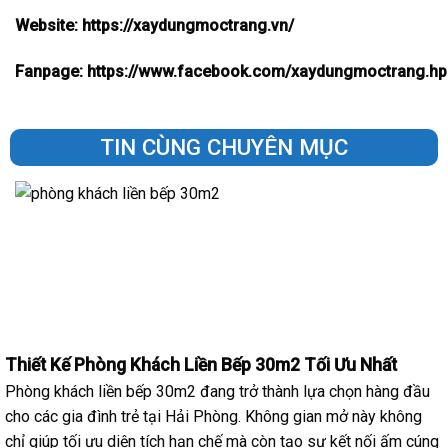
Website:
https://xaydungmoctrang.vn/
Fanpage:
https://www.facebook.com/xaydungmoctrang.hp
TIN CÙNG CHUYÊN MỤC
Thiết Kế Phòng Khách Liền Bếp 30m2 Tối Ưu Nhất
Phòng khách liền bếp 30m2 đang trở thành lựa chọn hàng đầu
cho các gia đình trẻ tại Hải Phòng. Không gian mở này không
chỉ giúp tối ưu diện tích hạn chế mà còn tạo sự kết nối ấm cúng