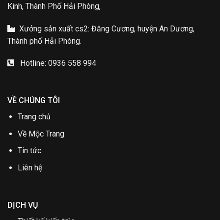
Kinh, Thành Phố Hải Phòng,
Xưởng sản xuất cs2: Đăng Cương, huyện An Dương,
Thành phố Hải Phòng.
Hotline: 0936 558 994
VỀ CHÚNG TÔI
Trang chủ
Về Mộc Trang
Tin tức
Liên hệ
DỊCH VỤ