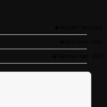
◉ Địa điểm :
An Dương
◉ Kích thước:
50m2
◉ Năm thực hiện :
2023