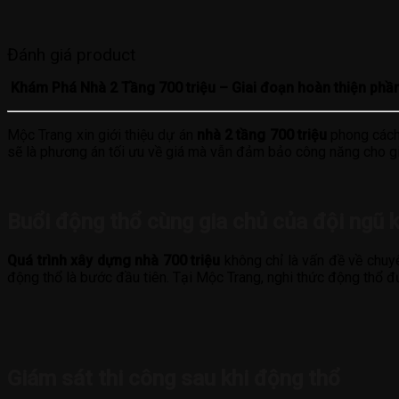
Đánh giá product
Khám Phá Nhà 2 Tầng 700 triệu – Giai đoạn hoàn thiện phầ
Mộc Trang xin giới thiệu dự án
nhà 2 tầng 700 triệu
phong cách 
sẽ là phương án tối ưu về giá mà vẫn đảm bảo công năng cho gi
Buổi động thổ cùng gia chủ của đội ngũ 
Quá trình xây dựng nhà 700 triệu
không chỉ là vấn đề về chuyê
động thổ là bước đầu tiên. Tại Mộc Trang, nghi thức động thổ 
Giám sát thi công sau khi động thổ