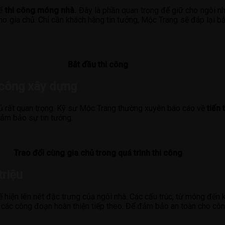
để
thi công móng nhà.
Đây là phần quan trọng để giữ cho ngôi nh
o gia chủ. Chỉ cần khách hàng tin tưởng, Mộc Trang sẽ đáp lại bằ
Bắt đầu thi công
i công xây dựng
a chủ rất quan trọng. Kỹ sư Mộc Trang thường xuyên báo cáo về
tiến 
đảm bảo sự tin tưởng.
Trao đổi cùng gia chủ trong quá trình thi công
triệu
 hiện lên nét đặc trưng của ngôi nhà. Các cấu trúc, từ móng đến 
ho các công đoạn hoàn thiện tiếp theo. Để đảm bảo an toàn cho côn