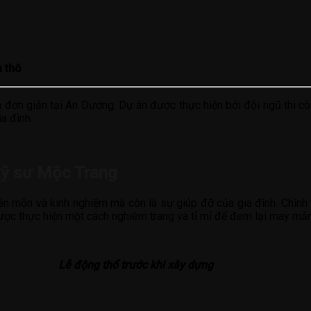
n thô
đơn giản tại An Dương. Dự án được thực hiện bởi đội ngũ thi c
a đình.
kỹ sư Mộc Trang
n môn và kinh nghiệm mà còn là sự giúp đỡ của gia đình. Chính vì
được thực hiện một cách nghiêm trang và tỉ mỉ để đem lại may mắ
Lễ động thổ trước khi xây dựng