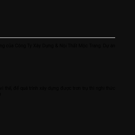
ông của Công Ty Xây Dựng & Nội Thất Mộc Trang. Dự án
 thế, để quá trình xây dựng được trơn trụ thì nghi thức
n