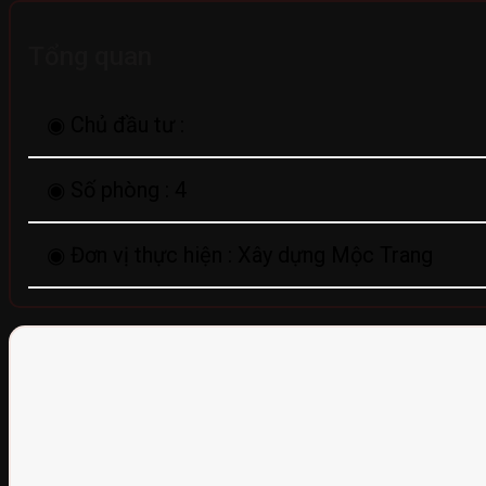
Tổng quan
◉ Chủ đầu tư :
◉ Số phòng :
4
◉ Đơn vị thực hiện :
Xây dựng Mộc Trang