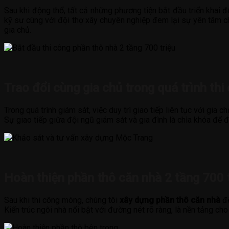
Sau khi động thổ, tất cả những phương tiện bắt đầu triển khai 
kỹ sư cùng với đội thợ xây chuyên nghiệp đem lại sự yên tâm ch
gia chủ.
Trao đổi cùng gia chủ trong quá trình th
Trong quá trình giám sát, việc duy trì giao tiếp liên tục với gi
Sự giao tiếp giữa đội ngũ giám sát và gia đình là chìa khóa để 
Hoàn thiện phần thô căn nhà 2 tầng 700 
Sau khi thi công móng, chúng tôi
xây dựng phần thô căn nhà
để
Kiến trúc ngôi nhà nổi bật với đường nét rõ ràng, là nền tảng c