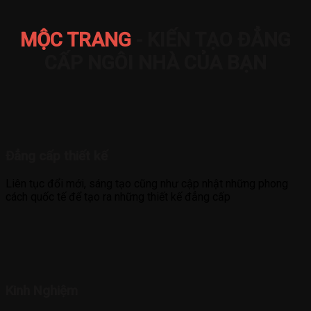
MỘC TRANG
- KIẾN TẠO ĐẲNG
CẤP NGÔI NHÀ CỦA BẠN
Đẳng cấp thiết kế
Liên tục đổi mới, sáng tạo cũng như cập nhật những phong
cách quốc tế để tạo ra những thiết kế đẳng cấp
Kinh Nghiệm