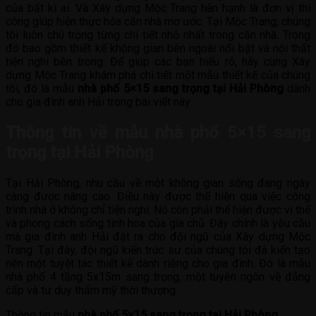
của bất kì ai. Và Xây dựng Mộc Trang hân hạnh là đơn vị thi
công giúp hiện thực hóa căn nhà mơ ước. Tại Mộc Trang, chúng
tôi luôn chú trọng từng chi tiết nhỏ nhất trong căn nhà. Trong
đó bao gồm thiết kế không gian bên ngoài nổi bật và nội thất
tiện nghi bên trong. Để giúp các bạn hiểu rõ, hãy cùng Xây
dựng Mộc Trang khám phá chi tiết một mẫu thiết kế của chúng
tôi, đó là mẫu
nhà phố 5×15 sang trọng tại Hải Phòng
dành
cho gia đình anh Hải trong bài viết này
Thông tin về mẫu nhà phố 5×15 sang
trọng tại Hải Phòng
Tại Hải Phòng, nhu cầu về một không gian sống đang ngày
càng được nâng cao. Điều này được thể hiện qua việc công
trình nhà ở không chỉ tiện nghi. Nó còn phải thể hiện được vị thế
và phong cách sống tinh hoa của gia chủ. Đây chính là yêu cầu
mà gia đình anh Hải đặt ra cho đội ngũ của Xây dựng Mộc
Trang. Tại đây, đội ngũ kiến trúc sư của chúng tôi đã kiến tạo
nên một tuyệt tác thiết kế dành riêng cho gia đình. Đó là mẫu
nhà phố 4 tầng 5x15m sang trọng, một tuyên ngôn về đẳng
cấp và tư duy thẩm mỹ thời thượng.
Thông tin mẫu
nhà phố 5×15 sang trọng tại Hải Phòng