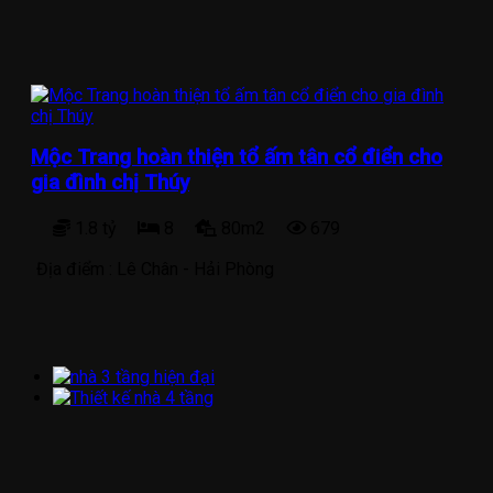
Mộc Trang hoàn thiện tổ ấm tân cổ điển cho
gia đình chị Thúy
1.8 tỷ
8
80m2
679
Địa điểm :
Lê Chân - Hải Phòng