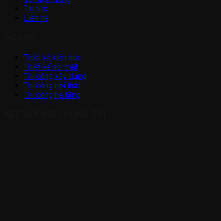
Tin tức
Liên hệ
DỊCH VỤ
Thiết kế kiến trúc
Thiết kế nội thất
Thi công xây dựng
Thi công nội thất
Thi công hạ tầng
KẾT NỐI VỚI CHÚNG TÔI