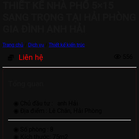
THIẾT KẾ NHÀ PHỐ 5×15
SANG TRỌNG TẠI HẢI PHÒNG
GIA ĐÌNH ANH HẢI
Trang chủ
/
Dịch vụ
/
Thiết kế kiến trúc
Liên hệ
556
Tổng quan
◉ Chủ đầu tư :
anh Hải
◉ Địa điểm :
Lê Chân, Hải Phòng
◉ Số phòng :
8
◉ Kích thước:
75m2