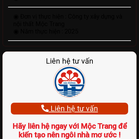
◉ Đơn vị thực hiện :
Công ty xây dựng và
nội thất Mộc Trang
◉ Năm thực hiện :
2025
Liên hệ tư vấn
Liên hệ tư vấn
Hãy liên hệ ngay với Mộc Trang để
kiến tạo nên ngôi nhà mơ ước !