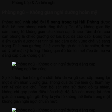
Phòng bếp & Ăn tiện nghi
Phòng ngủ – Không gian nghỉ dưỡng hoàn mỹ
Phòng ngủ
nhà phố 5×15 sang trọng tại Hải Phòng
được
thiết kế theo phong cách tổng thống. Tại đây không gian lấy
cảm hứng từ không gian các khách sạn 5 sao. Tâm điểm của
căn phòng là chiếc giường cỡ lớn, bọc da cao cấp. Đồng thời
điểm xuyến đường nét tinh tế, tạo cảm giác vững chãi và sang
trọng. Phía sau giường là hệ vách ốp gỗ óc chó tự nhiên, được
xử lý bề mặt kỹ lưỡng. Thông qua đó tôn lên nét đẹp ấm áp và
đẳng cấp của không gian.
Phòng ngủ ấm cúng
Sự kết hợp hài hòa giữa chất liệu da và gỗ cao cấp mang lại
một điểm nhấn vương giả. Thông qua đó thể hiện gu thẩm mỹ
tinh tế của gia chủ. Toàn bộ sàn nhà sử dụng gỗ tự nhiên,
không chỉ góp phần điều hòa nhiệt độ. Nó còn mang lại cảm
giác ấm cúng, gần gũi. Đây là yếu tố không thể thiếu trong một
không gian nghỉ ngơi chuẩn mực.