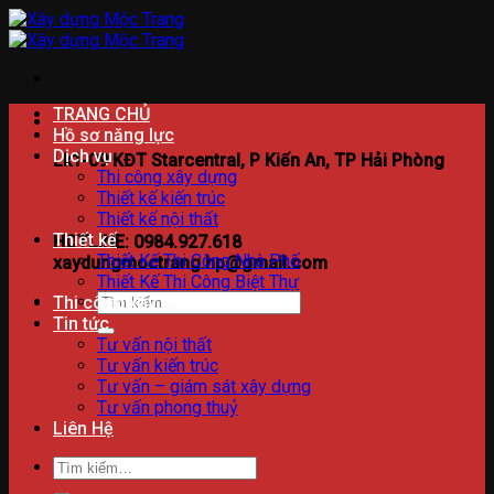
Bỏ
qua
nội
dung
TRANG CHỦ
Hồ sơ năng lực
Dịch vụ
Lk1-09 KĐT Starcentral, P Kiến An, TP Hải Phòng
Thi công xây dựng
Thiết kế kiến trúc
Thiết kế nội thất
Thiết kế
HOTLINE: 0984.927.618
Thiết Kế Thi Công Nhà Phố
xaydungmoctrang.hp@gmail.com
Thiết Kế Thi Công Biệt Thự
Tìm
Thi công xây dựng
kiếm:
Tin tức
Tư vấn nội thất
Tư vấn kiến trúc
Tư vấn – giám sát xây dựng
Tư vấn phong thuỷ
Liên Hệ
Tìm
kiếm: