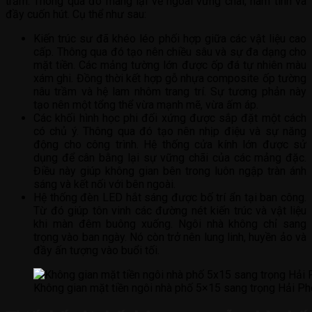
trầm. Thông qua đó mang lại vẻ ngoài vững chãi, nam tính và
đầy cuốn hút. Cụ thể như sau:
Kiến trúc sư đã khéo léo phối hợp giữa các vật liệu cao
cấp. Thông qua đó tạo nên chiều sâu và sự đa dạng cho
mặt tiền. Các mảng tường lớn được ốp đá tự nhiên màu
xám ghi. Đồng thời kết hợp gỗ nhựa composite ốp tường
nâu trầm và hệ lam nhôm trang trí. Sự tương phản này
tạo nên một tổng thể vừa mạnh mẽ, vừa ấm áp.
Các khối hình học phi đối xứng được sắp đặt một cách
có chủ ý. Thông qua đó tạo nên nhịp điệu và sự năng
động cho công trình. Hệ thống cửa kính lớn được sử
dụng để cân bằng lại sự vững chãi của các mảng đặc.
Điều này giúp không gian bên trong luôn ngập tràn ánh
sáng và kết nối với bên ngoài.
Hệ thống đèn LED hắt sáng được bố trí ẩn tại ban công.
Từ đó giúp tôn vinh các đường nét kiến trúc và vật liệu
khi màn đêm buông xuống. Ngôi nhà không chỉ sang
trọng vào ban ngày. Nó còn trở nên lung linh, huyền ảo và
đầy ấn tượng vào buổi tối.
Không gian mặt tiền ngôi nhà phố 5×15 sang trọng Hải P