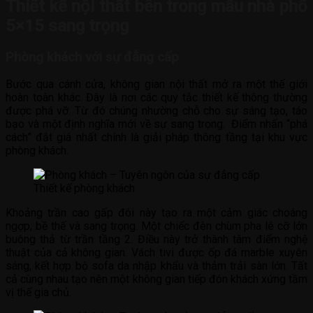
Thiết kế nội thất bên trong mẫu nhà phố
5×15 sang trọng
Phòng khách với sự đẳng cấp
Bước qua cánh cửa, không gian nội thất mở ra một thế giới
hoàn toàn khác. Đây là nơi các quy tắc thiết kế thông thường
được phá vỡ. Từ đó chúng nhường chỗ cho sự sáng tạo, táo
bạo và một định nghĩa mới về sự sang trọng. Điểm nhấn “phá
cách” đắt giá nhất chính là giải pháp thông tầng tại khu vực
phòng khách.
Thiết kế phòng khách
Khoảng trần cao gấp đôi này tạo ra một cảm giác choáng
ngợp, bề thế và sang trọng. Một chiếc đèn chùm pha lê cỡ lớn
buông thả từ trần tầng 2. Điều này trở thành tâm điểm nghệ
thuật của cả không gian. Vách tivi được ốp đá marble xuyên
sáng, kết hợp bộ sofa da nhập khẩu và thảm trải sàn lớn. Tất
cả cùng nhau tạo nên một không gian tiếp đón khách xứng tầm
vị thế gia chủ.