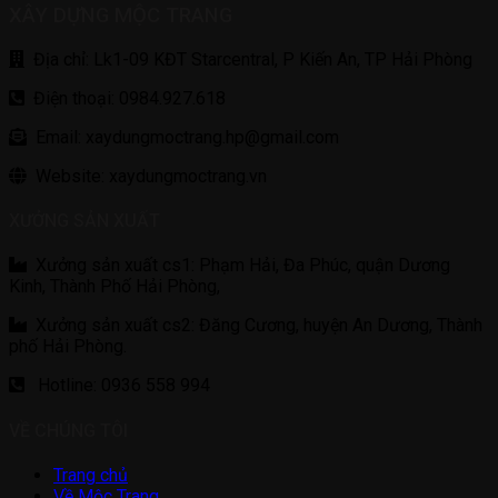
XÂY DỰNG MỘC TRANG
Địa chỉ: Lk1-09 KĐT Starcentral, P Kiến An, TP Hải Phòng
Điện thoại: 0984.927.618
Email: xaydungmoctrang.hp@gmail.com
Website: xaydungmoctrang.vn
XƯỞNG SẢN XUẤT
Xưởng sản xuất cs1: Phạm Hải, Đa Phúc, quận Dương
Kinh, Thành Phố Hải Phòng,
Xưởng sản xuất cs2: Đăng Cương, huyện An Dương, Thành
phố Hải Phòng.
Hotline: 0936 558 994
VỀ CHÚNG TÔI
Trang chủ
Về Mộc Trang