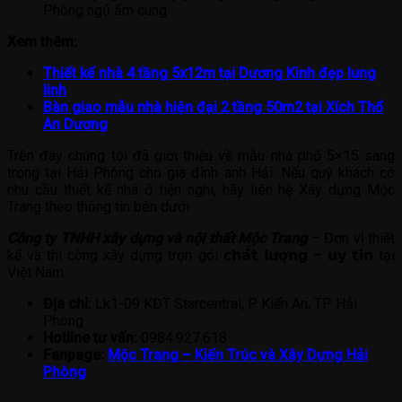
Phòng ngủ ấm cúng
Xem thêm:
Thiết kế nhà 4 tầng 5x12m tại Dương Kinh đẹp lung
linh
Bàn giao mẫu nhà hiện đại 2 tầng 50m2 tại Xích Thổ
An Dương
Trên đây chúng tôi đã giới thiệu về mẫu nhà phố 5×15 sang
trọng tại Hải Phòng cho gia đình anh Hải. Nếu quý khách có
nhu cầu thiết kế nhà ở tiện nghi, hãy liên hệ Xây dựng Mộc
Trang theo thông tin bên dưới
Công ty TNHH xây dựng và nội thất Mộc Trang
– Đơn vị thiết
kế và thi công xây dựng trọn gói 𝗰𝗵𝗮̂́𝘁 𝗹𝘂̛𝗼̛̣𝗻𝗴 – 𝘂𝘆 𝘁𝗶́𝗻 tại
Việt Nam.
Địa chỉ:
Lk1-09 KĐT Starcentral, P Kiến An, TP Hải
Phòng
Hotline tư vấn:
0984.927.618
Fanpage:
Mộc Trang – Kiến Trúc và Xây Dựng Hải
Phòng