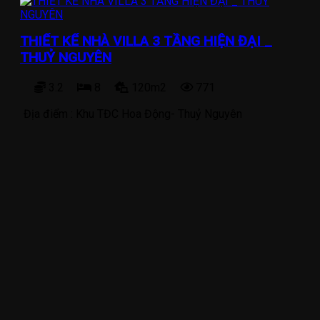
THIẾT KẾ NHÀ VILLA 3 TẦNG HIỆN ĐẠI _
THUỶ NGUYÊN
3.2
8
120m2
771
Địa điểm :
Khu TĐC Hoa Động- Thuỷ Nguyên