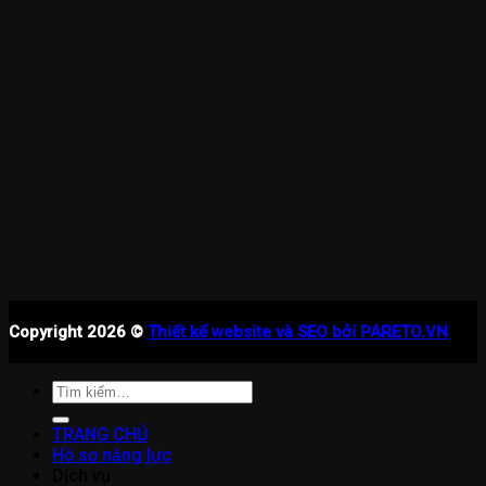
Copyright 2026 ©
Thiết kế website và SEO bởi PARETO.VN
Tìm
kiếm:
TRANG CHỦ
Hồ sơ năng lực
Dịch vụ