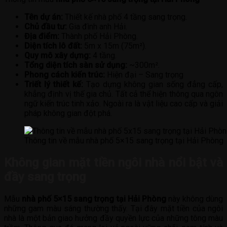
Tên dự án:
Thiết kế nhà phố 4 tầng sang trọng.
Chủ đầu tư:
Gia đình anh Hải.
Địa điểm:
Thành phố Hải Phòng.
Diện tích lô đất:
5m x 15m (75m²).
Quy mô xây dựng:
4 tầng.
Tổng diện tích sàn sử dụng:
~300m².
Phong cách kiến trúc:
Hiện đại – Sang trọng
Triết lý thiết kế:
Tạo dựng không gian sống đẳng cấp,
khẳng định vị thế gia chủ. Tất cả thể hiện thông qua ngôn
ngữ kiến trúc tinh xảo. Ngoài ra là vật liệu cao cấp và giải
pháp không gian đột phá.
Thông tin về mẫu nhà phố 5×15 sang trọng tại Hải Phòng
Không gian mặt tiền ngôi nhà nổi bật và
đầy sang trọng
Mẫu
nhà phố 5×15 sang trọng tại Hải Phòng
này không dùng
những gam màu sáng thường thấy. Tại đây mặt tiền của ngôi
nhà là một bản giao hưởng đầy quyền lực của những tông màu