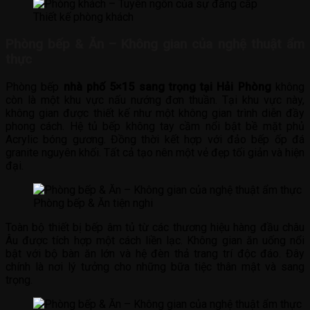
Thiết kế phòng khách
Phòng bếp & Ăn – Không gian của nghệ thuật ẩm
thực
Phòng bếp
nhà phố 5×15 sang trọng tại Hải Phòng
không
còn là một khu vực nấu nướng đơn thuần. Tại khu vực này,
không gian được thiết kế như một không gian trình diễn đầy
phong cách. Hệ tủ bếp không tay cầm nổi bật bề mặt phủ
Acrylic bóng gương. Đồng thời kết hợp với đảo bếp ốp đá
granite nguyên khối. Tất cả tạo nên một vẻ đẹp tối giản và hiện
đại.
Phòng bếp & Ăn tiện nghi
Toàn bộ thiết bị bếp âm tủ từ các thương hiệu hàng đầu châu
Âu được tích hợp một cách liền lạc. Không gian ăn uống nổi
bật với bộ bàn ăn lớn và hệ đèn thả trang trí độc đáo. Đây
chính là nơi lý tưởng cho những bữa tiệc thân mật và sang
trọng.