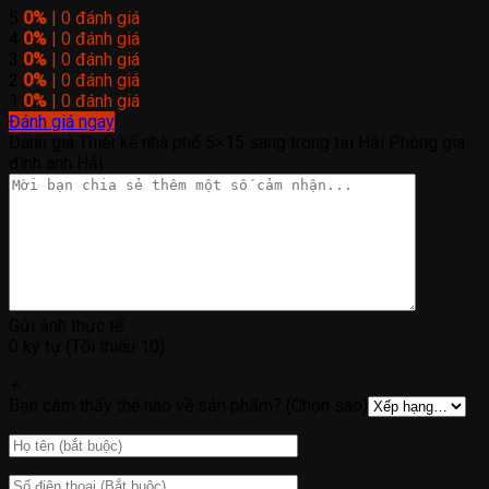
5
0%
| 0 đánh giá
4
0%
| 0 đánh giá
3
0%
| 0 đánh giá
2
0%
| 0 đánh giá
1
0%
| 0 đánh giá
Đánh giá ngay
Đánh giá Thiết kế nhà phố 5×15 sang trọng tại Hải Phòng gia
đình anh Hải
Gửi ảnh thực tế
0 ký tự (Tối thiểu 10)
+
Bạn cảm thấy thế nào về sản phẩm? (Chọn sao)