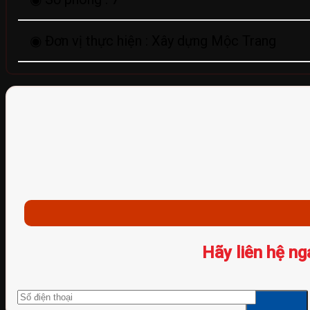
◉ Đơn vị thực hiện :
Xây dựng Mộc Trang
Hãy liên hệ ng