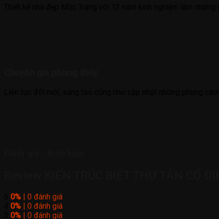
Thiết kế nhà đẹp Mộc Trang với 12 năm kinh nghiệm làm những c
Chuyên gia phong thủy
Liên tục đổi mới, sáng tạo cũng như cập nhật những phong cách
Đánh giá - Bình luận
Review KIẾN TRÚC BIỆT THỰ TÂN CỔ Đ
5
0%
| 0 đánh giá
4
0%
| 0 đánh giá
3
0%
| 0 đánh giá