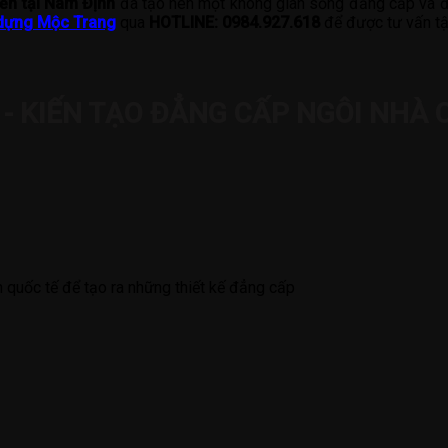
iển tại Nam Định
đã tạo nên một không gian sống đẳng cấp và đ
dựng Mộc Trang
qua
HOTLINE: 0984.927.618
để được tư vấn tận
- KIẾN TẠO ĐẲNG CẤP NGÔI NHÀ 
 quốc tế để tạo ra những thiết kế đẳng cấp