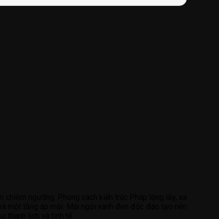
n chiêm ngưỡng. Phong cách kiến trúc Pháp lộng lẫy, xa
h và một tầng áp mái. Mái ngói xanh đen độc đáo tạo nên
thanh lịch và tinh tế.