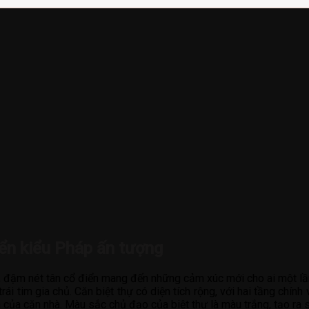
điển kiểu Pháp ấn tượng
, đậm nét tân cổ điển mang đến những cảm xúc mới cho ai một lầ
i tim gia chủ. Căn biệt thự có diện tích rộng, với hai tầng chín
a căn nhà. Màu sắc chủ đạo của biệt thự là màu trắng, tạo ra sự 