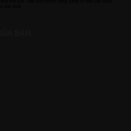
áng mơ ước. Nếu quý khách hàng đang có nhu cầu thiết
 tình nhất.
CỦA BẠN