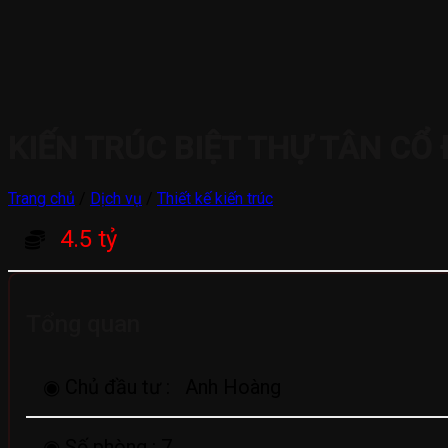
KIẾN TRÚC BIỆT THỰ TÂN CỔ
Trang chủ
/
Dịch vụ
/
Thiết kế kiến trúc
4.5 tỷ
Tổng quan
◉ Chủ đầu tư :
Anh Hoàng
◉ Số phòng :
7