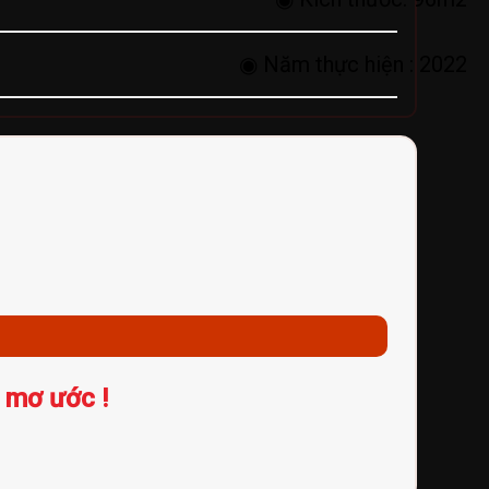
◉ Năm thực hiện :
2022
 mơ ước !