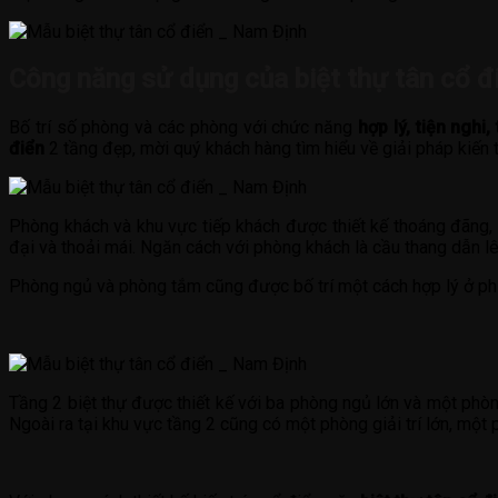
Công năng sử dụng
của biệt thự tân cổ 
Bố trí số phòng và các phòng với chức năng
hợp lý, tiện nghi
điển
2 tầng đẹp, mời quý khách hàng tìm hiểu về giải pháp kiến t
Phòng khách và khu vực tiếp khách được thiết kế thoáng đãng, 
đại và thoải mái. Ngăn cách với phòng khách là cầu thang dẫn lê
Phòng ngủ và phòng tắm cũng được bố trí một cách hợp lý ở phía 
Tầng 2 biệt thự được thiết kế với ba phòng ngủ lớn và một phòn
Ngoài ra tại khu vực tầng 2 cũng có một phòng giải trí lớn, một