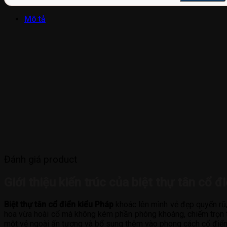
Mô tả
Đánh giá product
Giới thiệu kiến trúc của biệt thự tân cổ 
Biệt thự tân cổ điển kiểu Pháp
khoác lên mình vẻ đẹp quyến rũ
hoa vừa hoài cổ mà không kém phần phóng khoáng, chiếm trọn trá
một vẻ ngoài ấn tượng và bổ sung thêm vào phong cách cổ điển củ