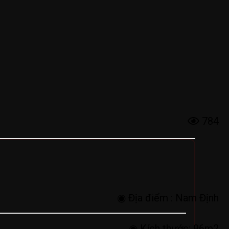
784
◉ Địa điểm :
Nam Định
◉ Kích thước:
96m2