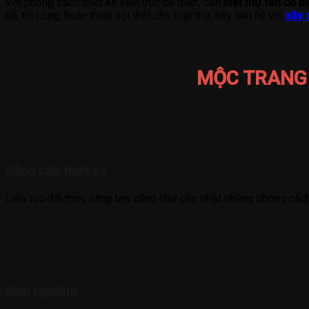
Với phong cách thiết kế kiến trúc cổ điển, căn
biệt thự tân cổ đ
kế, thi công, hoàn thiện nội thất cho biệt thự, hãy liên hệ với
xây 
MỘC TRANG
Đẳng cấp thiết kế
Liên tục đổi mới, sáng tạo cũng như cập nhật những phong cách
Kinh Nghiệm