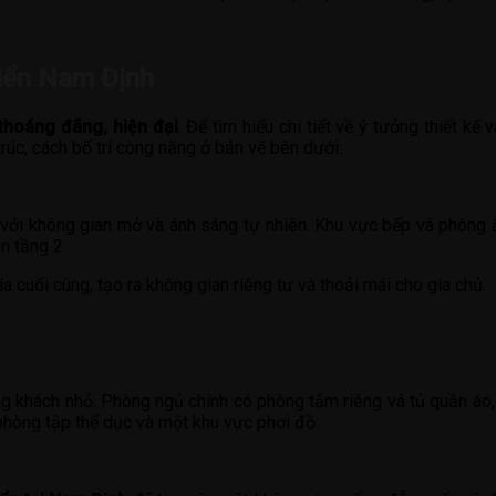
điển Nam Định
, thoáng đãng, hiện đại
. Để tìm hiểu chi tiết về ý tưởng thiết k
rúc, cách bố trí công năng ở bản vẽ bên dưới:
với không gian mở và ánh sáng tự nhiên. Khu vực bếp và phòng ă
n tầng 2.
cuối cùng, tạo ra không gian riêng tư và thoải mái cho gia chủ.
g khách nhỏ. Phòng ngủ chính có phòng tắm riêng và tủ quần áo, 
 phòng tập thể dục và một khu vực phơi đồ.