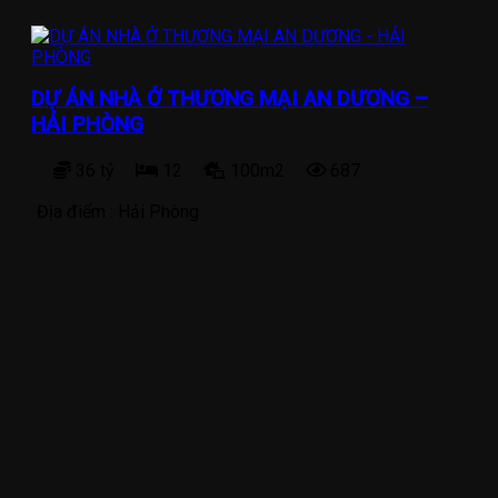
DỰ ÁN NHÀ Ở THƯƠNG MẠI AN DƯƠNG –
HẢI PHÒNG
36 tỷ
12
100m2
687
Địa điểm :
Hải Phòng