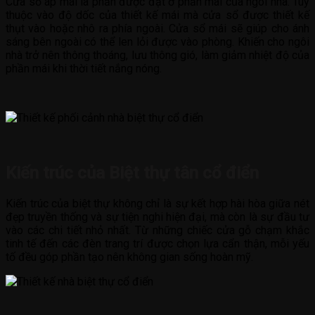
Cửa sổ áp mái là phần được đặt ở phần mái của ngôi nhà. Tùy
thuộc vào độ dốc của thiết kế mái mà cửa sổ được thiết kế
thụt vào hoặc nhô ra phía ngoài. Cửa sổ mái sẽ giúp cho ánh
sáng bên ngoài có thể len lỏi được vào phòng. Khiến cho ngôi
nhà trở nên thông thoáng, lưu thông gió, làm giảm nhiệt độ của
phần mái khi thời tiết nắng nóng.
Kiến trúc của Biệt thự tân cổ điển
Kiến trúc của biệt thự không chỉ là sự kết hợp hài hòa giữa nét
đẹp truyền thống và sự tiện nghi hiện đại, mà còn là sự đầu tư
vào các chi tiết nhỏ nhất. Từ những chiếc cửa gỗ chạm khắc
tinh tế đến các đèn trang trí được chọn lựa cẩn thận, mỗi yếu
tố đều góp phần tạo nên không gian sống hoàn mỹ.