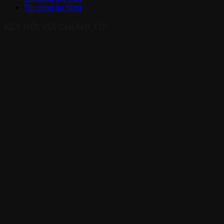
Thi công hạ tầng
KẾT NỐI VỚI CHÚNG TÔI