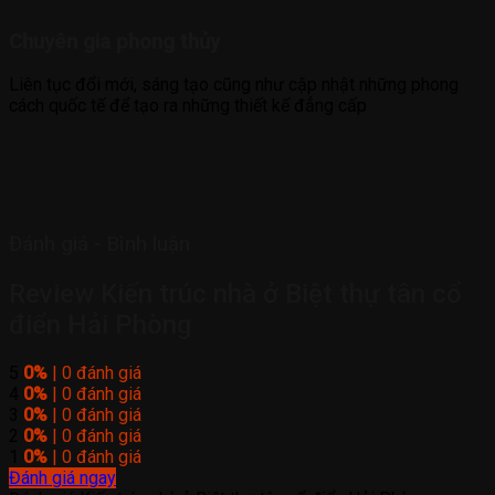
Chuyên gia phong thủy
Liên tục đổi mới, sáng tạo cũng như cập nhật những phong
cách quốc tế để tạo ra những thiết kế đẳng cấp
Đánh giá - Bình luận
Review Kiến trúc nhà ở Biệt thự tân cổ
điển Hải Phòng
5
0%
| 0 đánh giá
4
0%
| 0 đánh giá
3
0%
| 0 đánh giá
2
0%
| 0 đánh giá
1
0%
| 0 đánh giá
Đánh giá ngay