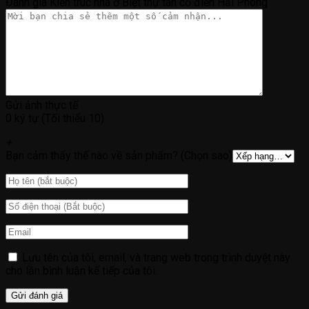
Đánh giá Kiến trúc nhà ở Biệt thự tân cổ điển Hải Phòng
Gửi ảnh thực tế
0 ký tự (Tối thiểu 10)
+
Bạn cảm thấy thế nào về sản phẩm? (Chọn sao)
Lưu tên của tôi, email, và trang web trong trình duyệt này
cho lần bình luận kế tiếp của tôi.