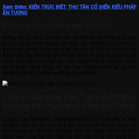
Xem thêm: KIẾN TRÚC BIỆT THỰ TÂN CỔ ĐIỂN KIỂU PHÁP
ẤN TƯỢNG
Biểu tượng của sự thịnh vượng và phú quý
Không chỉ là nơi ở, biệt thự tân cổ điển tại Hải Phòng là biểu
tượng của sự thịnh vượng và đẳng cấp. Những công trình này
không chỉ là nơi ở của gia đình mà còn là biểu tượng của sự
thành công và phú quý, làm nổi bật thêm vẻ đẹp và giàu có cho
thành phố biển xinh đẹp này. Mỗi công trình là một tác phẩm
nghệ thuật sống động, kể lên câu chuyện riêng về sự hòa
quyện giữa nét cổ điển và đẳng cấp hiện đại.
Công ty xây dựng Mộc Trang thiết kế và
thi công Biệt thự tân cổ điển Hải Phòng
Công ty xây dựng Mộc Trang không chỉ chú trọng vào vẻ đẹp
bề ngoài mà còn đặt sự chú ý đến các tiêu chuẩn xây dựng. Từ
chất lượng vật liệu cho đến quy trình thi công, mọi bước đều
được kiểm soát nghiêm ngặt để đảm bảo rằng mỗi công trình