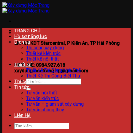
Bỏ
qua
nội
dung
TRANG CHỦ
Hồ sơ năng lực
Dịch vụ
Lk1-09 KĐT Starcentral, P Kiến An, TP Hải Phòng
Thi công xây dựng
Thiết kế kiến trúc
Thiết kế nội thất
Thiết kế
HOTLINE: 0984.927.618
Thiết Kế Thi Công Nhà Phố
xaydungmoctrang.hp@gmail.com
Thiết Kế Thi Công Biệt Thự
Tìm
Thi công xây dựng
kiếm:
Tin tức
Tư vấn nội thất
Tư vấn kiến trúc
Tư vấn – giám sát xây dựng
Tư vấn phong thuỷ
Liên Hệ
Tìm
kiếm: