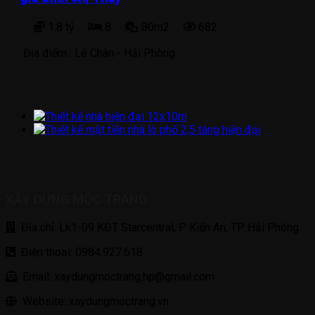
1.8 tỷ
8
80m2
682
Địa điểm :
Lê Chân - Hải Phòng
XÂY DỰNG MỘC TRANG
Địa chỉ: Lk1-09 KĐT Starcentral, P Kiến An, TP Hải Phòng
Điện thoại: 0984.927.618
Email: xaydungmoctrang.hp@gmail.com
Website: xaydungmoctrang.vn