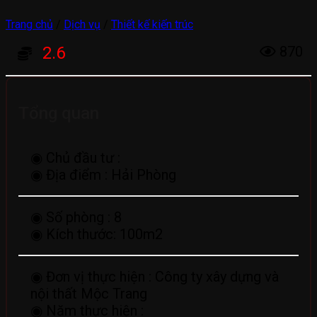
Trang chủ
/
Dịch vụ
/
Thiết kế kiến trúc
2.6
870
Tổng quan
◉ Chủ đầu tư :
◉ Địa điểm :
Hải Phòng
◉ Số phòng :
8
◉ Kích thước:
100m2
◉ Đơn vị thực hiện :
Công ty xây dựng và
nội thất Mộc Trang
◉ Năm thực hiện :