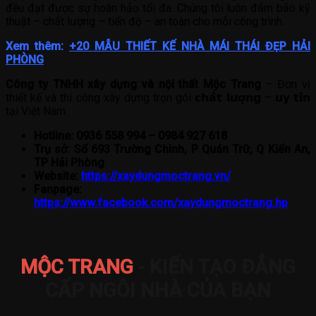
đều đạt được sự hoàn hảo tối đa. Chúng tôi luôn đảm bảo kỹ
thuật – chất lượng – tiến độ – an toàn cho mỗi công trình.
Xem thêm:
+20 MẪU THIẾT KẾ NHÀ MÁI THÁI ĐẸP HẢI
PHÒNG
Công ty TNHH xây dựng và nội thất Mộc Trang
– Đơn vị
thiết kế và thi công xây dựng trọn gói 𝗰𝗵𝗮̂́𝘁 𝗹𝘂̛𝗼̛̣𝗻𝗴 – 𝘂𝘆 𝘁𝗶́𝗻
tại Việt Nam.
Hotline: 0936 558 994 – 0984 927 618
Trụ sở: Số 693 Trường Chinh, P Quán Trữ, Q Kiến An,
TP Hải Phòng
Website:
https://xaydungmoctrang.vn/
Fanpage:
https://www.facebook.com/xaydungmoctrang.hp
MỘC TRANG
- KIẾN TẠO ĐẲNG
CẤP NGÔI NHÀ CỦA BẠN