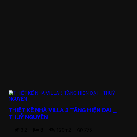
THIẾT KẾ NHÀ VILLA 3 TẦNG HIỆN ĐẠI _
THUỶ NGUYÊN
3.2
8
120m2
775