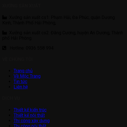
XƯỞNG SẢN XUẤT
Xưởng sản xuất cs1: Phạm Hải, Đa Phúc, quận Dương
Kinh, Thành Phố Hải Phòng,
Xưởng sản xuất cs2: Đăng Cương, huyện An Dương, Thành
phố Hải Phòng.
Hotline: 0936 558 994
VỀ CHÚNG TÔI
Trang chủ
Về Mộc Trang
Tin tức
Liên hệ
DỊCH VỤ
Thiết kế kiến trúc
Thiết kế nội thất
Thi công xây dựng
Thi công nội thất