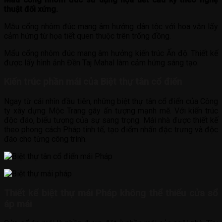
thuật đối xứng.
Mẫu cổng nhôm đúc mang âm hưởng dân tộc với hoa văn lấy
cảm hứng từ họa tiết quen thuộc trên trống đồng.
Mẩu cổng nhôm đúc mang âm hưởng kiến trúc Ấn độ. Thiết kế
được lấy hình ảnh Đền Taj Mahal làm cảm hứng sáng tạo.
Kiến trúc phần mái của Biệt thự tân cổ điển
Ngay từ cái nhìn đầu tiên, những biệt thự tân cổ điển của Công
ty xây dựng Mộc Trang gây ấn tượng mạnh mẽ. Với kiến trúc
độc đáo, biểu tượng của sự sang trọng. Mái nhà được thiết kế
theo phong cách Pháp tinh tế, tạo điểm nhấn đặc trưng và độc
đáo cho từng công trình.
Thiết kế biệt thự mái Pháp không thể thiếu cửa sổ
áp mái