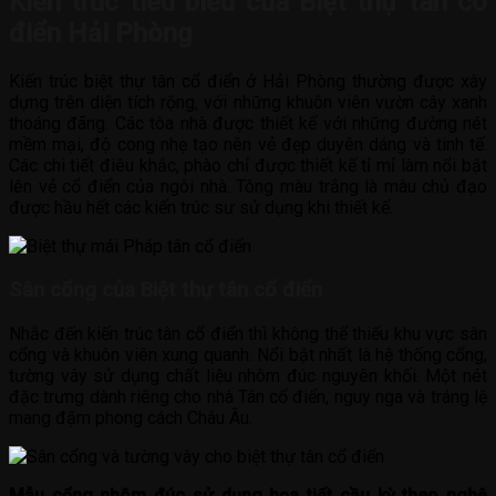
Kiến trúc tiêu biểu của Biệt thự tân cổ
điển Hải Phòng
Kiến trúc biệt thự tân cổ điển ở Hải Phòng thường được xây
dựng trên diện tích rộng, với những khuôn viên vườn cây xanh
thoáng đãng. Các tòa nhà được thiết kế với những đường nét
mềm mại, độ cong nhẹ tạo nên vẻ đẹp duyên dáng và tinh tế.
Các chi tiết điêu khắc, phào chỉ được thiết kế tỉ mỉ làm nổi bật
lên vẻ cổ điển của ngôi nhà. Tông màu trắng là màu chủ đạo
được hầu hết các kiến trúc sư sử dụng khi thiết kế.
Sân cổng của Biệt thự tân cổ điển
Nhắc đến kiến trúc tân cổ điển thì không thể thiếu khu vực sân
cổng và khuôn viên xung quanh. Nổi bật nhất là hệ thống cổng,
tường vây sử dụng chất liệu nhôm đúc nguyên khối. Một nét
đặc trưng dành riêng cho nhà Tân cổ điển, nguy nga và tráng lệ
mang đậm phong cách Châu Âu.
Mẫu cổng nhôm đúc sử dụng họa tiết cầu kỳ theo nghệ