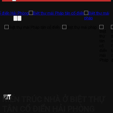
KIẾN TRÚC NHÀ Ở BIỆT THỰ
TÂN CỔ ĐIỂN HẢI PHÒNG