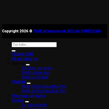
Copyright 2026 ©
Thiết kế website và SEO bởi PARETO.VN
Tìm
kiếm:
TRANG CHỦ
Hồ sơ năng lực
Dịch vụ
Thi công xây dựng
Thiết kế kiến trúc
Thiết kế nội thất
Thiết kế
Thiết Kế Thi Công Nhà Phố
Thiết Kế Thi Công Biệt Thự
Thi công xây dựng
Tin tức
Tư vấn nội thất