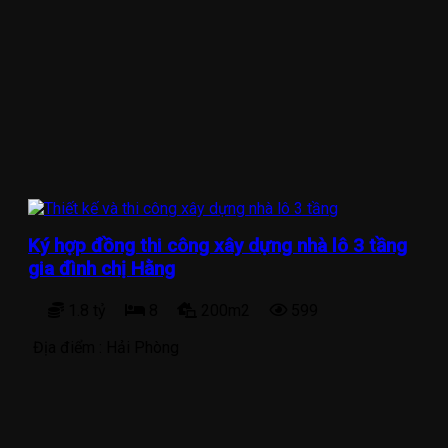
Ký hợp đồng thi công xây dựng nhà lô 3 tầng
gia đình chị Hằng
1.8 tỷ
8
200m2
599
Địa điểm :
Hải Phòng