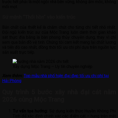
trước hết phải là một ngôi nhà bền vững, không ẩm mốc, không
mối mọt.
Sứ mệnh “Thổi hồn” vào kiến trúc
Bản chất của thiết kế là chăm chút cho từng chi tiết nhỏ nhất.
Đội ngũ kiến trúc sư của Mộc Trang luôn dành thời gian khảo
sát thực địa bằng la bàn phong thủy chuyên dụng, thay vì chỉ
xem qua bản đồ vệ tinh. Chúng tôi cam kết mang lại chất lượng
và tiến độ cao nhất, đồng thời tối ưu chi phí dựa trên nguồn lực
sản xuất trực tiếp.
Xây dựng Mộc Trang – Uy tín chuyên nghiệp
Xem thêm:
Top mẫu nhà phố hiện đại đẹp tối ưu chi phí tại
Hải Phòng
Quy trình 5 bước xây nhà đại cát năm
2026 cùng Mộc Trang
Tư vấn tọa hướng:
Sử dụng kiến thức Huyền Không Phi
Tinh để xác định chính xác các điểm cát – hung trên mặt