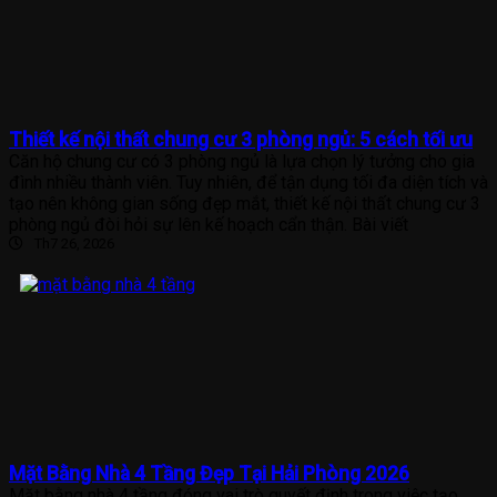
Thiết kế nội thất chung cư 3 phòng ngủ: 5 cách tối ưu
Căn hộ chung cư có 3 phòng ngủ là lựa chọn lý tưởng cho gia
đình nhiều thành viên. Tuy nhiên, để tận dụng tối đa diện tích và
tạo nên không gian sống đẹp mắt, thiết kế nội thất chung cư 3
phòng ngủ đòi hỏi sự lên kế hoạch cẩn thận. Bài viết
Th7 26, 2026
Mặt Bằng Nhà 4 Tầng Đẹp Tại Hải Phòng 2026
Mặt bằng nhà 4 tầng đóng vai trò quyết định trong việc tạo