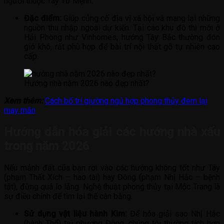
người thuộc Tây Tứ Mệnh.
Đặc điểm:
Giúp củng cố địa vị xã hội và mang lại những
nguồn thu nhập ngoài dự kiến. Tại các khu đô thị mới ở
Hải Phòng như Vinhomes, hướng Tây Bắc thường đón
gió khô, rất phù hợp để bài trí nội thất gỗ tự nhiên cao
cấp.
Hướng nhà năm 2026 nào đẹp nhất?
Xem thêm:
Cách bố trí giường ngủ hợp phong thủy đem lại
may mắn
Hướng dẫn hóa giải các hướng nhà xấu
trong năm 2026
Nếu mảnh đất của bạn rơi vào các hướng không tốt như Tây
(phạm Thất Xích – hao tài) hay Đông (phạm Nhị Hắc – bệnh
tật), đừng quá lo lắng. Nghệ thuật phong thủy tại Mộc Trang là
sự điều chỉnh để tìm lại thế cân bằng.
Sử dụng vật liệu hành Kim:
Để hóa giải sao Nhị Hắc
(hành Thổ) tại phương Đông, chúng tôi thường tích hợp