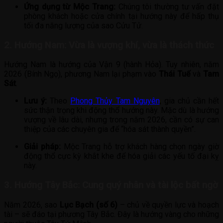
Ứng dụng từ Mộc Trang:
Chúng tôi thường tư vấn đặt
phòng khách hoặc cửa chính tại hướng này để hấp thụ
tối đa năng lượng của sao Cửu Tử.
2. Hướng Nam: Vừa là vượng khí, vừa là thách thức
Hướng Nam là hướng của Vận 9 (hành Hỏa). Tuy nhiên, năm
2026 (Bính Ngọ), phương Nam lại phạm vào
Thái Tuế
và
Tam
Sát
.
Lưu ý:
Theo
Phong Thủy Tam Nguyên
, gia chủ cần hết
sức thận trọng khi động thổ hướng này. Mặc dù là hướng
vượng về lâu dài, nhưng trong năm 2026, cần có sự can
thiệp của các chuyên gia để “hóa sát thành quyền”.
Giải pháp:
Mộc Trang hỗ trợ khách hàng chọn ngày giờ
động thổ cực kỳ khắt khe để hóa giải các yếu tố đại kỵ
này.
3. Hướng Tây Bắc: Cung quý nhân và tài lộc bất ngờ
Năm 2026, sao
Lục Bạch (số 6)
– chủ về quyền lực và hoạch
tài – sẽ đáo tại phương Tây Bắc. Đây là hướng vàng cho những