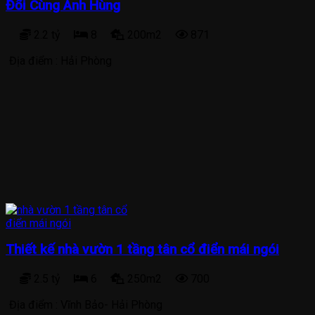
Đổi Cùng Anh Hùng
2.2 tỷ
8
200m2
871
Địa điểm :
Hải Phòng
Thiết kế nhà vườn 1 tầng tân cổ điển mái ngói
2.5 tỷ
6
250m2
700
Địa điểm :
Vĩnh Bảo- Hải Phòng