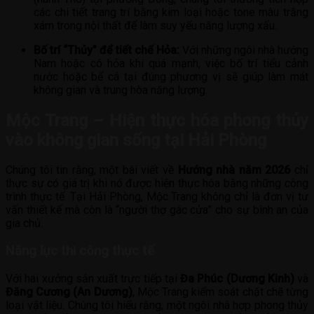
các chi tiết trang trí bằng kim loại hoặc tone màu trắng
xám trong nội thất để làm suy yếu năng lượng xấu.
Bố trí “Thủy” để tiết chế Hỏa:
Với những ngôi nhà hướng
Nam hoặc có hỏa khí quá mạnh, việc bố trí tiểu cảnh
nước hoặc bể cá tại đúng phương vị sẽ giúp làm mát
không gian và trung hòa năng lượng.
Mộc Trang – Hiện thực hóa phong thủy
vào không gian sống tại Hải Phòng
Chúng tôi tin rằng, một bài viết về
Hướng nhà năm 2026
chỉ
thực sự có giá trị khi nó được hiện thực hóa bằng những công
trình thực tế. Tại Hải Phòng, Mộc Trang không chỉ là đơn vị tư
vấn thiết kế mà còn là “người thợ gác cửa” cho sự bình an của
gia chủ.
Năng lực thi công thực tế
Với hai xưởng sản xuất trực tiếp tại
Đa Phúc (Dương Kinh)
và
Đăng Cương (An Dương)
, Mộc Trang kiểm soát chặt chẽ từng
loại vật liệu. Chúng tôi hiểu rằng, một ngôi nhà hợp phong thủy