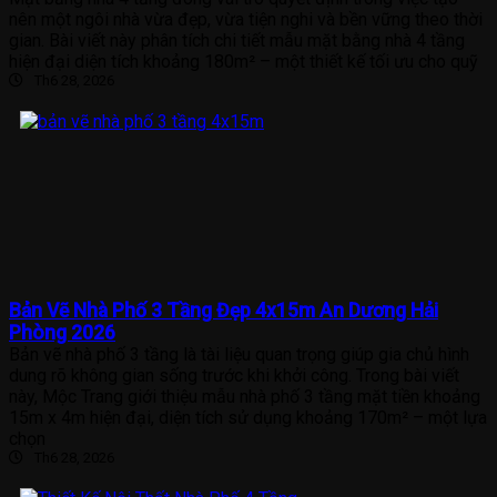
nên một ngôi nhà vừa đẹp, vừa tiện nghi và bền vững theo thời
gian. Bài viết này phân tích chi tiết mẫu mặt bằng nhà 4 tầng
hiện đại diện tích khoảng 180m² – một thiết kế tối ưu cho quỹ
Th6 28, 2026
Bản Vẽ Nhà Phố 3 Tầng Đẹp 4x15m An Dương Hải
Phòng 2026
Bản vẽ nhà phố 3 tầng là tài liệu quan trọng giúp gia chủ hình
dung rõ không gian sống trước khi khởi công. Trong bài viết
này, Mộc Trang giới thiệu mẫu nhà phố 3 tầng mặt tiền khoảng
15m x 4m hiện đại, diện tích sử dụng khoảng 170m² – một lựa
chọn
Th6 28, 2026