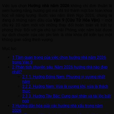
Việc lựa chọn
Hướng nhà năm 2026
không chỉ đơn thuần là
xem hướng nắng, hướng gió mà đã trở thành một bài toán khoa
học về năng lượng. Bước vào năm Bính Ngọ 2026, chúng ta
đang ở những năm đầu của
Vận 9 (Cửu Tử Hỏa Vận)
– một
chu kỳ 20 năm mới với những thay đổi hoàn toàn về trật tự
phong thủy. Đối với gia chủ tại Hải Phòng, việc nắm bắt được
sự dịch chuyển của các phi tinh là chìa khóa để kiến tạo một
không gian sống thịnh vượng.
Mục lục
1
Tầm quan trọng của việc chọn hướng nhà năm 2026
trong Vận 9
2
Phân tích chuyên sâu: Năm 2026 hướng nhà nào đẹp
nhất?
2.1
1. Hướng Đông Nam: Phương vị vượng nhất
năm
2.2
2. Hướng Nam: Vừa là vượng khí, vừa là thách
thức
2.3
3. Hướng Tây Bắc: Cung quý nhân và tài lộc bất
ngờ
3
Hướng dẫn hóa giải các hướng nhà xấu trong năm
2026