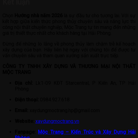
Kết luận
Chọn
Hướng nhà năm 2026
là sự đầu tư cho tương lai. Với sự
kết hợp giữa kiến thức phong thủy chuyên sâu và năng lực thi
công nội thất chuyên nghiệp, Mộc Trang tự tin mang đến những
giá trị thiết thực nhất cho khách hàng tại Hải Phòng.
Đừng để những lo lắng về phong thủy làm chậm trễ kế hoạch
xây dựng của bạn. Hãy liên hệ ngay với chúng tôi để được tư
vấn chuyên sâu và tham quan xưởng sản xuất trực tiếp.
CÔNG TY TNHH XÂY DỰNG VÀ THƯƠNG MẠI NỘI THẤT
MỘC TRANG
Địa chỉ:
Lk1-09 KĐT Starcentral, P Kiến An, TP Hải
Phòng
Điện thoại:
0984.927.618
Email:
xaydungmoctrang.hp@gmail.com
Website:
xaydungmoctrang.vn
Fanpage:
Mộc Trang – Kiến Trúc và Xây Dựng Hải
Phòng