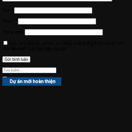
Tên
*
Email
*
Trang web
Lưu tên của tôi, email, và trang web trong trình duyệt này
cho lần bình luận kế tiếp của tôi.
Dự án mới hoàn thiện