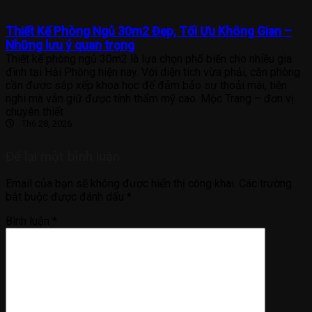
Thiết Kế Phòng Ngủ 30m2 Đẹp, Tối Ưu Không Gian –
Những lưu ý quan trọng
Thiết kế phòng ngủ 30m2 là lựa chọn phổ biến cho nhiều gia
đình tại Hải Phòng hiện nay. Với diện tích vừa phải, căn phòng
cần được sắp xếp khoa học để đảm bảo sự thoải mái, tiện
nghi mà vẫn giữ được tính thẩm mỹ cao. Mộc Trang – đơn vị
chuyên thiết
Th6 28, 2026
Để lại một bình luận
Email của bạn sẽ không được hiển thị công khai.
Các trường
bắt buộc được đánh dấu
*
Bình luận
*