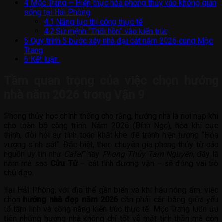
4
Mộc Trang – Hiện thực hóa phong thủy vào không gian
sống tại Hải Phòng
4.1
Năng lực thi công thực tế
4.2
Sứ mệnh “Thổi hồn” vào kiến trúc
5
Quy trình 5 bước xây nhà đại cát năm 2026 cùng Mộc
Trang
6
Kết luận
Tầm quan trọng của việc chọn hướng
nhà năm 2026 trong Vận 9
Phong thủy học chính thống cho rằng, hướng nhà là nơi nạp khí
cho toàn bộ công trình. Năm 2026 (Bính Ngọ), hỏa khí cực
thịnh, đòi hỏi sự tính toán khắt khe để tránh hiện tượng “Hỏa
vượng sinh sát”. Đặc biệt, theo chuyên gia phong thủy từ các
nguồn uy tín như
CafeF
hay
Phong Thủy Tam Nguyên
, đây là
năm mà sao
Cửu Tử
– cát tinh đương vận – sẽ đóng vai trò
chủ đạo.
Tại Hải Phòng, với địa thế gần biển và khí hậu nóng ẩm, việc
chọn
hướng nhà đẹp năm 2026
cần phải cân bằng giữa yếu
tố tâm linh và công năng kiến trúc thực tế. Mộc Trang luôn ưu
tiên những hướng nhà không chỉ tốt về mặt tinh thần mà còn