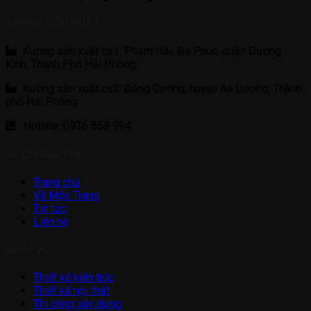
XƯỞNG SẢN XUẤT
Xưởng sản xuất cs1: Phạm Hải, Đa Phúc, quận Dương
Kinh, Thành Phố Hải Phòng,
Xưởng sản xuất cs2: Đăng Cương, huyện An Dương, Thành
phố Hải Phòng.
Hotline: 0936 558 994
VỀ CHÚNG TÔI
Trang chủ
Về Mộc Trang
Tin tức
Liên hệ
DỊCH VỤ
Thiết kế kiến trúc
Thiết kế nội thất
Thi công xây dựng