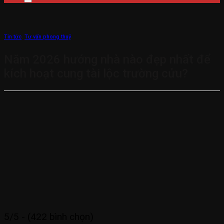
Tin tức
,
Tư vấn phong thuỷ
Năm 2026 hướng nhà nào đẹp nhất để
kích hoạt cung tài lộc trường cửu?
5/5 - (422 bình chọn)