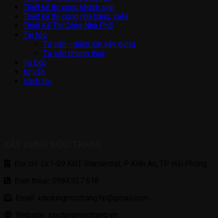
Thiết kế thi công khách sạn
Thiết kế thi công nhà hàng, café
Thiết Kế Thi Công Nhà Phố
Tin tức
Tư vấn - giám sát xây dựng
Tư vấn phong thuỷ
Tủ bếp
tư vấn
Vách tivi
XÂY DỰNG MỘC TRANG
Địa chỉ: Lk1-09 KĐT Starcentral, P Kiến An, TP Hải Phòng
Điện thoại: 0984.927.618
Email: xaydungmoctrang.hp@gmail.com
Website: xaydungmoctrang.vn