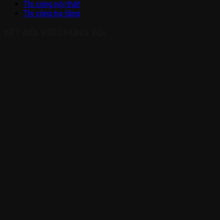
Thi công nội thất
Thi công hạ tầng
KẾT NỐI VỚI CHÚNG TÔI