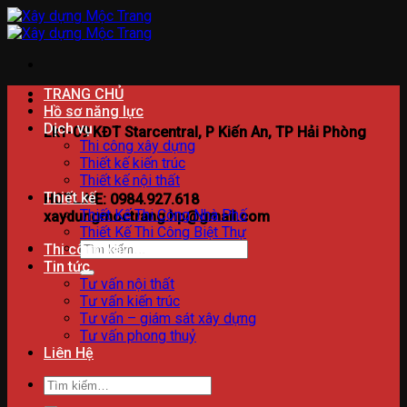
Bỏ
qua
nội
dung
TRANG CHỦ
Hồ sơ năng lực
Dịch vụ
Lk1-09 KĐT Starcentral, P Kiến An, TP Hải Phòng
Thi công xây dựng
Thiết kế kiến trúc
Thiết kế nội thất
Thiết kế
HOTLINE: 0984.927.618
Thiết Kế Thi Công Nhà Phố
xaydungmoctrang.hp@gmail.com
Thiết Kế Thi Công Biệt Thự
Tìm
Thi công xây dựng
kiếm:
Tin tức
Tư vấn nội thất
Tư vấn kiến trúc
Tư vấn – giám sát xây dựng
Tư vấn phong thuỷ
Liên Hệ
Tìm
kiếm: