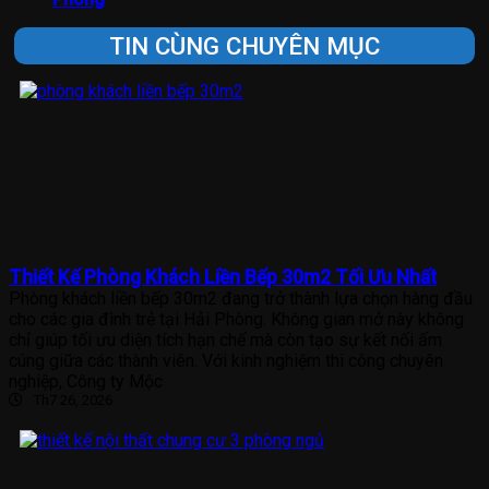
TIN CÙNG CHUYÊN MỤC
Thiết Kế Phòng Khách Liền Bếp 30m2 Tối Ưu Nhất
Phòng khách liền bếp 30m2 đang trở thành lựa chọn hàng đầu
cho các gia đình trẻ tại Hải Phòng. Không gian mở này không
chỉ giúp tối ưu diện tích hạn chế mà còn tạo sự kết nối ấm
cúng giữa các thành viên. Với kinh nghiệm thi công chuyên
nghiệp, Công ty Mộc
Th7 26, 2026