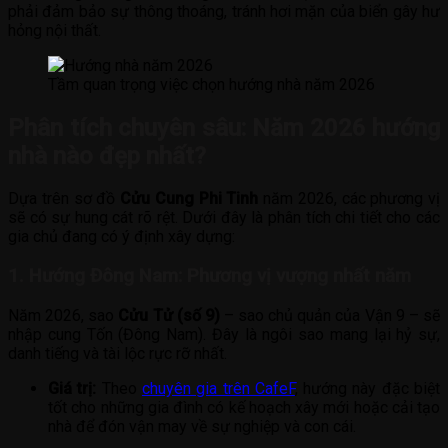
phải đảm bảo sự thông thoáng, tránh hơi mặn của biển gây hư
hỏng nội thất.
Tầm quan trọng việc chọn hướng nhà năm 2026
Phân tích chuyên sâu: Năm 2026 hướng
nhà nào đẹp nhất?
Dựa trên sơ đồ
Cửu Cung Phi Tinh
năm 2026, các phương vị
sẽ có sự hung cát rõ rệt. Dưới đây là phân tích chi tiết cho các
gia chủ đang có ý định xây dựng:
1. Hướng Đông Nam: Phương vị vượng nhất năm
Năm 2026, sao
Cửu Tử (số 9)
– sao chủ quản của Vận 9 – sẽ
nhập cung Tốn (Đông Nam). Đây là ngôi sao mang lại hỷ sự,
danh tiếng và tài lộc rực rỡ nhất.
Giá trị:
Theo
chuyên gia trên CafeF
, hướng này đặc biệt
tốt cho những gia đình có kế hoạch xây mới hoặc cải tạo
nhà để đón vận may về sự nghiệp và con cái.