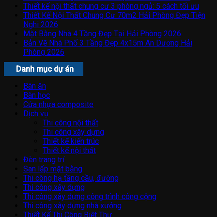
Thiết kế nội thất chung cư 3 phòng ngủ: 5 cách tối ưu
Thiết Kế Nội Thất Chung Cư 70m2 Hải Phòng Đẹp Tiện
Nghi 2026
Mặt Bằng Nhà 4 Tầng Đẹp Tại Hải Phòng 2026
Bản Vẽ Nhà Phố 3 Tầng Đẹp 4x15m An Dương Hải
Phòng 2026
Danh mục dự án
Bàn ăn
Bàn học
Cửa nhựa composite
Dịch vụ
Thi công nội thất
Thi công xây dựng
Thiết kế kiến trúc
Thiết kế nội thất
Đèn trang trí
San lấp mặt bằng
Thi công hạ tầng cầu, đường
Thi công xây dựng
Thi công xây dựng công trình công cộng
Thi công xây dựng nhà xưởng
Thiết Kế Thi Công Biệt Thự