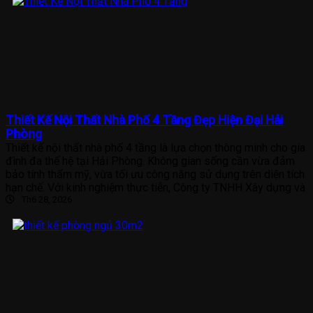
Thiết Kế Nội Thất Nhà Phố 4 Tầng Đẹp Hiện Đại Hải
Phòng
Thiết kế nội thất nhà phố 4 tầng là lựa chọn thông minh cho gia
đình đa thế hệ tại Hải Phòng. Không gian sống cần vừa đảm
bảo tính thẩm mỹ, vừa tối ưu công năng sử dụng trên diện tích
hạn chế. Với kinh nghiệm thực tiễn, Công ty TNHH Xây dựng và
Th6 28, 2026