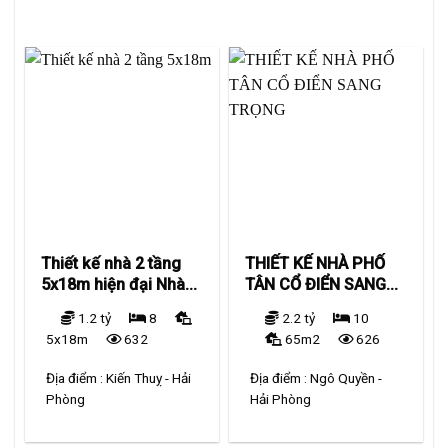
Thiết kế nhà 2 tầng
THIẾT KẾ NHÀ PHỐ
5x18m hiện đại Nhà
TÂN CỔ ĐIỂN SANG
anh Thoan – Kiến
TRỌNG
1.2 tỷ
8
2.2 tỷ
10
Thuỵ
5x18m
632
65m2
626
Địa điểm :
Kiến Thuỵ - Hải
Địa điểm :
Ngô Quyền -
Phòng
Hải Phòng