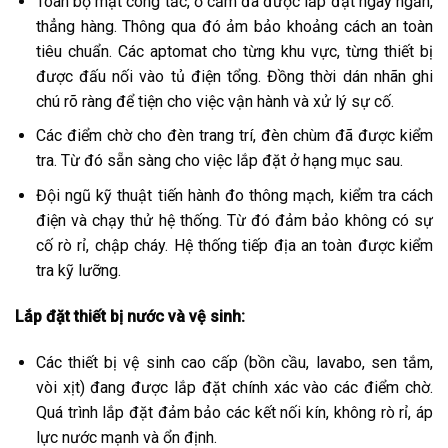
Toàn bộ mặt công tắc, ổ cắm đã được lắp đặt ngay ngắn,
thẳng hàng. Thông qua đó ảm bảo khoảng cách an toàn
tiêu chuẩn. Các aptomat cho từng khu vực, từng thiết bị
được đấu nối vào tủ điện tổng. Đồng thời dán nhãn ghi
chú rõ ràng để tiện cho việc vận hành và xử lý sự cố.
Các điểm chờ cho đèn trang trí, đèn chùm đã được kiểm
tra. Từ đó sẵn sàng cho việc lắp đặt ở hạng mục sau.
Đội ngũ kỹ thuật tiến hành đo thông mạch, kiểm tra cách
điện và chạy thử hệ thống. Từ đó đảm bảo không có sự
cố rò rỉ, chập cháy. Hệ thống tiếp địa an toàn được kiểm
tra kỹ lưỡng.
Lắp đặt thiết bị nước và vệ sinh:
Các thiết bị vệ sinh cao cấp (bồn cầu, lavabo, sen tắm,
vòi xịt) đang được lắp đặt chính xác vào các điểm chờ.
Quá trình lắp đặt đảm bảo các kết nối kín, không rò rỉ, áp
lực nước mạnh và ổn định.