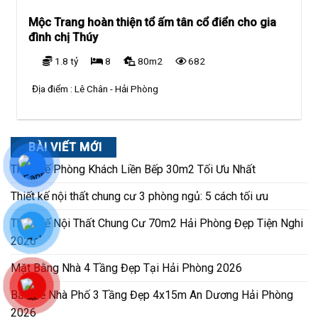
Mộc Trang hoàn thiện tổ ấm tân cổ điển cho gia
đình chị Thúy
1.8 tỷ
8
80m2
682
Địa điểm :
Lê Chân - Hải Phòng
BÀI VIẾT MỚI
Thiết Kế Phòng Khách Liền Bếp 30m2 Tối Ưu Nhất
Thiết kế nội thất chung cư 3 phòng ngủ: 5 cách tối ưu
Thiết Kế Nội Thất Chung Cư 70m2 Hải Phòng Đẹp Tiện Nghi
2026
Mặt Bằng Nhà 4 Tầng Đẹp Tại Hải Phòng 2026
Bản Vẽ Nhà Phố 3 Tầng Đẹp 4x15m An Dương Hải Phòng
2026