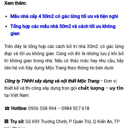
Xem thêm:
Mẫu nhà cấp 4 50m2 có gác lửng tối ưu và tiện nghi
Tổng hợp các mẫu nhà 50m2 và cách tối ưu không
gian
Trên đây là tổng hợp các cách bố trí nhà 30m2 có gác lửng
đẹp và tối ưu không gian. Cùng với đó là những lưu ý khi bố
trí không gian trong nhà. Nếu có thắc mắc hay nhu cầu, hãy
liên hệ với Xây dựng Mộc Trang theo thông tin bên dưới
Công ty TNHH xây dựng và nội thất Mộc Trang
– Đơn vị
thiết kế và thi công xây dựng trọn gói 𝗰𝗵𝗮̂́𝘁 𝗹𝘂̛𝗼̛̣𝗻𝗴 – 𝘂𝘆 𝘁𝗶́𝗻
tại Việt Nam.
☎
Hotline:
0936 558 994 – 0984 927 618
🏢
Trụ sở:
Số 693 Trường Chinh, P Quán Trữ, Q Kiến An, TP