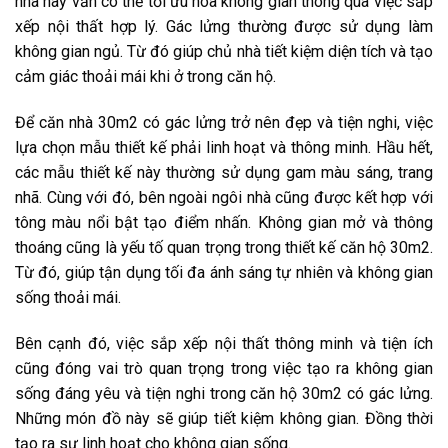
nhà này vẫn có thể tối ưu hóa không gian thông qua việc sắp
xếp nội thất hợp lý. Gác lửng thường được sử dụng làm
không gian ngủ. Từ đó giúp chủ nhà tiết kiệm diện tích và tạo
cảm giác thoải mái khi ở trong căn hộ.
Để căn nhà 30m2 có gác lửng trở nên đẹp và tiện nghi, việc
lựa chọn mẫu thiết kế phải linh hoạt và thông minh. Hầu hết,
các mẫu thiết kế này thường sử dụng gam màu sáng, trang
nhã. Cùng với đó, bên ngoài ngôi nhà cũng được kết hợp với
tông màu nổi bật tạo điểm nhấn. Không gian mở và thông
thoáng cũng là yếu tố quan trọng trong thiết kế căn hộ 30m2.
Từ đó, giúp tận dụng tối đa ánh sáng tự nhiên và không gian
sống thoải mái.
Bên cạnh đó, việc sắp xếp nội thất thông minh và tiện ích
cũng đóng vai trò quan trọng trong việc tạo ra không gian
sống đáng yêu và tiện nghi trong căn hộ 30m2 có gác lửng.
Những món đồ này sẽ giúp tiết kiệm không gian. Đồng thời
tạo ra sự linh hoạt cho không gian sống.