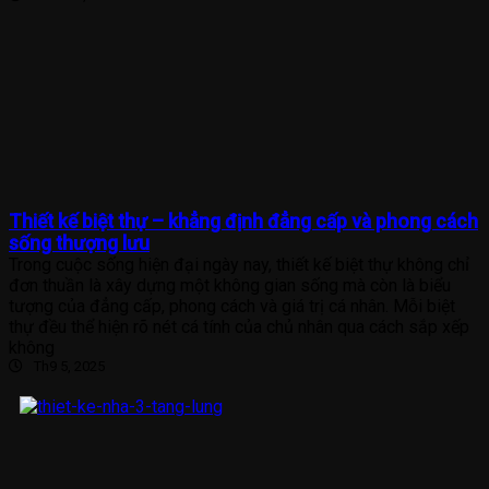
Thiết kế biệt thự – khẳng định đẳng cấp và phong cách
sống thượng lưu
Trong cuộc sống hiện đại ngày nay, thiết kế biệt thự không chỉ
đơn thuần là xây dựng một không gian sống mà còn là biểu
tượng của đẳng cấp, phong cách và giá trị cá nhân. Mỗi biệt
thự đều thể hiện rõ nét cá tính của chủ nhân qua cách sắp xếp
không
Th9 5, 2025