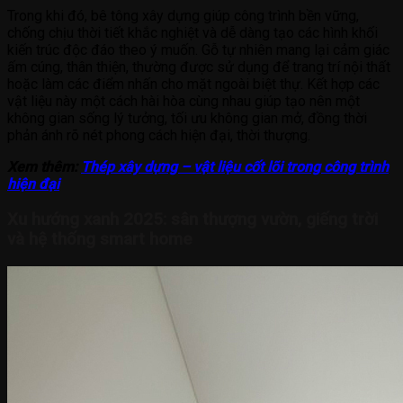
Trong khi đó, bê tông xây dựng giúp công trình bền vững,
chống chịu thời tiết khắc nghiệt và dễ dàng tạo các hình khối
kiến trúc độc đáo theo ý muốn. Gỗ tự nhiên mang lại cảm giác
ấm cúng, thân thiện, thường được sử dụng để trang trí nội thất
hoặc làm các điểm nhấn cho mặt ngoài biệt thự. Kết hợp các
vật liệu này một cách hài hòa cùng nhau giúp tạo nên một
không gian sống lý tưởng, tối ưu không gian mở, đồng thời
phản ánh rõ nét phong cách hiện đại, thời thượng.
Xem thêm:
Thép xây dựng – vật liệu cốt lõi trong công trình
hiện đại
Xu hướng xanh 2025: sân thượng vườn, giếng trời
và hệ thống smart home