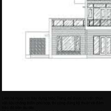
Liên hệ ngay với Xây dựng Mộc Trang để được tư vấn chọn
vật liệu chống thấm phù hợp, thi công đúng kỹ thuật và đảm
bảo độ bền lâu dài.