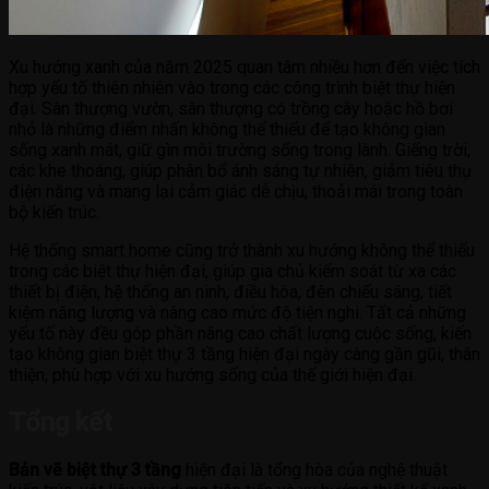
Xu hướng xanh của năm 2025 quan tâm nhiều hơn đến việc tích
hợp yếu tố thiên nhiên vào trong các công trình biệt thự hiện
đại. Sân thượng vườn, sân thượng có trồng cây hoặc hồ bơi
nhỏ là những điểm nhấn không thể thiếu để tạo không gian
sống xanh mát, giữ gìn môi trường sống trong lành. Giếng trời,
các khe thoáng, giúp phân bổ ánh sáng tự nhiên, giảm tiêu thụ
điện năng và mang lại cảm giác dễ chịu, thoải mái trong toàn
bộ kiến trúc.
Hệ thống smart home cũng trở thành xu hướng không thể thiếu
trong các biệt thự hiện đại, giúp gia chủ kiểm soát từ xa các
thiết bị điện, hệ thống an ninh, điều hòa, đèn chiếu sáng, tiết
kiệm năng lượng và nâng cao mức độ tiện nghi. Tất cả những
yếu tố này đều góp phần nâng cao chất lượng cuộc sống, kiến
tạo không gian biệt thự 3 tầng hiện đại ngày càng gần gũi, thân
thiện, phù hợp với xu hướng sống của thế giới hiện đại.
Tổng kết
Bản vẽ biệt thự 3 tầng
hiện đại là tổng hòa của nghệ thuật