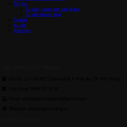
Tin tức
Tư vấn - giám sát xây dựng
Tư vấn phong thuỷ
Tủ bếp
tư vấn
Vách tivi
XÂY DỰNG MỘC TRANG
Địa chỉ: Lk1-09 KĐT Starcentral, P Kiến An, TP Hải Phòng
Điện thoại: 0984.927.618
Email: xaydungmoctrang.hp@gmail.com
Website: xaydungmoctrang.vn
XƯỞNG SẢN XUẤT