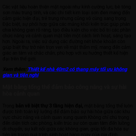
Các vật liệu hoàn thiện mặt ngoài như kính cường lực, bê tông
sơn màu trung tính, và các chi tiết kim loại sơn đen mang đến
cảm giác hiện đại, trẻ trung nhưng cũng vô cùng sang trọng.
Đặc biệt, sự phối hợp giữa các mảng khối kiến trúc giúp phân
chia không gian rõ ràng, tạo điều kiện cho việc bố trí các phần
chức năng và cảnh quan mặt tiền một cách linh hoạt, sáng tạo
hơn. Ngoài ra, việc sử dụng các đường nét khỏe khoắn còn
giúp biệt thự trở nên trọn vẹn về mặt thẩm mỹ, mang đến cảm
giác an tâm và chắc chắn, phù hợp với xu hướng thiết kế hiện
đại trên thế giới.
Xem thêm:
Thiết kế nhà 40m2 có thang máy tối ưu không
gian và tiện nghi
Mặt bằng tổng thể đảm bảo công năng và sự hài
hòa cảnh quan
Trong
bản vẽ biệt thự 3 tầng hiện đại,
mặt bằng tổng thể luôn
được tính toán kỹ lưỡng để đảm bảo sự hài hòa giữa các khu
vực chức năng và cảnh quan xung quanh.Không chỉ chú trọng
đến diện tích các phòng, kiến trúc sư còn quan tâm đến luồng
di chuyển, sự kết nối giữa các không gian, giúp tối đa hóa sự
tiện lợi trong quá trình sinh hoạt hàng ngày của gia đình.