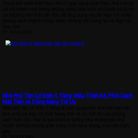
Trong bối cảnh kiến trúc nhà ở ngày càng phát triển, nhà vuông
đã trở thành một trong những dạng hình khối phổ biến và được
ưa chuộng bởi tính cân đối, dễ ứng dụng và phù hợp với nhiều
phong cách thiết kế khác nhau. Không chỉ mang lại vẻ đẹp hài
hòa, nhà
Th12 8, 2025
Nhà Phố Tân Cổ Điển 5 Tầng: Mẫu Thiết Kế, Phối Cảnh
Mặt Tiền và Công Năng Tối Ưu
Nhà phố tân cổ điển 5 tầng là một dạng kiến trúc kết hợp hài
hòa giữa vẻ đẹp cổ điển trang nhã và sự tinh tế của phong
cách hiện đại. Đây là lựa chọn lý tưởng cho những gia chủ
muốn sở hữu không gian sống vừa sang trọng, vừa tiện nghi,
phù
Th10 25, 2025