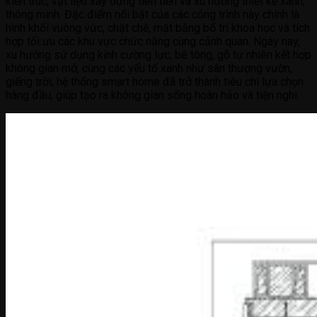
kiến trúc, vật liệu xây dựng tiên tiến và xu hướng thiết kế xanh,
thông minh. Đặc điểm nổi bật của các công trình này chính là
hình khối vuông vức, chặt chẽ, mặt bằng bố trí khoa học và tích
hợp tối ưu các khu vực chức năng cùng cảnh quan. Ngày nay,
xu hướng sử dụng kính cường lực, bê tông, gỗ tự nhiên kết hợp
không gian mở, cùng các yếu tố xanh như sân thượng vườn,
giếng trời, hệ thống smart home đã trở thành tiêu chí lựa chọn
hàng đầu, giúp tạo ra không gian sống hoàn hảo và tiện nghi.