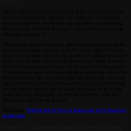
chung
Tầng 1 của biệt thự hiện đại thường là khu vực trung tâm của
toàn bộ công trình, nơi tiếp đón các khách quý và sinh hoạt
chung của gia đình. Không gian này cần đảm bảo sự thoáng
đãng, rộng rãi, thoải mái để phục vụ các hoạt động sum họp,
tiếp khách hay giải trí.
Phòng khách được thiết kế mở, liên thông với khu vực bếp ăn
nhằm tạo cảm giác rộng hơn, giúp tối ưu hóa diện tích và tạo
thuận lợi trong giao tiếp giữa các thành viên. Bếp ăn thường bố
trí gần cửa sổ hoặc ban công để tận dụng ánh sáng tự nhiên,
đồng thời giúp không khí trong lành dễ dàng lưu thông. Gara ô
tô thường nằm cạnh lối đi chính để thuận tiện trong việc ra vào,
đồng thời không làm ảnh hưởng đến các không gian sinh hoạt
chung phía trong nhà. Khu sinh hoạt chung còn có thể tích hợp
các tiện ích như phòng giải trí, phòng đọc sách, hoặc phòng
sinh hoạt cộng đồng, giúp gia đình kết nối và thư giãn sau
những ngày làm việc căng thẳng.
Xem thêm:
Thiết kế nhà 5×10 m có thang máy: bố trí khoa học
và tiện nghi
Tầng 2 – 3: phòng ngủ master, phòng thờ, phòng