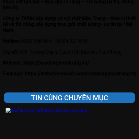
Khảo sát tận nơi – Báo giá rõ ràng – Thi công uy tín, đúng
tiến độ.
Công ty TNHH xây dựng và nội thất Mộc Trang
– Đơn vị thiết
kế và thi công xây dựng trọn gói chất lượng- uy tín tại Việt
Nam.
Hotline:
0936 558 994 – 0984 927 618
Trụ sở:
693 Trường Chinh, Quán Trữ, Kiến An, Hải Phòng
Website:
https://xaydungmoctrang.vn/
Fanpage:
https://www.facebook.com/xaydungmoctrang.hp
TIN CÙNG CHUYÊN MỤC