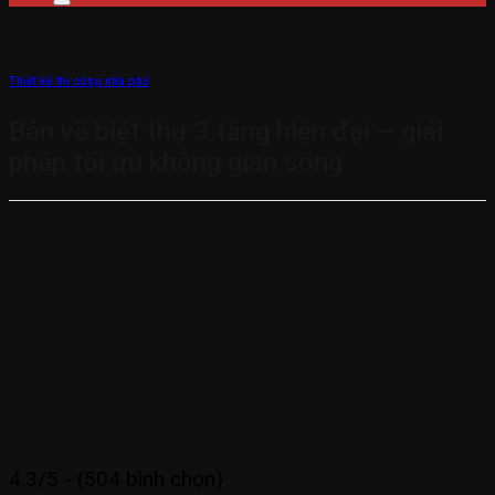
Thiết kế thi công nhà phố
Bản vẽ biệt thự 3 tầng hiện đại – giải
pháp tối ưu không gian sống
4.3/5 - (504 bình chọn)