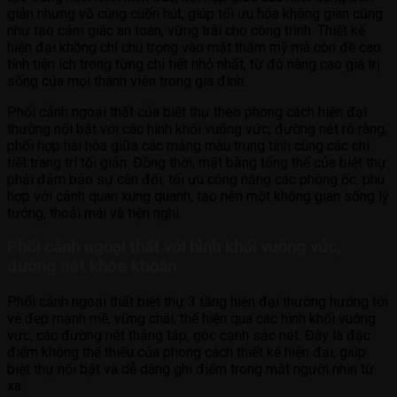
giản nhưng vô cùng cuốn hút, giúp tối ưu hóa không gian cũng
như tạo cảm giác an toàn, vững trãi cho công trình. Thiết kế
hiện đại không chỉ chú trọng vào mặt thẩm mỹ mà còn đề cao
tính tiện ích trong từng chi tiết nhỏ nhất, từ đó nâng cao giá trị
sống của mọi thành viên trong gia đình.
Phối cảnh ngoại thất của biệt thự theo phong cách hiện đại
thường nổi bật với các hình khối vuông vức, đường nét rõ ràng,
phối hợp hài hòa giữa các mảng màu trung tính cùng các chi
tiết trang trí tối giản. Đồng thời, mặt bằng tổng thể của biệt thự
phải đảm bảo sự cân đối, tối ưu công năng các phòng ốc, phù
hợp với cảnh quan xung quanh, tạo nên một không gian sống lý
tưởng, thoải mái và tiện nghi.
Phối cảnh ngoại thất với hình khối vuông vức,
đường nét khỏe khoắn
Phối cảnh ngoại thất biệt thự 3 tầng hiện đại thường hướng tới
vẻ đẹp mạnh mẽ, vững chãi, thể hiện qua các hình khối vuông
vức, các đường nét thẳng tắp, góc cạnh sắc nét. Đây là đặc
điểm không thể thiếu của phong cách thiết kế hiện đại, giúp
biệt thự nổi bật và dễ dàng ghi điểm trong mắt người nhìn từ
xa.