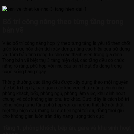
Bố trí công năng theo từng tầng trong
bản vẽ
Việc bố trí công năng hợp lý theo từng tầng là yếu tố then chốt
giúp tối ưu hóa diện tích xây dựng, nâng cao hiệu quả sử dụng
và đảm bảo tính riêng tư cho các thành viên trong gia đình.
Trong bản vẽ biệt thự 3 tầng hiện đại, các tầng đều có chức
năng rõ ràng, phù hợp với nhu cầu sinh hoạt đa dạng trong
cuộc sống hàng ngày.
Thông thường, các tầng đều được xây dựng theo một nguyên
tắc bố trí hợp lý, bao gồm các khu vực chức năng chính như
phòng khách, bếp, phòng ngủ, phòng làm việc, khu sinh hoạt
chung, và các không gian phụ trợ khác. Dưới đây là cách bố trí
công năng từng tầng phù hợp với xu hướng thiết kế nội thất
biệt thự hiện đại, mang lại sự tiện nghi tối đa, đồng thời giữ
cho không gian luôn tràn đầy năng lượng tích cực.
Tầng 1: phòng khách, bếp ăn, gara và khu sinh hoạt