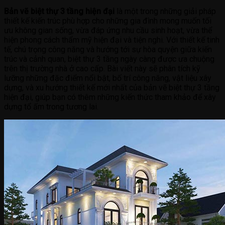
Bản vẽ biệt thự 3 tầng hiện đại
là một trong những giải pháp
thiết kế kiến trúc phù hợp cho những gia đình mong muốn tối
ưu không gian sống, vừa đáp ứng nhu cầu sinh hoạt, vừa thể
hiện phong cách thẩm mỹ hiện đại và tiện nghi. Với thiết kế tinh
tế, chú trọng công năng và hướng tới sự hòa quyện giữa kiến
trúc và cảnh quan, biệt thự 3 tầng ngày càng được ưa chuộng
trên thị trường nhà ở cao cấp. Bài viết này sẽ phân tích kỹ
lưỡng những đặc điểm nổi bật, bố trí công năng, vật liệu xây
dựng, và xu hướng thiết kế mới nhất của bản vẽ biệt thự 3 tầng
hiện đại, giúp bạn có thêm những kiến thức tham khảo để xây
dựng tổ ấm trong tương lai.