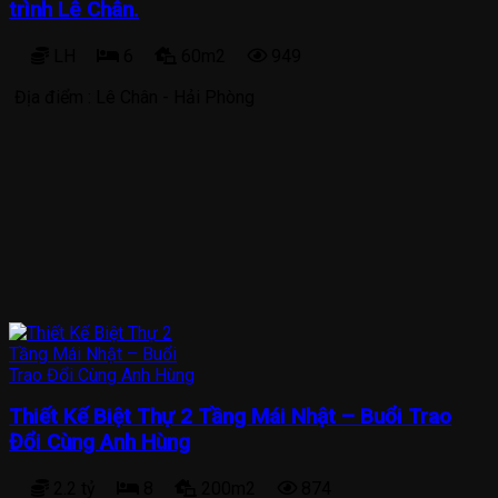
trình Lê Chân.
LH
6
60m2
949
Địa điểm :
Lê Chân - Hải Phòng
Thiết Kế Biệt Thự 2 Tầng Mái Nhật – Buổi Trao
Đổi Cùng Anh Hùng
2.2 tỷ
8
200m2
874