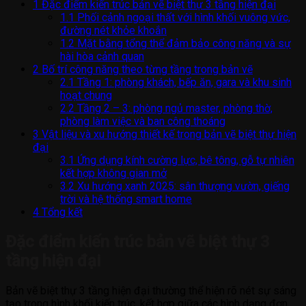
1
Đặc điểm kiến trúc bản vẽ biệt thự 3 tầng hiện đại
1.1
Phối cảnh ngoại thất với hình khối vuông vức,
đường nét khỏe khoắn
1.2
Mặt bằng tổng thể đảm bảo công năng và sự
hài hòa cảnh quan
2
Bố trí công năng theo từng tầng trong bản vẽ
2.1
Tầng 1: phòng khách, bếp ăn, gara và khu sinh
hoạt chung
2.2
Tầng 2 – 3: phòng ngủ master, phòng thờ,
phòng làm việc và ban công thoáng
3
Vật liệu và xu hướng thiết kế trong bản vẽ biệt thự hiện
đại
3.1
Ứng dụng kính cường lực, bê tông, gỗ tự nhiên
kết hợp không gian mở
3.2
Xu hướng xanh 2025: sân thượng vườn, giếng
trời và hệ thống smart home
4
Tổng kết
Đặc điểm kiến trúc bản vẽ biệt thự 3
tầng hiện đại
Bản vẽ biệt thự 3 tầng hiện đại thường thể hiện rõ nét sự sáng
tạo trong hình khối kiến trúc, kết hợp giữa các hình dạng đơn