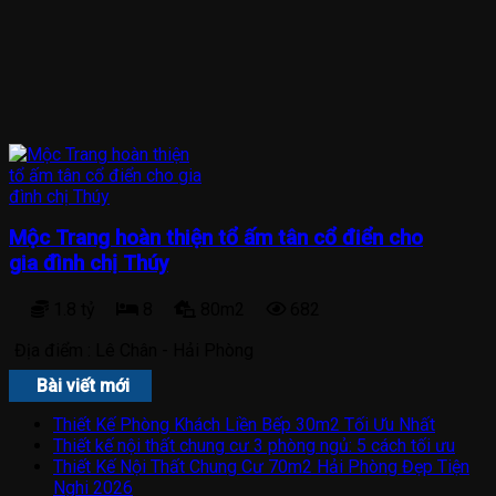
Mộc Trang hoàn thiện tổ ấm tân cổ điển cho
gia đình chị Thúy
1.8 tỷ
8
80m2
682
Địa điểm :
Lê Chân - Hải Phòng
Bài viết mới
Thiết Kế Phòng Khách Liền Bếp 30m2 Tối Ưu Nhất
Thiết kế nội thất chung cư 3 phòng ngủ: 5 cách tối ưu
Thiết Kế Nội Thất Chung Cư 70m2 Hải Phòng Đẹp Tiện
Nghi 2026