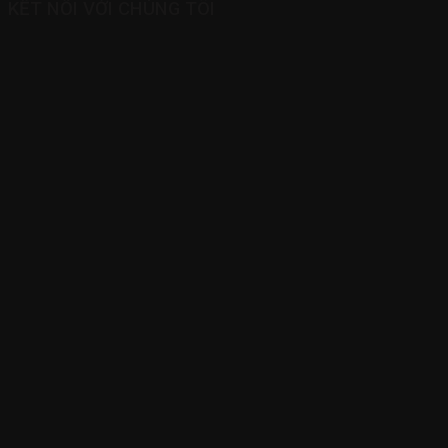
KẾT NỐI VỚI CHÚNG TÔI