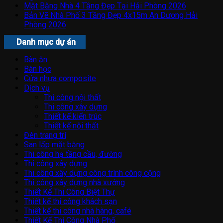
Mặt Bằng Nhà 4 Tầng Đẹp Tại Hải Phòng 2026
Bản Vẽ Nhà Phố 3 Tầng Đẹp 4x15m An Dương Hải
Phòng 2026
Danh mục dự án
Bàn ăn
Bàn học
Cửa nhựa composite
Dịch vụ
Thi công nội thất
Thi công xây dựng
Thiết kế kiến trúc
Thiết kế nội thất
Đèn trang trí
San lấp mặt bằng
Thi công hạ tầng cầu, đường
Thi công xây dựng
Thi công xây dựng công trình công cộng
Thi công xây dựng nhà xưởng
Thiết Kế Thi Công Biệt Thự
Thiết kế thi công khách sạn
Thiết kế thi công nhà hàng, café
Thiết Kế Thi Công Nhà Phố