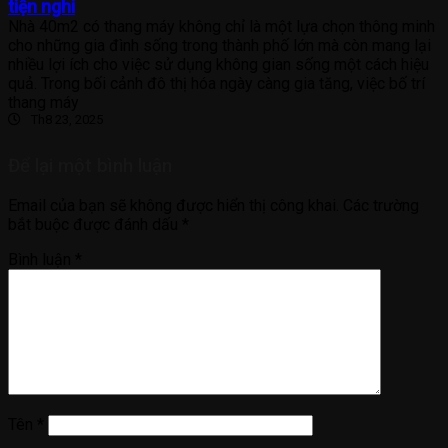
tiện nghi
Nhà 40m2 có thang máy không chỉ là một lựa chọn thông minh
cho những gia đình sống trong thành phố lớn mà còn mang lại
nhiều lợi ích cho việc sử dụng không gian sống một cách hiệu
quả. Trong bối cảnh đô thị hóa ngày càng gia tăng, việc bố trí
thang máy
Th8 23, 2025
Để lại một bình luận
Email của bạn sẽ không được hiển thị công khai.
Các trường
bắt buộc được đánh dấu
*
Bình luận
*
Tên
*