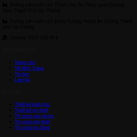
Xưởng sản xuất cs1: Phạm Hải, Đa Phúc, quận Dương
Kinh, Thành Phố Hải Phòng,
Xưởng sản xuất cs2: Đăng Cương, huyện An Dương, Thành
phố Hải Phòng.
Hotline: 0936 558 994
VỀ CHÚNG TÔI
Trang chủ
Về Mộc Trang
Tin tức
Liên hệ
DỊCH VỤ
Thiết kế kiến trúc
Thiết kế nội thất
Thi công xây dựng
Thi công nội thất
Thi công hạ tầng