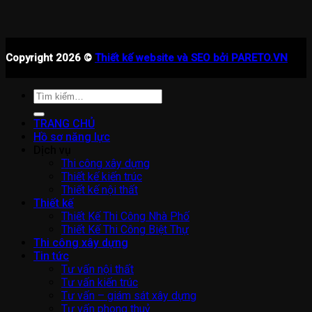
Copyright 2026 ©
Thiết kế website và SEO bởi PARETO.VN
Tìm
kiếm:
TRANG CHỦ
Hồ sơ năng lực
Dịch vụ
Thi công xây dựng
Thiết kế kiến trúc
Thiết kế nội thất
Thiết kế
Thiết Kế Thi Công Nhà Phố
Thiết Kế Thi Công Biệt Thự
Thi công xây dựng
Tin tức
Tư vấn nội thất
Tư vấn kiến trúc
Tư vấn – giám sát xây dựng
Tư vấn phong thuỷ