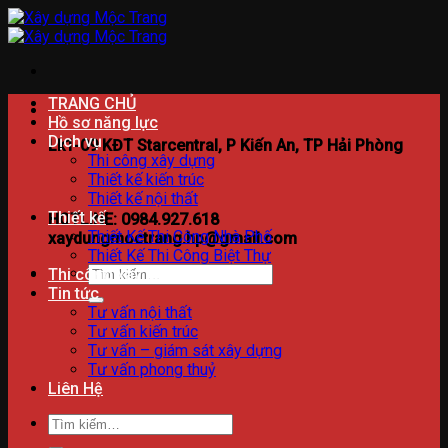
Bỏ
qua
nội
dung
TRANG CHỦ
Hồ sơ năng lực
Dịch vụ
Lk1-09 KĐT Starcentral, P Kiến An, TP Hải Phòng
Thi công xây dựng
Thiết kế kiến trúc
Thiết kế nội thất
Thiết kế
HOTLINE: 0984.927.618
Thiết Kế Thi Công Nhà Phố
xaydungmoctrang.hp@gmail.com
Thiết Kế Thi Công Biệt Thự
Tìm
Thi công xây dựng
kiếm:
Tin tức
Tư vấn nội thất
Tư vấn kiến trúc
Tư vấn – giám sát xây dựng
Tư vấn phong thuỷ
Liên Hệ
Tìm
kiếm: