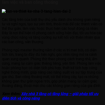
làm việc và ban công thoáng
Các tầng trên của biệt thự chủ yếu dành cho không gian riêng
tư và nghỉ ngơi, tạo sự yên tĩnh, thoải mái để các thành viên có
thể thư giãn, làm việc hoặc thực hiện các hoạt động cá nhân.
Đây là nơi thể hiện rõ phong cách sống hiện đại, tối ưu hóa các
vùng chức năng và tăng cường sự kết nối với thiên nhiên qua
các ban công, sân thượng.
Phòng ngủ master thường nằm ở các vị trí mat trời, có diện
tích lớn, trang bị đầy đủ tiện nghi, góc nhìn rộng mở ra cảnh
quan xung quanh. Phòng thờ theo phong cách trang nhã, ấm
cúng, mang lại cảm giác thiêng liêng, yên tĩnh. Phòng làm việc
hoặc phòng học có diện tích phù hợp, thiết kế tích hợp công
nghệ thông minh, giúp nâng cao năng suất và sự tập trung của
gia chủ. Ban công thoáng mát, có thể trồng cây, tạo ra những
không gian thư giãn ngoài trời, góp phần mang lại cảm giác
thoáng đãng, thoải mái cho các không gian riêng của gia đình.
Xem thêm:
Xây nhà 3 tầng có tầng lửng – giải pháp tối ưu
diện tích và công năng