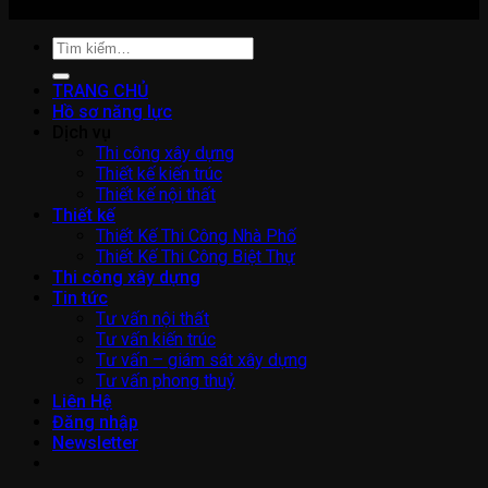
Tìm
kiếm:
TRANG CHỦ
Hồ sơ năng lực
Dịch vụ
Thi công xây dựng
Thiết kế kiến trúc
Thiết kế nội thất
Thiết kế
Thiết Kế Thi Công Nhà Phố
Thiết Kế Thi Công Biệt Thự
Thi công xây dựng
Tin tức
Tư vấn nội thất
Tư vấn kiến trúc
Tư vấn – giám sát xây dựng
Tư vấn phong thuỷ
Liên Hệ
Đăng nhập
Newsletter