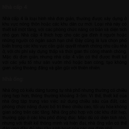
Nhà cấp 4
:
Nhà cấp 4 là loại hình nhà đơn giản, thường được xây dựng ở
khu vực nông thôn hoặc các khu dân cư mới. Loại nhà này có
thiết kế một tầng, với các phòng chức năng cơ bản và diện tích
nhỏ gọn. Nhà cấp 4 thích hợp cho các gia đình ít người hoặc
những người có ngân sách hạn chế. Đây cũng là lựa chọn phổ
biến trong các khu vực cần giải quyết nhanh chóng nhu cầu nhà
ở, với chi phí xây dựng thấp và thời gian thi công nhanh chóng.
Mặc dù đơn giản, nhưng nhà cấp 4 vẫn có thể được thiết kế
với các yếu tố như sân vườn nhỏ hoặc ban công, tạo không
gian sống thoáng đãng và gần gũi với thiên nhiên.
Nhà ống
:
Nhà ống có kiểu dáng tương tự nhà phố nhưng thường có chiều
rộng hẹp hơn, thông thường khoảng 3-5m. Vì thế, thiết kế của
nhà ống tập trung vào việc sử dụng chiều sâu của đất, các
phòng chức năng được bố trí theo chiều cao, tối ưu hóa không
gian sống trên các tầng. Nhà ống phù hợp với các khu đất hẹp,
thường gặp ở các khu phố đông đúc. Mặc dù có diện tích nhỏ,
nhưng với thiết kế thông minh và hiện đại, nhà ống vẫn có thể
đáp ứng đầy đủ nhu cầu sinh hoạt của các gia đình nhỏ.