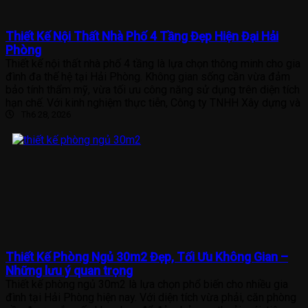
Thiết Kế Nội Thất Nhà Phố 4 Tầng Đẹp Hiện Đại Hải
Phòng
Thiết kế nội thất nhà phố 4 tầng là lựa chọn thông minh cho gia
đình đa thế hệ tại Hải Phòng. Không gian sống cần vừa đảm
bảo tính thẩm mỹ, vừa tối ưu công năng sử dụng trên diện tích
hạn chế. Với kinh nghiệm thực tiễn, Công ty TNHH Xây dựng và
Th6 28, 2026
Thiết Kế Phòng Ngủ 30m2 Đẹp, Tối Ưu Không Gian –
Những lưu ý quan trọng
Thiết kế phòng ngủ 30m2 là lựa chọn phổ biến cho nhiều gia
đình tại Hải Phòng hiện nay. Với diện tích vừa phải, căn phòng