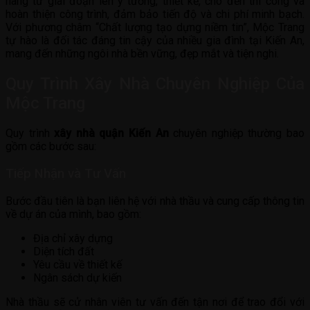
hàng từ giai đoạn lên ý tưởng, thiết kế, cho đến thi công và
hoàn thiện công trình, đảm bảo tiến độ và chi phí minh bạch.
Với phương châm “Chất lượng tạo dựng niềm tin”, Mộc Trang
tự hào là đối tác đáng tin cậy của nhiều gia đình tại Kiến An,
mang đến những ngôi nhà bền vững, đẹp mắt và tiện nghi.
Quy Trình Xây Nhà Chuyên Nghiệp Của
Mộc Trang
Quy trình
xây nhà quận Kiến An
chuyên nghiệp thường bao
gồm các bước sau:
Tiếp Nhận và Tư Vấn
Bước đầu tiên là bạn liên hệ với nhà thầu và cung cấp thông tin
về dự án của mình, bao gồm:
Địa chỉ xây dựng
Diện tích đất
Yêu cầu về thiết kế
Ngân sách dự kiến
Nhà thầu sẽ cử nhân viên tư vấn đến tận nơi để trao đổi với