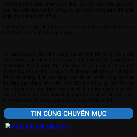
Khi công trình hoàn thành, nhà thầu sẽ tiến hành bàn giao cho
bạn. Bạn sẽ kiểm tra kỹ lưỡng và xác nhận công trình đã hoàn
thiện đúng theo hợp đồng.
Sau khi bàn giao, nhà thầu sẽ có trách nhiệm bảo hành công
trình theo quy định của hợp đồng.
Với kinh nghiệm lâu năm trong ngành thiết kế và thi công xây
dựng, Mộc Trang luôn nỗ lực mang đến cho khách hàng những
công trình chất lượng, đáp ứng đầy đủ yêu cầu về thẩm mỹ,
công năng và chi phí. Sự uy tín và chuyên nghiệp của chúng tôi
đã được khẳng định qua hàng loạt dự án thành công tại Kiến
An. Nếu bạn đang tìm kiếm một đối tác đáng tin cậy để xây
dựng tổ ấm mơ ước, Mộc Trang chính là sự lựa chọn hoàn hảo.
Hãy để chúng tôi đồng hành cùng bạn trên hành trình xây dựng
một ngôi nhà bền vững, đẹp mắt và đầy đủ tiện nghi.
TIN CÙNG CHUYÊN MỤC