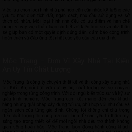
Việc lựa chọn loại hình nhà phù hợp cần cân nhắc kỹ lưỡng các
yếu tố như diện tích đất, ngân sách, nhu cầu sử dụng và sở
thích cá nhân. Mỗi loại hình nhà đều có ưu điểm và hạn chế
riêng, vì vậy việc thảo luận chi tiết với kiến trúc sư và nhà thầu
sẽ giúp bạn có một quyết định đúng đắn, đảm bảo công trình
hoàn thiện và đáp ứng tốt nhất các yêu cầu của gia đình.
Mộc Trang – Đơn Vị Xây Nhà Tại Kiến
An Uy Tín Chất Lượng
Mộc Trang là công ty chuyên thiết kế và thi công xây dựng nhà
tại Kiến An, nổi bật với sự uy tín, chất lượng và sự chuyên
nghiệp trong từng công trình. Với đội ngũ kiến trúc sư và kỹ sư
giàu kinh nghiệm, Mộc Trang cam kết mang đến cho khách
hàng những giải pháp xây dựng tối ưu, phù hợp với nhu cầu và
ngân sách của từng gia đình. Chúng tôi không chỉ chú trọng
đến chất lượng thi công mà còn luôn đề cao yếu tố thẩm mỹ,
sáng tạo trong thiết kế để mỗi ngôi nhà đều trở thành không
gian sống hoàn hảo. Mộc Trang luôn đồng hành cùng khách