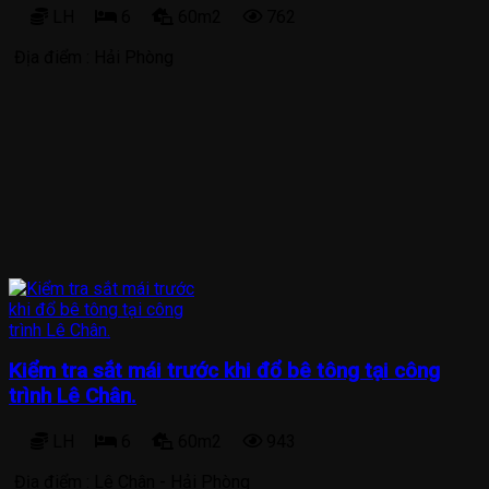
LH
6
60m2
762
Địa điểm :
Hải Phòng
Kiểm tra sắt mái trước khi đổ bê tông tại công
trình Lê Chân.
LH
6
60m2
943
Địa điểm :
Lê Chân - Hải Phòng