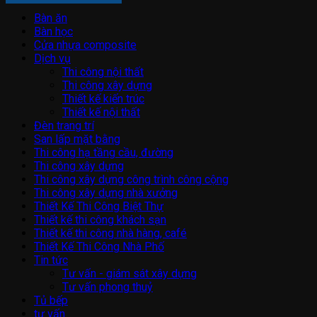
Bàn ăn
Bàn học
Cửa nhựa composite
Dịch vụ
Thi công nội thất
Thi công xây dựng
Thiết kế kiến trúc
Thiết kế nội thất
Đèn trang trí
San lấp mặt bằng
Thi công hạ tầng cầu, đường
Thi công xây dựng
Thi công xây dựng công trình công cộng
Thi công xây dựng nhà xưởng
Thiết Kế Thi Công Biệt Thự
Thiết kế thi công khách sạn
Thiết kế thi công nhà hàng, café
Thiết Kế Thi Công Nhà Phố
Tin tức
Tư vấn - giám sát xây dựng
Tư vấn phong thuỷ
Tủ bếp
tư vấn