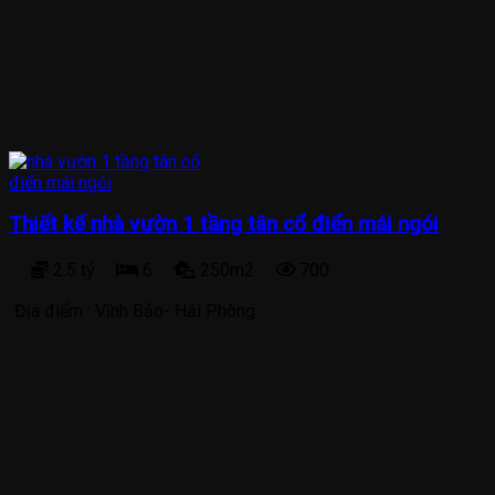
Thiết kế nhà vườn 1 tầng tân cổ điển mái ngói
2.5 tỷ
6
250m2
700
Địa điểm :
Vĩnh Bảo- Hải Phòng