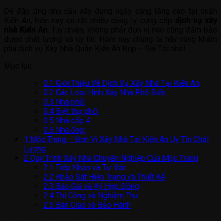
Để đáp ứng nhu cầu xây dựng ngày càng tăng cao tại quận
Kiến An, hiện nay có rất nhiều công ty cung cấp
dịch vụ xây
nhà Kiến An
. Tuy nhiên, không phải đơn vị nào cũng đảm bảo
được chất lượng và uy tín. Hôm nay chúng ta hãy cùng khám
phá dịch vụ Xây Nhà Quận Kiến An Đẹp – Giá Tốt nhé!
Mục lục
0.1
Giới Thiệu Về Dịch Vụ Xây Nhà Tại Kiến An
0.2
Các Loại Hình Xây Nhà Phổ Biến
0.3
Nhà phố:
0.4
Biệt thự phố:
0.5
Nhà cấp 4:
0.6
Nhà ống:
1
Mộc Trang – Đơn Vị Xây Nhà Tại Kiến An Uy Tín Chất
Lượng
2
Quy Trình Xây Nhà Chuyên Nghiệp Của Mộc Trang
2.1
Tiếp Nhận và Tư Vấn
2.2
Khảo Sát Hiện Trạng và Thiết Kế
2.3
Báo Giá và Ký Hợp Đồng
2.4
Thi Công và Nghiệm Thu
2.5
Bàn Giao và Bảo Hành