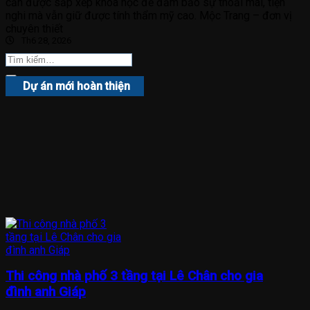
cần được sắp xếp khoa học để đảm bảo sự thoải mái, tiện
nghi mà vẫn giữ được tính thẩm mỹ cao. Mộc Trang – đơn vị
chuyên thiết
Th6 28, 2026
Dự án mới hoàn thiện
Thi công nhà phố 3 tầng tại Lê Chân cho gia
đình anh Giáp