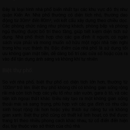
Đây là loại hình nhà phổ biến nhất tại các khu vực đô thị như
quận Kiến An. Nhà phố thường có diện tích nhỏ, thường dao
động từ 30m² đến 80m², với kết cấu xây dựng theo chiều dọc.
Các phòng chức năng như phòng khách, phòng bếp và phòng
ngủ thường được bố trí theo tầng, giúp tiết kiệm diện tích sử
dụng. Nhà phố thích hợp cho các gia đình ít người, có ngân
sách vừa phải và mong muốn sở hữu một ngôi nhà tiện nghi
trong khu vực thành thị. Đặc điểm của nhà phố là sử dụng tối
ưu không gian mặt tiền, dễ dàng bố trí các cửa sổ hoặc cửa ra
vào để tận dụng ánh sáng và không khí tự nhiên.
Biệt thự phố
:
So với nhà phố, biệt thự phố có diện tích lớn hơn, thường từ
100m² trở lên. Biệt thự phố không chỉ có không gian sống rộng
rãi mà còn tích hợp các yếu tố như sân vườn, gara ô tô, và các
tiện ích ngoại thất khác. Điều này tạo ra một không gian sống
thoải mái và sang trọng, phù hợp với các gia đình có nhu cầu
sinh hoạt rộng rãi hơn hoặc yêu thích sự riêng tư và không
gian xanh. Biệt thự phố cũng có thiết kế linh hoạt, có thể được
trang trí theo nhiều phong cách khác nhau, từ cổ điển đến hiện
đại, tùy thuộc vào sở thích của chủ nhà.