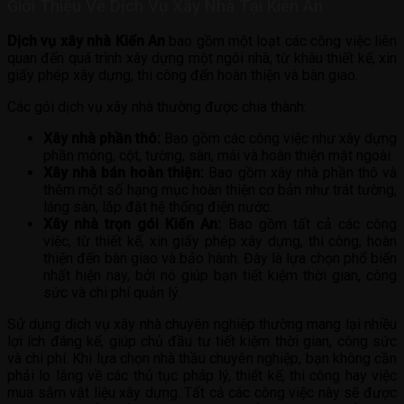
Giới Thiệu Về Dịch Vụ Xây Nhà Tại Kiến An
Dịch vụ xây nhà Kiến An
bao gồm một loạt các công việc liên
quan đến quá trình xây dựng một ngôi nhà, từ khâu thiết kế, xin
giấy phép xây dựng, thi công đến hoàn thiện và bàn giao.
Các gói dịch vụ xây nhà thường được chia thành:
Xây nhà phần thô:
Bao gồm các công việc như xây dựng
phần móng, cột, tường, sàn, mái và hoàn thiện mặt ngoài.
Xây nhà bán hoàn thiện:
Bao gồm xây nhà phần thô và
thêm một số hạng mục hoàn thiện cơ bản như trát tường,
láng sàn, lắp đặt hệ thống điện nước.
Xây nhà trọn gói Kiến An:
Bao gồm tất cả các công
việc, từ thiết kế, xin giấy phép xây dựng, thi công, hoàn
thiện đến bàn giao và bảo hành. Đây là lựa chọn phổ biến
nhất hiện nay, bởi nó giúp bạn tiết kiệm thời gian, công
sức và chi phí quản lý.
Sử dụng dịch vụ xây nhà chuyên nghiệp thường mang lại nhiều
lợi ích đáng kể, giúp chủ đầu tư tiết kiệm thời gian, công sức
và chi phí. Khi lựa chọn nhà thầu chuyên nghiệp, bạn không cần
phải lo lắng về các thủ tục pháp lý, thiết kế, thi công hay việc
mua sắm vật liệu xây dựng. Tất cả các công việc này sẽ được