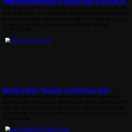
Thiết kế nội thất chung cư 3 phòng ngủ: 5 cách tối ưu
Căn hộ chung cư có 3 phòng ngủ là lựa chọn lý tưởng cho gia
đình nhiều thành viên. Tuy nhiên, để tận dụng tối đa diện tích và
tạo nên không gian sống đẹp mắt, thiết kế nội thất chung cư 3
phòng ngủ đòi hỏi sự lên kế hoạch cẩn thận. Bài viết
Th7 26, 2026
Mặt Bằng Nhà 4 Tầng Đẹp Tại Hải Phòng 2026
Mặt bằng nhà 4 tầng đóng vai trò quyết định trong việc tạo
nên một ngôi nhà vừa đẹp, vừa tiện nghi và bền vững theo thời
gian. Bài viết này phân tích chi tiết mẫu mặt bằng nhà 4 tầng
hiện đại diện tích khoảng 180m² – một thiết kế tối ưu cho quỹ
Th6 28, 2026