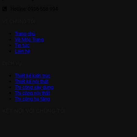
Hotline: 0936 558 994
VỀ CHÚNG TÔI
Trang chủ
Về Mộc Trang
Tin tức
Liên hệ
DỊCH VỤ
Thiết kế kiến trúc
Thiết kế nội thất
Thi công xây dựng
Thi công nội thất
Thi công hạ tầng
KẾT NỐI VỚI CHÚNG TÔI