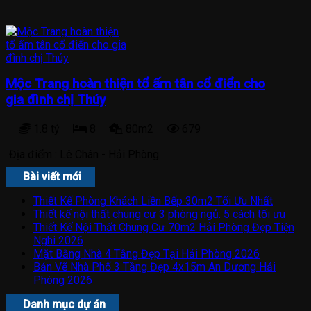
Mộc Trang hoàn thiện tổ ấm tân cổ điển cho
gia đình chị Thúy
1.8 tỷ
8
80m2
679
Địa điểm :
Lê Chân - Hải Phòng
Bài viết mới
Thiết Kế Phòng Khách Liền Bếp 30m2 Tối Ưu Nhất
Thiết kế nội thất chung cư 3 phòng ngủ: 5 cách tối ưu
Thiết Kế Nội Thất Chung Cư 70m2 Hải Phòng Đẹp Tiện
Nghi 2026
Mặt Bằng Nhà 4 Tầng Đẹp Tại Hải Phòng 2026
Bản Vẽ Nhà Phố 3 Tầng Đẹp 4x15m An Dương Hải
Phòng 2026
Danh mục dự án