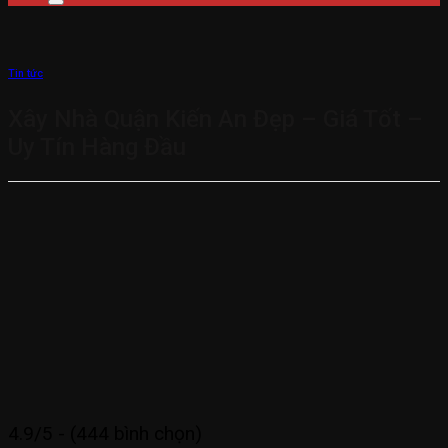
Tin tức
Xây Nhà Quận Kiến An Đẹp – Giá Tốt –
Uy Tín Hàng Đầu
4.9/5 - (444 bình chọn)