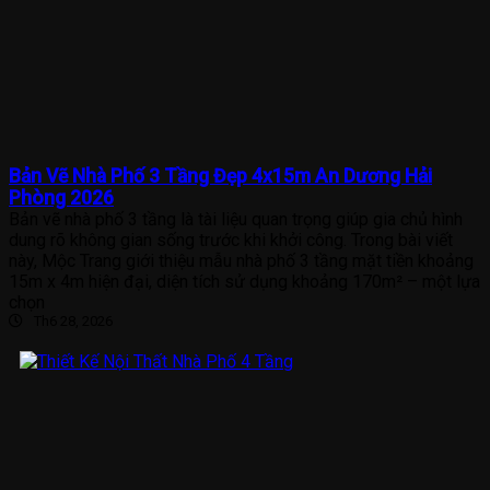
Bản Vẽ Nhà Phố 3 Tầng Đẹp 4x15m An Dương Hải
Phòng 2026
Bản vẽ nhà phố 3 tầng là tài liệu quan trọng giúp gia chủ hình
dung rõ không gian sống trước khi khởi công. Trong bài viết
này, Mộc Trang giới thiệu mẫu nhà phố 3 tầng mặt tiền khoảng
15m x 4m hiện đại, diện tích sử dụng khoảng 170m² – một lựa
chọn
Th6 28, 2026