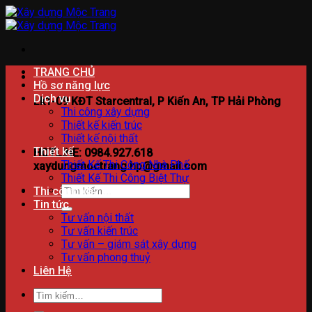
Bỏ
qua
nội
dung
TRANG CHỦ
Hồ sơ năng lực
Dịch vụ
Lk1-09 KĐT Starcentral, P Kiến An, TP Hải Phòng
Thi công xây dựng
Thiết kế kiến trúc
Thiết kế nội thất
Thiết kế
HOTLINE: 0984.927.618
Thiết Kế Thi Công Nhà Phố
xaydungmoctrang.hp@gmail.com
Thiết Kế Thi Công Biệt Thự
Tìm
Thi công xây dựng
kiếm:
Tin tức
Tư vấn nội thất
Tư vấn kiến trúc
Tư vấn – giám sát xây dựng
Tư vấn phong thuỷ
Liên Hệ
Tìm
kiếm: