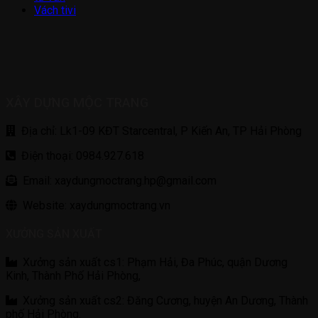
Vách tivi
XÂY DỰNG MỘC TRANG
Địa chỉ: Lk1-09 KĐT Starcentral, P Kiến An, TP Hải Phòng
Điện thoại: 0984.927.618
Email: xaydungmoctrang.hp@gmail.com
Website: xaydungmoctrang.vn
XƯỞNG SẢN XUẤT
Xưởng sản xuất cs1: Phạm Hải, Đa Phúc, quận Dương
Kinh, Thành Phố Hải Phòng,
Xưởng sản xuất cs2: Đăng Cương, huyện An Dương, Thành
phố Hải Phòng.