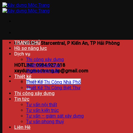
Bỏ
qua
nội
dung
TRANG CHỦ
Lk1-09 KĐT Starcentral, P Kiến An, TP Hải Phòng
Hồ sơ năng lực
Dịch vụ
Thi công xây dựng
HOTLINE: 0984.927.618
Thiết kế kiến trúc
xaydungmoctrang.hp@gmail.com
Thiết kế nội thất
Thiết kế
Tìm
Thiết Kế Thi Công Nhà Phố
kiếm:
Thiết Kế Thi Công Biệt Thự
Thi công xây dựng
Tin tức
Tư vấn nội thất
Tư vấn kiến trúc
Tư vấn – giám sát xây dựng
Tư vấn phong thuỷ
Liên Hệ