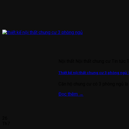
Nội thất Nội thất chung cư Tin tức 
Thiết kế nội thất chung cư 3 phòng ngủ: 
Căn hộ chung cư có 3 phòng ngủ là 
Đọc thêm
→
26
Th7