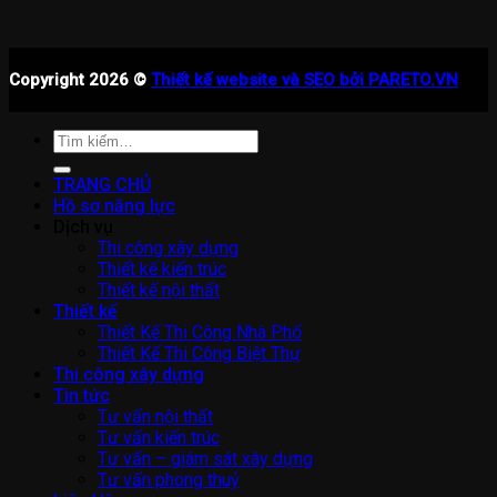
Copyright 2026 ©
Thiết kế website và SEO bởi PARETO.VN
Tìm
kiếm:
TRANG CHỦ
Hồ sơ năng lực
Dịch vụ
Thi công xây dựng
Thiết kế kiến trúc
Thiết kế nội thất
Thiết kế
Thiết Kế Thi Công Nhà Phố
Thiết Kế Thi Công Biệt Thự
Thi công xây dựng
Tin tức
Tư vấn nội thất
Tư vấn kiến trúc
Tư vấn – giám sát xây dựng
Tư vấn phong thuỷ