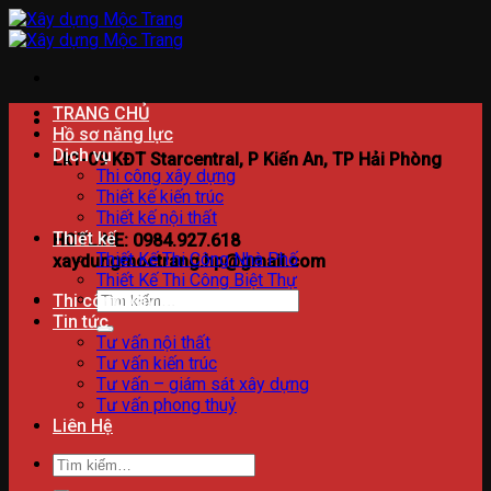
Bỏ
qua
nội
dung
TRANG CHỦ
Hồ sơ năng lực
Dịch vụ
Lk1-09 KĐT Starcentral, P Kiến An, TP Hải Phòng
Thi công xây dựng
Thiết kế kiến trúc
Thiết kế nội thất
Thiết kế
HOTLINE: 0984.927.618
Thiết Kế Thi Công Nhà Phố
xaydungmoctrang.hp@gmail.com
Thiết Kế Thi Công Biệt Thự
Tìm
Thi công xây dựng
kiếm:
Tin tức
Tư vấn nội thất
Tư vấn kiến trúc
Tư vấn – giám sát xây dựng
Tư vấn phong thuỷ
Liên Hệ
Tìm
kiếm: