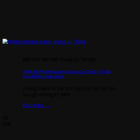
Nội thất Nội thất chung cư Tin tức
Thiết Kế Phòng Khách Chung Cư 70m2: Tối Ưu
Hóa Không Gian Sống
Phòng khách là trái tim của mỗi căn hộ, nơi
lưu giữ những kỷ niệm
Đọc thêm
→
09
Th8