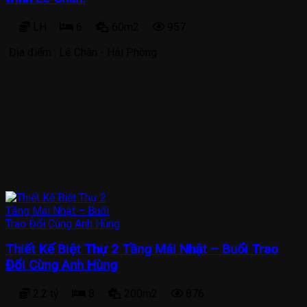
LH
6
60m2
957
Địa điểm :
Lê Chân - Hải Phòng
Thiết Kế Biệt Thự 2 Tầng Mái Nhật – Buổi Trao
Đổi Cùng Anh Hùng
2.2 tỷ
8
200m2
876