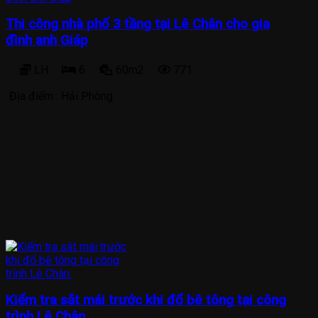
Thi công nhà phố 3 tầng tại Lê Chân cho gia
đình anh Giáp
LH
6
60m2
771
Địa điểm :
Hải Phòng
Kiểm tra sắt mái trước khi đổ bê tông tại công
trình Lê Chân.