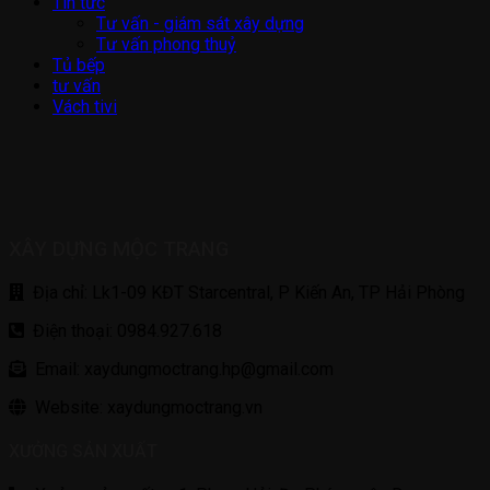
Tin tức
Tư vấn - giám sát xây dựng
Tư vấn phong thuỷ
Tủ bếp
tư vấn
Vách tivi
XÂY DỰNG MỘC TRANG
Địa chỉ: Lk1-09 KĐT Starcentral, P Kiến An, TP Hải Phòng
Điện thoại: 0984.927.618
Email: xaydungmoctrang.hp@gmail.com
Website: xaydungmoctrang.vn
XƯỞNG SẢN XUẤT