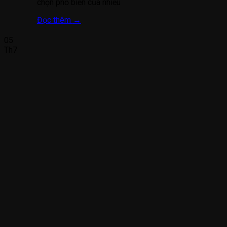
chọn phổ biến của nhiều
Đọc thêm
→
05
Th7