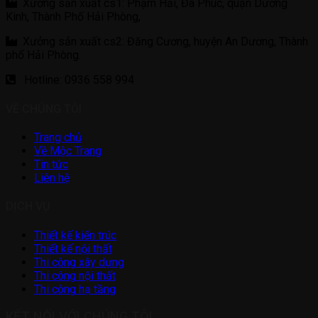
Xưởng sản xuất cs1: Phạm Hải, Đa Phúc, quận Dương
Kinh, Thành Phố Hải Phòng,
Xưởng sản xuất cs2: Đăng Cương, huyện An Dương, Thành
phố Hải Phòng.
Hotline: 0936 558 994
VỀ CHÚNG TÔI
Trang chủ
Về Mộc Trang
Tin tức
Liên hệ
DỊCH VỤ
Thiết kế kiến trúc
Thiết kế nội thất
Thi công xây dựng
Thi công nội thất
Thi công hạ tầng
KẾT NỐI VỚI CHÚNG TÔI