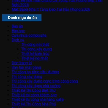
Thiết Kế Nội Thất Chung Cư 70m2 Hải Phòng Đẹp Tiện
Nghi 2026
Mặt Bằng Nhà 4 Tầng Đẹp Tại Hải Phòng 2026
Danh mục dự án
Bàn ăn
Bàn học
Cửa nhựa composite
Dịch vụ
Thi công nội thất
Thi công xây dựng
Thiết kế kiến trúc
Thiết kế nội thất
Đèn trang trí
San lấp mặt bằng
Thi công hạ tầng cầu, đường
Thi công xây dựng
Thi công xây dựng công trình công cộng
Thi công xây dựng nhà xưởng
Thiết Kế Thi Công Biệt Thự
Thiết kế thi công khách sạn
Thiết kế thi công nhà hàng, café
Thiết Kế Thi Công Nhà Phố