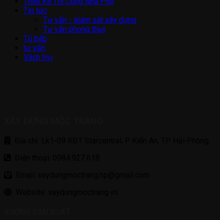
Thiết Kế Thi Công Nhà Phố
Tin tức
Tư vấn - giám sát xây dựng
Tư vấn phong thuỷ
Tủ bếp
tư vấn
Vách tivi
XÂY DỰNG MỘC TRANG
Địa chỉ: Lk1-09 KĐT Starcentral, P Kiến An, TP Hải Phòng
Điện thoại: 0984.927.618
Email: xaydungmoctrang.hp@gmail.com
Website: xaydungmoctrang.vn
XƯỞNG SẢN XUẤT