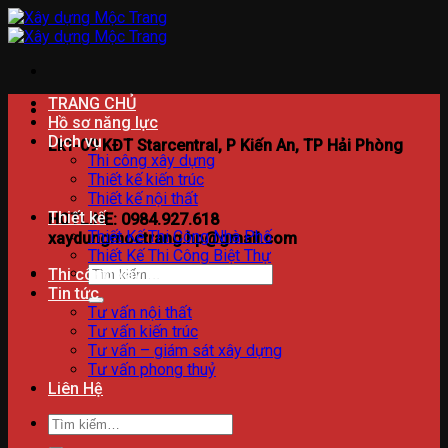
Bỏ
qua
nội
dung
TRANG CHỦ
Hồ sơ năng lực
Dịch vụ
Lk1-09 KĐT Starcentral, P Kiến An, TP Hải Phòng
Thi công xây dựng
Thiết kế kiến trúc
Thiết kế nội thất
Thiết kế
HOTLINE: 0984.927.618
Thiết Kế Thi Công Nhà Phố
xaydungmoctrang.hp@gmail.com
Thiết Kế Thi Công Biệt Thự
Tìm
Thi công xây dựng
kiếm:
Tin tức
Tư vấn nội thất
Tư vấn kiến trúc
Tư vấn – giám sát xây dựng
Tư vấn phong thuỷ
Liên Hệ
Tìm
kiếm: