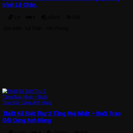
trình Lê Chân.
LH
6
60m2
956
Địa điểm :
Lê Chân - Hải Phòng
Thiết Kế Biệt Thự 2 Tầng Mái Nhật – Buổi Trao
Đổi Cùng Anh Hùng
2.2 tỷ
8
200m2
876