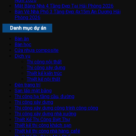
Nghi 2026
Mặt Bằng Nhà 4 Tầng Đẹp Tại Hải Phòng 2026
Bản Vẽ Nhà Phố 3 Tầng Đẹp 4x15m An Dương Hải
Phòng 2026
Danh mục dự án
Bàn ăn
Bàn học
Cửa nhựa composite
Dịch vụ
Thi công nội thất
Thi công xây dựng
Thiết kế kiến trúc
Thiết kế nội thất
Đèn trang trí
San lấp mặt bằng
Thi công hạ tầng cầu, đường
Thi công xây dựng
Thi công xây dựng công trình công cộng
Thi công xây dựng nhà xưởng
Thiết Kế Thi Công Biệt Thự
Thiết kế thi công khách sạn
Thiết kế thi công nhà hàng, café