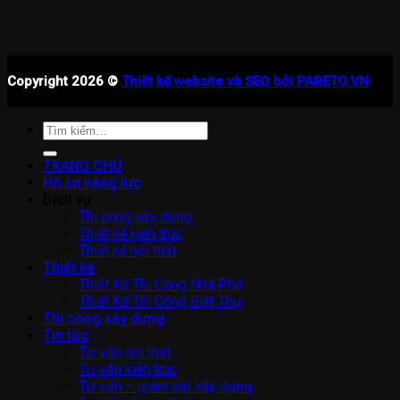
Copyright 2026 ©
Thiết kế website và SEO bởi PARETO.VN
Tìm
kiếm:
TRANG CHỦ
Hồ sơ năng lực
Dịch vụ
Thi công xây dựng
Thiết kế kiến trúc
Thiết kế nội thất
Thiết kế
Thiết Kế Thi Công Nhà Phố
Thiết Kế Thi Công Biệt Thự
Thi công xây dựng
Tin tức
Tư vấn nội thất
Tư vấn kiến trúc
Tư vấn – giám sát xây dựng