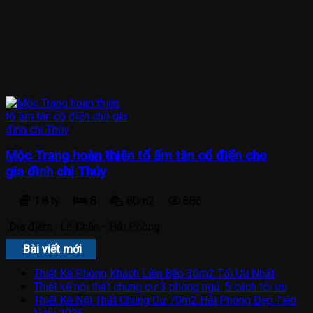
Mộc Trang hoàn thiện tổ ấm tân cổ điển cho
gia đình chị Thúy
1.8 tỷ
8
80m2
686
Địa điểm :
Lê Chân - Hải Phòng
Bài viết mới
Thiết Kế Phòng Khách Liền Bếp 30m2 Tối Ưu Nhất
Thiết kế nội thất chung cư 3 phòng ngủ: 5 cách tối ưu
Thiết Kế Nội Thất Chung Cư 70m2 Hải Phòng Đẹp Tiện