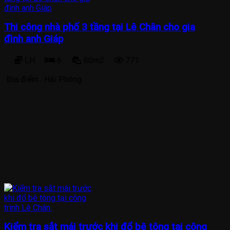
Thi công nhà phố 3 tầng tại Lê Chân cho gia
đình anh Giáp
LH
6
60m2
771
Địa điểm :
Hải Phòng
Kiểm tra sắt mái trước khi đổ bê tông tại công