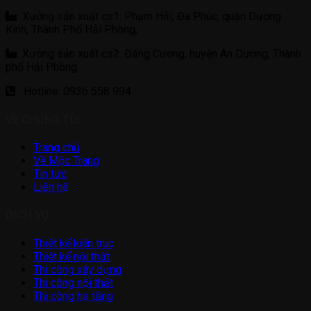
Xưởng sản xuất cs1: Phạm Hải, Đa Phúc, quận Dương
Kinh, Thành Phố Hải Phòng,
Xưởng sản xuất cs2: Đăng Cương, huyện An Dương, Thành
phố Hải Phòng.
Hotline: 0936 558 994
VỀ CHÚNG TÔI
Trang chủ
Về Mộc Trang
Tin tức
Liên hệ
DỊCH VỤ
Thiết kế kiến trúc
Thiết kế nội thất
Thi công xây dựng
Thi công nội thất
Thi công hạ tầng