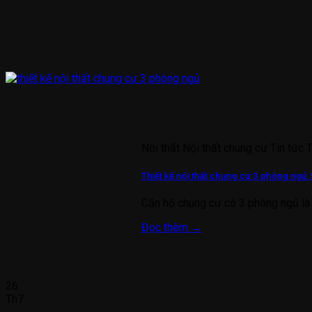
Nội thất Nội thất chung cư Tin tức 
Thiết kế nội thất chung cư 3 phòng ngủ: 
Căn hộ chung cư có 3 phòng ngủ là 
Đọc thêm
→
26
Th7