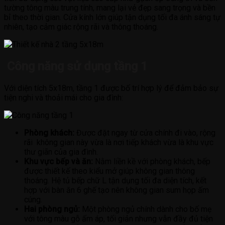
tường tông màu trung tính, mang lại vẻ đẹp sang trọng và bền
bỉ theo thời gian. Cửa kính lớn giúp tận dụng tối đa ánh sáng tự
nhiên, tạo cảm giác rộng rãi và thông thoáng.
Công năng sử dụng tầng 1
Với diện tích 5x18m, tầng 1 được bố trí hợp lý để đảm bảo sự
tiện nghi và thoải mái cho gia đình:
Phòng khách:
Được đặt ngay từ cửa chính đi vào, rộng
rãi không gian này vừa là nơi tiếp khách vừa là khu vực
thư giãn của gia đình.
Khu vực bếp và ăn:
Nằm liền kề với phòng khách, bếp
được thiết kế theo kiểu mở giúp không gian thông
thoáng. Hệ tủ bếp chữ L tận dụng tối đa diện tích, kết
hợp với bàn ăn 6 ghế tạo nên không gian sum họp ấm
cúng.
Hai phòng ngủ:
Một phòng ngủ chính dành cho bố mẹ
với tông màu gỗ ấm áp, tối giản nhưng vẫn đầy đủ tiện