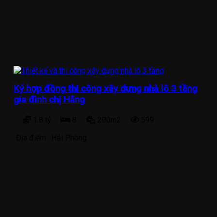
Ký hợp đồng thi công xây dựng nhà lô 3 tầng
gia đình chị Hằng
1.8 tỷ
8
200m2
599
Địa điểm :
Hải Phòng