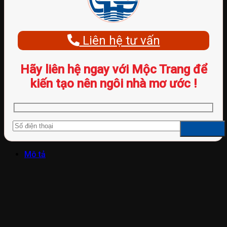
Liên hệ tư vấn
Hãy liên hệ ngay với Mộc Trang để
kiến tạo nên ngôi nhà mơ ước !
Mô tả