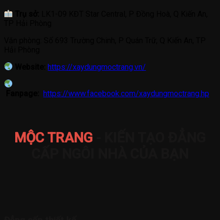
Trụ sở:
LK1-09 KĐT Star Central, P Đồng Hoà, Q Kiến An,
TP Hải Phòng
Văn phòng: Số 693 Trường Chinh, P Quán Trữ, Q Kiến An, TP
Hải Phòng
Website:
https://xaydungmoctrang.vn/
Fanpage:
https://www.facebook.com/xaydungmoctrang.hp
MỘC TRANG
- KIẾN TẠO ĐẲNG
CẤP NGÔI NHÀ CỦA BẠN