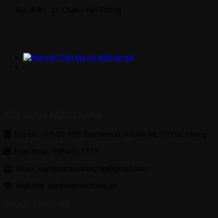
Địa điểm :
Lê Chân - Hải Phòng
XÂY DỰNG MỘC TRANG
Địa chỉ: Lk1-09 KĐT Starcentral, P Kiến An, TP Hải Phòng
Điện thoại: 0984.927.618
Email: xaydungmoctrang.hp@gmail.com
Website: xaydungmoctrang.vn
XƯỞNG SẢN XUẤT