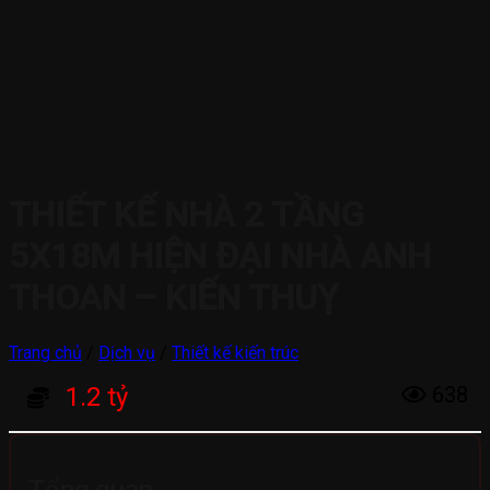
THIẾT KẾ NHÀ 2 TẦNG
5X18M HIỆN ĐẠI NHÀ ANH
THOAN – KIẾN THUỴ
Trang chủ
/
Dịch vụ
/
Thiết kế kiến trúc
1.2 tỷ
638
Tổng quan