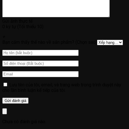
Gửi ảnh thực tế
0 ký tự (Tối thiểu 10)
+
Bạn cảm thấy thế nào về sản phẩm? (Chọn sao)
Lưu tên của tôi, email, và trang web trong trình duyệt này
cho lần bình luận kế tiếp của tôi.
Chưa có đánh giá nào.