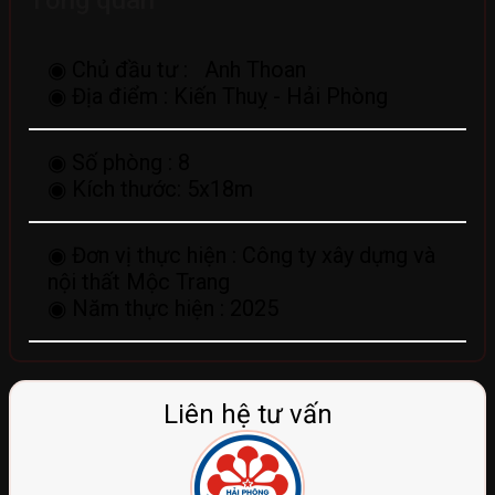
◉ Chủ đầu tư :
Anh Thoan
◉ Địa điểm :
Kiến Thuỵ - Hải Phòng
◉ Số phòng :
8
◉ Kích thước:
5x18m
◉ Đơn vị thực hiện :
Công ty xây dựng và
nội thất Mộc Trang
◉ Năm thực hiện :
2025
Liên hệ tư vấn