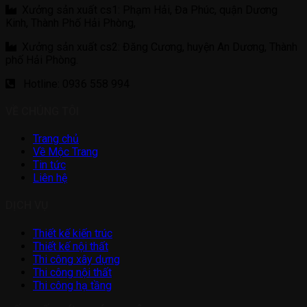
Xưởng sản xuất cs1: Phạm Hải, Đa Phúc, quận Dương
Kinh, Thành Phố Hải Phòng,
Xưởng sản xuất cs2: Đăng Cương, huyện An Dương, Thành
phố Hải Phòng.
Hotline: 0936 558 994
VỀ CHÚNG TÔI
Trang chủ
Về Mộc Trang
Tin tức
Liên hệ
DỊCH VỤ
Thiết kế kiến trúc
Thiết kế nội thất
Thi công xây dựng
Thi công nội thất
Thi công hạ tầng