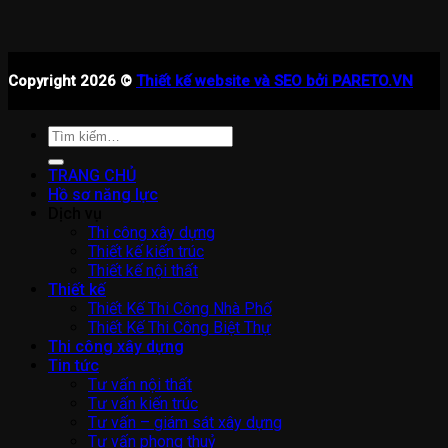
Copyright 2026 ©
Thiết kế website và SEO bởi PARETO.VN
Tìm
kiếm:
TRANG CHỦ
Hồ sơ năng lực
Dịch vụ
Thi công xây dựng
Thiết kế kiến trúc
Thiết kế nội thất
Thiết kế
Thiết Kế Thi Công Nhà Phố
Thiết Kế Thi Công Biệt Thự
Thi công xây dựng
Tin tức
Tư vấn nội thất
Tư vấn kiến trúc
Tư vấn – giám sát xây dựng
Tư vấn phong thuỷ