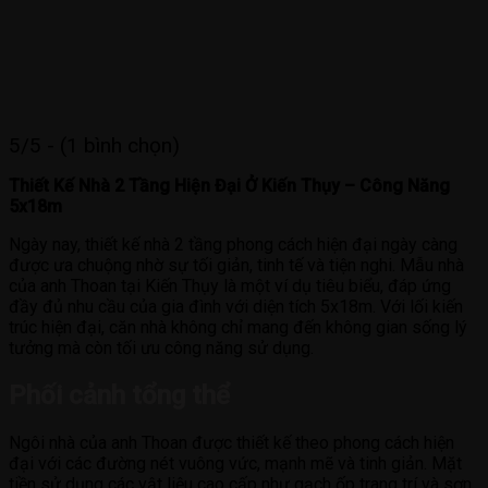
5/5 - (1 bình chọn)
Thiết Kế Nhà 2 Tầng Hiện Đại Ở Kiến Thụy – Công Năng
5x18m
Ngày nay, thiết kế nhà 2 tầng phong cách hiện đại ngày càng
được ưa chuộng nhờ sự tối giản, tinh tế và tiện nghi. Mẫu nhà
của anh Thoan tại Kiến Thụy là một ví dụ tiêu biểu, đáp ứng
đầy đủ nhu cầu của gia đình với diện tích 5x18m. Với lối kiến
trúc hiện đại, căn nhà không chỉ mang đến không gian sống lý
tưởng mà còn tối ưu công năng sử dụng.
Phối cảnh tổng thể
Ngôi nhà của anh Thoan được thiết kế theo phong cách hiện
đại với các đường nét vuông vức, mạnh mẽ và tinh giản. Mặt
tiền sử dụng các vật liệu cao cấp như gạch ốp trang trí và sơn