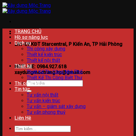
Bỏ
qua
nội
dung
TRANG CHỦ
Hồ sơ năng lực
Dịch vụ
Lk1-09 KĐT Starcentral, P Kiến An, TP Hải Phòng
Thi công xây dựng
Thiết kế kiến trúc
Thiết kế nội thất
Thiết kế
HOTLINE: 0984.927.618
Thiết Kế Thi Công Nhà Phố
xaydungmoctrang.hp@gmail.com
Thiết Kế Thi Công Biệt Thự
Tìm
Thi công xây dựng
kiếm:
Tin tức
Tư vấn nội thất
Tư vấn kiến trúc
Tư vấn – giám sát xây dựng
Tư vấn phong thuỷ
Liên Hệ
Tìm
kiếm: