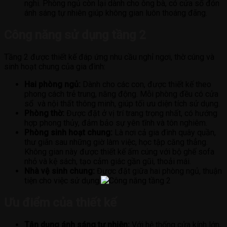
nghi. Phòng ngủ còn lại dành cho ông bà, có cửa sổ đón
ánh sáng tự nhiên giúp không gian luôn thoáng đãng.
Công năng sử dụng tầng 2
Tầng 2 được thiết kế đáp ứng nhu cầu nghỉ ngơi, thờ cúng và
sinh hoạt chung của gia đình:
Hai phòng ngủ:
Dành cho các con, được thiết kế theo
phong cách trẻ trung, năng động. Mỗi phòng đều có cửa
sổ và nội thất thông minh, giúp tối ưu diện tích sử dụng.
Phòng thờ:
Được đặt ở vị trí trang trọng nhất, có hướng
hợp phong thủy, đảm bảo sự yên tĩnh và tôn nghiêm.
Phòng sinh hoạt chung:
Là nơi cả gia đình quây quần,
thư giãn sau những giờ làm việc, học tập căng thẳng.
Không gian này được thiết kế ấm cúng với bộ ghế sofa
nhỏ và kệ sách, tạo cảm giác gần gũi, thoải mái.
Nhà vệ sinh chung:
Được đặt giữa hai phòng ngủ, thuận
tiện cho việc sử dụng.
Ưu điểm của thiết kế
Tận dụng ánh sáng tự nhiên:
Với hệ thống cửa kính lớn,