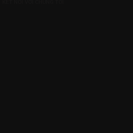
KẾT NỐI VỚI CHÚNG TÔI