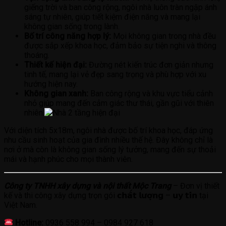
giếng trời và ban công rộng, ngôi nhà luôn tràn ngập ánh
sáng tự nhiên, giúp tiết kiệm điện năng và mang lại
không gian sống trong lành.
Bố trí công năng hợp lý:
Mọi không gian trong nhà đều
được sắp xếp khoa học, đảm bảo sự tiện nghi và thông
thoáng.
Thiết kế hiện đại:
Đường nét kiến trúc đơn giản nhưng
tinh tế, mang lại vẻ đẹp sang trọng và phù hợp với xu
hướng hiện nay.
Không gian xanh:
Ban công rộng và khu vực tiểu cảnh
nhỏ giúp mang đến cảm giác thư thái, gần gũi với thiên
nhiên.
Với diện tích 5x18m, ngôi nhà được bố trí khoa học, đáp ứng
nhu cầu sinh hoạt của gia đình nhiều thế hệ. Đây không chỉ là
nơi ở mà còn là không gian sống lý tưởng, mang đến sự thoải
mái và hạnh phúc cho mọi thành viên.
Công ty TNHH xây dựng và nội thất Mộc Trang
– Đơn vị thiết
kế và thi công xây dựng trọn gói 𝗰𝗵𝗮̂́𝘁 𝗹𝘂̛𝗼̛̣𝗻𝗴 – 𝘂𝘆 𝘁𝗶́𝗻 tại
Việt Nam.
Hotline:
0936 558 994 – 0984 927 618