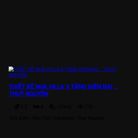
THIẾT KẾ NHÀ VILLA 3 TẦNG HIỆN ĐẠI _
THUỶ NGUYÊN
3.2
8
120m2
776
Địa điểm :
Khu TĐC Hoa Động- Thuỷ Nguyên