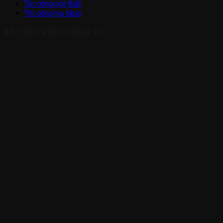
Thi công nội thất
Thi công hạ tầng
KẾT NỐI VỚI CHÚNG TÔI