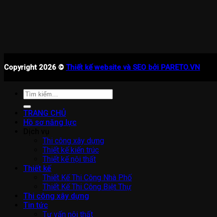
Copyright 2026 ©
Thiết kế website và SEO bởi PARETO.VN
Tìm
kiếm:
TRANG CHỦ
Hồ sơ năng lực
Dịch vụ
Thi công xây dựng
Thiết kế kiến trúc
Thiết kế nội thất
Thiết kế
Thiết Kế Thi Công Nhà Phố
Thiết Kế Thi Công Biệt Thự
Thi công xây dựng
Tin tức
Tư vấn nội thất