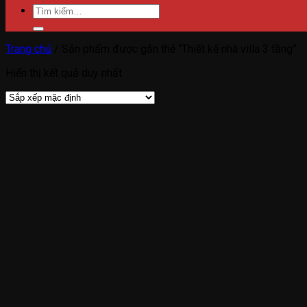
Tìm
kiếm:
Trang chủ
/
Sản phẩm được gắn thẻ “Thiết kế nhà villa 3 tầng”
Hiển thị kết quả duy nhất