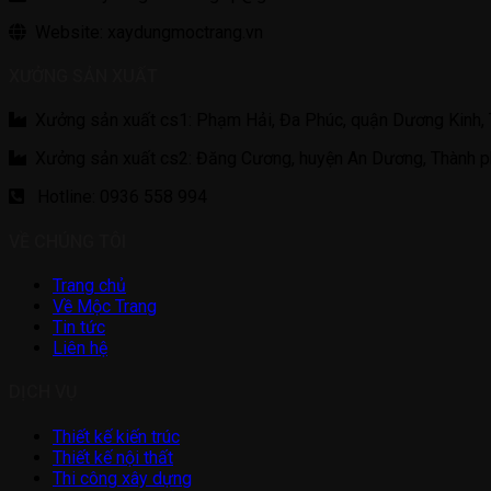
Website: xaydungmoctrang.vn
XƯỞNG SẢN XUẤT
Xưởng sản xuất cs1: Phạm Hải, Đa Phúc, quận Dương Kinh, 
Xưởng sản xuất cs2: Đăng Cương, huyện An Dương, Thành p
Hotline: 0936 558 994
VỀ CHÚNG TÔI
Trang chủ
Về Mộc Trang
Tin tức
Liên hệ
DỊCH VỤ
Thiết kế kiến trúc
Thiết kế nội thất
Thi công xây dựng