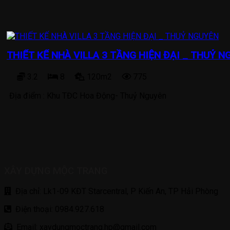
THIẾT KẾ NHÀ VILLA 3 TẦNG HIỆN ĐẠI _ THUỶ 
3.2
8
120m2
775
Địa điểm :
Khu TĐC Hoa Động- Thuỷ Nguyên
XÂY DỰNG MỘC TRANG
Địa chỉ: Lk1-09 KĐT Starcentral, P Kiến An, TP Hải Phòng
Điện thoại: 0984.927.618
Email: xaydungmoctrang.hp@gmail.com