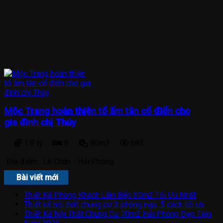
Mộc Trang hoàn thiện tổ ấm tân cổ điển cho
gia đình chị Thúy
1.8 tỷ
8
80m2
683
Địa điểm :
Lê Chân - Hải Phòng
Bài viết mới
Thiết Kế Phòng Khách Liền Bếp 30m2 Tối Ưu Nhất
Thiết kế nội thất chung cư 3 phòng ngủ: 5 cách tối ưu
Thiết Kế Nội Thất Chung Cư 70m2 Hải Phòng Đẹp Tiện