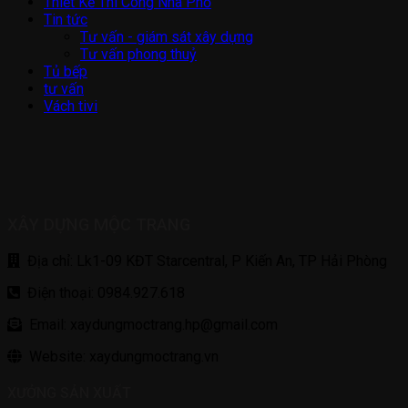
Thiết Kế Thi Công Nhà Phố
Tin tức
Tư vấn - giám sát xây dựng
Tư vấn phong thuỷ
Tủ bếp
tư vấn
Vách tivi
XÂY DỰNG MỘC TRANG
Địa chỉ: Lk1-09 KĐT Starcentral, P Kiến An, TP Hải Phòng
Điện thoại: 0984.927.618
Email: xaydungmoctrang.hp@gmail.com
Website: xaydungmoctrang.vn
XƯỞNG SẢN XUẤT