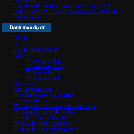
Nghi 2026
Mặt Bằng Nhà 4 Tầng Đẹp Tại Hải Phòng 2026
Bản Vẽ Nhà Phố 3 Tầng Đẹp 4x15m An Dương Hải
Phòng 2026
Danh mục dự án
Bàn ăn
Bàn học
Cửa nhựa composite
Dịch vụ
Thi công nội thất
Thi công xây dựng
Thiết kế kiến trúc
Thiết kế nội thất
Đèn trang trí
San lấp mặt bằng
Thi công hạ tầng cầu, đường
Thi công xây dựng
Thi công xây dựng công trình công cộng
Thi công xây dựng nhà xưởng
Thiết Kế Thi Công Biệt Thự
Thiết kế thi công khách sạn
Thiết kế thi công nhà hàng, café