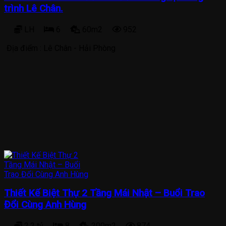
trình Lê Chân.
LH
6
60m2
952
Địa điểm :
Lê Chân - Hải Phòng
Thiết Kế Biệt Thự 2 Tầng Mái Nhật – Buổi Trao
Đổi Cùng Anh Hùng
2.2 tỷ
8
200m2
874