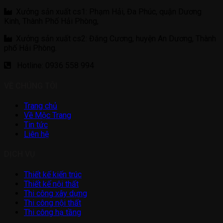
Xưởng sản xuất cs1: Phạm Hải, Đa Phúc, quận Dương
Kinh, Thành Phố Hải Phòng,
Xưởng sản xuất cs2: Đăng Cương, huyện An Dương, Thành
phố Hải Phòng.
Hotline: 0936 558 994
VỀ CHÚNG TÔI
Trang chủ
Về Mộc Trang
Tin tức
Liên hệ
DỊCH VỤ
Thiết kế kiến trúc
Thiết kế nội thất
Thi công xây dựng
Thi công nội thất
Thi công hạ tầng