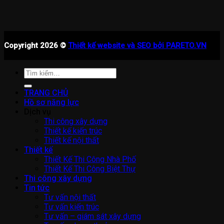
Copyright 2026 ©
Thiết kế website và SEO bởi PARETO.VN
Tìm
kiếm:
TRANG CHỦ
Hồ sơ năng lực
Dịch vụ
Thi công xây dựng
Thiết kế kiến trúc
Thiết kế nội thất
Thiết kế
Thiết Kế Thi Công Nhà Phố
Thiết Kế Thi Công Biệt Thự
Thi công xây dựng
Tin tức
Tư vấn nội thất
Tư vấn kiến trúc
Tư vấn – giám sát xây dựng