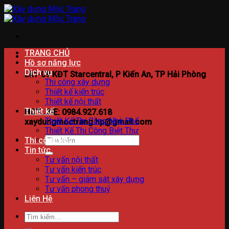
Bỏ
qua
nội
dung
TRANG CHỦ
Hồ sơ năng lực
Dịch vụ
Lk1-09 KĐT Starcentral, P Kiến An, TP Hải Phòng
Thi công xây dựng
Thiết kế kiến trúc
Thiết kế nội thất
Thiết kế
HOTLINE: 0984.927.618
Thiết Kế Thi Công Nhà Phố
xaydungmoctrang.hp@gmail.com
Thiết Kế Thi Công Biệt Thự
Tìm
Thi công xây dựng
kiếm:
Tin tức
Tư vấn nội thất
Tư vấn kiến trúc
Tư vấn – giám sát xây dựng
Tư vấn phong thuỷ
Liên Hệ
Tìm
kiếm: