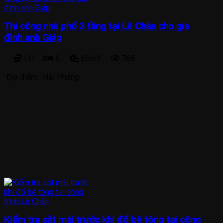
Thi công nhà phố 3 tầng tại Lê Chân cho gia
đình anh Giáp
LH
6
60m2
768
Địa điểm :
Hải Phòng
Kiểm tra sắt mái trước khi đổ bê tông tại công