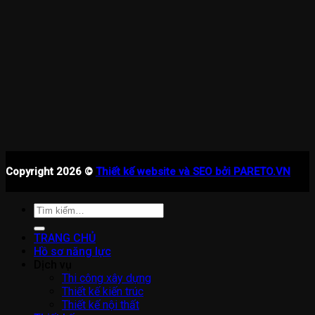
Copyright 2026 ©
Thiết kế website và SEO bởi PARETO.VN
Tìm
kiếm:
TRANG CHỦ
Hồ sơ năng lực
Dịch vụ
Thi công xây dựng
Thiết kế kiến trúc
Thiết kế nội thất