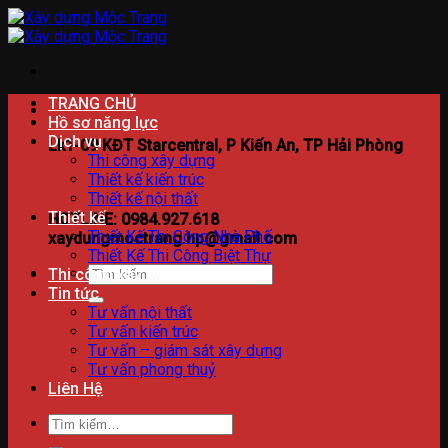
Bỏ
qua
nội
dung
TRANG CHỦ
Hồ sơ năng lực
Dịch vụ
Lk1-09 KĐT Starcentral, P Kiến An, TP Hải Phòng
Thi công xây dựng
Thiết kế kiến trúc
Thiết kế nội thất
Thiết kế
HOTLINE: 0984.927.618
Thiết Kế Thi Công Nhà Phố
xaydungmoctrang.hp@gmail.com
Thiết Kế Thi Công Biệt Thự
Tìm
Thi công xây dựng
kiếm:
Tin tức
Tư vấn nội thất
Tư vấn kiến trúc
Tư vấn – giám sát xây dựng
Tư vấn phong thuỷ
Liên Hệ
Tìm
kiếm: