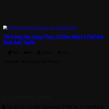
Thi Công Xây Dựng Thực Tế Cho Nhà Lô Phố Gia
Đình Anh Tuyến
800
5
60m2
763
Địa điểm :
An Dương- Hải Phòng
XÂY DỰNG MỘC TRANG
Địa chỉ: Lk1-09 KĐT Starcentral, P Kiến An, TP Hải Phòng