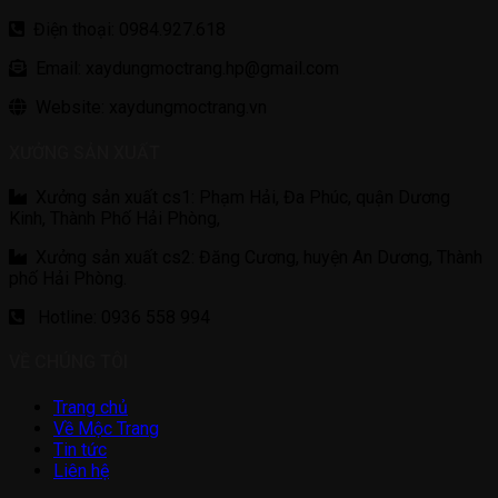
Điện thoại: 0984.927.618
Email: xaydungmoctrang.hp@gmail.com
Website: xaydungmoctrang.vn
XƯỞNG SẢN XUẤT
Xưởng sản xuất cs1: Phạm Hải, Đa Phúc, quận Dương
Kinh, Thành Phố Hải Phòng,
Xưởng sản xuất cs2: Đăng Cương, huyện An Dương, Thành
phố Hải Phòng.
Hotline: 0936 558 994
VỀ CHÚNG TÔI
Trang chủ
Về Mộc Trang
Tin tức
Liên hệ