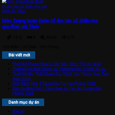
Mộc Trang hoàn thiện tổ ấm tân cổ điển cho
gia đình chị Thúy
1.8 tỷ
8
80m2
679
Địa điểm :
Lê Chân - Hải Phòng
Bài viết mới
Thiết Kế Phòng Khách Liền Bếp 30m2 Tối Ưu Nhất
Thiết kế nội thất chung cư 3 phòng ngủ: 5 cách tối ưu
Thiết Kế Nội Thất Chung Cư 70m2 Hải Phòng Đẹp Tiện
Nghi 2026
Mặt Bằng Nhà 4 Tầng Đẹp Tại Hải Phòng 2026
Bản Vẽ Nhà Phố 3 Tầng Đẹp 4x15m An Dương Hải
Phòng 2026
Danh mục dự án
Bàn ăn