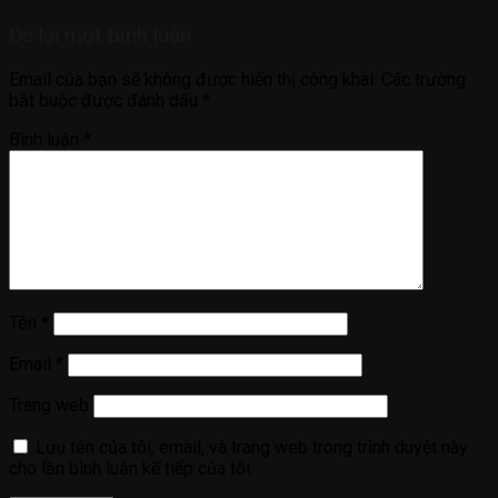
Để lại một bình luận
Email của bạn sẽ không được hiển thị công khai.
Các trường
bắt buộc được đánh dấu
*
Bình luận
*
Tên
*
Email
*
Trang web
Lưu tên của tôi, email, và trang web trong trình duyệt này
cho lần bình luận kế tiếp của tôi.