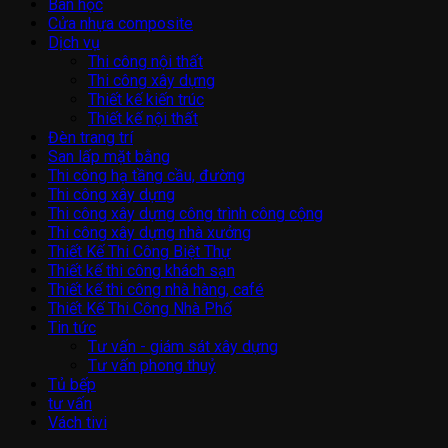
Bàn học
Cửa nhựa composite
Dịch vụ
Thi công nội thất
Thi công xây dựng
Thiết kế kiến trúc
Thiết kế nội thất
Đèn trang trí
San lấp mặt bằng
Thi công hạ tầng cầu, đường
Thi công xây dựng
Thi công xây dựng công trình công cộng
Thi công xây dựng nhà xưởng
Thiết Kế Thi Công Biệt Thự
Thiết kế thi công khách sạn
Thiết kế thi công nhà hàng, café
Thiết Kế Thi Công Nhà Phố
Tin tức
Tư vấn - giám sát xây dựng
Tư vấn phong thuỷ
Tủ bếp
tư vấn
Vách tivi