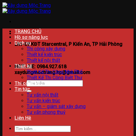
Bỏ
qua
nội
dung
TRANG CHỦ
Hồ sơ năng lực
Dịch vụ
Lk1-09 KĐT Starcentral, P Kiến An, TP Hải Phòng
Thi công xây dựng
Thiết kế kiến trúc
Thiết kế nội thất
Thiết kế
HOTLINE: 0984.927.618
Thiết Kế Thi Công Nhà Phố
xaydungmoctrang.hp@gmail.com
Thiết Kế Thi Công Biệt Thự
Tìm
Thi công xây dựng
kiếm:
Tin tức
Tư vấn nội thất
Tư vấn kiến trúc
Tư vấn – giám sát xây dựng
Tư vấn phong thuỷ
Liên Hệ
Tìm
kiếm: