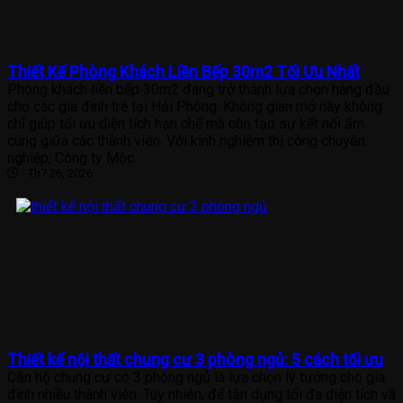
Thiết Kế Phòng Khách Liền Bếp 30m2 Tối Ưu Nhất
Phòng khách liền bếp 30m2 đang trở thành lựa chọn hàng đầu
cho các gia đình trẻ tại Hải Phòng. Không gian mở này không
chỉ giúp tối ưu diện tích hạn chế mà còn tạo sự kết nối ấm
cúng giữa các thành viên. Với kinh nghiệm thi công chuyên
nghiệp, Công ty Mộc
Th7 26, 2026
Thiết kế nội thất chung cư 3 phòng ngủ: 5 cách tối ưu
Căn hộ chung cư có 3 phòng ngủ là lựa chọn lý tưởng cho gia
đình nhiều thành viên. Tuy nhiên, để tận dụng tối đa diện tích và