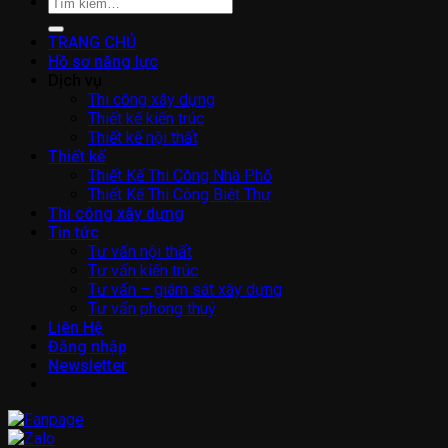
Tìm
kiếm:
TRANG CHỦ
Hồ sơ năng lực
Dịch vụ
Thi công xây dựng
Thiết kế kiến trúc
Thiết kế nội thất
Thiết kế
Thiết Kế Thi Công Nhà Phố
Thiết Kế Thi Công Biệt Thự
Thi công xây dựng
Tin tức
Tư vấn nội thất
Tư vấn kiến trúc
Tư vấn – giám sát xây dựng
Tư vấn phong thuỷ
Liên Hệ
Đăng nhập
Newsletter