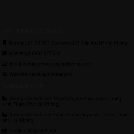
XÂY DỰNG MỘC TRANG
Địa chỉ: Lk1-09 KĐT Starcentral, P Kiến An, TP Hải Phòng
Điện thoại: 0984.927.618
Email: xaydungmoctrang.hp@gmail.com
Website: xaydungmoctrang.vn
XƯỞNG SẢN XUẤT
Xưởng sản xuất cs1: Phạm Hải, Đa Phúc, quận Dương
Kinh, Thành Phố Hải Phòng,
Xưởng sản xuất cs2: Đăng Cương, huyện An Dương, Thành
phố Hải Phòng.
Hotline: 0936 558 994