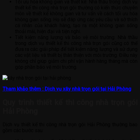
Tối ưu hóa không gian và thiết kế: Nhà thầu trong dịch vụ
thiết kế thi công nhà trọn gói thường có kiến thức chuyên
môn về thiết kế không gian và tư vấn về cách tối ưu hóa
không gian sống. Họ sẽ đáp ứng các yêu cầu và sở thích
cá nhân của khách hàng, tạo ra một không gian sống
thoải mái, hiện đại và tiện nghi.
Tiết kiệm năng lượng và bảo vệ môi trường: Nhà thầu
trong dịch vụ thiết kế thi công nhà trọn gói cũng có thể
đưa ra các giải pháp để tiết kiệm năng lượng và sử dụng
các vật liệu và thiết bị thân thiện với môi trường. Điều này
không chỉ giúp giảm chi phí vận hành hàng tháng mà còn
góp phần bảo vệ môi trường.
Tham khảo thêm : Dịch vụ xây nhà trọn gói tại Hải Phòng
Quy trình thiết kế thi công nhà trọn gói
Hải Phòng
Dịch vụ thiết kế thi công nhà trọn gói Hải Phòng thường bao
gồm các bước sau: