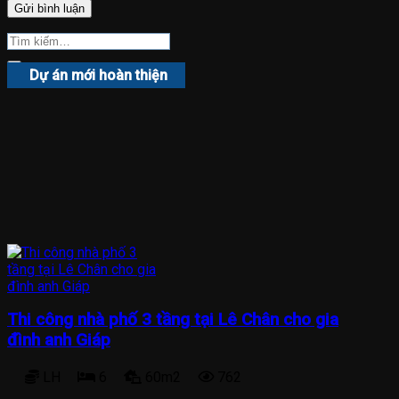
Dự án mới hoàn thiện
Thi công nhà phố 3 tầng tại Lê Chân cho gia
đình anh Giáp
LH
6
60m2
762