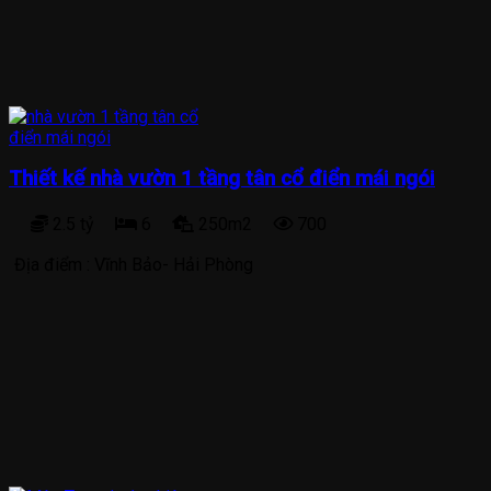
Thiết kế nhà vườn 1 tầng tân cổ điển mái ngói
2.5 tỷ
6
250m2
700
Địa điểm :
Vĩnh Bảo- Hải Phòng