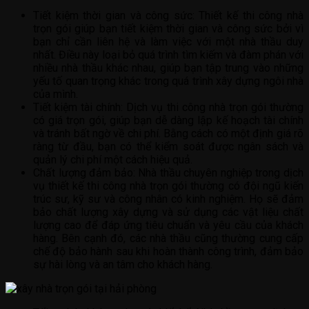
Tiết kiệm thời gian và công sức: Thiết kế thi công nhà
trọn gói giúp bạn tiết kiệm thời gian và công sức bởi vì
bạn chỉ cần liên hệ và làm việc với một nhà thầu duy
nhất. Điều này loại bỏ quá trình tìm kiếm và đàm phán với
nhiều nhà thầu khác nhau, giúp bạn tập trung vào những
yếu tố quan trọng khác trong quá trình xây dựng ngôi nhà
của mình.
Tiết kiệm tài chính: Dịch vụ thi công nhà trọn gói thường
có giá trọn gói, giúp bạn dễ dàng lập kế hoạch tài chính
và tránh bất ngờ về chi phí. Bằng cách có một định giá rõ
ràng từ đầu, bạn có thể kiểm soát được ngân sách và
quản lý chi phí một cách hiệu quả.
Chất lượng đảm bảo: Nhà thầu chuyên nghiệp trong dịch
vụ thiết kế thi công nhà trọn gói thường có đội ngũ kiến
trúc sư, kỹ sư và công nhân có kinh nghiệm. Họ sẽ đảm
bảo chất lượng xây dựng và sử dụng các vật liệu chất
lượng cao để đáp ứng tiêu chuẩn và yêu cầu của khách
hàng. Bên cạnh đó, các nhà thầu cũng thường cung cấp
chế độ bảo hành sau khi hoàn thành công trình, đảm bảo
sự hài lòng và an tâm cho khách hàng.