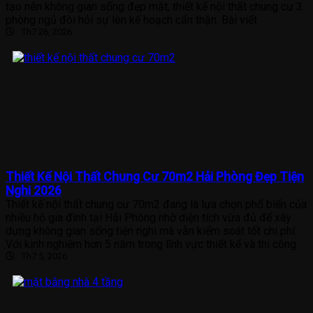
tạo nên không gian sống đẹp mắt, thiết kế nội thất chung cư 3
phòng ngủ đòi hỏi sự lên kế hoạch cẩn thận. Bài viết
Th7 26, 2026
Thiết Kế Nội Thất Chung Cư 70m2 Hải Phòng Đẹp Tiện
Nghi 2026
Thiết kế nội thất chung cư 70m2 đang là lựa chọn phổ biến của
nhiều hộ gia đình tại Hải Phòng nhờ diện tích vừa đủ để xây
dựng không gian sống tiện nghi mà vẫn kiểm soát tốt chi phí.
Với kinh nghiệm hơn 5 năm trong lĩnh vực thiết kế và thi công
Th7 5, 2026