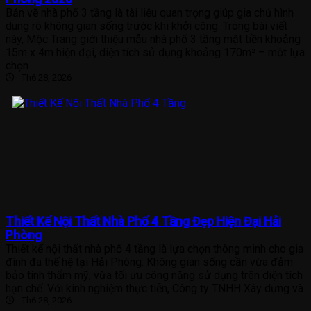
Bản vẽ nhà phố 3 tầng là tài liệu quan trọng giúp gia chủ hình
dung rõ không gian sống trước khi khởi công. Trong bài viết
này, Mộc Trang giới thiệu mẫu nhà phố 3 tầng mặt tiền khoảng
15m x 4m hiện đại, diện tích sử dụng khoảng 170m² – một lựa
chọn
Th6 28, 2026
Thiết Kế Nội Thất Nhà Phố 4 Tầng Đẹp Hiện Đại Hải
Phòng
Thiết kế nội thất nhà phố 4 tầng là lựa chọn thông minh cho gia
đình đa thế hệ tại Hải Phòng. Không gian sống cần vừa đảm
bảo tính thẩm mỹ, vừa tối ưu công năng sử dụng trên diện tích
hạn chế. Với kinh nghiệm thực tiễn, Công ty TNHH Xây dựng và
Th6 28, 2026