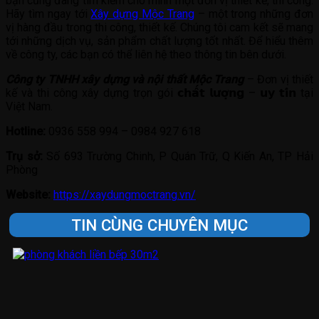
bạn cũng đang tìm kiếm cho mình một đơn vị thiết kế, thi công.
Hãy tìm ngay tới
Xây dựng Mộc Trang
– một trong những đơn
vị hàng đầu trong thi công, thiết kế. Chúng tôi cam kết sẽ mang
tới những dịch vụ, sản phẩm chất lượng tốt nhất. Để hiểu thêm
về công ty, các bạn có thể liên hệ theo thông tin bên dưới.
Công ty TNHH xây dựng và nội thất Mộc Trang
– Đơn vị thiết
kế và thi công xây dựng trọn gói 𝗰𝗵𝗮̂́𝘁 𝗹𝘂̛𝗼̛̣𝗻𝗴 – 𝘂𝘆 𝘁𝗶́𝗻 tại
Việt Nam.
Hotline:
0936 558 994 – 0984 927 618
Trụ sở:
Số 693 Trường Chinh, P Quán Trữ, Q Kiến An, TP Hải
Phòng
Website:
https://xaydungmoctrang.vn/
TIN CÙNG CHUYÊN MỤC