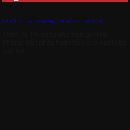
Dịch vụ
,
Tư vấn - giám sát xây dựng
,
Tư vấn kiến trúc
,
Tư vấn nội thất
Thiết kế Thi công nhà trọn gói Hải
Phòng: Giải pháp hoàn hảo cho ngôi nhà
của bạn