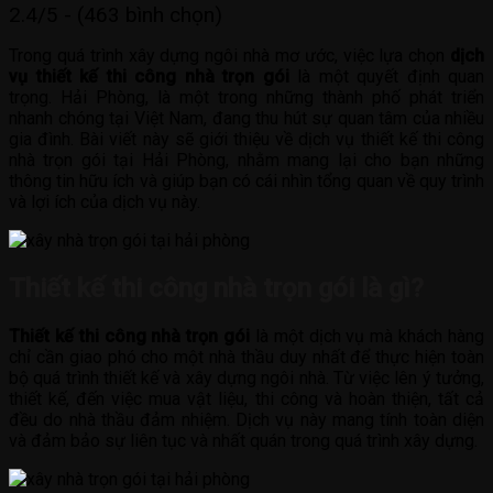
2.4/5 - (463 bình chọn)
Trong quá trình xây dựng ngôi nhà mơ ước, việc lựa chọn
dịch
vụ thiết kế thi công nhà trọn gói
là một quyết định quan
trọng. Hải Phòng, là một trong những thành phố phát triển
nhanh chóng tại Việt Nam, đang thu hút sự quan tâm của nhiều
gia đình. Bài viết này sẽ giới thiệu về dịch vụ thiết kế thi công
nhà trọn gói tại Hải Phòng, nhằm mang lại cho bạn những
thông tin hữu ích và giúp bạn có cái nhìn tổng quan về quy trình
và lợi ích của dịch vụ này.
Thiết kế thi công nhà trọn gói là gì?
Thiết kế thi công nhà trọn gói
là một dịch vụ mà khách hàng
chỉ cần giao phó cho một nhà thầu duy nhất để thực hiện toàn
bộ quá trình thiết kế và xây dựng ngôi nhà. Từ việc lên ý tưởng,
thiết kế, đến việc mua vật liệu, thi công và hoàn thiện, tất cả
đều do nhà thầu đảm nhiệm. Dịch vụ này mang tính toàn diện
và đảm bảo sự liên tục và nhất quán trong quá trình xây dựng.