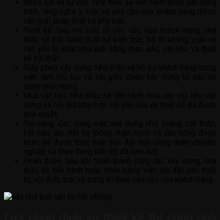
Khảo sát và tư vấn: Nhà thầu sẽ tiến hành khảo sát công
trình, lắng nghe ý kiến và yêu cầu của khách hàng để tư
vấn giải pháp thiết kế phù hợp.
Thiết kế: Sau khi hiểu rõ yêu cầu của khách hàng, nhà
thầu sẽ tiến hành thiết kế kiến trúc, bố trí không gian và
các yếu tố khác như ánh sáng, màu sắc, vật liệu, và thiết
kế nội thất.
Giấy phép xây dựng: Nhà thầu sẽ hỗ trợ khách hàng trong
việc làm thủ tục và xin giấy phép xây dựng từ các cơ
quan chức năng.
Mua vật liệu: Nhà thầu sẽ tiến hành mua các vật liệu xây
dựng và nội thấtphù hợp với yêu cầu và thiết kế đã được
phê duyệt.
Thi công: Các công việc xây dựng như móng, cốt thép,
kết cấu, lắp đặt hệ thống điện nước và các công đoạn
khác sẽ được thực hiện bởi đội ngũ công nhân chuyên
nghiệp và theo đúng tiến độ đã cam kết.
Hoàn thiện: Sau khi hoàn thành công tác xây dựng, nhà
thầu sẽ tiến hành hoàn thiện bằng việc lắp đặt các thiết
bị, nội thất, sơn và trang trí theo yêu cầu của khách hàng.
Lựa chọn dịch vụ thiết kế thi công nhà