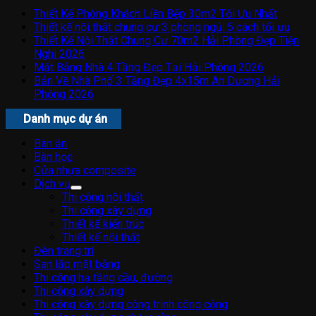
Thiết Kế Phòng Khách Liền Bếp 30m2 Tối Ưu Nhất
Thiết kế nội thất chung cư 3 phòng ngủ: 5 cách tối ưu
Thiết Kế Nội Thất Chung Cư 70m2 Hải Phòng Đẹp Tiện
Nghi 2026
Mặt Bằng Nhà 4 Tầng Đẹp Tại Hải Phòng 2026
Bản Vẽ Nhà Phố 3 Tầng Đẹp 4x15m An Dương Hải
Phòng 2026
Danh mục dự án
Bàn ăn
Bàn học
Cửa nhựa composite
Dịch vụ
Thi công nội thất
Thi công xây dựng
Thiết kế kiến trúc
Thiết kế nội thất
Đèn trang trí
San lấp mặt bằng
Thi công hạ tầng cầu, đường
Thi công xây dựng
Thi công xây dựng công trình công cộng