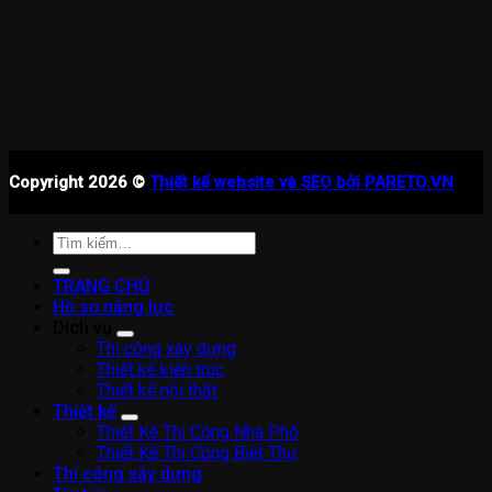
Copyright 2026 ©
Thiết kế website và SEO bởi PARETO.VN
Tìm
kiếm:
TRANG CHỦ
Hồ sơ năng lực
Dịch vụ
Thi công xây dựng
Thiết kế kiến trúc
Thiết kế nội thất
Thiết kế
Thiết Kế Thi Công Nhà Phố
Thiết Kế Thi Công Biệt Thự
Thi công xây dựng