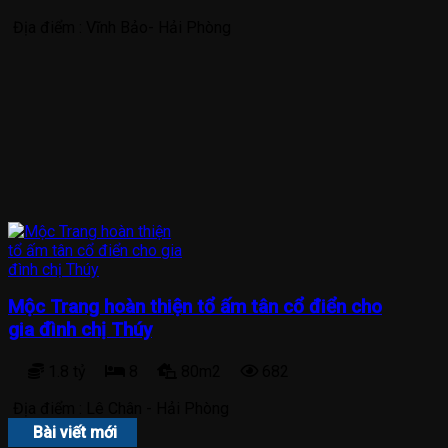
Địa điểm :
Vĩnh Bảo- Hải Phòng
Mộc Trang hoàn thiện tổ ấm tân cổ điển cho
gia đình chị Thúy
1.8 tỷ
8
80m2
682
Địa điểm :
Lê Chân - Hải Phòng
Bài viết mới