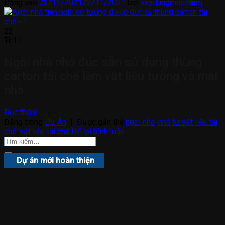
Đăng vào
22/11/2021
22/11/2021
bởi
xaydungmoctrang
22
Th11
Ngôi nhà nhỏ đúc sẵn sử dụng thùng
carton tái chế làm vật liệu tường và mái
nhà.
Đọc thêm
→
Đăng trong
Dự Án
|
Được gắn thẻ
ngôi nhà
,
nhà từ vật liệu tái
chế
,
vật liệu tái chế
Để lại bình luận
Dự án mới hoàn thiện