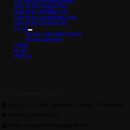
Thi công xây dựng nhà xưởng
Thiết Kế Thi Công Biệt Thự
Thiết kế thi công khách sạn
Thiết kế thi công nhà hàng, café
Thiết Kế Thi Công Nhà Phố
Tin tức
Tư vấn - giám sát xây dựng
Tư vấn phong thuỷ
Tủ bếp
tư vấn
Vách tivi
XÂY DỰNG MỘC TRANG
Địa chỉ: Lk1-09 KĐT Starcentral, P Kiến An, TP Hải Phòng
Điện thoại: 0984.927.618
Email: xaydungmoctrang.hp@gmail.com