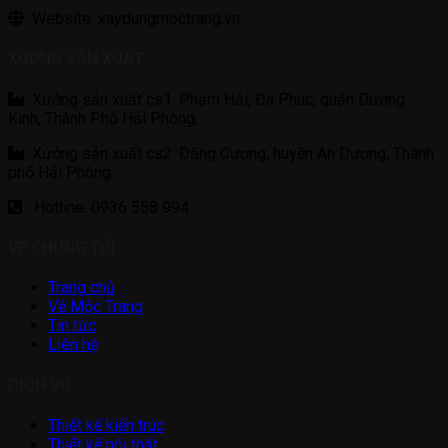
Website: xaydungmoctrang.vn
XƯỞNG SẢN XUẤT
Xưởng sản xuất cs1: Phạm Hải, Đa Phúc, quận Dương
Kinh, Thành Phố Hải Phòng,
Xưởng sản xuất cs2: Đăng Cương, huyện An Dương, Thành
phố Hải Phòng.
Hotline: 0936 558 994
VỀ CHÚNG TÔI
Trang chủ
Về Mộc Trang
Tin tức
Liên hệ
DỊCH VỤ
Thiết kế kiến trúc
Thiết kế nội thất