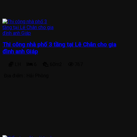
Thi công nhà phố 3 tầng tại Lê Chân cho gia
đình anh Giáp
LH
6
60m2
767
Địa điểm :
Hải Phòng