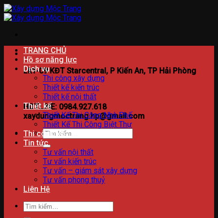
Bỏ
qua
nội
dung
TRANG CHỦ
Hồ sơ năng lực
Dịch vụ
Lk1-09 KĐT Starcentral, P Kiến An, TP Hải Phòng
Thi công xây dựng
Thiết kế kiến trúc
Thiết kế nội thất
Thiết kế
HOTLINE: 0984.927.618
Thiết Kế Thi Công Nhà Phố
xaydungmoctrang.hp@gmail.com
Thiết Kế Thi Công Biệt Thự
Tìm
Thi công xây dựng
kiếm:
Tin tức
Tư vấn nội thất
Tư vấn kiến trúc
Tư vấn – giám sát xây dựng
Tư vấn phong thuỷ
Liên Hệ
Tìm
kiếm: