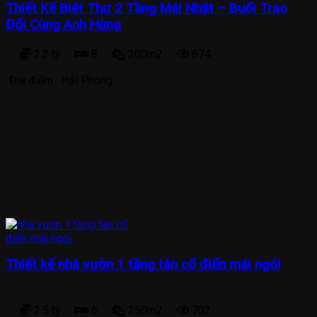
Thiết Kế Biệt Thự 2 Tầng Mái Nhật – Buổi Trao
Đổi Cùng Anh Hùng
2.2 tỷ
8
200m2
874
Địa điểm :
Hải Phòng
Thiết kế nhà vườn 1 tầng tân cổ điển mái ngói
2.5 tỷ
6
250m2
702